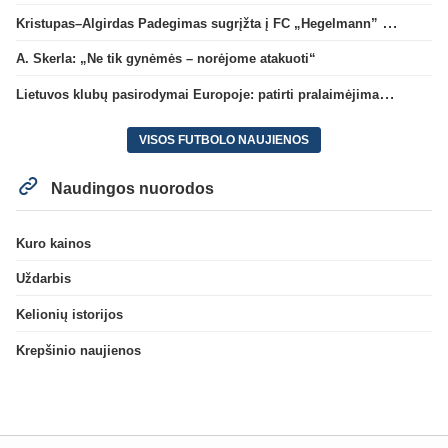
Kristupas–Algirdas Padegimas sugrįžta į FC „Hegelmann” B sudėtį
A. Skerla: „Ne tik gynėmės – norėjome atakuoti“
Lietuvos klubų pasirodymai Europoje: patirti pralaimėjimai Kroatijos atstovams
VISOS FUTBOLO NAUJIENOS
Naudingos nuorodos
Kuro kainos
Uždarbis
Kelionių istorijos
Krepšinio naujienos