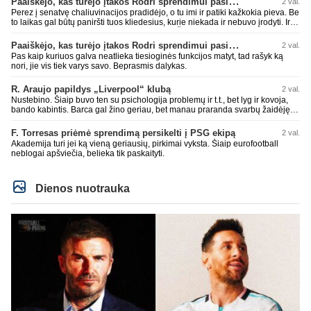
Paaiškėjo, kas turėjo įtakos Rodri sprendimui pasirinkti Barselonos pusę
2 val.
Perez į senatvę chaliuvinacijos pradidėjo, o tu imi ir patiki kažkokia pieva. Be
to laikas gal būtų paniršti tuos kliedesius, kurie niekada ir nebuvo įrodyti. Ir
nepamiršti kaip pačius palaikė 90% teisėjų. Šiki į ant kitų, nors patys mėšle
esat. Kažkaip ne skaniai kvepia. RM todėl ir yra vienas nekenčiamiausių
Paaiškėjo, kas turėjo įtakos Rodri sprendimui pasirinkti Barselonos pusę
2 val.
daugumos fanų klubas, nes pastoviai verke ir verkia kažkokius kliedesius.
Pas kaip kuriuos galva neatlieka tiesioginės funkcijos matyt, tad rašyk ką
Remktis ne kažkokio Perezo kliedesiais, o faktais.
nori, jie vis tiek varys savo. Beprasmis dalykas.
R. Araujo papildys „Liverpool“ klubą
2 val.
Nustebino. Šiaip buvo ten su psichologija problemų ir t.t., bet lyg ir kovoja,
bando kabintis. Barca gal žino geriau, bet manau praranda svarbų žaidėję.
Duobių būna pas visus. Jau Rashford paleido, Ter Stegen su Inaki Pena
paleido, čia dabar dar vienas. Įdomiai Deco tvarkosi ir Hansi Flick formuoja
F. Torresas priėmė sprendimą persikelti į PSG ekipą
2 val.
sudėtį. Rezultatai nėra tragiški, anaiptol yra teigiamų žingsnių. Bet UEFA CL
Akademija turi jei ką vieną geriausių, pirkimai vyksta. Šiaip eurofootball
nelaimimas, praeitais metais jau Copa del Rey pralaimėtas ir pan. Jau
neblogai apšviečia, belieka tik paskaityti.
praeitais metais neteko gynybos vieno iš ramščių. RM kaip tik pasistiprino.
Cucurrlla bus siaubas manau Real komandoje. Kažkaip man atrodo vėl bus
gynyboje ne kažkas.
Dienos nuotrauka