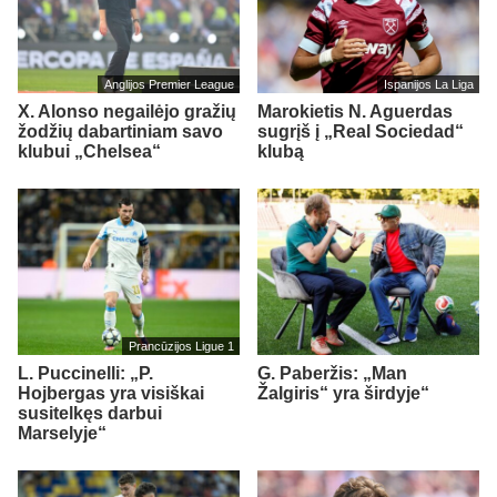
Anglijos Premier League
Ispanijos La Liga
X. Alonso negailėjo gražių
Marokietis N. Aguerdas
žodžių dabartiniam savo
sugrįš į „Real Sociedad“
klubui „Chelsea“
klubą
Prancūzijos Ligue 1
L. Puccinelli: „P.
G. Paberžis: „Man
Hojbergas yra visiškai
Žalgiris“ yra širdyje“
susitelkęs darbui
Marselyje“