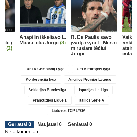
er League
as
Anapilin iškeliavo L.
R. De Paulis savo
Vaiki
kėlė į
Messi tėtis Jorge
(3)
įvartį skyrė L. Messi
rinkti
ubą
(2)
mirusiam tėčiui
atsire
Jorge
estam
UEFA Čempionų Lyga
UEFA Europos lyga
Konferencijų lyga
Anglijos Premier League
Vokietijos Bundesliga
Ispanijos La Liga
Prancūzijos Ligue 1
Italijos Serie A
Lietuvos TOP LYGA
Geriausi 0
Naujausi 0
Seniausi 0
Nėra komentarų...