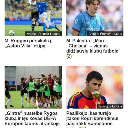
Anglijos Premier League
Anglijos Premier League
M. Ruggeri persikels į
M. Palestra: „Man
„Aston Villa“ ekipą
„Chelsea“ – vienas
didžiausių klubų futbole“
(2)
Ispanijos La Liga
„Gintra“ nustelbė Rygos
Paaiškėjo, kas turėjo
klubą ir tęs kovas UEFA
įtakos Rodri sprendimui
Europos taurės atrankoje
pasirinkti Barselonos