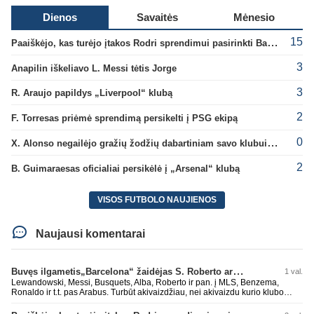
Dienos
Savaitės
Mėnesio
15
Paaiškėjo, kas turėjo įtakos Rodri sprendimui pasirinkti Barselonos pusę
3
Anapilin iškeliavo L. Messi tėtis Jorge
3
R. Araujo papildys „Liverpool“ klubą
2
F. Torresas priėmė sprendimą persikelti į PSG ekipą
0
X. Alonso negailėjo gražių žodžių dabartiniam savo klubui „Chelsea“
2
B. Guimaraesas oficialiai persikėlė į „Arsenal“ klubą
VISOS FUTBOLO NAUJIENOS
Naujausi komentarai
Buvęs ilgametis„Barcelona“ žaidėjas S. Roberto artėja link persikėlimo į MLS
1 val.
Lewandowski, Messi, Busquets, Alba, Roberto ir pan. į MLS, Benzema,
Ronaldo ir t.t. pas Arabus. Turbūt akivaizdžiau, nei akivaizdu kurio klubo
žaidėjų labiai myli pinigėlius, o ne žaidimą. Gal todėl ir tų laimėjimų
paskutiniu me tu ne tiek daug.