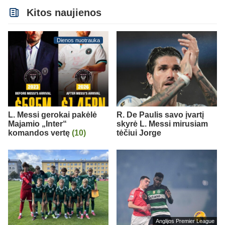
Kitos naujienos
Dienos nuotrauka
L. Messi gerokai pakėlė
R. De Paulis savo įvartį
Majamio „Inter“
skyrė L. Messi mirusiam
komandos vertę
(10)
tėčiui Jorge
Anglijos Premier League