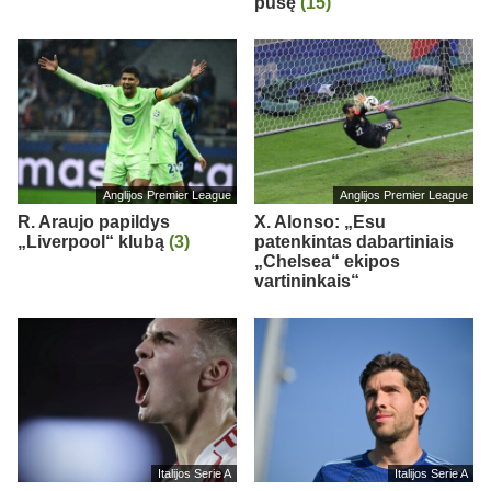
pusę
(15)
Anglijos Premier League
Anglijos Premier League
R. Araujo papildys
X. Alonso: „Esu
„Liverpool“ klubą
(3)
patenkintas dabartiniais
„Chelsea“ ekipos
vartininkais“
Italijos Serie A
Italijos Serie A