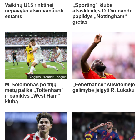
Vaikinų U15 rinktinei
„Sporting“ klube
nepavyko atsirevanšuoti
atsiskleidęs O. Diomande
estams
papildys „Nottingham“
gretas
Anglijos Premier League
M. Solomonas po trijų
„Fenerbahce“ susidomėjo
metų paliks „Tottenham“
galimybe įsigyti R. Lukaku
ir papildys „West Ham“
klubą