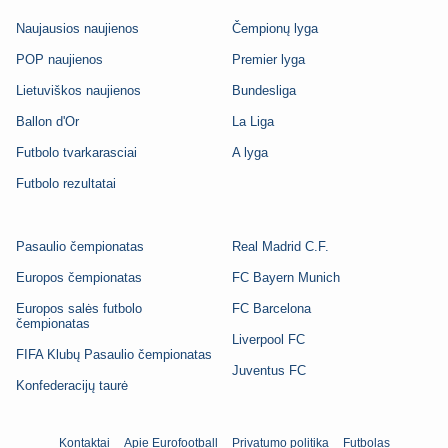
Naujausios naujienos
Čempionų lyga
POP naujienos
Premier lyga
Lietuviškos naujienos
Bundesliga
Ballon d'Or
La Liga
Futbolo tvarkarasciai
A lyga
Futbolo rezultatai
Pasaulio čempionatas
Real Madrid C.F.
Europos čempionatas
FC Bayern Munich
Europos salės futbolo
FC Barcelona
čempionatas
Liverpool FC
FIFA Klubų Pasaulio čempionatas
Juventus FC
Konfederacijų taurė
Kontaktai
Apie Eurofootball
Privatumo politika
Futbolas