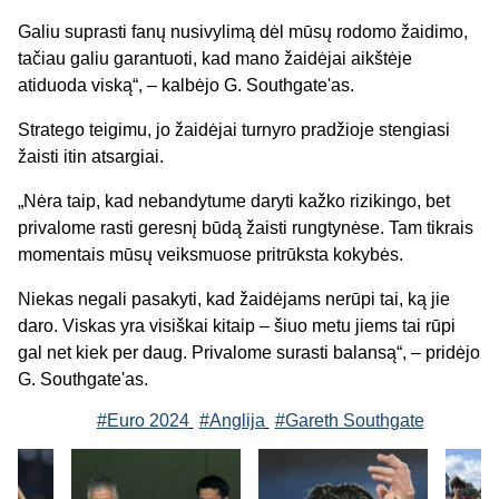
Galiu suprasti fanų nusivylimą dėl mūsų rodomo žaidimo,
tačiau galiu garantuoti, kad mano žaidėjai aikštėje
atiduoda viską“, – kalbėjo G. Southgate'as.
Stratego teigimu, jo žaidėjai turnyro pradžioje stengiasi
žaisti itin atsargiai.
„Nėra taip, kad nebandytume daryti kažko rizikingo, bet
privalome rasti geresnį būdą žaisti rungtynėse. Tam tikrais
momentais mūsų veiksmuose pritrūksta kokybės.
Niekas negali pasakyti, kad žaidėjams nerūpi tai, ką jie
daro. Viskas yra visiškai kitaip – šiuo metu jiems tai rūpi
gal net kiek per daug. Privalome surasti balansą“, – pridėjo
G. Southgate'as.
#Euro 2024
#Anglija
#Gareth Southgate