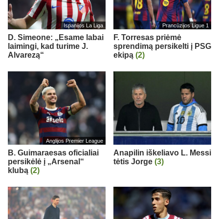
Ispanijos La Liga
Prancūzijos Ligue 1
D. Simeone: „Esame labai
F. Torresas priėmė
laimingi, kad turime J.
sprendimą persikelti į PSG
Alvarezą“
ekipą
(2)
Anglijos Premier League
B. Guimaraesas oficialiai
Anapilin iškeliavo L. Messi
persikėlė į „Arsenal“
tėtis Jorge
(3)
klubą
(2)