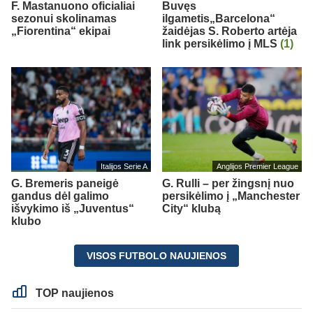
F. Mastanuono oficialiai
Buvęs
sezonui skolinamas
ilgametis„Barcelona“
„Fiorentina“ ekipai
žaidėjas S. Roberto artėja
link persikėlimo į MLS
(1)
Italijos Serie A
Anglijos Premier League
G. Bremeris paneigė
G. Rulli – per žingsnį nuo
gandus dėl galimo
persikėlimo į „Manchester
išvykimo iš „Juventus“
City“ klubą
klubo
VISOS FUTBOLO NAUJIENOS
TOP naujienos