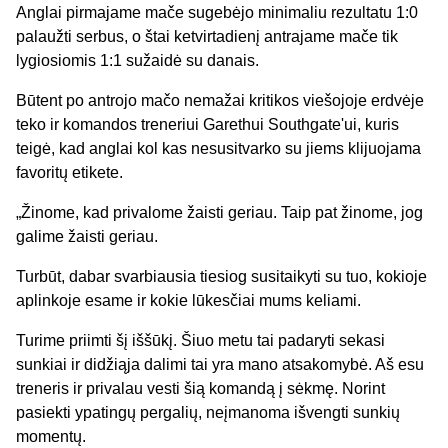
Anglai pirmajame mače sugebėjo minimaliu rezultatu 1:0
palaužti serbus, o štai ketvirtadienį antrajame mače tik
lygiosiomis 1:1 sužaidė su danais.
Būtent po antrojo mačo nemažai kritikos viešojoje erdvėje
teko ir komandos treneriui Garethui Southgate'ui, kuris
teigė, kad anglai kol kas nesusitvarko su jiems klijuojama
favoritų etikete.
„Žinome, kad privalome žaisti geriau. Taip pat žinome, jog
galime žaisti geriau.
Turbūt, dabar svarbiausia tiesiog susitaikyti su tuo, kokioje
aplinkoje esame ir kokie lūkesčiai mums keliami.
Turime priimti šį iššūkį. Šiuo metu tai padaryti sekasi
sunkiai ir didžiąja dalimi tai yra mano atsakomybė. Aš esu
treneris ir privalau vesti šią komandą į sėkmę. Norint
pasiekti ypatingų pergalių, neįmanoma išvengti sunkių
momentų.