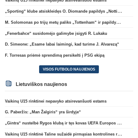
Vaikinų U15 rinktinei nepavyko atsirevanšuoti estams
„Sporting“ klube atsiskleidęs O. Diomande papildys „Nottingham“ gretas
M. Solomonas po trijų metų paliks „Tottenham“ ir papildys „West Ham“ klubą
„Fenerbahce“ susidomėjo galimybe įsigyti R. Lukaku
D. Simeone: „Esame labai laimingi, kad turime J. Alvarezą“
F. Torresas priėmė sprendimą persikelti į PSG ekipą
VISOS FUTBOLO NAUJIENOS
Lietuviškos naujienos
Vaikinų U15 rinktinei nepavyko atsirevanšuoti estams
G. Paberžis: „Man Žalgiris“ yra širdyje“
„Gintra“ nustelbė Rygos klubą ir tęs kovas UEFA Europos taurės atrankoje
Vaikinų U15 rinktinė Taline sužaidė pirmąsias kontrolines rungtynes