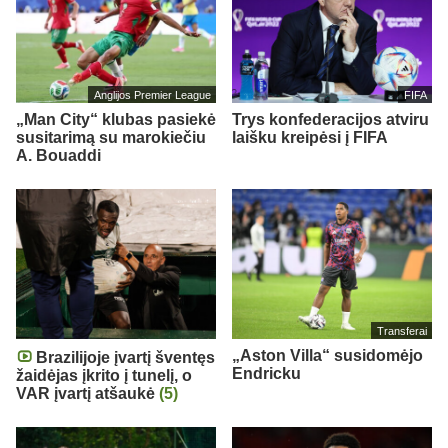
Anglijos Premier League
FIFA
„Man City“ klubas pasiekė
Trys konfederacijos atviru
susitarimą su marokiečiu
laišku kreipėsi į FIFA
A. Bouaddi
Transferai
„Aston Villa“ susidomėjo
Brazilijoje įvartį šventęs
Endricku
žaidėjas įkrito į tunelį, o
VAR įvartį atšaukė
(5)