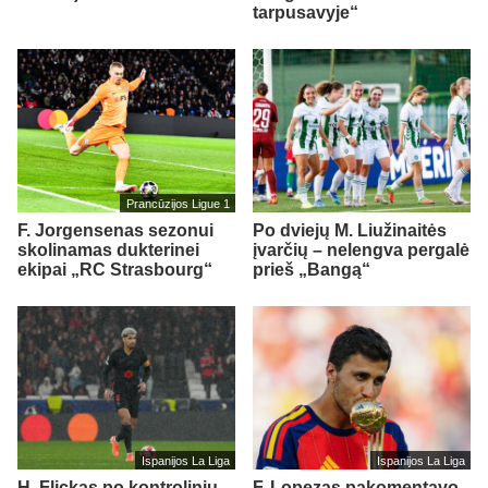
tarpusavyje“
Prancūzijos Ligue 1
F. Jorgensenas sezonui
Po dviejų M. Liužinaitės
skolinamas dukterinei
įvarčių – nelengva pergalė
ekipai „RC Strasbourg“
prieš „Bangą“
Ispanijos La Liga
Ispanijos La Liga
H. Flickas po kontrolinių
F. Lopezas pakomentavo