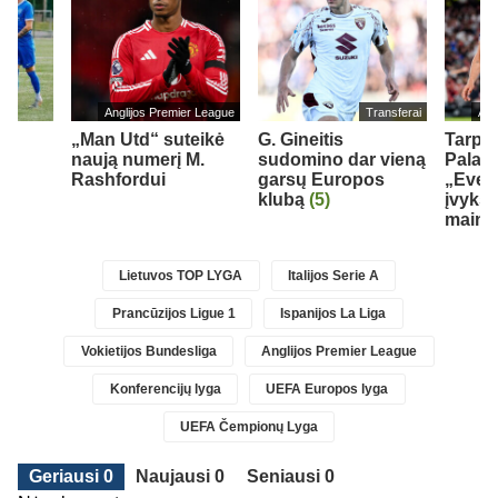
Anglijos Premier League
Transferai
Ang
„Man Utd“ suteikė
G. Gineitis
Tarp „
naują numerį M.
sudomino dar vieną
Palace
Rashfordui
garsų Europos
„Ever
je
klubą
(5)
įvyks 
maina
Lietuvos TOP LYGA
Italijos Serie A
Prancūzijos Ligue 1
Ispanijos La Liga
Vokietijos Bundesliga
Anglijos Premier League
Konferencijų lyga
UEFA Europos lyga
UEFA Čempionų Lyga
Geriausi 0
Naujausi 0
Seniausi 0