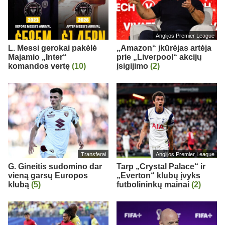
Anglijos Premier League
L. Messi gerokai pakėlė
„Amazon“ įkūrėjas artėja
Majamio „Inter“
prie „Liverpool“ akcijų
komandos vertę
(10)
įsigijimo
(2)
Transferai
Anglijos Premier League
G. Gineitis sudomino dar
Tarp „Crystal Palace“ ir
vieną garsų Europos
„Everton“ klubų įvyks
klubą
(5)
futbolininkų mainai
(2)