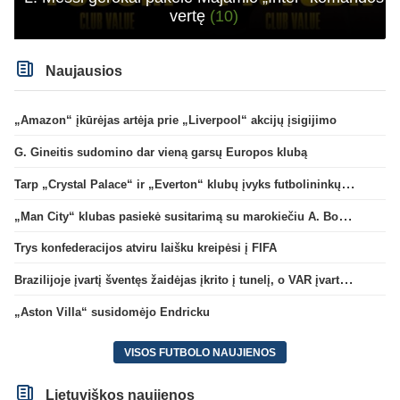
vertę
(10)
Naujausios
„Amazon“ įkūrėjas artėja prie „Liverpool“ akcijų įsigijimo
G. Gineitis sudomino dar vieną garsų Europos klubą
Tarp „Crystal Palace“ ir „Everton“ klubų įvyks futbolininkų mainai
„Man City“ klubas pasiekė susitarimą su marokiečiu A. Bouaddi
Trys konfederacijos atviru laišku kreipėsi į FIFA
Brazilijoje įvartį šventęs žaidėjas įkrito į tunelį, o VAR įvartį atšaukė
„Aston Villa“ susidomėjo Endricku
VISOS FUTBOLO NAUJIENOS
Lietuviškos naujienos