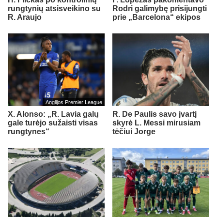
rungtynių atsisveikino su
Rodri galimybę prisijungti
R. Araujo
prie „Barcelona“ ekipos
Anglijos Premier League
X. Alonso: „R. Lavia galų
R. De Paulis savo įvartį
gale turėjo sužaisti visas
skyrė L. Messi mirusiam
rungtynes“
tėčiui Jorge