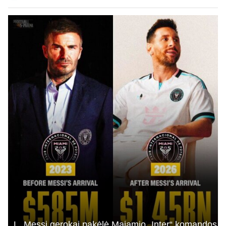
L. Messi gerokai pakėlė Majamio „Inter“ komandos