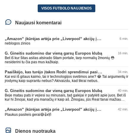
VISOS FUTBOLO NAUJIENOS
Naujausi komentarai
„Amazon“ įkūrėjas artėja prie „Liverpool“ akcijų įsigijimo
6 min.
neblogos zinios
G. Gineitis sudomino dar vieną garsų Europos klubą
16 min.
Bet iš kur šitas asilas atsirado šitam portale, tarp normalių žmonių 😳
nesiderini tu čia pas mus kažkaip.
Paaiškėjo, kas turėjo įtakos Rodri sprendimui pasirinkti Barselonos pusę
34 min.
Kai esi iš gilaus kaimo, tai ir technologijos svetimos ane? 😂 Tai argumentų ir
įrodymų kaip suprantu nebus? Akivaizdu, kad tikrai nebus.
G. Gineitis sudomino dar vieną garsų Europos klubą
40 min.
Beje matau pats ir vejiesi su minusais, tad galėjai ir patylėti apie juos. Bet iš
kur hi žinojai, kad yra manačių ir kaip aš. Žmogau, jūs Real fanai mažiau
lokit ir šaipykitės iš kitų, mažiau nusikalbėjimo iš jūsų bus. Geros dienos,
džiaugis manusais. Bienas su AI bendrauja kitam užtenka iki pilnos laimės
„Amazon“ įkūrėjas artėja prie „Liverpool“ akcijų įsigijimo
42 min.
kelių minusų. Kokie tie Real fanai menki. Gėda už jus pačius.
Plaukus pasileis gerai😅👍🤣
Dienos nuotrauka