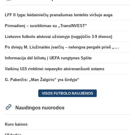
LFF II lyga: kėdainiečių pranašumas lentelės viršuje auga
Pirmadienį – susitikimas su „TransINVEST“
Lietuvos futbolo atstovai užsienyje (rugpjūčio 3-9 dienos)
Po dviejų M. Liužinaitės įvarčių – nelengva pergalė prieš „Bangą“
Informacija dėl bilietų į UEFA rungtynes Splite
Vaikinų U15 rinktinei nepavyko atsirevanšuoti estams
G. Paberžis: „Man Žalgiris“ yra širdyje“
VISOS FUTBOLO NAUJIENOS
Naudingos nuorodos
Kuro kainos