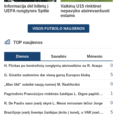
Informacija dėl bilietų į
Vaikinų U15 rinktinei
UEFA rungtynes Splite
nepavyko atsirevanšuoti
estams
VISOS FUTBOLO NAUJIENOS
TOP naujienos
Dienos
Savaitės
Mėnesio
0
H. Flickas po kontrolinių rungtynių atsisveikino su R. Araujo
5
G. Gineitis sudomino dar vieną garsų Europos klubą
0
„Man Utd“ suteikė naują numerį M. Rashfordui
1
Pagrindinis Prancūzijos rinktinės žaidėjas L. Digne papildė PSG gretas
0
R. De Paulis savo įvartį skyrė L. Messi mirusiam tėčiui Jorge
5
Brazilijoje įvartį šventęs žaidėjas įkrito į tunelį, o VAR įvartį atšaukė