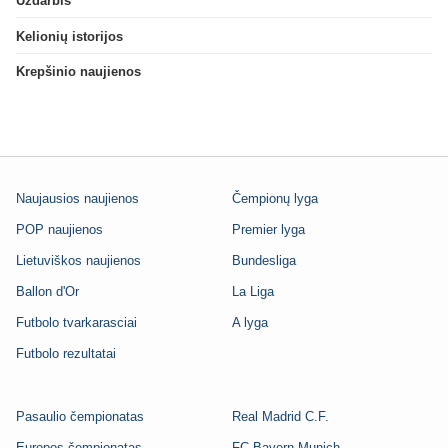
Uždarbis
Kelionių istorijos
Krepšinio naujienos
Naujausios naujienos
Čempionų lyga
POP naujienos
Premier lyga
Lietuviškos naujienos
Bundesliga
Ballon d'Or
La Liga
Futbolo tvarkarasciai
A lyga
Futbolo rezultatai
Pasaulio čempionatas
Real Madrid C.F.
Europos čempionatas
FC Bayern Munich