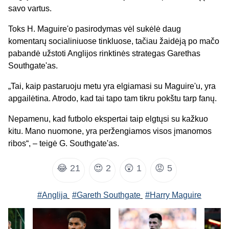
savo vartus.
Toks H. Maguire'o pasirodymas vėl sukėlė daug
komentarų socialiniuose tinkluose, tačiau žaidėją po mačo
pabandė užstoti Anglijos rinktinės strategas Garethas
Southgate'as.
„Tai, kaip pastaruoju metu yra elgiamasi su Maguire'u, yra
apgailėtina. Atrodo, kad tai tapo tam tikru pokštu tarp fanų.
Nepamenu, kad futbolo ekspertai taip elgtųsi su kažkuo
kitu. Mano nuomone, yra peržengiamos visos įmanomos
ribos“, – teigė G. Southgate'as.
😂
21
😍
2
😲
1
😡
5
#Anglija
#Gareth Southgate
#Harry Maguire