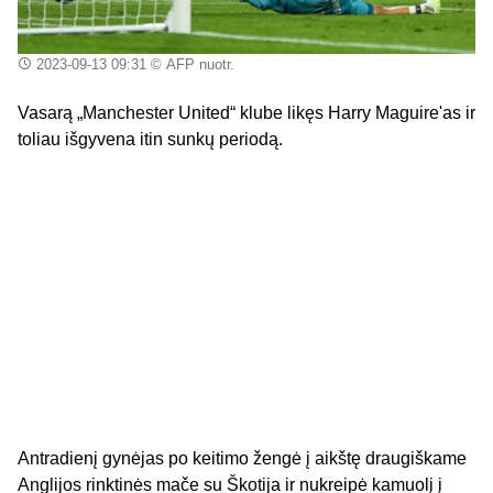
2023-09-13 09:31
© AFP nuotr.
Vasarą „Manchester United“ klube likęs Harry Maguire'as ir
toliau išgyvena itin sunkų periodą.
Antradienį gynėjas po keitimo žengė į aikštę draugiškame
Anglijos rinktinės mače su Škotija ir nukreipė kamuolį į