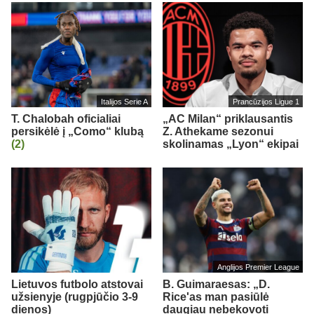
Italijos Serie A
Prancūzijos Ligue 1
T. Chalobah oficialiai
„AC Milan“ priklausantis
persikėlė į „Como“ klubą
Z. Athekame sezonui
(2)
skolinamas „Lyon“ ekipai
Anglijos Premier League
Lietuvos futbolo atstovai
B. Guimaraesas: „D.
užsienyje (rugpjūčio 3-9
Rice'as man pasiūlė
dienos)
daugiau nebekovoti