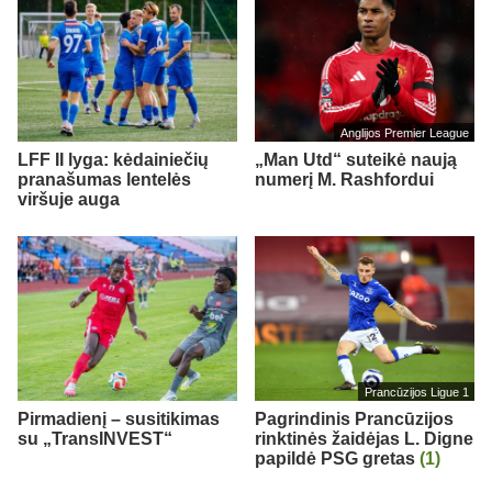
Anglijos Premier League
LFF II lyga: kėdainiečių
„Man Utd“ suteikė naują
pranašumas lentelės
numerį M. Rashfordui
viršuje auga
Prancūzijos Ligue 1
Pirmadienį – susitikimas
Pagrindinis Prancūzijos
su „TransINVEST“
rinktinės žaidėjas L. Digne
papildė PSG gretas
(1)