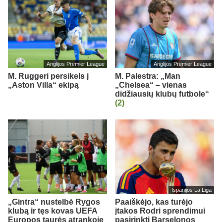
Anglijos Premier League
Anglijos Premier League
M. Ruggeri persikels į
M. Palestra: „Man
„Aston Villa“ ekipą
„Chelsea“ – vienas
didžiausių klubų futbole“
(2)
Ispanijos La Liga
„Gintra“ nustelbė Rygos
Paaiškėjo, kas turėjo
klubą ir tęs kovas UEFA
įtakos Rodri sprendimui
Europos taurės atrankoje
pasirinkti Barselonos