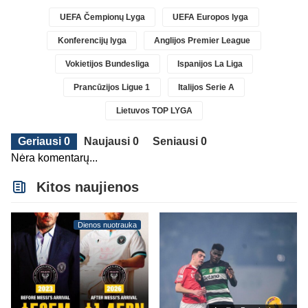
UEFA Čempionų Lyga
UEFA Europos lyga
Konferencijų lyga
Anglijos Premier League
Vokietijos Bundesliga
Ispanijos La Liga
Prancūzijos Ligue 1
Italijos Serie A
Lietuvos TOP LYGA
Geriausi 0
Naujausi 0
Seniausi 0
Nėra komentarų...
Kitos naujienos
Dienos nuotrauka