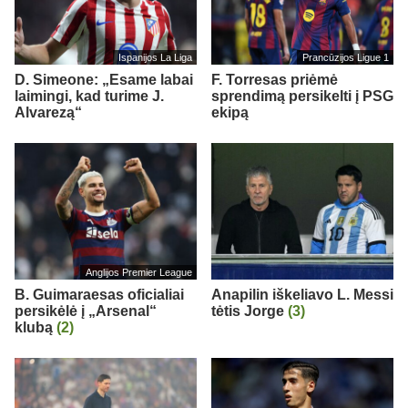
Ispanijos La Liga
Prancūzijos Ligue 1
D. Simeone: „Esame labai
F. Torresas priėmė
laimingi, kad turime J.
sprendimą persikelti į PSG
Alvarezą“
ekipą
Anglijos Premier League
B. Guimaraesas oficialiai
Anapilin iškeliavo L. Messi
persikėlė į „Arsenal“
tėtis Jorge
(3)
klubą
(2)