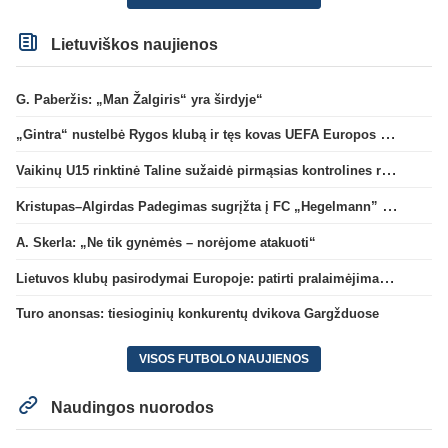
Lietuviškos naujienos
G. Paberžis: „Man Žalgiris“ yra širdyje“
„Gintra“ nustelbė Rygos klubą ir tęs kovas UEFA Europos taurės atrankoje
Vaikinų U15 rinktinė Taline sužaidė pirmąsias kontrolines rungtynes
Kristupas–Algirdas Padegimas sugrįžta į FC „Hegelmann” B sudėtį
A. Skerla: „Ne tik gynėmės – norėjome atakuoti“
Lietuvos klubų pasirodymai Europoje: patirti pralaimėjimai Kroatijos atstovams
Turo anonsas: tiesioginių konkurentų dvikova Gargžduose
VISOS FUTBOLO NAUJIENOS
Naudingos nuorodos