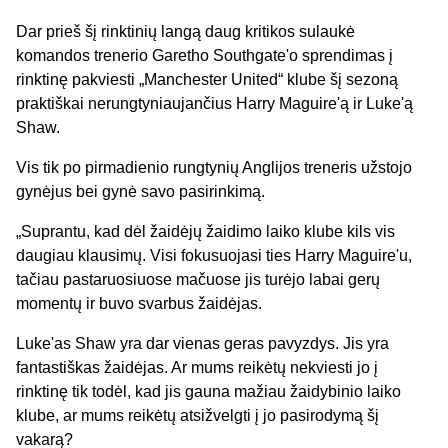
Dar prieš šį rinktinių langą daug kritikos sulaukė
komandos trenerio Garetho Southgate'o sprendimas į
rinktinę pakviesti „Manchester United“ klube šį sezoną
praktiškai nerungtyniaujančius Harry Maguire'ą ir Luke'ą
Shaw.
Vis tik po pirmadienio rungtynių Anglijos treneris užstojo
gynėjus bei gynė savo pasirinkimą.
„Suprantu, kad dėl žaidėjų žaidimo laiko klube kils vis
daugiau klausimų. Visi fokusuojasi ties Harry Maguire'u,
tačiau pastaruosiuose mačuose jis turėjo labai gerų
momentų ir buvo svarbus žaidėjas.
Luke'as Shaw yra dar vienas geras pavyzdys. Jis yra
fantastiškas žaidėjas. Ar mums reikėtų nekviesti jo į
rinktinę tik todėl, kad jis gauna mažiau žaidybinio laiko
klube, ar mums reikėtų atsižvelgti į jo pasirodymą šį
vakarą?