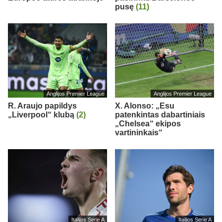
pusę
(11)
Anglijos Premier League
Anglijos Premier League
R. Araujo papildys
X. Alonso: „Esu
„Liverpool“ klubą
(2)
patenkintas dabartiniais
„Chelsea“ ekipos
vartininkais“
Italijos Serie A
Italijos Serie A