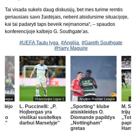
Tai visada sukels daug diskusijų, bet mes turime remtis
geriausiais savo žaidėjais, nebent atsidursime situacijoje,
kai tai padaryti taps beveik neįmanoma“, – spaudos
konferencijoje kalbėjo G. Southgate'as.
#UEFA Tautų lyga
#Anglija
#Gareth Southgate
#Harry Maguire
er League
Prancūzijos Ligue 1
Anglijos Premier League
Ang
ailėjo
L. Puccinelli: „P.
„Sporting“ klube
M. So
Hojbergas yra
atsiskleidęs O.
trijų 
savo
visiškai susitelkęs
Diomande papildys
„Totte
sea“
darbui Marselyje“
„Nottingham“
papil
gretas
Ham“ 