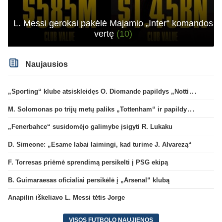
L. Messi gerokai pakėlė Majamio „Inter“ komandos
vertę
(10)
Naujausios
„Sporting“ klube atsiskleidęs O. Diomande papildys „Nottingham“ gretas
M. Solomonas po trijų metų paliks „Tottenham“ ir papildys „West Ham“ klubą
„Fenerbahce“ susidomėjo galimybe įsigyti R. Lukaku
D. Simeone: „Esame labai laimingi, kad turime J. Alvarezą“
F. Torresas priėmė sprendimą persikelti į PSG ekipą
B. Guimaraesas oficialiai persikėlė į „Arsenal“ klubą
Anapilin iškeliavo L. Messi tėtis Jorge
VISOS FUTBOLO NAUJIENOS