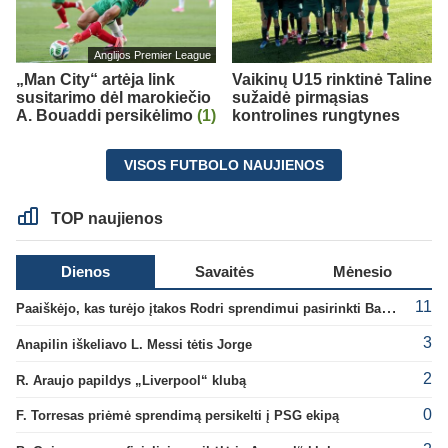
Anglijos Premier League
„Man City“ artėja link
Vaikinų U15 rinktinė Taline
susitarimo dėl marokiečio
sužaidė pirmąsias
A. Bouaddi persikėlimo
(1)
kontrolines rungtynes
VISOS FUTBOLO NAUJIENOS
TOP naujienos
Dienos
Savaitės
Mėnesio
11
Paaiškėjo, kas turėjo įtakos Rodri sprendimui pasirinkti Barselonos pusę
3
Anapilin iškeliavo L. Messi tėtis Jorge
2
R. Araujo papildys „Liverpool“ klubą
0
F. Torresas priėmė sprendimą persikelti į PSG ekipą