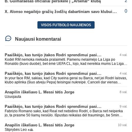
2
B. Guimaraesas oficialiai persikėlė į „Arsenal“ klubą
0
X. Alonso negailėjo gražių žodžių dabartiniam savo klubui „Chelsea“
VISOS FUTBOLO NAUJIENOS
Naujausi komentarai
Paaiškėjo, kas turėjo įtakos Rodri sprendimui pasirinkti Barselonos pusę
4 val.
Kodėl RM nemoka niekada pralaimėti. Pamenu nelaimėjo La Liga po
Ronaldo (buvo duobė), bet ėmė UEFA CL, lojo, kad nereikia mums La Liga,
kaip n metų nepasisekė laimėti dar tada Benzema lyg užmetė, kad nori
laimėti La Liga. Dabar vėl gavo nuo Barcos ir Rodri ateina ne pas juos, vėl
Paaiškėjo, kas turėjo įtakos Rodri sprendimui pasirinkti Barselonos pusę
4 val.
nereikia mums jo, senas ir t.t. Gal davai vyriškai priimkit tuos pralaimėjimus
In your face RM, sakiau, kad City sueina gerai su Barca, net jei Rodri laisvas,
be kvailų nereikia, nenorim ir t.t.
klubo aplinka (šiuo atveju Pepa) teisingai nukreipė. Canceli dar vienas
buves Rodri bendraklubis, bus įdomus sezonas. Abu apsipirko neblogai.
Super
Anapilin iškeliavo L. Messi tėtis Jorge
8 val.
Uzuojauta
Paaiškėjo, kas turėjo įtakos Rodri sprendimui pasirinkti Barselonos pusę
9 val.
Fabrizio Romano sako, kad Real net nebidino Rodri, o Barca net neiperka
jo, ta prasme 50 liamų nesiūlo. Išpustas reikalas dėl traumingo, be 5min
dieduko.
Anapilin iškeliavo L. Messi tėtis Jorge
10 val.
Stiprybės Leo ✊🙏