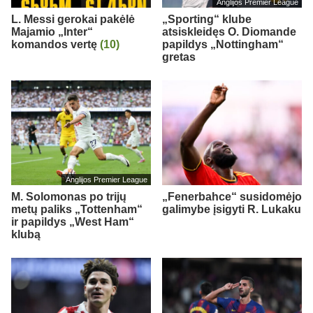
Anglijos Premier League
L. Messi gerokai pakėlė
„Sporting“ klube
Majamio „Inter“
atsiskleidęs O. Diomande
komandos vertę
(10)
papildys „Nottingham“
gretas
Anglijos Premier League
M. Solomonas po trijų
„Fenerbahce“ susidomėjo
metų paliks „Tottenham“
galimybe įsigyti R. Lukaku
ir papildys „West Ham“
klubą