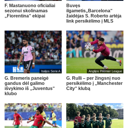
F. Mastanuono oficialiai
Buvęs
sezonui skolinamas
ilgametis„Barcelona“
„Fiorentina“ ekipai
žaidėjas S. Roberto artėja
link persikėlimo į MLS
Italijos Serie A
Anglijos Premier League
G. Bremeris paneigė
G. Rulli – per žingsnį nuo
gandus dėl galimo
persikėlimo į „Manchester
išvykimo iš „Juventus“
City“ klubą
klubo