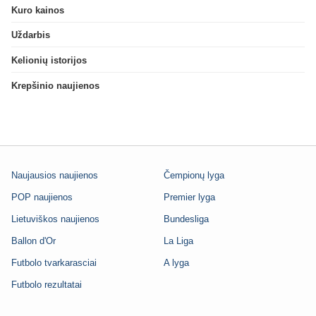
Kuro kainos
Uždarbis
Kelionių istorijos
Krepšinio naujienos
Naujausios naujienos
Čempionų lyga
POP naujienos
Premier lyga
Lietuviškos naujienos
Bundesliga
Ballon d'Or
La Liga
Futbolo tvarkarasciai
A lyga
Futbolo rezultatai