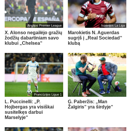
Anglijos Premier League
Ispanijos La Liga
X. Alonso negailėjo gražių
Marokietis N. Aguerdas
žodžių dabartiniam savo
sugrįš į „Real Sociedad“
klubui „Chelsea“
klubą
Prancūzijos Ligue 1
L. Puccinelli: „P.
G. Paberžis: „Man
Hojbergas yra visiškai
Žalgiris“ yra širdyje“
susitelkęs darbui
Marselyje“