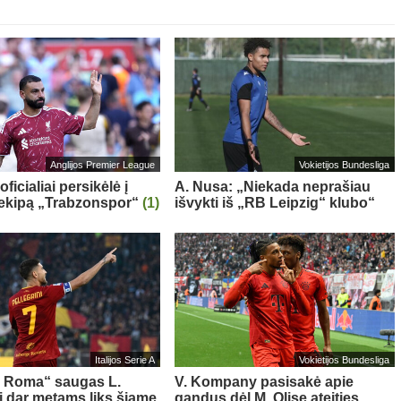
Anglijos Premier League
Vokietijos Bundesliga
oficialiai persikėlė į
A. Nusa: „Niekada neprašiau
 ekipą „Trabzonspor“
(1)
išvykti iš „RB Leipzig“ klubo“
Italijos Serie A
Vokietijos Bundesliga
s Roma“ saugas L.
V. Kompany pasisakė apie
ni dar metams liks šiame
gandus dėl M. Olise ateities