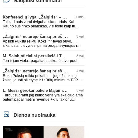
Naujausi komentarai
Konferencijų lyga: „Žalgiris“ – „Hajduk“ (rungtynės tiesiogiai)
7 min.
Tai kad pats varai dvigubai standartais. Kai
Kauno susirinko pliauskas, visi tokie kaip tu
giedojo Spyris, Spyris, apie jokius Zagrebo
biudežetus net nekalbėjot. Dabar kai Spartakas
„Žalgiris“ neturėjo šansų prieš „Hajduk“
3 val.
gavo per rudają, tai jau pz BIUDŽETAS daug
Apsikti Puksta reiktu. Koks *** tevas buvo,
didesnis. Tfu ant tokių.
sikantis ant tevynes, pirma proga isvyniojes i
issvajotaja, toks ir sunus. .taip ir neismokes
lietuviskai...ir dar pasimaives pries ziurovus po
M. Salah oficialiai persikėlė į Turkijos ekipą „Trabzonspor“
3 val.
golo...aciu, ne...nebent vertybiu neturintis
Ten ir jam vieta...pagaliau atsikratė Liverpool
laurynas ikalbins
„Žalgiris“ neturėjo šansų prieš „Hajduk“
4 val.
Roką Pukštą reikia prikalbinti, jog už rinktinę
žaistų, duoti pilietybę ir t.t Būtų minimum TOP 2
žaidėjas rinktinėje. Jei jo karjeros kreivė ir toliau
taio judės, bus per vėlu po to, nes JAV ji
L. Messi gerokai pakėlė Majamio „Inter“ komandos vertę
5 val.
pasikvies žaisti.
Turbut supranti jog klubo verte yra skaiciuojama
butent pagal metini revenue +kitu faktoriu
koeficientai? I kitus faktorius ieina IR skola, IR
stadiono dydis, IR lygos populiarumas, IR dar
eile kitu dalyku. O tavo pamineta Barca kuo
Dienos nuotrauka
puikiausiai sugeneravo rekordini 1.1B revenue,
kas stipriai prisidejo prie milzinisko klubo vertes
suoli siemet. Be to, tie 200 pamineti cia yra
visiskai on-point, jeigu jau musu mylimas D.
prasneko apie klubo vertes kelima, arba CR