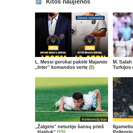
Kitos naujienos
Dienos nuotrauka
L. Messi gerokai pakėlė Majamio
M. Salah 
„Inter“ komandos vertę
(8)
Turkijos
Konferencijų lyga
„Žalgiris“ neturėjo šansų prieš
Ilgameti
„Hajduk“
(15)
Pellegri