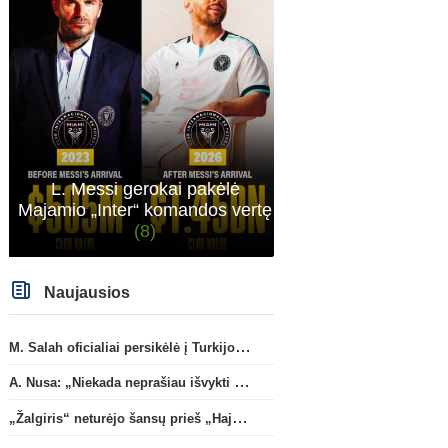
atveju - numusima.
L. Messi gerokai pakėlė
Pasaulio futbolo čempionatas 2026
Ispanij
Majamio „Inter“ komandos vertę
T. Almada paliks „Atletico“ ir
„Brighton“ priklausantis 
(8)
persikels į legendinę
Buonanotte karjerą prat
Argentinos ekipą
Ispanijoje
Naujausios
M. Salah oficialiai persikėlė į Turkijos ekipą „Trabzonspor“
A. Nusa: „Niekada neprašiau išvykti iš „RB Leipzig“ klubo“
„Žalgiris“ neturėjo šansų prieš „Hajduk“