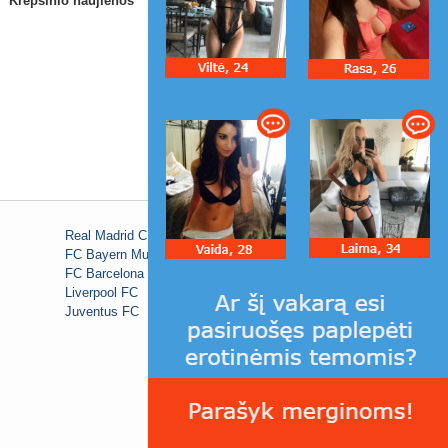
Krepšinio naujienos
Real Madrid C.F.
FC Bayern Munich
FC Barcelona
Liverpool FC
Juventus FC