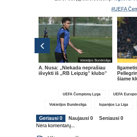
#UEFA Čem
Lietuvos TOP LYGA
Vokietijos Bundesliga
esioginių
A. Nusa: „Niekada neprašiau
Ilgameti
ova
išvykti iš „RB Leipzig“ klubo“
Pellegri
šiame k
UEFA Čempionų Lyga
UEFA Europos
Vokietijos Bundesliga
Ispanijos La Liga
Geriausi 0
Naujausi 0
Seniausi 0
Nėra komentarų...