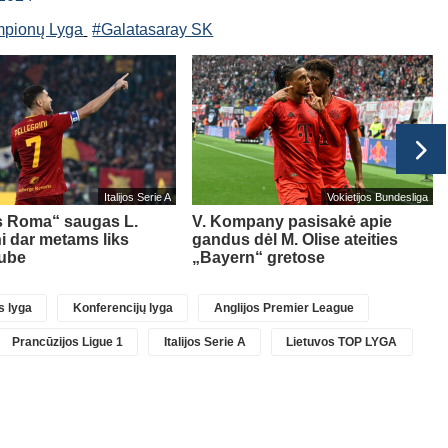
pionų Lyga
#Galatasaray SK
Italijos Serie A
Vokietijos Bundesliga
s Roma“ saugas L.
V. Kompany pasisakė apie
ni dar metams liks
gandus dėl M. Olise ateities
lube
„Bayern“ gretose
 lyga
Konferencijų lyga
Anglijos Premier League
Prancūzijos Ligue 1
Italijos Serie A
Lietuvos TOP LYGA