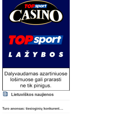
Lietuviškos naujienos
Turo anonsas: tiesioginių konkurentų dvikova Gargžduose