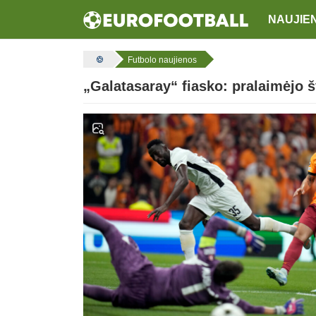
NAUJIE
Futbolo naujienos
„Galatasaray“ fiasko: pralaimėjo 