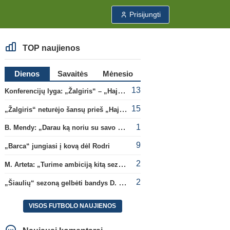
Prisijungti
TOP naujienos
Dienos
Savaitės
Mėnesio
13
Konferencijų lyga: „Žalgiris“ – „Hajduk“ (rungtynės tiesiogiai)
15
„Žalgiris“ neturėjo šansų prieš „Hajduk“
1
B. Mendy: „Darau ką noriu su savo pasaulio čempionato titulu“
9
„Barca“ jungiasi į kovą dėl Rodri
2
M. Arteta: „Turime ambiciją kitą sezoną kovoti dėl visų titulų“
2
„Šiaulių“ sezoną gelbėti bandys D. Lastauskas
VISOS FUTBOLO NAUJIENOS