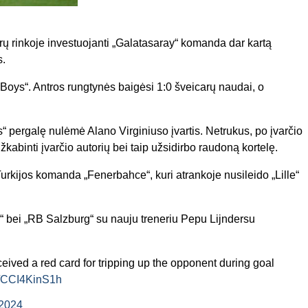
erų rinkoje investuojanti „Galatasaray“ komanda dar kartą
s.
Boys“. Antros rungtynės baigėsi 1:0 šveicarų naudai, o
 pergalę nulėmė Alano Virginiuso įvartis. Netrukus, po įvarčio
binti įvarčio autorių bei taip užsidirbo raudoną kortelę.
urkijos komanda „Fenerbahce“, kuri atrankoje nusileido „Lille“
a“ bei „RB Salzburg“ su nauju treneriu Pepu Lijndersu
ived a red card for tripping up the opponent during goal
om/CCI4KinS1h
 2024