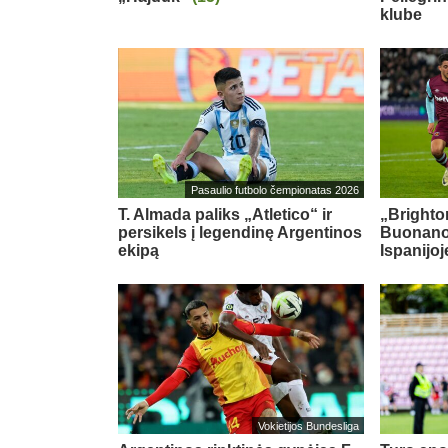
klube
Pasaulio futbolo čempionatas 2026
T. Almada paliks „Atletico“ ir
„Brighton
persikels į legendinę Argentinos
Buonanot
ekipą
Ispanijoj
Vokietijos Bundesliga