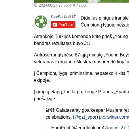
2024-08-27 23:55
© AP nuotr.
Didelius pinigus transf
Čempionų lygoje nežai
Atrankoje Turkijos komanda krito prieš „Young 
bendras rezultatas buvo 3:1.
Antrose rungtynėse 87-ąją minutę „Young Boys“
veteranas Fernando Muslera nusprendė koja užka
Į Čempionų lygą, priminsime, nepateko ir kita T
ekipoje.
Į grupių etapą, tuo tarpu, žengė Prahos „Spart
priešakyje.
🚨🔴 Galatasaray goalkeeper Muslera rece
celebrations. (
@gzt_spor
)
pic.twitter.c
— EuroFoot (@eurofootcom)
August 27,