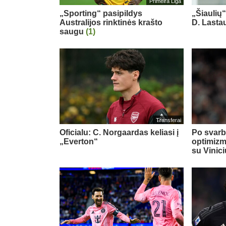
Primeira Liga
„Sporting“ pasipildys
„Šiaulių
Australijos rinktinės krašto
D. Last
saugu
(1)
Transferai
Oficialu: C. Norgaardas keliasi į
Po svarb
„Everton“
optimizm
su Vinic