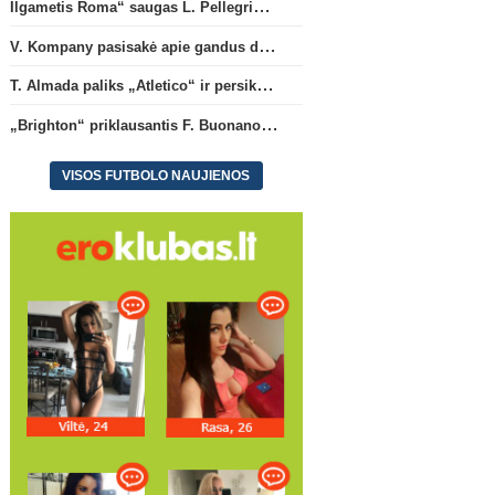
Ilgametis Roma“ saugas L. Pellegrini dar metams liks šiame klube
V. Kompany pasisakė apie gandus dėl M. Olise ateities „Bayern“ gretose
T. Almada paliks „Atletico“ ir persikels į legendinę Argentinos ekipą
„Brighton“ priklausantis F. Buonanotte karjerą pratęs Ispanijoje
VISOS FUTBOLO NAUJIENOS