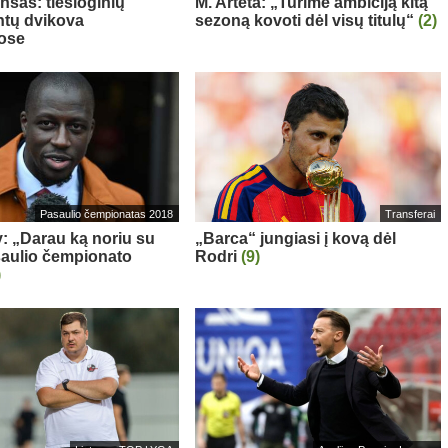
nsas: tiesioginių
M. Arteta: „Turime ambiciją kitą
tų dvikova
sezoną kovoti dėl visų titulų“
(2)
ose
Pasaulio čempionatas 2018
Transferai
: „Darau ką noriu su
„Barca“ jungiasi į kovą dėl
aulio čempionato
Rodri
(9)
)