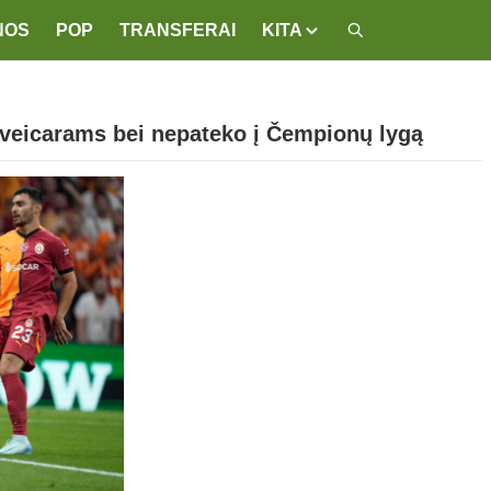
NOS
POP
TRANSFERAI
KITA
šveicarams bei nepateko į Čempionų lygą