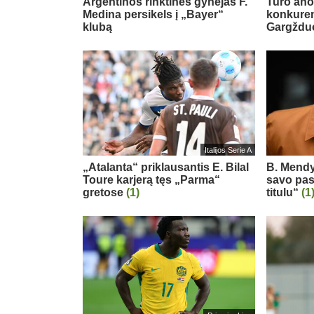
Argentinos rinktinės gynėjas F.
Turo ano
Medina persikels į „Bayer“
konkuren
klubą
Gargždu
Italijos Serie A
„Atalanta“ priklausantis E. Bilal
B. Mendy
Toure karjerą tęs „Parma“
savo pas
gretose
(1)
titulu“
(1