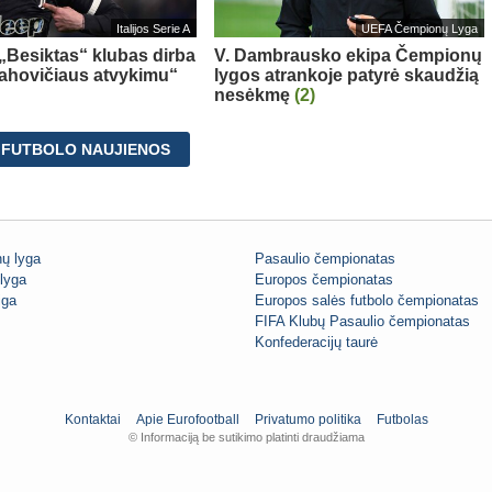
Italijos Serie A
UEFA Čempionų Lyga
 „Besiktas“ klubas dirba
V. Dambrausko ekipa Čempionų
Vlahovičiaus atvykimu“
lygos atrankoje patyrė skaudžią
nesėkmę
(2)
 FUTBOLO NAUJIENOS
ų lyga
Pasaulio čempionatas
lyga
Europos čempionatas
iga
Europos salės futbolo čempionatas
FIFA Klubų Pasaulio čempionatas
Konfederacijų taurė
Kontaktai
Apie Eurofootball
Privatumo politika
Futbolas
© Informaciją be sutikimo platinti draudžiama