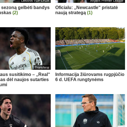
Lietuvos TOP LYGA
Anglijos Premier League
“ sezoną gelbėti bandys
Oficialu: „Newcastle“ pristatė
auskas
(2)
naują strategą
(1)
Transferai
aus susitikimo – „Real“
Informacija žiūrovams rugpjūčio
as dėl naujos sutarties
6 d. UEFA rungtynėms
iumi