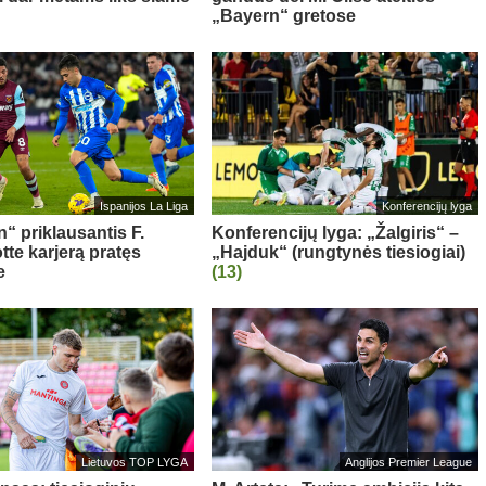
„Bayern“ gretose
Ispanijos La Liga
Konferencijų lyga
“ priklausantis F.
Konferencijų lyga: „Žalgiris“ –
te karjerą pratęs
„Hajduk“ (rungtynės tiesiogiai)
e
(13)
Lietuvos TOP LYGA
Anglijos Premier League