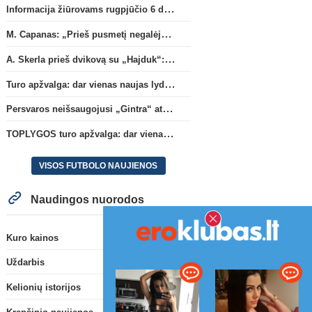
Informacija žiūrovams rugpjūčio 6 d. UEFA rungtynėms
M. Capanas: „Prieš pusmetį negalėjau net įsivaizduoti, kad žaisime prieš „Hajduk“
A. Skerla prieš dvikovą su „Hajduk“: „Tai kito kalibro komanda“
Turo apžvalga: dar vienas naujas lyderis
Persvaros neišsaugojusi „Gintra“ atrankos pusfinalyje nusileido Škotijos čempionėms
TOPLYGOS turo apžvalga: dar vienas naujas lyderis
VISOS FUTBOLO NAUJIENOS
Naudingos nuorodos
Kuro kainos
Uždarbis
Kelionių istorijos