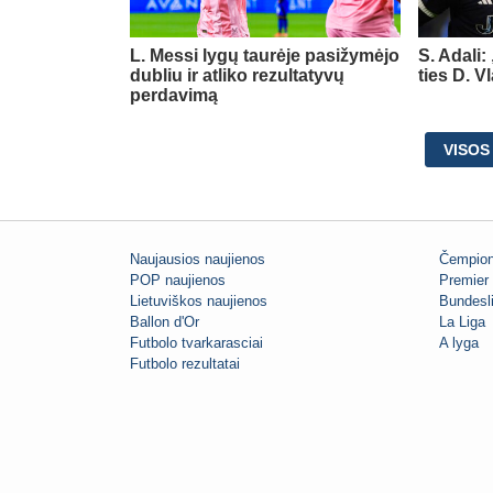
L. Messi lygų taurėje pasižymėjo
S. Adali:
dubliu ir atliko rezultatyvų
ties D. 
perdavimą
VISOS
Naujausios naujienos
Čempion
POP naujienos
Premier 
Lietuviškos naujienos
Bundesl
Ballon d'Or
La Liga
Futbolo tvarkarasciai
A lyga
Futbolo rezultatai