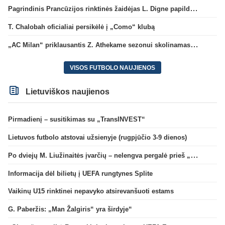
Pagrindinis Prancūzijos rinktinės žaidėjas L. Digne papildė PSG gretas
T. Chalobah oficialiai persikėlė į „Como“ klubą
„AC Milan“ priklausantis Z. Athekame sezonui skolinamas „Lyon“ ekipai
VISOS FUTBOLO NAUJIENOS
Lietuviškos naujienos
Pirmadienį – susitikimas su „TransINVEST“
Lietuvos futbolo atstovai užsienyje (rugpjūčio 3-9 dienos)
Po dviejų M. Liužinaitės įvarčių – nelengva pergalė prieš „Bangą“
Informacija dėl bilietų į UEFA rungtynes Splite
Vaikinų U15 rinktinei nepavyko atsirevanšuoti estams
G. Paberžis: „Man Žalgiris“ yra širdyje“