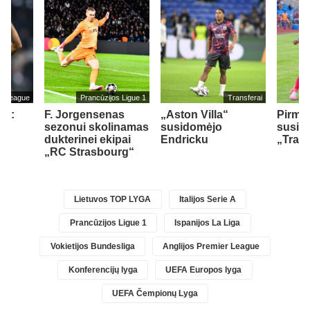
er League
Prancūzijos Ligue 1
Transferai
as:
F. Jorgensenas
„Aston Villa“
Pirmad
man
sezonui skolinamas
susidomėjo
susiti
iau
dukterinei ekipai
Endricku
„Tran
„RC Strasbourg“
Lietuvos TOP LYGA
Italijos Serie A
Prancūzijos Ligue 1
Ispanijos La Liga
Vokietijos Bundesliga
Anglijos Premier League
Konferencijų lyga
UEFA Europos lyga
UEFA Čempionų Lyga