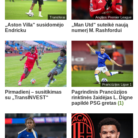
Transferai
Anglijos Premier League
„Aston Villa“ susidomėjo
„Man Utd“ suteikė naują
Endricku
numerį M. Rashfordui
Prancūzijos Ligue 1
Pirmadienį – susitikimas
Pagrindinis Prancūzijos
su „TransINVEST“
rinktinės žaidėjas L. Digne
papildė PSG gretas
(1)