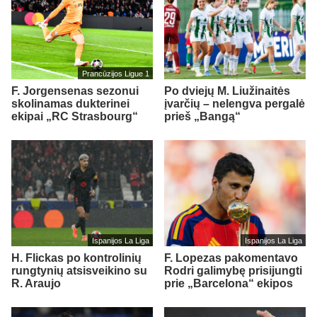
Prancūzijos Ligue 1
F. Jorgensenas sezonui
Po dviejų M. Liužinaitės
skolinamas dukterinei
įvarčių – nelengva pergalė
ekipai „RC Strasbourg“
prieš „Bangą“
Ispanijos La Liga
Ispanijos La Liga
H. Flickas po kontrolinių
F. Lopezas pakomentavo
rungtynių atsisveikino su
Rodri galimybę prisijungti
R. Araujo
prie „Barcelona“ ekipos