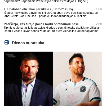
pagrindinis? Pagrindinis Prancūzijos rinktinės žaidėjas L. Digne :)
T. Chalobah oficialiai persikėlė į „Como“ klubą
1 val.
Iš labai nevykusios ginybinės linijos Chalobah buvo pats stabiliausias, tai
labai keista, kad Chelsea jį pardavė. Ir dar akademijos auklėtinis!
Paaiškėjo, kas turėjo įtakos Rodri sprendimui pasirinkti Barselonos pusę
2 val.
Tipinis realo fanas idijotas..tokiu kliedesiu seniai neteko skaityt, nereikia jam
Rodri ir viskas lievas senas žaidejas..😂 buvo vienas tas jau nepagydomas
metta tai čia pradedu pastebet jam konkurenta
Dienos nuotrauka