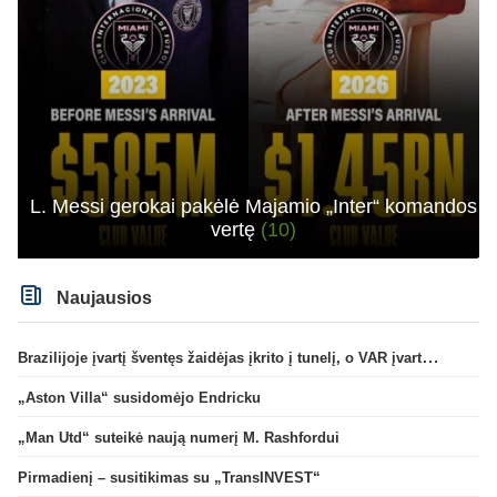
L. Messi gerokai pakėlė Majamio „Inter“ komandos
vertę
(10)
Naujausios
Brazilijoje įvartį šventęs žaidėjas įkrito į tunelį, o VAR įvartį atšaukė
„Aston Villa“ susidomėjo Endricku
„Man Utd“ suteikė naują numerį M. Rashfordui
Pirmadienį – susitikimas su „TransINVEST“