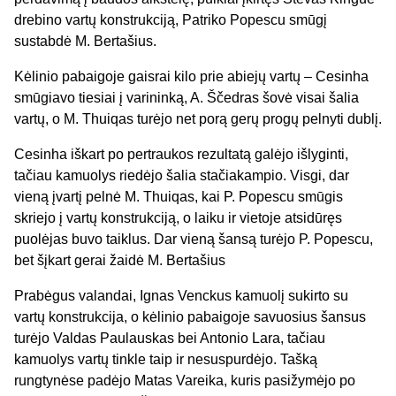
drebino vartų konstrukciją, Patriko Popescu smūgį
sustabdė M. Bertašius.
Kėlinio pabaigoje gaisrai kilo prie abiejų vartų – Cesinha
smūgiavo tiesiai į varininką, A. Ščedras šovė visai šalia
vartų, o M. Thuiqas turėjo net porą gerų progų pelnyti dublį.
Cesinha iškart po pertraukos rezultatą galėjo išlyginti,
tačiau kamuolys riedėjo šalia stačiakampio. Visgi, dar
vieną įvartį pelnė M. Thuiqas, kai P. Popescu smūgis
skriejo į vartų konstrukciją, o laiku ir vietoje atsidūręs
puolėjas buvo taiklus. Dar vieną šansą turėjo P. Popescu,
bet šįkart gerai žaidė M. Bertašius
Prabėgus valandai, Ignas Venckus kamuolį sukirto su
vartų konstrukcija, o kėlinio pabaigoje savuosius šansus
turėjo Valdas Paulauskas bei Antonio Lara, tačiau
kamuolys vartų tinkle taip ir nesuspurdėjo. Tašką
rungtynėse padėjo Matas Vareika, kuris pasižymėjo po