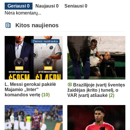
Geriausi 0
Naujausi 0
Seniausi 0
Nėra komentarų...
Kitos naujienos
Dienos nuotrauka
L. Messi gerokai pakėlė
Brazilijoje įvartį šventęs
Majamio „Inter“
žaidėjas įkrito į tunelį, o
komandos vertę
(10)
VAR įvartį atšaukė
(2)