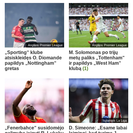
Anglijos Premier League
Anglijos Premier League
„Sporting“ klube
M. Solomonas po trijų
atsiskleidęs O. Diomande
metų paliks „Tottenham“
papildys „Nottingham“
ir papildys „West Ham“
gretas
klubą
(1)
Ispanijos La Liga
„Fenerbahce“ susidomėjo
D. Simeone: „Esame labai