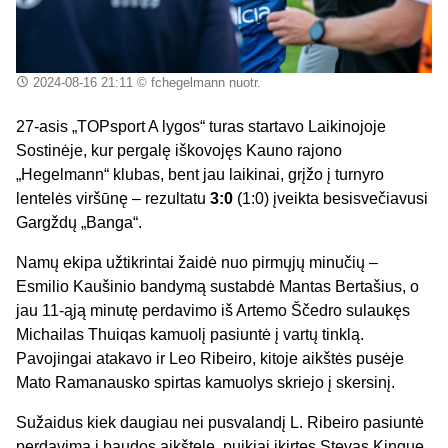
2024-08-16 21:11
© fchegelmann nuotr.
27-asis „TOPsport A lygos“ turas startavo Laikinojoje
Sostinėje, kur pergalę iškovojęs Kauno rajono
„Hegelmann“ klubas, bent jau laikinai, grįžo į turnyro
lentelės viršūnę – rezultatu
3:0
(1:0) įveikta besisvečiavusi
Gargždų „Banga“.
Namų ekipa užtikrintai žaidė nuo pirmųjų minučių –
Esmilio Kaušinio bandymą sustabdė Mantas Bertašius, o
jau 11-ąją minutę perdavimo iš Artemo Ščedro sulaukęs
Michailas Thuiqas kamuolį pasiuntė į vartų tinklą.
Pavojingai atakavo ir Leo Ribeiro, kitoje aikštės pusėje
Mato Ramanausko spirtas kamuolys skriejo į skersinį.
Sužaidus kiek daugiau nei pusvalandį L. Ribeiro pasiuntė
perdavimą į baudos aikštelę, puikiai įkirtęs Stevas Kingue