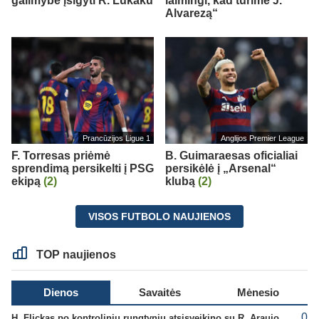
galimybe įsigyti R. Lukaku
laimingi, kad turime J.
Alvarezą“
Prancūzijos Ligue 1
Anglijos Premier League
F. Torresas priėmė
B. Guimaraesas oficialiai
sprendimą persikelti į PSG
persikėlė į „Arsenal“
ekipą
(2)
klubą
(2)
VISOS FUTBOLO NAUJIENOS
TOP naujienos
Dienos
Savaitės
Mėnesio
0
H. Flickas po kontrolinių rungtynių atsisveikino su R. Araujo