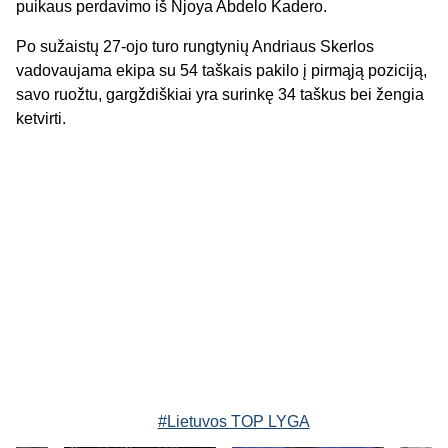
puikaus perdavimo iš Njoya Abdelo Kadero.
Po sužaistų 27-ojo turo rungtynių Andriaus Skerlos
vadovaujama ekipa su 54 taškais pakilo į pirmąją poziciją,
savo ruožtu, gargždiškiai yra surinkę 34 taškus bei žengia
ketvirti.
#Lietuvos TOP LYGA