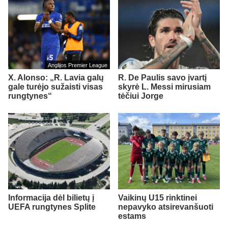
Anglijos Premier League
X. Alonso: „R. Lavia galų
R. De Paulis savo įvartį
gale turėjo sužaisti visas
skyrė L. Messi mirusiam
rungtynes“
tėčiui Jorge
Informacija dėl bilietų į
Vaikinų U15 rinktinei
UEFA rungtynes Splite
nepavyko atsirevanšuoti
estams