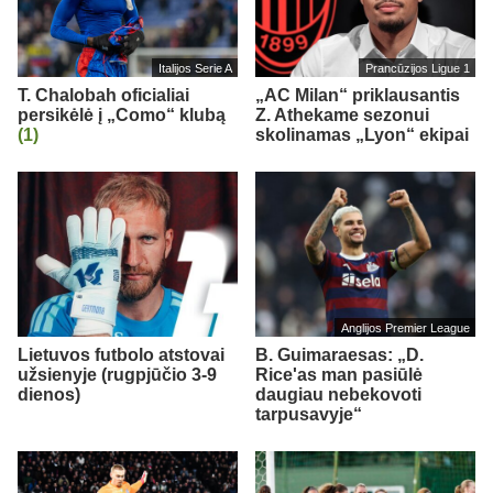
Italijos Serie A
Prancūzijos Ligue 1
T. Chalobah oficialiai
„AC Milan“ priklausantis
persikėlė į „Como“ klubą
Z. Athekame sezonui
(1)
skolinamas „Lyon“ ekipai
Anglijos Premier League
Lietuvos futbolo atstovai
B. Guimaraesas: „D.
užsienyje (rugpjūčio 3-9
Rice'as man pasiūlė
dienos)
daugiau nebekovoti
tarpusavyje“