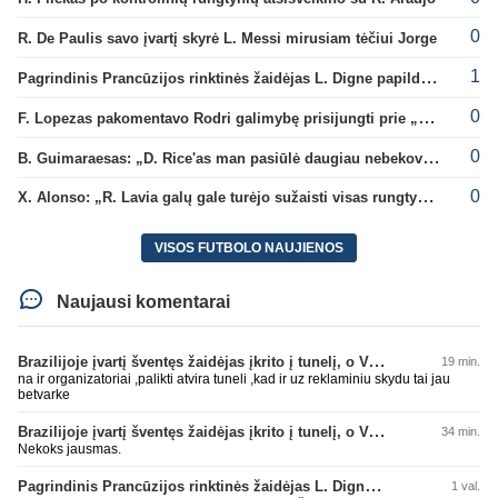
0
R. De Paulis savo įvartį skyrė L. Messi mirusiam tėčiui Jorge
1
Pagrindinis Prancūzijos rinktinės žaidėjas L. Digne papildė PSG gretas
0
F. Lopezas pakomentavo Rodri galimybę prisijungti prie „Barcelona“ ekipos
0
B. Guimaraesas: „D. Rice'as man pasiūlė daugiau nebekovoti tarpusavyje“
0
X. Alonso: „R. Lavia galų gale turėjo sužaisti visas rungtynes“
VISOS FUTBOLO NAUJIENOS
Naujausi komentarai
Brazilijoje įvartį šventęs žaidėjas įkrito į tunelį, o VAR įvartį atšaukė
19 min.
na ir organizatoriai ,palikti atvira tuneli ,kad ir uz reklaminiu skydu tai jau
betvarke
Brazilijoje įvartį šventęs žaidėjas įkrito į tunelį, o VAR įvartį atšaukė
34 min.
Nekoks jausmas.
Pagrindinis Prancūzijos rinktinės žaidėjas L. Digne papildė PSG gretas
1 val.