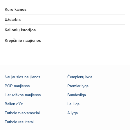
Kuro kainos
Uždarbis
Kelionių istorijos
Krepšinio naujienos
Naujausios naujienos
Čempionų lyga
POP naujienos
Premier lyga
Lietuviškos naujienos
Bundesliga
Ballon d'Or
La Liga
Futbolo tvarkarasciai
A lyga
Futbolo rezultatai