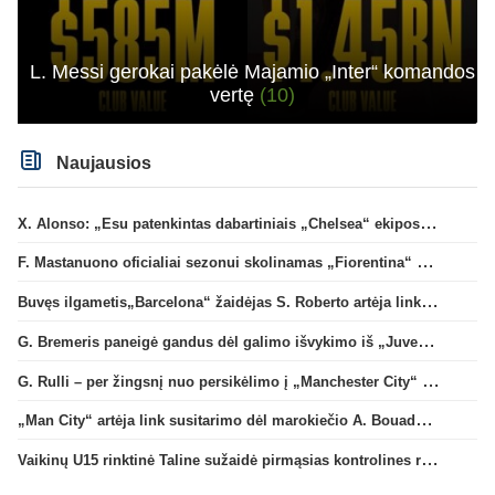
L. Messi gerokai pakėlė Majamio „Inter“ komandos
vertę
(10)
Naujausios
X. Alonso: „Esu patenkintas dabartiniais „Chelsea“ ekipos vartininkais“
F. Mastanuono oficialiai sezonui skolinamas „Fiorentina“ ekipai
Buvęs ilgametis„Barcelona“ žaidėjas S. Roberto artėja link persikėlimo į MLS
G. Bremeris paneigė gandus dėl galimo išvykimo iš „Juventus“ klubo
G. Rulli – per žingsnį nuo persikėlimo į „Manchester City“ klubą
„Man City“ artėja link susitarimo dėl marokiečio A. Bouaddi persikėlimo
Vaikinų U15 rinktinė Taline sužaidė pirmąsias kontrolines rungtynes