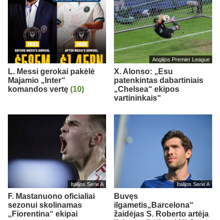
Anglijos Premier League
L. Messi gerokai pakėlė
X. Alonso: „Esu
Majamio „Inter“
patenkintas dabartiniais
komandos vertę
(10)
„Chelsea“ ekipos
vartininkais“
Italijos Serie A
Italijos Serie A
F. Mastanuono oficialiai
Buvęs
sezonui skolinamas
ilgametis„Barcelona“
„Fiorentina“ ekipai
žaidėjas S. Roberto artėja