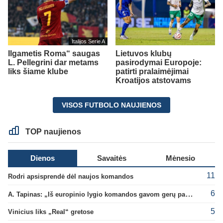
Italijos Serie A
Ilgametis Roma“ saugas
Lietuvos klubų
L. Pellegrini dar metams
pasirodymai Europoje:
liks šiame klube
patirti pralaimėjimai
Kroatijos atstovams
VISOS FUTBOLO NAUJIENOS
TOP naujienos
Dienos
Savaitės
Mėnesio
11
Rodri apsisprendė dėl naujos komandos
6
A. Tapinas: „Iš europinio lygio komandos gavom gerų pamokų“
5
Vinicius liks „Real“ gretose