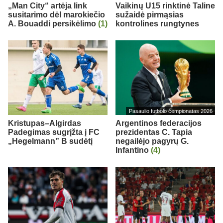
„Man City“ artėja link
Vaikinų U15 rinktinė Taline
susitarimo dėl marokiečio
sužaidė pirmąsias
A. Bouaddi persikėlimo
(1)
kontrolines rungtynes
Pasaulio futbolo čempionatas 2026
Kristupas–Algirdas
Argentinos federacijos
Padegimas sugrįžta į FC
prezidentas C. Tapia
„Hegelmann” B sudėtį
negailėjo pagyrų G.
Infantino
(4)