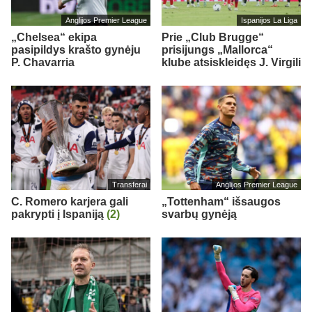
Anglijos Premier League
Ispanijos La Liga
„Chelsea“ ekipa
Prie „Club Brugge“
pasipildys krašto gynėju
prisijungs „Mallorca“
P. Chavarria
klube atsiskleidęs J. Virgili
Transferai
Anglijos Premier League
C. Romero karjera gali
„Tottenham“ išsaugos
pakrypti į Ispaniją
(2)
svarbų gynėją