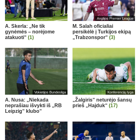
Anglijos Premier League
A. Skerla: „Ne tik
M. Salah oficialiai
gynėmės – norėjome
persikėlė į Turkijos ekipą
atakuoti“
(1)
„Trabzonspor“
(3)
Vokietijos Bundesliga
Konferencijų lyga
A. Nusa: „Niekada
„Žalgiris“ neturėjo šansų
neprašiau išvykti iš „RB
prieš „Hajduk“
(17)
Leipzig“ klubo“