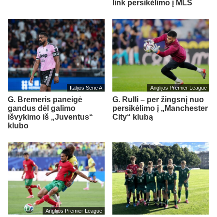
link persikėlimo į MLS
Italijos Serie A
Anglijos Premier League
G. Bremeris paneigė
G. Rulli – per žingsnį nuo
gandus dėl galimo
persikėlimo į „Manchester
išvykimo iš „Juventus“
City“ klubą
klubo
Anglijos Premier League