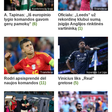
Konferencijų lyga
Transferai
A. Tapinas: „Iš europinio
Oficialu: „Leeds“ už
lygio komandos gavom
rekordinę klubui sumą
gerų pamokų“
(6)
įsigijo Anglijos rinktinės
vartininką
(1)
Transferai
Ispanijos La Liga
Rodri apsisprendė dėl
Vinicius liks „Real“
naujos komandos
(11)
gretose
(5)