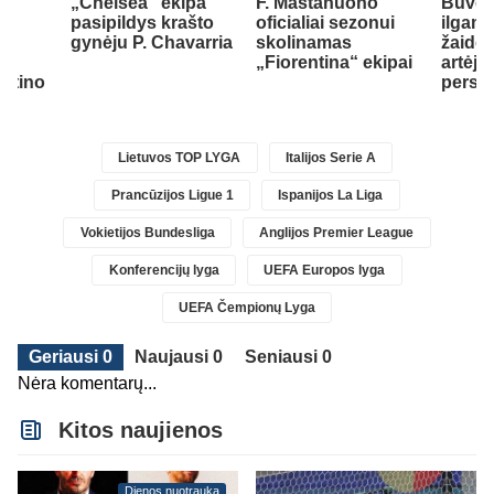
„Chelsea“ ekipa
F. Mastanuono
Buvę
pasipildys krašto
oficialiai sezonui
ilgam
.
gynėju P. Chavarria
skolinamas
žaidėj
jo
„Fiorentina“ ekipai
artėja 
antino
persik
Lietuvos TOP LYGA
Italijos Serie A
Prancūzijos Ligue 1
Ispanijos La Liga
Vokietijos Bundesliga
Anglijos Premier League
Konferencijų lyga
UEFA Europos lyga
UEFA Čempionų Lyga
Geriausi 0
Naujausi 0
Seniausi 0
Nėra komentarų...
Kitos naujienos
Dienos nuotrauka