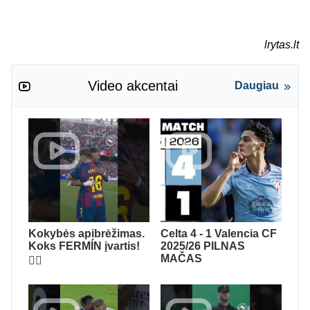
lrytas.lt
Video akcentai
Daugiau
Kokybės apibrėžimas.
Celta 4 - 1 Valencia CF
Koks FERMÍN įvartis!
2025/26 PILNAS
MAČAS
😮‍💨