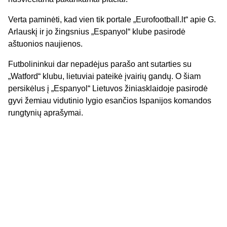
Verta paminėti, kad vien tik portale „Eurofootball.lt“ apie G.
Arlauskį ir jo žingsnius „Espanyol“ klube pasirodė
aštuonios naujienos.
Futbolininkui dar nepadėjus parašo ant sutarties su
„Watford“ klubu, lietuviai pateikė įvairių gandų. O šiam
persikėlus į „Espanyol“ Lietuvos žiniasklaidoje pasirodė
gyvi žemiau vidutinio lygio esančios Ispanijos komandos
rungtynių aprašymai.