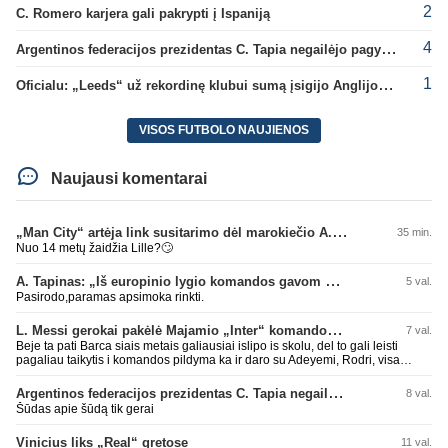
2
C. Romero karjera gali pakrypti į Ispaniją
4
Argentinos federacijos prezidentas C. Tapia negailėjo pagyrų G. Infantino
1
Oficialu: „Leeds“ už rekordinę klubui sumą įsigijo Anglijos rinktinės vartininką
VISOS FUTBOLO NAUJIENOS
Naujausi komentarai
„Man City“ artėja link susitarimo dėl marokiečio A. Bouaddi persikėlimo
35 min.
Nuo 14 metų žaidžia Lille?🙄
A. Tapinas: „Iš europinio lygio komandos gavom gerų pamokų“
5 val.
Pasirodo,paramas apsimoka rinkti.
L. Messi gerokai pakėlė Majamio „Inter“ komandos vertę
7 val.
Beje ta pati Barca siais metais galiausiai islipo is skolu, del to gali leisti
pagaliau taikytis i komandos pildyma ka ir daro su Adeyemi, Rodri, visa
Julian Alvarez saga.
Argentinos federacijos prezidentas C. Tapia negailėjo pagyrų G. Infantino
8 val.
Šūdas apie šūdą tik gerai
Vinicius liks „Real“ gretose
11 val.