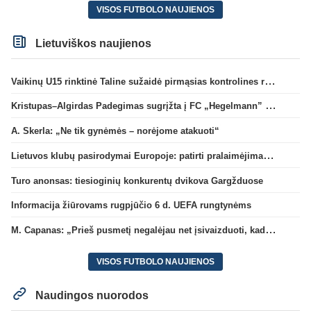
VISOS FUTBOLO NAUJIENOS
Lietuviškos naujienos
Vaikinų U15 rinktinė Taline sužaidė pirmąsias kontrolines rungtynes
Kristupas–Algirdas Padegimas sugrįžta į FC „Hegelmann” B sudėtį
A. Skerla: „Ne tik gynėmės – norėjome atakuoti“
Lietuvos klubų pasirodymai Europoje: patirti pralaimėjimai Kroatijos atstovams
Turo anonsas: tiesioginių konkurentų dvikova Gargžduose
Informacija žiūrovams rugpjūčio 6 d. UEFA rungtynėms
M. Capanas: „Prieš pusmetį negalėjau net įsivaizduoti, kad žaisime prieš „Hajduk“
VISOS FUTBOLO NAUJIENOS
Naudingos nuorodos