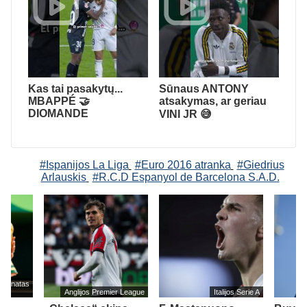
Kas tai pasakytų...
Sūnaus ANTONY
MBAPPÉ 🤝
atsakymas, ar geriau
DIOMANDE
VINI JR 😅
#Ispanijos La Liga
#Euro 2016 atranka
#Giedrius
Arlauskis
#R.C.D Espanyol de Barcelona S.A.D.
mpionatas
Anglijos Premier League
Italijos Serie A