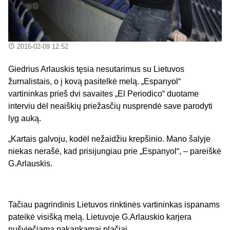
2016-02-09 12:52
Giedrius Arlauskis tęsia nesutarimus su Lietuvos
žurnalistais, o į kovą pasitelkė melą. „Espanyol“
vartininkas prieš dvi savaites „El Periodico“ duotame
interviu dėl neaiškių priežasčių nusprendė save parodyti
lyg auką.
„Kartais galvoju, kodėl nežaidžiu krepšinio. Mano šalyje
niekas nerašė, kad prisijungiau prie „Espanyol“, – pareiškė
G.Arlauskis.
Tačiau pagrindinis Lietuvos rinktinės vartininkas ispanams
pateikė visišką melą. Lietuvoje G.Arlauskio karjera
nušviečiama pakankamai plačiai.