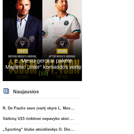
L. Messi gerokai pakėlė
Majamio „Inter“ komandos vertę
(10)
Naujausios
R. De Paulis savo įvartį skyrė L. Messi mirusiam tėčiui Jorge
Vaikinų U15 rinktinei nepavyko atsirevanšuoti estams
Ispanijos La Liga
Prancūzij
D. Simeone: „Esame labai
F. Torresas priėmė spre
„Sporting“ klube atsiskleidęs O. Diomande papildys „Nottingham“ gretas
laimingi, kad turime J. Alvarezą“
persikelti į PSG ekipą
(2)