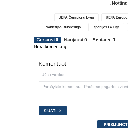
„Nottin
UEFA Čempionų Lyga
UEFA Europos
Vokietijos Bundesliga
Ispanijos La Liga
Geriausi 0
Naujausi 0
Seniausi 0
Nėra komentarų...
Komentuoti
SIŲSTI
PRISIJUNGT