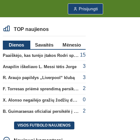
Prisijungti
TOP naujienos
Dienos
Savaitės
Mėnesio
15
Paaiškėjo, kas turėjo įtakos Rodri sprendimui pasirinkti Barselonos pusę
3
Anapilin iškeliavo L. Messi tėtis Jorge
3
R. Araujo papildys „Liverpool“ klubą
2
F. Torresas priėmė sprendimą persikelti į PSG ekipą
0
X. Alonso negailėjo gražių žodžių dabartiniam savo klubui „Chelsea“
2
B. Guimaraesas oficialiai persikėlė į „Arsenal“ klubą
VISOS FUTBOLO NAUJIENOS