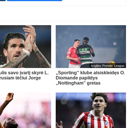
Anglijos Premier League
lis savo įvartį skyrė L.
„Sporting“ klube atsiskleidęs O.
rusiam tėčiui Jorge
Diomande papildys
„Nottingham“ gretas