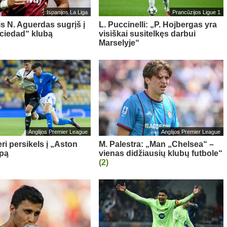
Ispanijos La Liga
Prancūzijos Ligue 1
is N. Aguerdas sugrįš į
L. Puccinelli: „P. Hojbergas yra
ciedad“ klubą
visiškai susitelkęs darbui
Marselyje“
Anglijos Premier League
Anglijos Premier League
ri persikels į „Aston
M. Palestra: „Man „Chelsea“ –
ipą
vienas didžiausių klubų futbole“
(2)