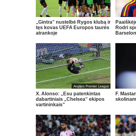
„Gintra“ nustelbė Rygos klubą ir
Paaiškėjo
tęs kovas UEFA Europos taurės
Rodri sp
atrankoje
Barselo
Anglijos Premier League
X. Alonso: „Esu patenkintas
F. Masta
dabartiniais „Chelsea“ ekipos
skolinam
vartininkais“