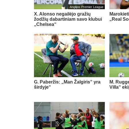
Anglijos Premier League
X. Alonso negailėjo gražių
Marokiet
žodžių dabartiniam savo klubui
„Real So
„Chelsea“
G. Paberžis: „Man Žalgiris“ yra
M. Rugge
širdyje“
Villa“ ek