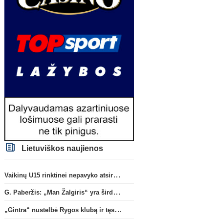
Lietuviškos naujienos
Vaikinų U15 rinktinei nepavyko atsirevanšuoti estams
G. Paberžis: „Man Žalgiris“ yra širdyje“
„Gintra“ nustelbė Rygos klubą ir tęs kovas UEFA Europos taurės atrankoje