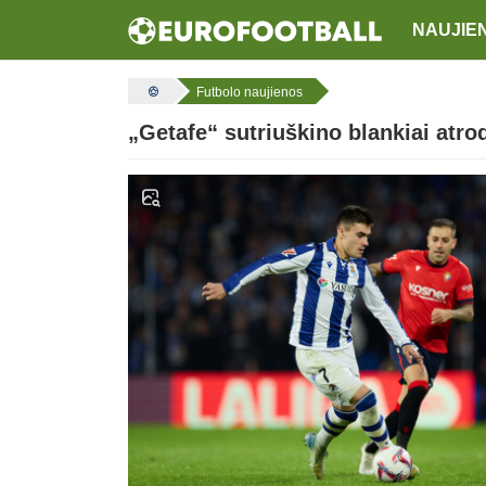
NAUJIE
Futbolo naujienos
„Getafe“ sutriuškino blankiai atro