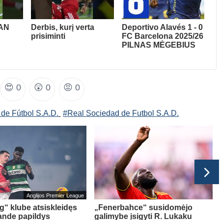
AN
Derbis, kurį verta
Deportivo Alavés 1 - 0
prisiminti
FC Barcelona 2025/26
PILNAS MĖGEBIUS
😍
0
😲
0
😡
0
 de Fútbol S.A.D.
#Real Sociedad de Futbol S.A.D.
Anglijos Premier League
g“ klube atsiskleidęs
„Fenerbahce“ susidomėjo
ande papildys
galimybe įsigyti R. Lukaku