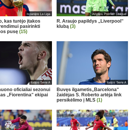
Ispanijos La Liga
Anglijos Premier League
, kas turėjo įtakos
R. Araujo papildys „Liverpool“
rendimui pasirinkti
klubą
(3)
nos pusę
(15)
Italijos Serie A
Italijos Serie A
nuono oficialiai sezonui
Buvęs ilgametis„Barcelona“
as „Fiorentina“ ekipai
žaidėjas S. Roberto artėja link
persikėlimo į MLS
(1)