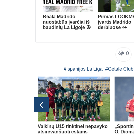
Reala Madrido
Pirmas LOOKM
nuostabūs įvarčiai iš
įvartis Madrido
baudinių La Ligoje 🎯
derbiuose 👀
😂
0
#Ispanijos La Liga
#Getafe Club
 L. Messi tėtis
Vaikinų U15 rinktinei nepavyko
„Sportin
atsirevanšuoti estams
O. Diom