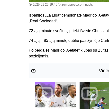
2025-01-26 19:48
© zumapress.com nuotr.
Ispanijos „La Liga“ čempionate Madrido „Getafe
„Real Sociedad“.
72-ąją minutę svečius į priekį išvedė Christian
74-ąją ir 85-ąją minutę dubliu pasižymėjo Car
Po pergalės Madrido „Getafe“ klubas su 23 tašk
pozicijomis.
Vide