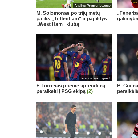
Anglijos Premier League
M. Solomonas po trijų metų
„Fenerb
paliks „Tottenham“ ir papildys
galimybe
„West Ham“ klubą
Prancūzijos Ligue 1
F. Torresas priėmė sprendimą
B. Guimar
persikelti į PSG ekipą
(2)
persikėl