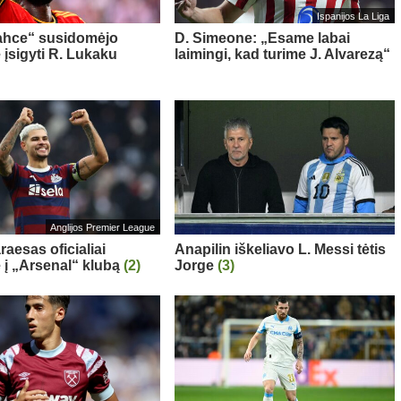
Ispanijos La Liga
ahce“ susidomėjo
D. Simeone: „Esame labai
 įsigyti R. Lukaku
laimingi, kad turime J. Alvarezą“
Anglijos Premier League
aesas oficialiai
Anapilin iškeliavo L. Messi tėtis
ė į „Arsenal“ klubą
(2)
Jorge
(3)