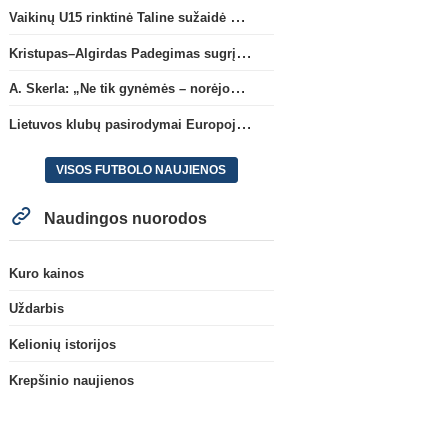
Vaikinų U15 rinktinė Taline sužaidė pirmąsias kontrolines rungtynes
Kristupas–Algirdas Padegimas sugrįžta į FC „Hegelmann” B sudėtį
A. Skerla: „Ne tik gynėmės – norėjome atakuoti“
Lietuvos klubų pasirodymai Europoje: patirti pralaimėjimai Kroatijos atstovams
VISOS FUTBOLO NAUJIENOS
Naudingos nuorodos
Kuro kainos
Uždarbis
Kelionių istorijos
Krepšinio naujienos