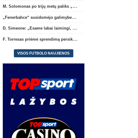
M. Solomonas po trijų metų paliks „Tottenham“ ir papildys „West Ham“ klubą
„Fenerbahce“ susidomėjo galimybe įsigyti R. Lukaku
D. Simeone: „Esame labai laimingi, kad turime J. Alvarezą“
F. Torresas priėmė sprendimą persikelti į PSG ekipą
VISOS FUTBOLO NAUJIENOS