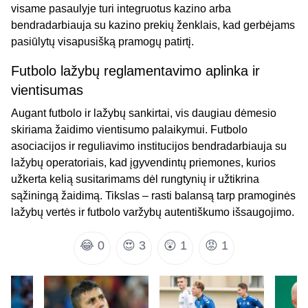
visame pasaulyje turi integruotus kazino arba
bendradarbiauja su kazino prekių ženklais, kad gerbėjams
pasiūlytų visapusišką pramogų patirtį.
Futbolo lažybų reglamentavimo aplinka ir
vientisumas
Augant futbolo ir lažybų sankirtai, vis daugiau dėmesio
skiriama žaidimo vientisumo palaikymui. Futbolo
asociacijos ir reguliavimo institucijos bendradarbiauja su
lažybų operatoriais, kad įgyvendintų priemones, kurios
užkerta kelią susitarimams dėl rungtynių ir užtikrina
sąžiningą žaidimą. Tikslas – rasti balansą tarp pramoginės
lažybų vertės ir futbolo varžybų autentiškumo išsaugojimo.
😂
0
😍
3
😲
1
😡
1