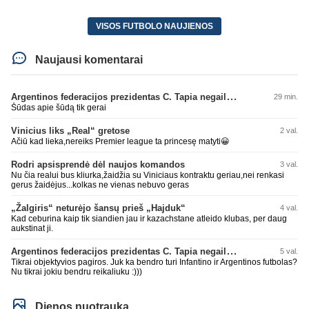
VISOS FUTBOLO NAUJIENOS
Naujausi komentarai
Argentinos federacijos prezidentas C. Tapia negailėjo pagyrų G. Infantino
29 min.
Šūdas apie šūdą tik gerai
Vinicius liks „Real“ gretose
2 val.
Ačiū kad lieka,nereiks Premier league ta princesę matyti😀
Rodri apsisprendė dėl naujos komandos
3 val.
Nu čia realui bus kliurka,žaidžia su Viniciaus kontraktu geriau,nei renkasi
gerus žaidėjus...kolkas ne vienas nebuvo geras
„Žalgiris“ neturėjo šansų prieš „Hajduk“
4 val.
Kad ceburina kaip tik siandien jau ir kazachstane atleido klubas, per daug
aukstinat ji.
Argentinos federacijos prezidentas C. Tapia negailėjo pagyrų G. Infantino
5 val.
Tikrai objektyvios pagiros. Juk ka bendro turi Infantino ir Argentinos futbolas?
Nu tikrai jokiu bendru reikaliuku :)))
Dienos nuotrauka