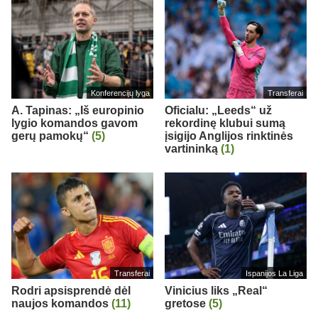
Konferencijų lyga
Transferai
A. Tapinas: „Iš europinio
Oficialu: „Leeds“ už
lygio komandos gavom
rekordinę klubui sumą
gerų pamokų“
(5)
įsigijo Anglijos rinktinės
vartininką
(1)
Transferai
Ispanijos La Liga
Rodri apsisprendė dėl
Vinicius liks „Real“
naujos komandos
(11)
gretose
(5)