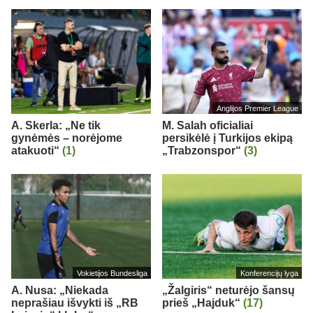
Anglijos Premier League
A. Skerla: „Ne tik
M. Salah oficialiai
gynėmės – norėjome
persikėlė į Turkijos ekipą
atakuoti“
(1)
„Trabzonspor“
(3)
Vokietijos Bundesliga
Konferencijų lyga
A. Nusa: „Niekada
„Žalgiris“ neturėjo šansų
neprašiau išvykti iš „RB
prieš „Hajduk“
(17)