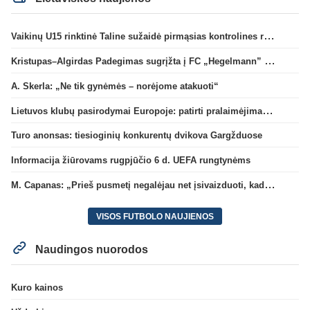
Vaikinų U15 rinktinė Taline sužaidė pirmąsias kontrolines rungtynes
Kristupas–Algirdas Padegimas sugrįžta į FC „Hegelmann” B sudėtį
A. Skerla: „Ne tik gynėmės – norėjome atakuoti“
Lietuvos klubų pasirodymai Europoje: patirti pralaimėjimai Kroatijos atstovams
Turo anonsas: tiesioginių konkurentų dvikova Gargžduose
Informacija žiūrovams rugpjūčio 6 d. UEFA rungtynėms
M. Capanas: „Prieš pusmetį negalėjau net įsivaizduoti, kad žaisime prieš „Hajduk“
VISOS FUTBOLO NAUJIENOS
Naudingos nuorodos
Kuro kainos