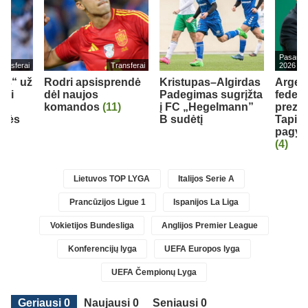
Pasaulio
ransferai
Transferai
2026
eds“ už
Rodri apsisprendė
Kristupas–Algirdas
Argen
bui
dėl naujos
Padegimas sugrįžta
federa
komandos
(11)
į FC „Hegelmann”
prezid
inės
B sudėtį
Tapia 
pagyrų
(4)
Lietuvos TOP LYGA
Italijos Serie A
Prancūzijos Ligue 1
Ispanijos La Liga
Vokietijos Bundesliga
Anglijos Premier League
Konferencijų lyga
UEFA Europos lyga
UEFA Čempionų Lyga
Geriausi 0
Naujausi 0
Seniausi 0