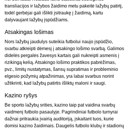
transliacijos ir lažybos žaidimo metu pakeitė lažybų patirtį,
todėl gerbėjai gali išlikti įsitraukę į žaidimą, kartu
dalyvaujant lažybų įspūdžiams.
Atsakingas lošimas
Nors lažybų jaudulys suteikia futbolui naujo įspūdžio,
svarbu atkreipti dėmesį į atsakingo lošimo svarbą. Galimos
didelės pergalės žavesys kartais gali nukreipti asmenis į
rizikingą kelią. Atsakingo lošimo praktikos pabrėžimas,
pvz., limitų nustatymas, šansų supratimas ir probleminio
elgesio požymių atpažinimas, yra labai svarbus norint
užtikrinti, kad lažybų patirtis išliktų maloni ir saugi.
Kazino ryšys
Be sporto lažybų srities, kazino taip pat vaidina svarbų
vaidmenį futbolo pasaulyje. Pagrindiniai futbolo turnyrai
dažnai pritraukia įvairią auditoriją, įskaitant tuos, kurie
domisi kazino žaidimais. Daugelis futbolo klubų ir stadionų