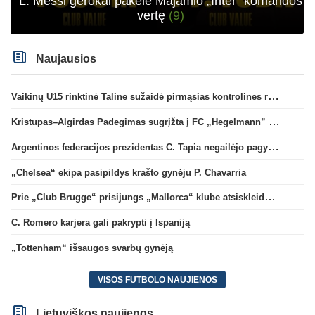
L. Messi gerokai pakėlė Majamio „Inter“ komandos
vertę
(9)
Naujausios
Vaikinų U15 rinktinė Taline sužaidė pirmąsias kontrolines rungtynes
Kristupas–Algirdas Padegimas sugrįžta į FC „Hegelmann” B sudėtį
Argentinos federacijos prezidentas C. Tapia negailėjo pagyrų G. Infantino
„Chelsea“ ekipa pasipildys krašto gynėju P. Chavarria
Prie „Club Brugge“ prisijungs „Mallorca“ klube atsiskleidęs J. Virgili
C. Romero karjera gali pakrypti į Ispaniją
„Tottenham“ išsaugos svarbų gynėją
VISOS FUTBOLO NAUJIENOS
Lietuviškos naujienos