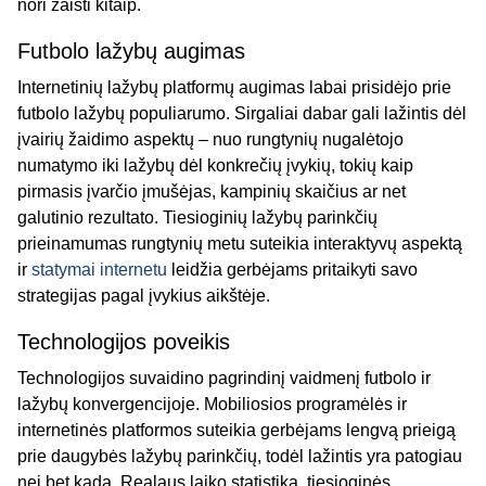
nori žaisti kitaip.
Futbolo lažybų augimas
Internetinių lažybų platformų augimas labai prisidėjo prie
futbolo lažybų populiarumo. Sirgaliai dabar gali lažintis dėl
įvairių žaidimo aspektų – nuo ​​rungtynių nugalėtojo
numatymo iki lažybų dėl konkrečių įvykių, tokių kaip
pirmasis įvarčio įmušėjas, kampinių skaičius ar net
galutinio rezultato. Tiesioginių lažybų parinkčių
prieinamumas rungtynių metu suteikia interaktyvų aspektą
ir
statymai internetu
leidžia gerbėjams pritaikyti savo
strategijas pagal įvykius aikštėje.
Technologijos poveikis
Technologijos suvaidino pagrindinį vaidmenį futbolo ir
lažybų konvergencijoje. Mobiliosios programėlės ir
internetinės platformos suteikia gerbėjams lengvą prieigą
prie daugybės lažybų parinkčių, todėl lažintis yra patogiau
nei bet kada. Realaus laiko statistika, tiesioginės