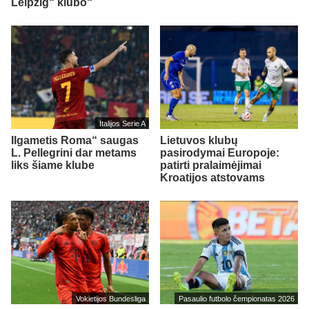
Leipzig“ klubo“
Italijos Serie A
Ilgametis Roma“ saugas
Lietuvos klubų
L. Pellegrini dar metams
pasirodymai Europoje:
liks šiame klube
patirti pralaimėjimai
Kroatijos atstovams
Vokietijos Bundesliga
Pasaulio futbolo čempionatas 2026