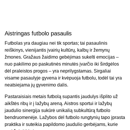
Aistringas futbolo pasaulis
Futbolas yra daugiau nei tik sportas; tai pasaulinis
reiškinys, vienijantis įvairių kultūrų, kalbų ir žemynų
žmones. Gražaus žaidimo gebėjimas sukelti emocijas –
nuo ​​pakilimo po paskutinės minutės įvarčio iki širdgėlos
dėl praleistos progos – yra neprilygstamas. Sirgaliai
visame pasaulyje gyvena ir kvėpuoja futbolu, todėl tai yra
neatsiejama jų gyvenimo dalis.
Pastaraisiais metais futbolą supantis jaudulys išplito už
aikštės ribų ir į lažybų areną. Aistros sportui ir lažybų
jaudulio sinergija sukūrė unikalią subkultūrą futbolo
bendruomenėje. Lažybos dėl futbolo rungtynių tapo įprasta
praktika ir suteikia papildomo jaudulio gerbėjams, kurie