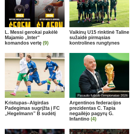
L. Messi gerokai pakėlė
Vaikinų U15 rinktinė Taline
Majamio „Inter“
sužaidė pirmąsias
komandos vertę
(9)
kontrolines rungtynes
Pasaulio futbolo čempionatas 2026
Kristupas–Algirdas
Argentinos federacijos
Padegimas sugrįžta į FC
prezidentas C. Tapia
„Hegelmann” B sudėtį
negailėjo pagyrų G.
Infantino
(4)