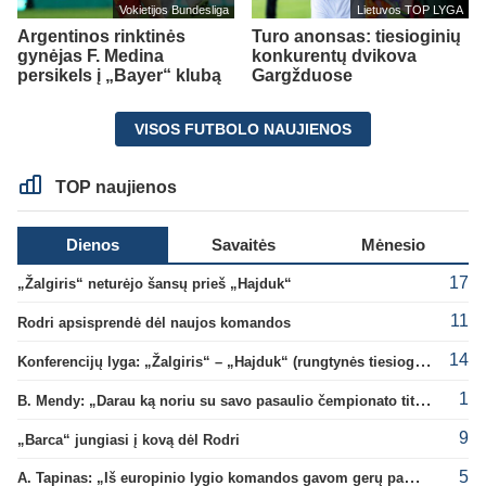
Vokietijos Bundesliga
Lietuvos TOP LYGA
Argentinos rinktinės
Turo anonsas: tiesioginių
gynėjas F. Medina
konkurentų dvikova
persikels į „Bayer“ klubą
Gargžduose
VISOS FUTBOLO NAUJIENOS
TOP naujienos
Dienos
Savaitės
Mėnesio
17
„Žalgiris“ neturėjo šansų prieš „Hajduk“
11
Rodri apsisprendė dėl naujos komandos
14
Konferencijų lyga: „Žalgiris“ – „Hajduk“ (rungtynės tiesiogiai)
1
B. Mendy: „Darau ką noriu su savo pasaulio čempionato titulu“
9
„Barca“ jungiasi į kovą dėl Rodri
5
A. Tapinas: „Iš europinio lygio komandos gavom gerų pamokų“