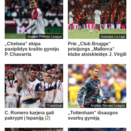
Anglijos Premier League
Ispanijos La Liga
„Chelsea“ ekipa
Prie „Club Brugge“
pasipildys krašto gynėju
prisijungs „Mallorca“
P. Chavarria
klube atsiskleidęs J. Virgili
Transferai
Anglijos Premier League
C. Romero karjera gali
„Tottenham“ išsaugos
pakrypti į Ispaniją
(2)
svarbų gynėją