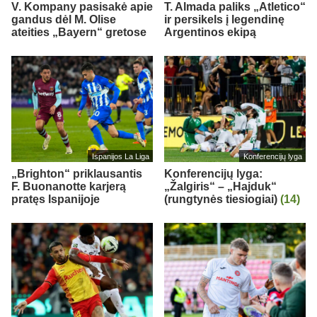
V. Kompany pasisakė apie
T. Almada paliks „Atletico“
gandus dėl M. Olise
ir persikels į legendinę
ateities „Bayern“ gretose
Argentinos ekipą
Ispanijos La Liga
Konferencijų lyga
„Brighton“ priklausantis
Konferencijų lyga:
F. Buonanotte karjerą
„Žalgiris“ – „Hajduk“
pratęs Ispanijoje
(rungtynės tiesiogiai)
(14)