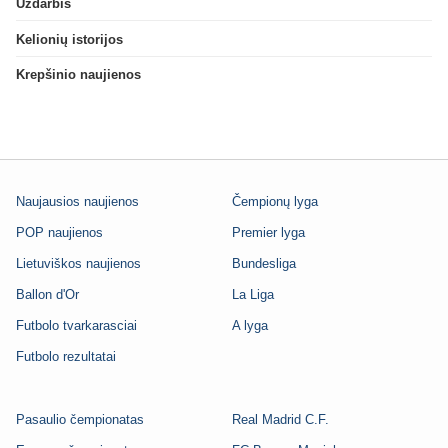
Uždarbis
Kelionių istorijos
Krepšinio naujienos
Naujausios naujienos
Čempionų lyga
POP naujienos
Premier lyga
Lietuviškos naujienos
Bundesliga
Ballon d'Or
La Liga
Futbolo tvarkarasciai
A lyga
Futbolo rezultatai
Pasaulio čempionatas
Real Madrid C.F.