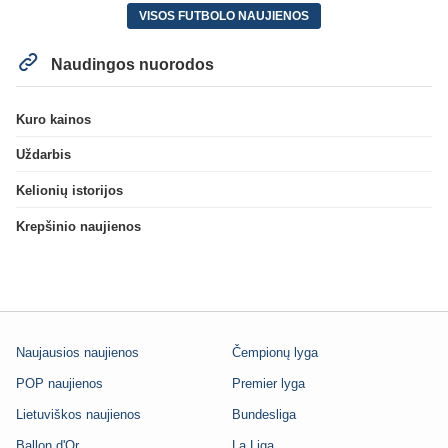
VISOS FUTBOLO NAUJIENOS
Naudingos nuorodos
Kuro kainos
Uždarbis
Kelionių istorijos
Krepšinio naujienos
Naujausios naujienos
Čempionų lyga
POP naujienos
Premier lyga
Lietuviškos naujienos
Bundesliga
Ballon d'Or
La Liga