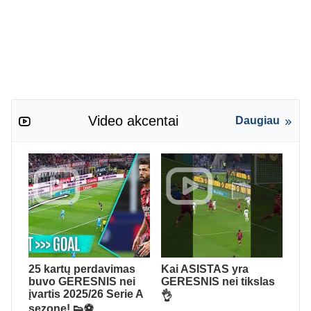
Video akcentai
Daugiau
25 kartų perdavimas
Kai ASISTAS yra
buvo GERESNIS nei
GERESNIS nei tikslas
įvartis 2025/26 Serie A
👌
sezone! 👟⚽