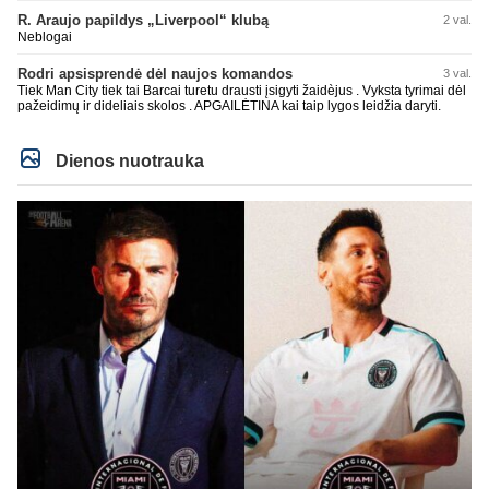
R. Araujo papildys „Liverpool“ klubą
2 val.
Neblogai
Rodri apsisprendė dėl naujos komandos
3 val.
Tiek Man City tiek tai Barcai turetu drausti įsigyti žaidèjus . Vyksta tyrimai dėl
pažeidimų ir dideliais skolos . APGAILĖTINA kai taip lygos leidžia daryti.
Dienos nuotrauka