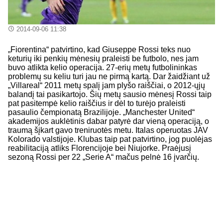
2014-09-06 11:38
„Fiorentina“ patvirtino, kad Giuseppe Rossi teks nuo
keturių iki penkių mėnesių praleisti be futbolo, nes jam
buvo atlikta kelio operacija. 27-erių metų futbolininkas
problemų su keliu turi jau ne pirmą kartą. Dar žaidžiant už
„Villareal“ 2011 metų spalį jam plyšo raiščiai, o 2012-ųjų
balandį tai pasikartojo. Šių metų sausio mėnesį Rossi taip
pat pasitempė kelio raiščius ir dėl to turėjo praleisti
pasaulio čempionatą Brazilijoje. „Manchester United“
akademijos auklėtinis dabar patyrė dar vieną operaciją, o
traumą šįkart gavo treniruotės metu. Italas operuotas JAV
Kolorado valstijoje. Klubas taip pat patvirtino, jog puolėjas
reabilitaciją atliks Florencijoje bei Niujorke. Praėjusį
sezoną Rossi per 22 „Serie A“ mačus pelnė 16 įvarčių.