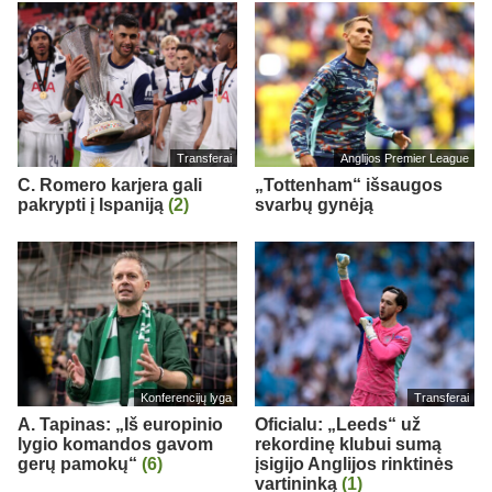
Transferai
Anglijos Premier League
C. Romero karjera gali
„Tottenham“ išsaugos
pakrypti į Ispaniją
(2)
svarbų gynėją
Konferencijų lyga
Transferai
A. Tapinas: „Iš europinio
Oficialu: „Leeds“ už
lygio komandos gavom
rekordinę klubui sumą
gerų pamokų“
(6)
įsigijo Anglijos rinktinės
vartininką
(1)