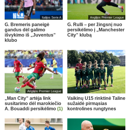
Italijos Serie A
Anglijos Premier League
G. Bremeris paneigė
G. Rulli – per žingsnį nuo
gandus dėl galimo
persikėlimo į „Manchester
išvykimo iš „Juventus“
City“ klubą
klubo
Anglijos Premier League
„Man City“ artėja link
Vaikinų U15 rinktinė Taline
susitarimo dėl marokiečio
sužaidė pirmąsias
A. Bouaddi persikėlimo
(1)
kontrolines rungtynes