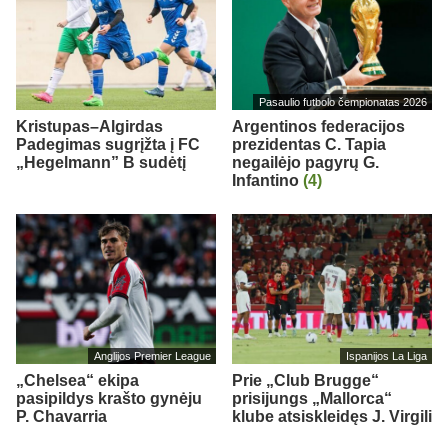
Pasaulio futbolo čempionatas 2026
Kristupas–Algirdas
Argentinos federacijos
Padegimas sugrįžta į FC
prezidentas C. Tapia
„Hegelmann” B sudėtį
negailėjo pagyrų G.
Infantino
(4)
Anglijos Premier League
Ispanijos La Liga
„Chelsea“ ekipa
Prie „Club Brugge“
pasipildys krašto gynėju
prisijungs „Mallorca“
P. Chavarria
klube atsiskleidęs J. Virgili