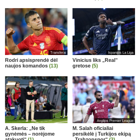
Transferai
Ispanijos La Liga
Rodri apsisprendė dėl
Vinicius liks „Real“
naujos komandos
(13)
gretose
(5)
Anglijos Premier League
A. Skerla: „Ne tik
M. Salah oficialiai
gynėmės – norėjome
persikėlė į Turkijos ekipą
atakuoti“
(1)
„Trabzonspor“
(3)