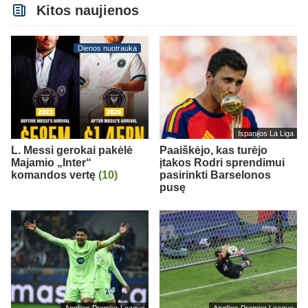
Kitos naujienos
Dienos nuotrauka
Ispanijos La Liga
L. Messi gerokai pakėlė
Paaiškėjo, kas turėjo
Majamio „Inter“
įtakos Rodri sprendimui
komandos vertę
(10)
pasirinkti Barselonos
pusę
Anglijos Premier League
Anglijos Premier League