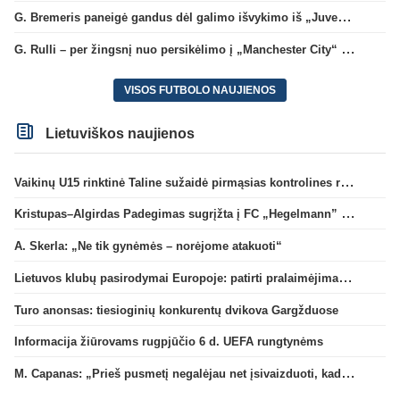
G. Bremeris paneigė gandus dėl galimo išvykimo iš „Juventus“ klubo
G. Rulli – per žingsnį nuo persikėlimo į „Manchester City“ klubą
VISOS FUTBOLO NAUJIENOS
Lietuviškos naujienos
Vaikinų U15 rinktinė Taline sužaidė pirmąsias kontrolines rungtynes
Kristupas–Algirdas Padegimas sugrįžta į FC „Hegelmann” B sudėtį
A. Skerla: „Ne tik gynėmės – norėjome atakuoti“
Lietuvos klubų pasirodymai Europoje: patirti pralaimėjimai Kroatijos atstovams
Turo anonsas: tiesioginių konkurentų dvikova Gargžduose
Informacija žiūrovams rugpjūčio 6 d. UEFA rungtynėms
M. Capanas: „Prieš pusmetį negalėjau net įsivaizduoti, kad žaisime prieš „Hajduk“