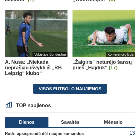
Vokietijos Bundesliga
Konferencijų lyga
A. Nusa: „Niekada
„Žalgiris“ neturėjo šansų
neprašiau išvykti iš „RB
prieš „Hajduk“
(17)
Leipzig“ klubo“
VISOS FUTBOLO NAUJIENOS
TOP naujienos
Dienos
Savaitės
Mėnesio
13
Rodri apsisprendė dėl naujos komandos