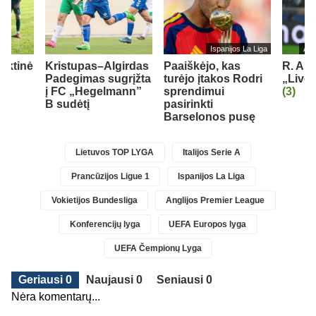
Ispanijos La Liga
Ang
inktinė
Kristupas–Algirdas
Paaiškėjo, kas
R. Ara
ė
Padegimas sugrįžta
turėjo įtakos Rodri
„Liver
į FC „Hegelmann”
sprendimui
(3)
B sudėtį
pasirinkti
Barselonos pusę
Lietuvos TOP LYGA
Italijos Serie A
Prancūzijos Ligue 1
Ispanijos La Liga
Vokietijos Bundesliga
Anglijos Premier League
Konferencijų lyga
UEFA Europos lyga
UEFA Čempionų Lyga
Geriausi 0
Naujausi 0
Seniausi 0
Nėra komentarų...