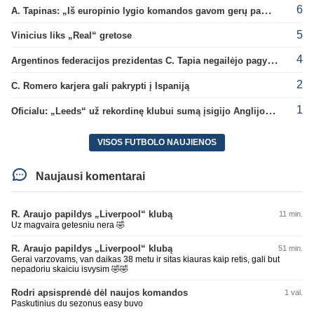
6
A. Tapinas: „Iš europinio lygio komandos gavom gerų pamokų“
5
Vinicius liks „Real“ gretose
4
Argentinos federacijos prezidentas C. Tapia negailėjo pagyrų G. Infantino
2
C. Romero karjera gali pakrypti į Ispaniją
1
Oficialu: „Leeds“ už rekordinę klubui sumą įsigijo Anglijos rinktinės vartininką
VISOS FUTBOLO NAUJIENOS
Naujausi komentarai
R. Araujo papildys „Liverpool“ klubą
11 min.
Uz magvaira getesniu nera 🤣
R. Araujo papildys „Liverpool“ klubą
51 min.
Gerai varzovams, van daikas 38 metu ir sitas kiauras kaip retis, gali but
nepadoriu skaiciu isvysim 🤣🤣
Rodri apsisprendė dėl naujos komandos
1 val.
Paskutinius du sezonus easy buvo