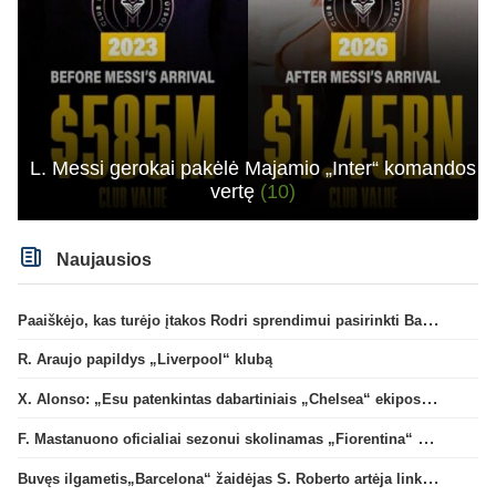
L. Messi gerokai pakėlė Majamio „Inter“ komandos
vertę
(10)
Naujausios
Paaiškėjo, kas turėjo įtakos Rodri sprendimui pasirinkti Barselonos pusę
R. Araujo papildys „Liverpool“ klubą
X. Alonso: „Esu patenkintas dabartiniais „Chelsea“ ekipos vartininkais“
F. Mastanuono oficialiai sezonui skolinamas „Fiorentina“ ekipai
Buvęs ilgametis„Barcelona“ žaidėjas S. Roberto artėja link persikėlimo į MLS