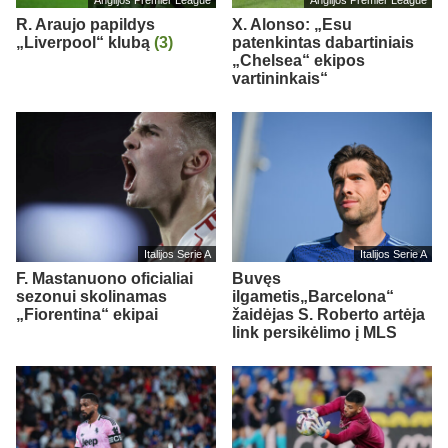
R. Araujo papildys
X. Alonso: „Esu
„Liverpool“ klubą
(3)
patenkintas dabartiniais
„Chelsea“ ekipos
vartininkais“
Italijos Serie A
Italijos Serie A
F. Mastanuono oficialiai
Buvęs
sezonui skolinamas
ilgametis„Barcelona“
„Fiorentina“ ekipai
žaidėjas S. Roberto artėja
link persikėlimo į MLS