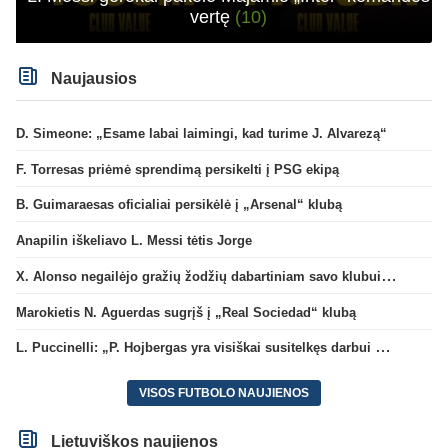
vertę
(10)
Naujausios
D. Simeone: „Esame labai laimingi, kad turime J. Alvarezą“
F. Torresas priėmė sprendimą persikelti į PSG ekipą
B. Guimaraesas oficialiai persikėlė į „Arsenal“ klubą
Anapilin iškeliavo L. Messi tėtis Jorge
X. Alonso negailėjo gražių žodžių dabartiniam savo klubui „Chelsea“
Marokietis N. Aguerdas sugrįš į „Real Sociedad“ klubą
L. Puccinelli: „P. Hojbergas yra visiškai susitelkęs darbui Marselyje“
VISOS FUTBOLO NAUJIENOS
Lietuviškos naujienos