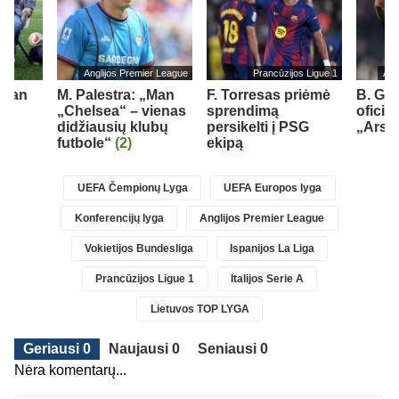
Anglijos Premier League
Prancūzijos Ligue 1
Ang
„Man
M. Palestra: „Man
F. Torresas priėmė
B. Gu
„Chelsea“ – vienas
sprendimą
oficial
didžiausių klubų
persikelti į PSG
„Arse
futbole“
(2)
ekipą
UEFA Čempionų Lyga
UEFA Europos lyga
Konferencijų lyga
Anglijos Premier League
Vokietijos Bundesliga
Ispanijos La Liga
Prancūzijos Ligue 1
Italijos Serie A
Lietuvos TOP LYGA
Geriausi 0
Naujausi 0
Seniausi 0
Nėra komentarų...