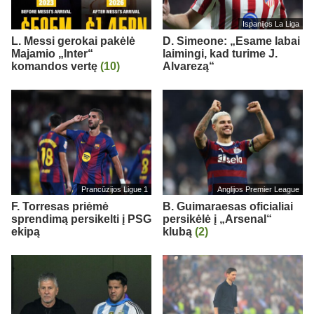
Ispanijos La Liga
L. Messi gerokai pakėlė
D. Simeone: „Esame labai
Majamio „Inter“
laimingi, kad turime J.
komandos vertę
(10)
Alvarezą“
Prancūzijos Ligue 1
Anglijos Premier League
F. Torresas priėmė
B. Guimaraesas oficialiai
sprendimą persikelti į PSG
persikėlė į „Arsenal“
ekipą
klubą
(2)