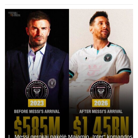
L. Messi gerokai pakėlė Majamio „Inter“ komandos