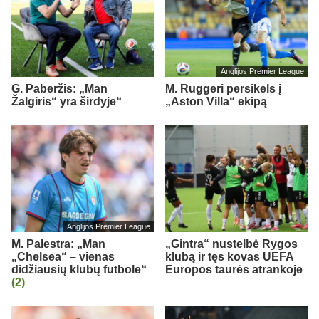
Anglijos Premier League
G. Paberžis: „Man
M. Ruggeri persikels į
Žalgiris“ yra širdyje“
„Aston Villa“ ekipą
Anglijos Premier League
M. Palestra: „Man
„Gintra“ nustelbė Rygos
„Chelsea“ – vienas
klubą ir tęs kovas UEFA
didžiausių klubų futbole“
Europos taurės atrankoje
(2)