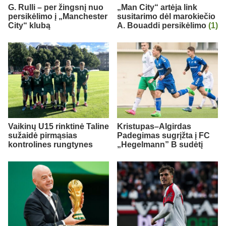
G. Rulli – per žingsnį nuo
„Man City“ artėja link
persikėlimo į „Manchester
susitarimo dėl marokiečio
City“ klubą
A. Bouaddi persikėlimo
(1)
Vaikinų U15 rinktinė Taline
Kristupas–Algirdas
sužaidė pirmąsias
Padegimas sugrįžta į FC
kontrolines rungtynes
„Hegelmann” B sudėtį