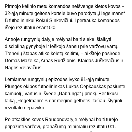
Pirmojo kėlinio metu komandos neišvengė kietos kovos –
32-ąją minutę geltona kortelė buvo parodyta „Hegelmann“
B futbolininkui Rokui Sinkevičiui. Į pertrauką komandos
išėjo rezultatui esant 0:0.
Antroje rungtynių dalyje mėlynai balti siekė išlaikyti
discipliną gynyboje ir ieškojo šansų prie varžovų vartų.
Trenerių štabas atliko keletą keitimų – aikštėje pasirodė
Domas Mažeika, Arnas Rudžionis, Klaidas Juškevičius ir
Naglis Vėlavičius.
Lemiamas rungtynių epizodas įvyko 81-ąją minutę.
Plungės ekipos futbolininkas Lukas Čepkauskas pasiuntė
kamuolį į vartus ir išvedė „Babrungą“ į priekį. Per likusį
laiką „Hegelmann“ B dar mėgino gelbėtis, tačiau išlyginti
rezultato nepavyko.
Po atkaklios kovos Raudondvaryje mėlynai balti turėjo
pripažinti varžovų pranašumą minimaliu rezultatu 0:1.