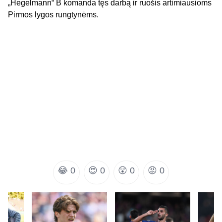
„Hegelmann“ B komanda tęs darbą ir ruošis artimiausioms
Pirmos lygos rungtynėms.
😂
0
😍
0
😲
0
😡
0