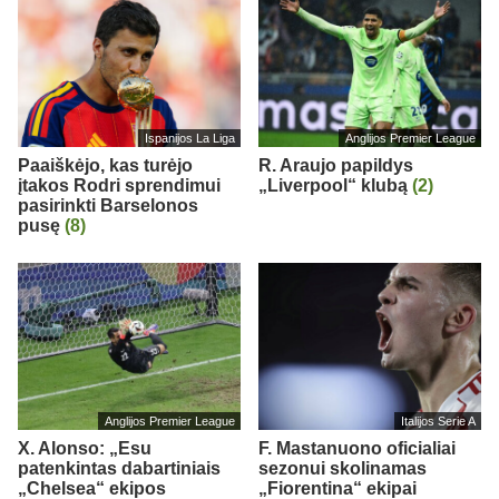
Ispanijos La Liga
Anglijos Premier League
Paaiškėjo, kas turėjo
R. Araujo papildys
įtakos Rodri sprendimui
„Liverpool“ klubą
(2)
pasirinkti Barselonos
pusę
(8)
Anglijos Premier League
Italijos Serie A
X. Alonso: „Esu
F. Mastanuono oficialiai
patenkintas dabartiniais
sezonui skolinamas
„Chelsea“ ekipos
„Fiorentina“ ekipai