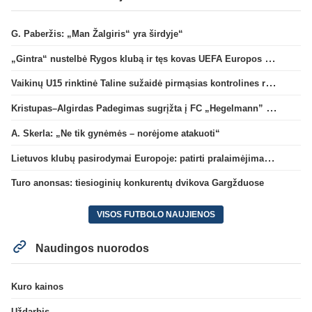
G. Paberžis: „Man Žalgiris“ yra širdyje“
„Gintra“ nustelbė Rygos klubą ir tęs kovas UEFA Europos taurės atrankoje
Vaikinų U15 rinktinė Taline sužaidė pirmąsias kontrolines rungtynes
Kristupas–Algirdas Padegimas sugrįžta į FC „Hegelmann” B sudėtį
A. Skerla: „Ne tik gynėmės – norėjome atakuoti“
Lietuvos klubų pasirodymai Europoje: patirti pralaimėjimai Kroatijos atstovams
Turo anonsas: tiesioginių konkurentų dvikova Gargžduose
VISOS FUTBOLO NAUJIENOS
Naudingos nuorodos
Kuro kainos
Uždarbis