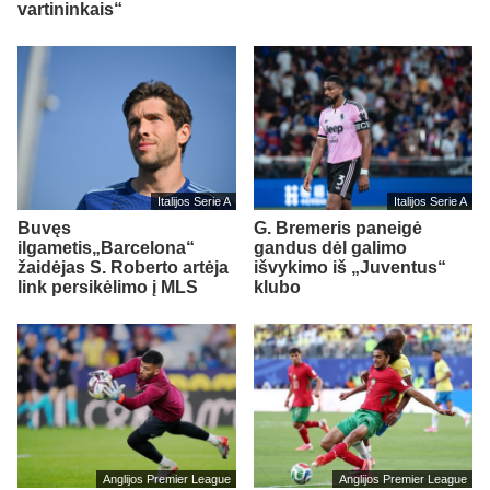
vartininkais“
Italijos Serie A
Italijos Serie A
Buvęs
G. Bremeris paneigė
ilgametis„Barcelona“
gandus dėl galimo
žaidėjas S. Roberto artėja
išvykimo iš „Juventus“
link persikėlimo į MLS
klubo
Anglijos Premier League
Anglijos Premier League