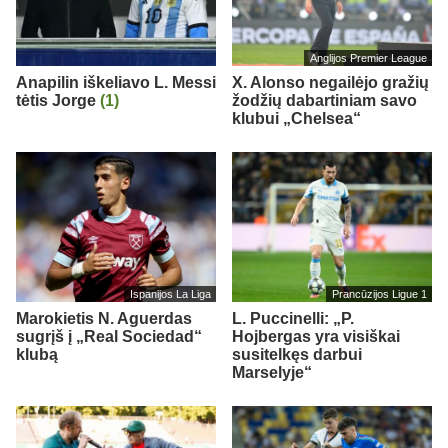
Anglijos Premier League
Anapilin iškeliavo L. Messi
X. Alonso negailėjo gražių
tėtis Jorge
(1)
žodžių dabartiniam savo
klubui „Chelsea“
Ispanijos La Liga
Prancūzijos Ligue 1
Marokietis N. Aguerdas
L. Puccinelli: „P.
sugrįš į „Real Sociedad“
Hojbergas yra visiškai
klubą
susitelkęs darbui
Marselyje“