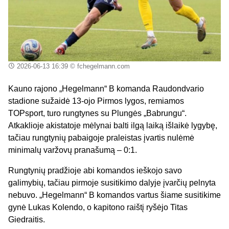
2026-06-13 16:39
© fchegelmann.com
Kauno rajono „Hegelmann“ B komanda Raudondvario
stadione sužaidė 13-ojo Pirmos lygos, remiamos
TOPsport, turo rungtynes su Plungės „Babrungu“.
Atkaklioje akistatoje mėlynai balti ilgą laiką išlaikė lygybę,
tačiau rungtynių pabaigoje praleistas įvartis nulėmė
minimalų varžovų pranašumą – 0:1.
Rungtynių pradžioje abi komandos ieškojo savo
galimybių, tačiau pirmoje susitikimo dalyje įvarčių pelnyta
nebuvo. „Hegelmann“ B komandos vartus šiame susitikime
gynė Lukas Kolendo, o kapitono raištį ryšėjo Titas
Giedraitis.