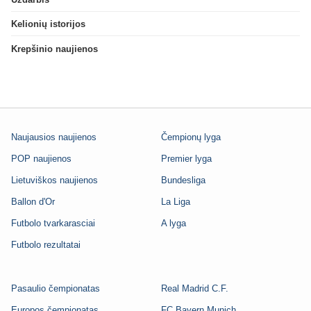
Kelionių istorijos
Krepšinio naujienos
Naujausios naujienos
Čempionų lyga
POP naujienos
Premier lyga
Lietuviškos naujienos
Bundesliga
Ballon d'Or
La Liga
Futbolo tvarkarasciai
A lyga
Futbolo rezultatai
Pasaulio čempionatas
Real Madrid C.F.
Europos čempionatas
FC Bayern Munich