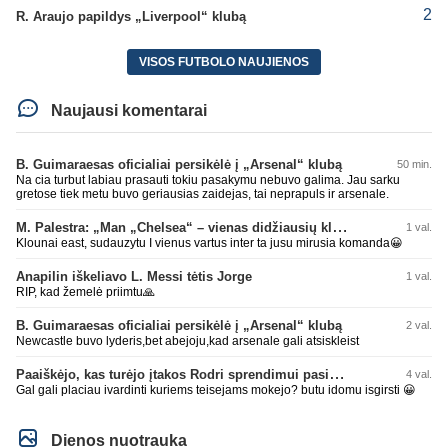
2
R. Araujo papildys „Liverpool“ klubą
VISOS FUTBOLO NAUJIENOS
Naujausi komentarai
B. Guimaraesas oficialiai persikėlė į „Arsenal“ klubą
50 min.
Na cia turbut labiau prasauti tokiu pasakymu nebuvo galima. Jau sarku
gretose tiek metu buvo geriausias zaidejas, tai neprapuls ir arsenale.
M. Palestra: „Man „Chelsea“ – vienas didžiausių klubų futbole“
1 val.
Klounai east, sudauzytu I vienus vartus inter ta jusu mirusia komanda😀
Anapilin iškeliavo L. Messi tėtis Jorge
1 val.
RIP, kad žemelė priimtu🙏
B. Guimaraesas oficialiai persikėlė į „Arsenal“ klubą
2 val.
Newcastle buvo lyderis,bet abejoju,kad arsenale gali atsiskleist
Paaiškėjo, kas turėjo įtakos Rodri sprendimui pasirinkti Barselonos pusę
4 val.
Gal gali placiau ivardinti kuriems teisejams mokejo? butu idomu isgirsti 😀
Dienos nuotrauka