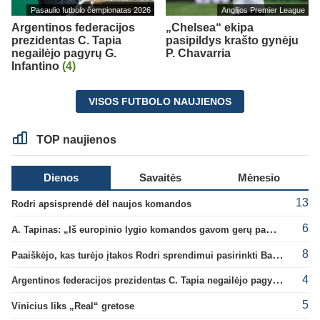
Pasaulio futbolo čempionatas 2026
Anglijos Premier League
Argentinos federacijos
„Chelsea“ ekipa
prezidentas C. Tapia
pasipildys krašto gynėju
negailėjo pagyrų G.
P. Chavarria
Infantino
(4)
VISOS FUTBOLO NAUJIENOS
TOP naujienos
Dienos
Savaitės
Mėnesio
13
Rodri apsisprendė dėl naujos komandos
6
A. Tapinas: „Iš europinio lygio komandos gavom gerų pamokų“
8
Paaiškėjo, kas turėjo įtakos Rodri sprendimui pasirinkti Barselonos pusę
4
Argentinos federacijos prezidentas C. Tapia negailėjo pagyrų G. Infantino
5
Vinicius liks „Real“ gretose