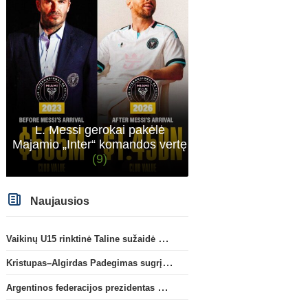
L. Messi gerokai pakėlė
Majamio „Inter“ komandos vertę
(9)
Naujausios
Vaikinų U15 rinktinė Taline sužaidė pirmąsias kontrolines rungtynes
Kristupas–Algirdas Padegimas sugrįžta į FC „Hegelmann” B sudėtį
Argentinos federacijos prezidentas C. Tapia negailėjo pagyrų G. Infantino