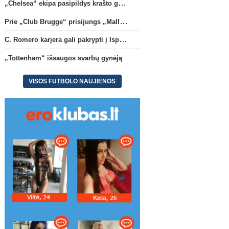
„Chelsea“ ekipa pasipildys krašto gynėju P. Chavarria
Ispanijos La Liga
Anglijos Premi
Prie „Club Brugge“ prisijungs „Mallorca“ klube atsiskleidęs J. Virgili
Prie „Club Brugge“ prisijungs
„Tottenham“ išsaugos s
C. Romero karjera gali pakrypti į Ispaniją
„Mallorca“ klube atsiskleidęs J.
gynėją
Virgili
„Tottenham“ išsaugos svarbų gynėją
VISOS FUTBOLO NAUJIENOS