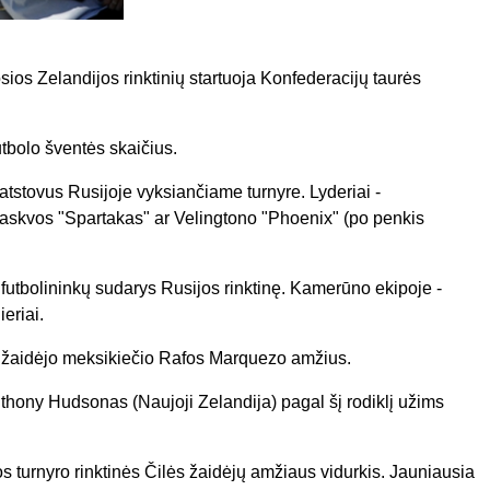
ios Zelandijos rinktinių startuoja Konfederacijų taurės
tbolo šventės skaičius.
 atstovus Rusijoje vyksiančiame turnyre. Lyderiai -
askvos "Spartakas" ar Velingtono "Phoenix" (po penkis
ų futbolininkų sudarys Rusijos rinktinę. Kamerūno ekipoje -
eriai.
ro žaidėjo meksikiečio Rafos Marquezo amžius.
nthony Hudsonas (Naujoji Zelandija) pagal šį rodiklį užims
os turnyro rinktinės Čilės žaidėjų amžiaus vidurkis. Jauniausia