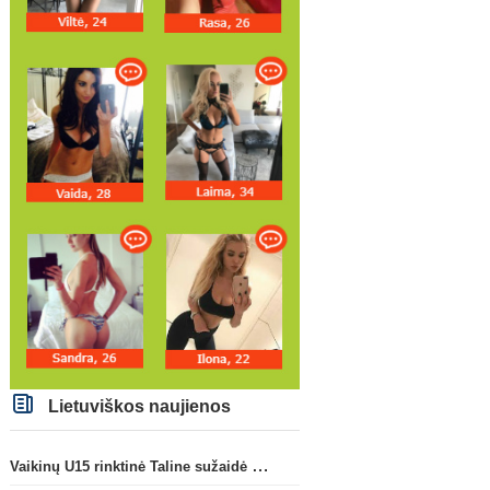
Lietuviškos naujienos
Vaikinų U15 rinktinė Taline sužaidė pirmąsias kontrolines rungtynes