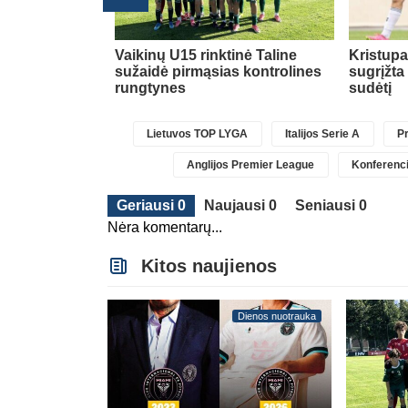
Transferai
 už rekordinę
Vaikinų U15 rinktinė Taline
Kristup
jo Anglijos
sužaidė pirmąsias kontrolines
sugrįžta
nką
(1)
rungtynes
sudėtį
Lietuvos TOP LYGA
Italijos Serie A
Pr
Anglijos Premier League
Konferenci
Geriausi 0
Naujausi 0
Seniausi 0
Nėra komentarų...
Kitos naujienos
Dienos nuotrauka