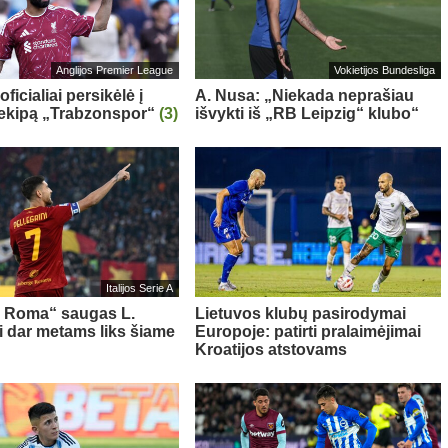
Anglijos Premier League
Vokietijos Bundesliga
oficialiai persikėlė į
A. Nusa: „Niekada neprašiau
 ekipą „Trabzonspor“
(3)
išvykti iš „RB Leipzig“ klubo“
Italijos Serie A
s Roma“ saugas L.
Lietuvos klubų pasirodymai
ni dar metams liks šiame
Europoje: patirti pralaimėjimai
Kroatijos atstovams