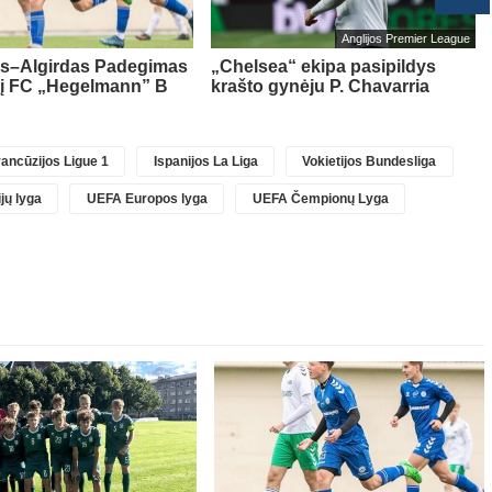
Anglijos Premier League
as–Algirdas Padegimas
„Chelsea“ ekipa pasipildys
 į FC „Hegelmann” B
krašto gynėju P. Chavarria
ancūzijos Ligue 1
Ispanijos La Liga
Vokietijos Bundesliga
jų lyga
UEFA Europos lyga
UEFA Čempionų Lyga