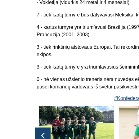
- Vokietija (vidurkis 24 metai ir 4 mėnesiai).
7 - tiek kartų turnyre bus dalyvavusi Meksika, ku
4 - kartus turnyre yra triumfavusi Brazilija (199
Prancūzija (2001, 2003).
3 - tiek rinktinių atstovaus Europai. Tai rekordi
ekipos.
3 - tiek kartų turnyre yra triumfavusius šeimini
0 - nė vienas užsienio treneris nėra nuvedęs ek
pusei komandų vadovaus iš svetur pasikviesti sp
#Konfedera