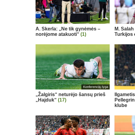
A. Skerla: „Ne tik gynėmės –
M. Salah 
norėjome atakuoti“
(1)
Turkijos
Konferencijų lyga
„Žalgiris“ neturėjo šansų prieš
Ilgameti
„Hajduk“
(17)
Pellegri
klube