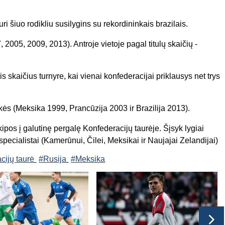
ri šiuo rodikliu susilygins su rekordininkais brazilais.
7, 2005, 2009, 2013). Antroje vietoje pagal titulų skaičių -
nis skaičius turnyre, kai vienai konfederacijai priklausys net trys
nkės (Meksika 1999, Prancūzija 2003 ir Brazilija 2013).
ipos į galutinę pergalę Konfederacijų taurėje. Šįsyk lygiai
ecialistai (Kamerūnui, Čilei, Meksikai ir Naujajai Zelandijai)
cijų taurė
#Rusija
#Meksika