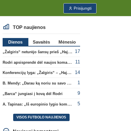
Prisijungti
TOP naujienos
Dienos
Savaitės
Mėnesio
17
„Žalgiris“ neturėjo šansų prieš „Hajduk“
11
Rodri apsisprendė dėl naujos komandos
14
Konferencijų lyga: „Žalgiris“ – „Hajduk“ (rungtynės tiesiogiai)
1
B. Mendy: „Darau ką noriu su savo pasaulio čempionato titulu“
9
„Barca“ jungiasi į kovą dėl Rodri
5
A. Tapinas: „Iš europinio lygio komandos gavom gerų pamokų“
VISOS FUTBOLO NAUJIENOS