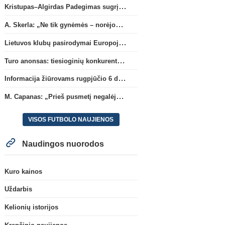
Kristupas–Algirdas Padegimas sugrįžta į FC „Hegelmann” B sudėtį
A. Skerla: „Ne tik gynėmės – norėjome atakuoti“
Lietuvos klubų pasirodymai Europoje: patirti pralaimėjimai Kroatijos atstovams
Turo anonsas: tiesioginių konkurentų dvikova Gargžduose
Informacija žiūrovams rugpjūčio 6 d. UEFA rungtynėms
M. Capanas: „Prieš pusmetį negalėjau net įsivaizduoti, kad žaisime prieš „Hajduk“
VISOS FUTBOLO NAUJIENOS
Naudingos nuorodos
Kuro kainos
Uždarbis
Kelionių istorijos