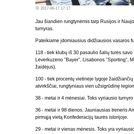
2017-06-17 17:17
Jau šiandien rungtynėmis tarp Rusijos ir Naujos
turnyras.
Pateikiame įdomiausius didžiausios vasaros fu
118 - tiek klubų iš 30 pasaulio šalių turės savo
Lėverkuzeno "Bayer", Lisabonos "Sporting", M
žaidėjus).
100 - tiek procentų vietinėje lygoje žaidžianči
atvirkščiai, rungtyniaus vien užsigrūdinę legioni
38 - metai ir 4 mėnesiai. Toks vyriausio turny
36 - metai ir 98 dienos. Jauniausias treneris A
pirmąją vietą Konfederacijų taurės istorijoje.
29 - metai ir vienas mėnesis. Toks yra vyriausi