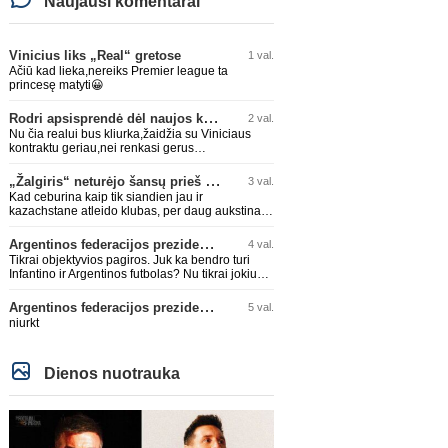
Naujausi komentarai
Vinicius liks „Real“ gretose
1 val.
Ačiū kad lieka,nereiks Premier league ta
princesę matyti😀
Rodri apsisprendė dėl naujos komandos
2 val.
Nu čia realui bus kliurka,žaidžia su Viniciaus
kontraktu geriau,nei renkasi gerus
žaidėjus...kolkas ne vienas nebuvo geras
„Žalgiris“ neturėjo šansų prieš „Hajduk“
3 val.
Kad ceburina kaip tik siandien jau ir
kazachstane atleido klubas, per daug aukstinat
ji.
Argentinos federacijos prezidentas C. Tapia negailėjo pagyrų G. Infantino
4 val.
Tikrai objektyvios pagiros. Juk ka bendro turi
Infantino ir Argentinos futbolas? Nu tikrai jokiu
bendru reikaliuku :)))
Argentinos federacijos prezidentas C. Tapia negailėjo pagyrų G. Infantino
5 val.
niurkt
Dienos nuotrauka