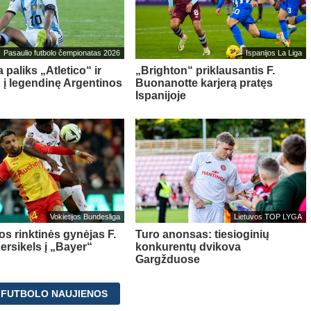
Pasaulio futbolo čempionatas 2026
Ispanijos La Liga
 paliks „Atletico“ ir
„Brighton“ priklausantis F.
s į legendinę Argentinos
Buonanotte karjerą pratęs
Ispanijoje
Vokietijos Bundesliga
Lietuvos TOP LYGA
os rinktinės gynėjas F.
Turo anonsas: tiesioginių
ersikels į „Bayer“
konkurentų dvikova
Gargžduose
 FUTBOLO NAUJIENOS