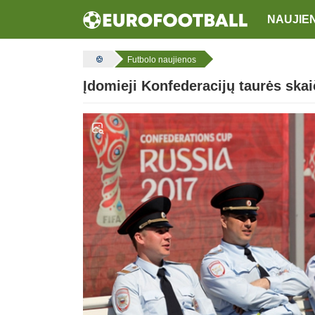
NAUJIE
Futbolo naujienos
Įdomieji Konfederacijų taurės skai