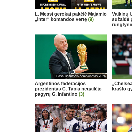
L. Messi gerokai pakėlė Majamio
Vaikinų U
„Inter“ komandos vertę
(9)
sužaidė 
rungtyn
Pasaulio futbolo čempionatas 2026
Argentinos federacijos
„Chelsea
prezidentas C. Tapia negailėjo
krašto g
pagyrų G. Infantino
(3)