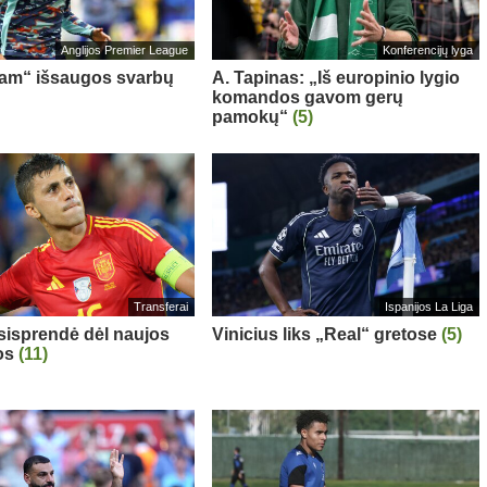
Anglijos Premier League
Konferencijų lyga
am“ išsaugos svarbų
A. Tapinas: „Iš europinio lygio
komandos gavom gerų
pamokų“
(5)
Transferai
Ispanijos La Liga
sisprendė dėl naujos
Vinicius liks „Real“ gretose
(5)
os
(11)