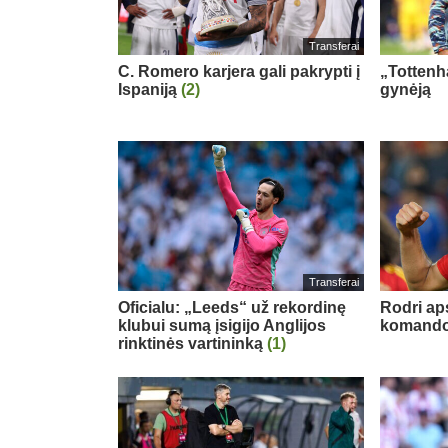
Transferai
C. Romero karjera gali pakrypti į
„Tottenh
Ispaniją
(2)
gynėją
Transferai
Oficialu: „Leeds“ už rekordinę
Rodri ap
klubui sumą įsigijo Anglijos
komand
rinktinės vartininką
(1)