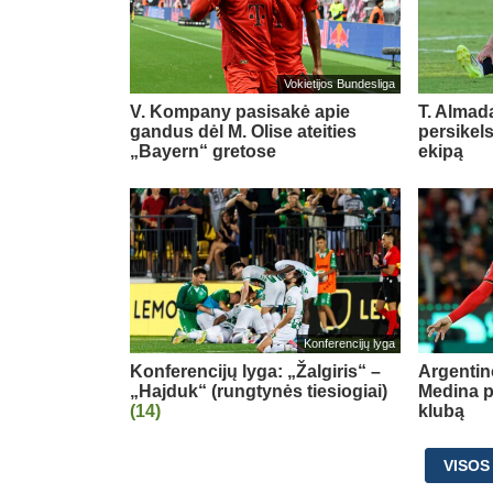
Vokietijos Bundesliga
V. Kompany pasisakė apie
T. Almada
gandus dėl M. Olise ateities
persikel
„Bayern“ gretose
ekipą
Konferencijų lyga
Konferencijų lyga: „Žalgiris“ –
Argentin
„Hajduk“ (rungtynės tiesiogiai)
Medina p
(14)
klubą
VISOS