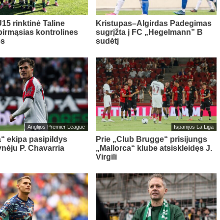
15 rinktinė Taline
Kristupas–Algirdas Padegimas
pirmąsias kontrolines
sugrįžta į FC „Hegelmann” B
es
sudėtį
Anglijos Premier League
Ispanijos La Liga
“ ekipa pasipildys
Prie „Club Brugge“ prisijungs
ynėju P. Chavarria
„Mallorca“ klube atsiskleidęs J.
Virgili