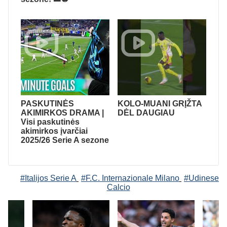
PASKUTINĖS
KOLO-MUANI GRĮŽTA
AKIMIRKOS DRAMA |
DĖL DAUGIAU
Visi paskutinės
akimirkos įvarčiai
2025/26 Serie A sezone
#Italijos Serie A
#F.C. Internazionale Milano
#Udinese
Calcio