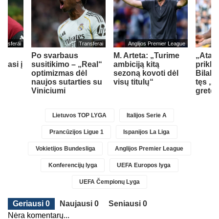
ransferai
Transferai
Anglijos Premier League
Po svarbaus
M. Arteta: „Turime
„Atala
liasi į
susitikimo – „Real“
ambiciją kitą
prikla
optimizmas dėl
sezoną kovoti dėl
Bilal 
naujos sutarties su
visų titulų“
tęs „
Viniciumi
greto
Lietuvos TOP LYGA
Italijos Serie A
Prancūzijos Ligue 1
Ispanijos La Liga
Vokietijos Bundesliga
Anglijos Premier League
Konferencijų lyga
UEFA Europos lyga
UEFA Čempionų Lyga
Geriausi 0
Naujausi 0
Seniausi 0
Nėra komentarų...