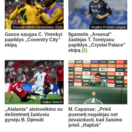
Pasaulio futbolo čempionatas 2026
Anglijos Premier League
Ganos saugas C. Yirenkyi
Ilgametis „Arsenal“
papildys „Coventry City“
žaidėjas T. Tomiyasu
ekipą
papildys „Crystal Palace“
ekipą
(1)
Italijos Serie A
„Atalanta“ atsisveikino su
M. Capanas: „Prieš
dešimtmetį žaidusiu
pusmetį negalėjau net
gynėju B. Djimsiti
įsivaizduoti, kad žaisime
prieš „Hajduk“