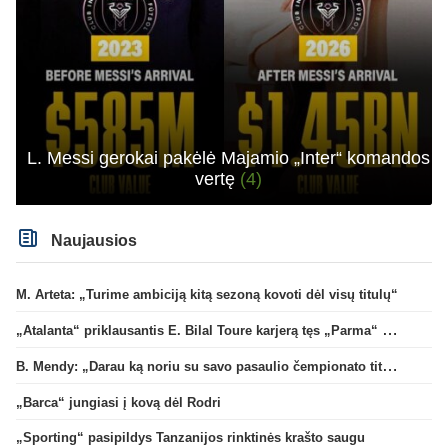
L. Messi gerokai pakėlė Majamio „Inter“ komandos
vertę
(4)
Naujausios
M. Arteta: „Turime ambiciją kitą sezoną kovoti dėl visų titulų“
„Atalanta“ priklausantis E. Bilal Toure karjerą tęs „Parma“ gretose
B. Mendy: „Darau ką noriu su savo pasaulio čempionato titulu“
„Barca“ jungiasi į kovą dėl Rodri
„Sporting“ pasipildys Tanzanijos rinktinės krašto saugu