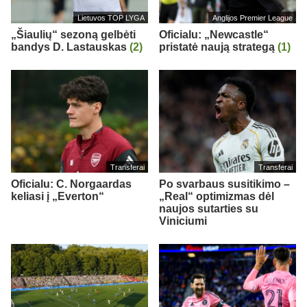
Lietuvos TOP LYGA
Anglijos Premier League
„Šiaulių“ sezoną gelbėti
Oficialu: „Newcastle“
bandys D. Lastauskas
(2)
pristatė naują strategą
(1)
Transferai
Transferai
Oficialu: C. Norgaardas
Po svarbaus susitikimo –
keliasi į „Everton“
„Real“ optimizmas dėl
naujos sutarties su
Viniciumi