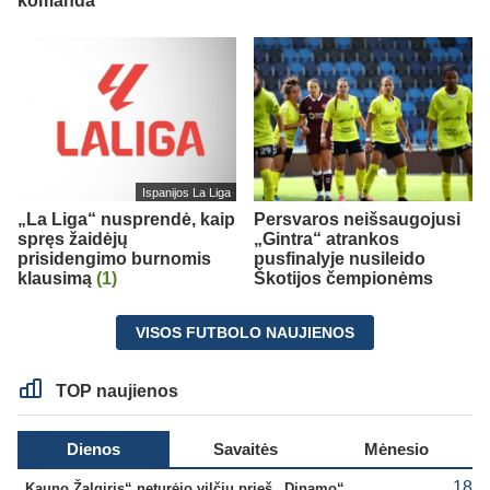
komanda“
Ispanijos La Liga
„La Liga“ nusprendė, kaip
Persvaros neišsaugojusi
spręs žaidėjų
„Gintra“ atrankos
prisidengimo burnomis
pusfinalyje nusileido
klausimą
(1)
Škotijos čempionėms
VISOS FUTBOLO NAUJIENOS
TOP naujienos
Dienos
Savaitės
Mėnesio
18
„Kauno Žalgiris“ neturėjo vilčių prieš „Dinamo“