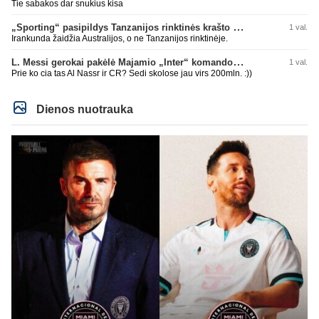
Tie sabakos dar snukius kisa
„Sporting“ pasipildys Tanzanijos rinktinės krašto saugu
1 val.
Irankunda žaidžia Australijos, o ne Tanzanijos rinktinėje.
L. Messi gerokai pakėlė Majamio „Inter“ komandos vertę
1 val.
Prie ko cia tas Al Nassr ir CR? Sedi skolose jau virs 200mln. :))
Dienos nuotrauka