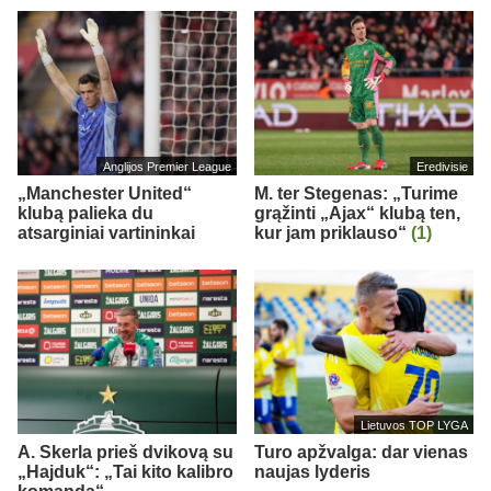
Anglijos Premier League
Eredivisie
„Manchester United“
M. ter Stegenas: „Turime
klubą palieka du
grąžinti „Ajax“ klubą ten,
atsarginiai vartininkai
kur jam priklauso“
(1)
Lietuvos TOP LYGA
A. Skerla prieš dvikovą su
Turo apžvalga: dar vienas
„Hajduk“: „Tai kito kalibro
naujas lyderis