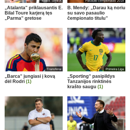
Italijos Serie A
Pasaulio čempionatas 2018
„Atalanta“ priklausantis E.
B. Mendy: „Darau ką noriu
Bilal Toure karjerą tęs
su savo pasaulio
„Parma“ gretose
čempionato titulu“
Transferai
Primeira Liga
„Barca“ jungiasi į kovą
„Sporting“ pasipildys
dėl Rodri
(1)
Tanzanijos rinktinės
krašto saugu
(1)