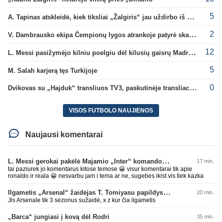
5
A. Tapinas atskleidė, kiek tiksliai „Žalgiris“ jau uždirbo iš UEFA premijų
2
V. Dambrausko ekipa Čempionų lygos atrankoje patyrė skaudžią nesėkmę
12
L. Messi pasižymėjo kilniu poelgiu dėl kilusių gaisrų Madride
5
M. Salah karjerą tęs Turkijoje
0
Dvikovas su „Hajduk“ transliuos TV3, paskutinėje transliacijoje – nauji rekordai
VISOS FUTBOLO NAUJIENOS
Naujausi komentarai
L. Messi gerokai pakėlė Majamio „Inter“ komandos vertę
17 min.
tai paziurek jo komentarus kitose temose 😀 visur komentarai tik apie
ronaldo ir reala 😀 nesvarbu jam i tema ar ne, sugebes ikist vis tiek kazka
Ilgametis „Arsenal“ žaidėjas T. Tomiyasu papildys „Crystal Palace“ ekipą
20 min.
Jis Arsenale tik 3 sezonus sužaidė, x z kur čia ilgametis
„Barca“ jungiasi į kovą dėl Rodri
35 min.