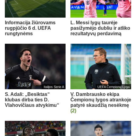
Informacija žiūrovams
L. Messi lygų taurėje
rugpjūčio 6 d. UEFA
pasižymėjo dubliu ir atliko
rungtynėms
rezultatyvų perdavimą
Italijos Serie A
UEFA Čempionų Lyga
S. Adali: „Besiktas“
V. Dambrausko ekipa
klubas dirba ties D.
Čempionų lygos atrankoje
Vlahovičiaus atvykimu“
patyrė skaudžią nesėkmę
(2)