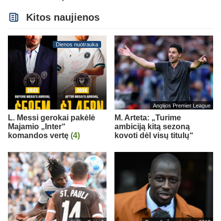
Kitos naujienos
Dienos nuotrauka
Anglijos Premier League
L. Messi gerokai pakėlė
M. Arteta: „Turime
Majamio „Inter“
ambiciją kitą sezoną
komandos vertę
(4)
kovoti dėl visų titulų“