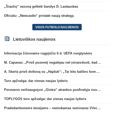
„Šiaulių“ sezoną gelbėti bandys D. Lastauskas
Oficialu: „Newcastle“ pristatė naują strategą
VISOS FUTBOLO NAUJIENOS
Lietuviškos naujienos
Informacija žiūrovams rugpjūčio 6 d. UEFA rungtynėms
M. Capanas: „Prieš pusmetį negalėjau net įsivaizduoti, kad žaisime prieš „Hajduk“
A. Skerla prieš dvikovą su „Hajduk“: „Tai kito kalibro komanda“
Turo apžvalga: dar vienas naujas lyderis
Persvaros neišsaugojusi „Gintra“ atrankos pusfinalyje nusileido Škotijos čempionėms
TOPLYGOS turo apžvalga: dar vienas naujas lyderis
Pradedantiesiems teisėjams – nemokamas seminaras Vilniuje šį penktadienį