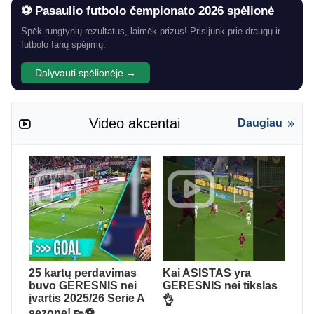
⚽ Pasaulio futbolo čempionato 2026 spėlionė
Spėk rungtynių rezultatus, laimėk prizus! Prisijunk prie draugų ir
futbolo fanų spėjimų.
Dalyvauti spėlionėje →
Video akcentai
Daugiau
25 kartų perdavimas
Kai ASISTAS yra
buvo GERESNIS nei
GERESNIS nei tikslas
įvartis 2025/26 Serie A
👌
sezone! 👟⚽