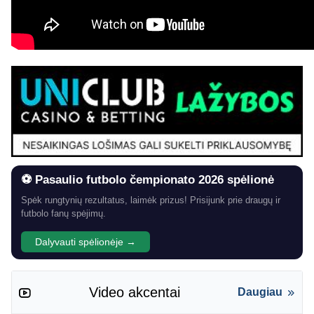
⚽ Pasaulio futbolo čempionato 2026 spėlionė
Spėk rungtynių rezultatus, laimėk prizus! Prisijunk prie draugų ir
futbolo fanų spėjimų.
Dalyvauti spėlionėje →
Video akcentai
Daugiau