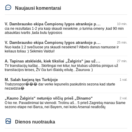
Naujausi komentarai
V. Dambrausko ekipa Čempionų lygos atrankoje patyrė skaudžią nesėkmę
10 min.
cia ne rezultatas 1-2 yra kaip skaudi nesekme ,o turima omeny ,kad 90 min
atsauktas ivartis ,tada butu lygiosios
V. Dambrausko ekipa Čempionų lygos atrankoje patyrė skaudžią nesėkmę
25 min.
Nuo kada 1:2 svečiuose yra skaudi nesėkmė? Atbels danus namuose ir
keliaus toliau :) Sėkmės Valdui!
A. Tapinas atskleidė, kiek tiksliai „Žalgiris“ jau uždirbo iš UEFA premijų
27 min.
TV transliacijų kaštai... Skirtingai nei kitur, kur klubas uždirba pinigus už
transliacijos teises, ŽV čia turi išlaidų eilutę.. Žiauruva :)
M. Salah karjerą tęs Turkijoje
1 val.
Trabzonspor😂😂😂 dar verke lepunelis paskutinis sezona kad starte
nezaidzia😂
„Kauno Žalgiris“ neturėjo vilčių prieš „Dinamo“
2 val.
O ko ne. Pavadinimai tai vienodi. Trolinu aš... 5 prieš Zagrebą manau šiame
sezono etape nei Barca, nei Bayern, nei koks Arsenal neatloštų
Dienos nuotrauka