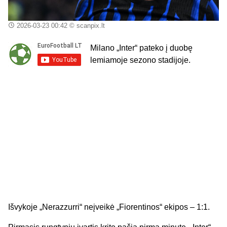
2026-03-23 00:42
© scanpix.lt
Milano „Inter“ pateko į duobę
lemiamoje sezono stadijoje.
Išvykoje „Nerazzurri“ neįveikė „Fiorentinos“ ekipos – 1:1.