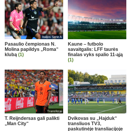
Italijos Serie A
Pasaulio čempionas N.
Kaune – futbolo
Molina papildys „Roma“
savaitgalis: LFF taurės
klubą
(1)
finalas vyks spalio 11-ąją
(1)
Transferai
T. Reijndersas gali palikti
Dvikovas su „Hajduk“
„Man City“
transliuos TV3,
paskutinėje transliacijoje