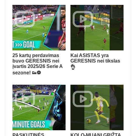
25 kartų perdavimas
Kai ASISTAS yra
buvo GERESNIS nei
GERESNIS nei tikslas
įvartis 2025/26 Serie A
👌
sezone! 👟⚽
PASKUTINĖS
KOLO-MUANI GRĮŽTA