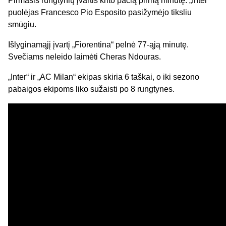
Pirmasis rungtynių įvartis krito pačią pirmą minutę. „Inter“
puolėjas Francesco Pio Esposito pasižymėjo tiksliu
smūgiu.
Išlyginamąjį įvartį „Fiorentina“ pelnė 77-ąją minutę.
Svečiams neleido laimėti Cheras Ndouras.
„Inter“ ir „AC Milan“ ekipas skiria 6 taškai, o iki sezono
pabaigos ekipoms liko sužaisti po 8 rungtynes.