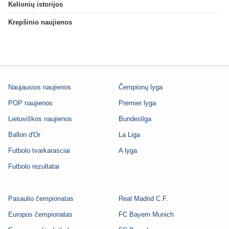
Kelionių istorijos
Krepšinio naujienos
Naujausios naujienos
Čempionų lyga
POP naujienos
Premier lyga
Lietuviškos naujienos
Bundesliga
Ballon d'Or
La Liga
Futbolo tvarkarasciai
A lyga
Futbolo rezultatai
Pasaulio čempionatas
Real Madrid C.F.
Europos čempionatas
FC Bayern Munich