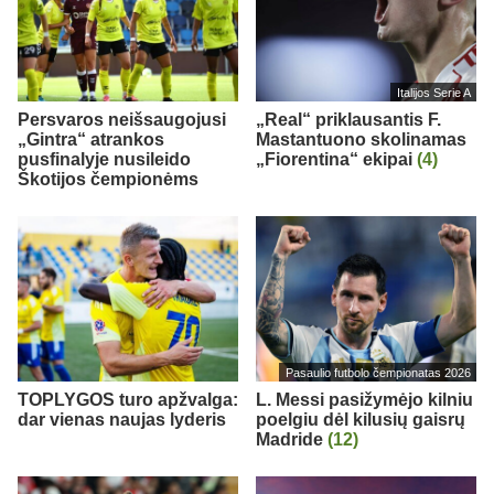
Italijos Serie A
Persvaros neišsaugojusi
„Real“ priklausantis F.
„Gintra“ atrankos
Mastantuono skolinamas
pusfinalyje nusileido
„Fiorentina“ ekipai
(4)
Škotijos čempionėms
Pasaulio futbolo čempionatas 2026
TOPLYGOS turo apžvalga:
L. Messi pasižymėjo kilniu
dar vienas naujas lyderis
poelgiu dėl kilusių gaisrų
Madride
(12)