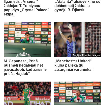
Ilgametis „Arsenal“
„Atalanta“ atsisveikino su
žaidėjas T. Tomiyasu
dešimtmetį žaidusiu
papildys „Crystal Palace“
gynėju B. Djimsiti
ekipą
Anglijos Premier League
M. Capanas: „Prieš
„Manchester United“
pusmetį negalėjau net
klubą palieka du
įsivaizduoti, kad žaisime
atsarginiai vartininkai
prieš „Hajduk“