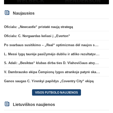
Naujausios
Oficialu: „Newcastle“ pristatė naują strategą
Oficialu: C. Norgaardas keliasi į „Everton“
Po svarbaus susitikimo – „Real“ optimizmas dėl naujos sutarties su Viniciumi
L. Messi lygų taurėje pasižymėjo dubliu ir atliko rezultatyvų perdavimą
S. Adali: „Besiktas“ klubas dirba ties D. Vlahovičiaus atvykimu“
V. Dambrausko ekipa Čempionų lygos atrankoje patyrė skaudžią nesėkmę
Ganos saugas C. Yirenkyi papildys „Coventry City“ ekipą
VISOS FUTBOLO NAUJIENOS
Lietuviškos naujienos