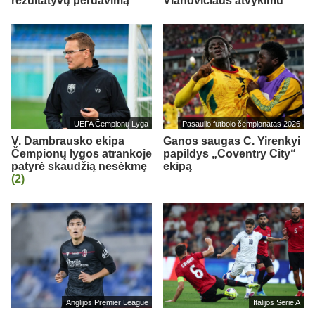
rezultatyvų perdavimą
Vlahovičiaus atvykimu“
UEFA Čempionų Lyga
Pasaulio futbolo čempionatas 2026
V. Dambrausko ekipa
Ganos saugas C. Yirenkyi
Čempionų lygos atrankoje
papildys „Coventry City“
patyrė skaudžią nesėkmę
ekipą
(2)
Anglijos Premier League
Italijos Serie A