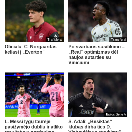
Transferai
Transferai
Oficialu: C. Norgaardas
Po svarbaus susitikimo –
keliasi į „Everton“
„Real“ optimizmas dėl
naujos sutarties su
Viniciumi
Italijos Serie A
L. Messi lygų taurėje
S. Adali: „Besiktas“
pasižymėjo dubliu ir atliko
klubas dirba ties D.