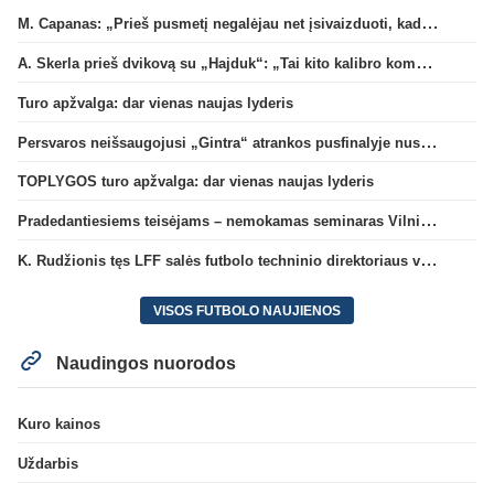
M. Capanas: „Prieš pusmetį negalėjau net įsivaizduoti, kad žaisime prieš „Hajduk“
A. Skerla prieš dvikovą su „Hajduk“: „Tai kito kalibro komanda“
Turo apžvalga: dar vienas naujas lyderis
Persvaros neišsaugojusi „Gintra“ atrankos pusfinalyje nusileido Škotijos čempionėms
TOPLYGOS turo apžvalga: dar vienas naujas lyderis
Pradedantiesiems teisėjams – nemokamas seminaras Vilniuje šį penktadienį
K. Rudžionis tęs LFF salės futbolo techninio direktoriaus veiklą
VISOS FUTBOLO NAUJIENOS
Naudingos nuorodos
Kuro kainos
Uždarbis