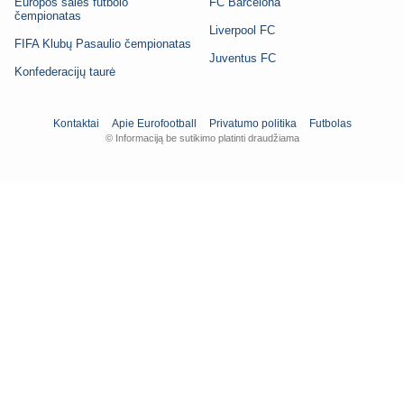
Europos salės futbolo
FC Barcelona
čempionatas
Liverpool FC
FIFA Klubų Pasaulio čempionatas
Juventus FC
Konfederacijų taurė
Kontaktai
Apie Eurofootball
Privatumo politika
Futbolas
© Informaciją be sutikimo platinti draudžiama