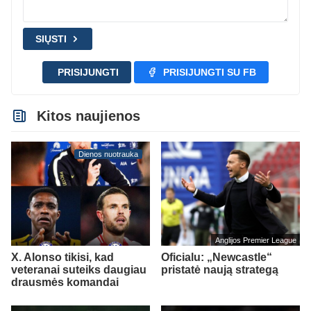
SIŲSTI
PRISIJUNGTI
PRISIJUNGTI SU FB
Kitos naujienos
Dienos nuotrauka
Anglijos Premier League
X. Alonso tikisi, kad
Oficialu: „Newcastle“
veteranai suteiks daugiau
pristatė naują strategą
drausmės komandai