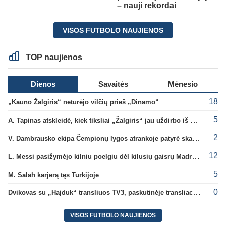
– nauji rekordai
VISOS FUTBOLO NAUJIENOS
TOP naujienos
Dienos
Savaitės
Mėnesio
18
„Kauno Žalgiris“ neturėjo vilčių prieš „Dinamo“
5
A. Tapinas atskleidė, kiek tiksliai „Žalgiris“ jau uždirbo iš UEFA premijų
2
V. Dambrausko ekipa Čempionų lygos atrankoje patyrė skaudžią nesėkmę
12
L. Messi pasižymėjo kilniu poelgiu dėl kilusių gaisrų Madride
5
M. Salah karjerą tęs Turkijoje
0
Dvikovas su „Hajduk“ transliuos TV3, paskutinėje transliacijoje – nauji rekordai
VISOS FUTBOLO NAUJIENOS