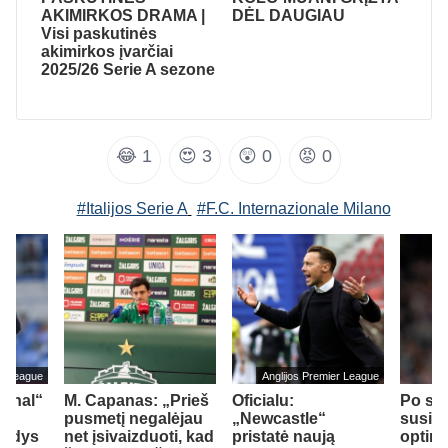
AKIMIRKOS DRAMA |
DĖL DAUGIAU
Visi paskutinės
akimirkos įvarčiai
2025/26 Serie A sezone
😂
1
😍
3
😲
0
😡
0
#Italijos Serie A
#F.C. Internazionale Milano
er League
Anglijos Premier League
senal“
M. Capanas: „Prieš
Oficialu:
Po sv
pusmetį negalėjau
„Newcastle“
susiti
ildys
net įsivaizduoti, kad
pristatė naują
optim