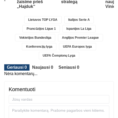
ce“
žaisime prieš
strategą
naujos
„Hajduk“
Vinici
Lietuvos TOP LYGA
Italijos Serie A
Prancūzijos Ligue 1
Ispanijos La Liga
Vokietijos Bundesliga
Anglijos Premier League
Konferencijų lyga
UEFA Europos lyga
UEFA Čempionų Lyga
Geriausi 0
Naujausi 0
Seniausi 0
Nėra komentarų...
Komentuoti