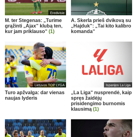
Eredivisie
M. ter Stegenas: „Turime
A. Skerla prieš dvikovą su
grąžinti „Ajax“ klubą ten,
„Hajduk“: „Tai kito kalibro
kur jam priklauso“
(1)
komanda“
Lietuvos TOP LYGA
Ispanijos La Liga
Turo apžvalga: dar vienas
„La Liga“ nusprendė, kaip
naujas lyderis
spręs žaidėjų
prisidengimo burnomis
klausimą
(1)