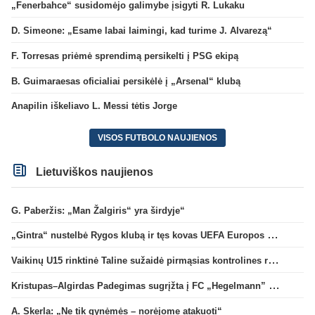
„Fenerbahce“ susidomėjo galimybe įsigyti R. Lukaku
D. Simeone: „Esame labai laimingi, kad turime J. Alvarezą“
F. Torresas priėmė sprendimą persikelti į PSG ekipą
B. Guimaraesas oficialiai persikėlė į „Arsenal“ klubą
Anapilin iškeliavo L. Messi tėtis Jorge
VISOS FUTBOLO NAUJIENOS
Lietuviškos naujienos
G. Paberžis: „Man Žalgiris“ yra širdyje“
„Gintra“ nustelbė Rygos klubą ir tęs kovas UEFA Europos taurės atrankoje
Vaikinų U15 rinktinė Taline sužaidė pirmąsias kontrolines rungtynes
Kristupas–Algirdas Padegimas sugrįžta į FC „Hegelmann” B sudėtį
A. Skerla: „Ne tik gynėmės – norėjome atakuoti“