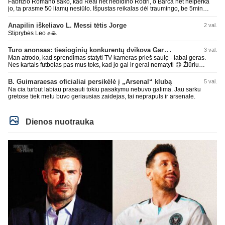
Fabrizio Romano sako, kad Real net nebidino Rodri, o Barca net neiperka
jo, ta prasme 50 liamų nesiūlo. Išpustas reikalas dėl traumingo, be 5min
dieduko.
Anapilin iškeliavo L. Messi tėtis Jorge
2 val.
Stiprybės Leo ✊🙏
Turo anonsas: tiesioginių konkurentų dvikova Gargžduose
3 val.
Man atrodo, kad sprendimas statyti TV kameras prieš saulę - labai geras.
Nes kartais futbolas pas mus toks, kad jo gal ir gerai nematyti 😉 Žiūriu
transliaciją iš DG stadiono, tai negaliu atsidžiaugt tribūnos vaizdu - tuščia,
kaip alaus butelys, kurį ką tik išmaukiau. Linkėjimai Tadui (slapyvardžiu „apie
B. Guimaraesas oficialiai persikėlė į „Arsenal“ klubą
5 val.
nieką“), kuris kiek girdėjau, įpūtė akis varvinančių transliacijų dvasią 😀
Na cia turbut labiau prasauti tokiu pasakymu nebuvo galima. Jau sarku
gretose tiek metu buvo geriausias zaidejas, tai neprapuls ir arsenale.
Dienos nuotrauka