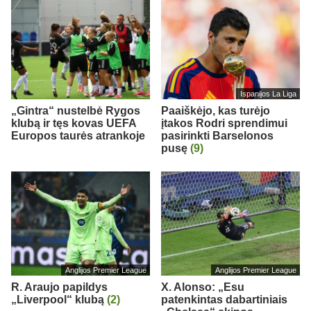
Ispanijos La Liga
„Gintra“ nustelbė Rygos
Paaiškėjo, kas turėjo
klubą ir tęs kovas UEFA
įtakos Rodri sprendimui
Europos taurės atrankoje
pasirinkti Barselonos
pusę
(9)
Anglijos Premier League
Anglijos Premier League
R. Araujo papildys
X. Alonso: „Esu
„Liverpool“ klubą
(2)
patenkintas dabartiniais