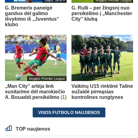
Italijos Serie A
Anglijos Premier League
G. Bremeris paneigė
G. Rulli – per žingsnį nuo
gandus dėl galimo
persikėlimo į „Manchester
išvykimo iš „Juventus“
City“ klubą
klubo
Anglijos Premier League
„Man City“ artėja link
Vaikinų U15 rinktinė Taline
susitarimo dėl marokiečio
sužaidė pirmąsias
A. Bouaddi persikėlimo
(1)
kontrolines rungtynes
VISOS FUTBOLO NAUJIENOS
TOP naujienos