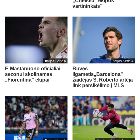
„Chelsea“ ekipos
vartininkais“
Italijos Serie A
Italijos Serie A
F. Mastanuono oficialiai
Buvęs
sezonui skolinamas
ilgametis„Barcelona“
„Fiorentina“ ekipai
žaidėjas S. Roberto artėja
link persikėlimo į MLS