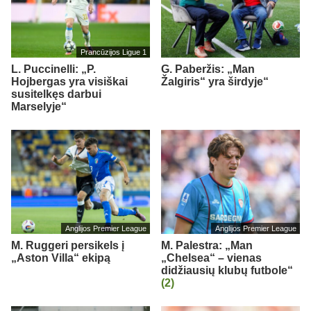
Prancūzijos Ligue 1
L. Puccinelli: „P.
G. Paberžis: „Man
Hojbergas yra visiškai
Žalgiris“ yra širdyje“
susitelkęs darbui
Marselyje“
Anglijos Premier League
Anglijos Premier League
M. Ruggeri persikels į
M. Palestra: „Man
„Aston Villa“ ekipą
„Chelsea“ – vienas
didžiausių klubų futbole“
(2)