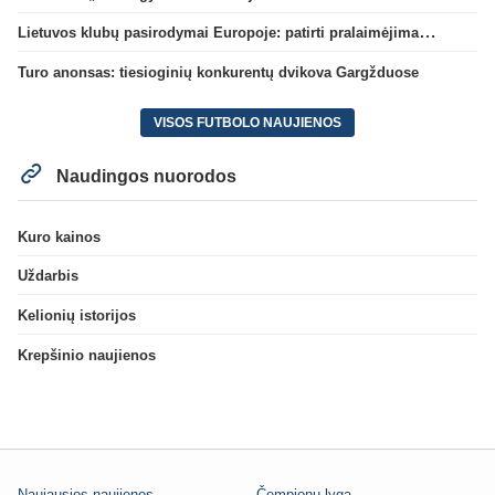
Lietuvos klubų pasirodymai Europoje: patirti pralaimėjimai Kroatijos atstovams
Turo anonsas: tiesioginių konkurentų dvikova Gargžduose
VISOS FUTBOLO NAUJIENOS
Naudingos nuorodos
Kuro kainos
Uždarbis
Kelionių istorijos
Krepšinio naujienos
Naujausios naujienos
Čempionų lyga