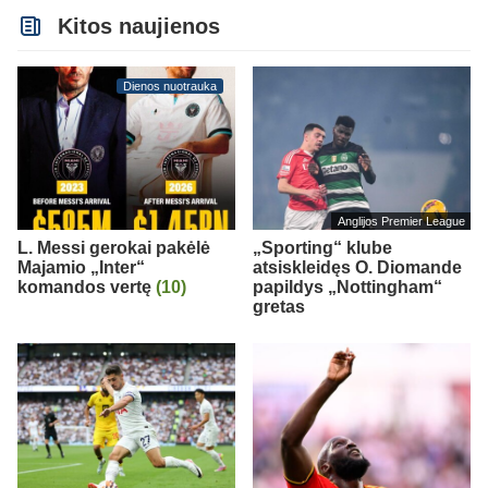
Kitos naujienos
Dienos nuotrauka
Anglijos Premier League
L. Messi gerokai pakėlė
„Sporting“ klube
Majamio „Inter“
atsiskleidęs O. Diomande
komandos vertę
(10)
papildys „Nottingham“
gretas