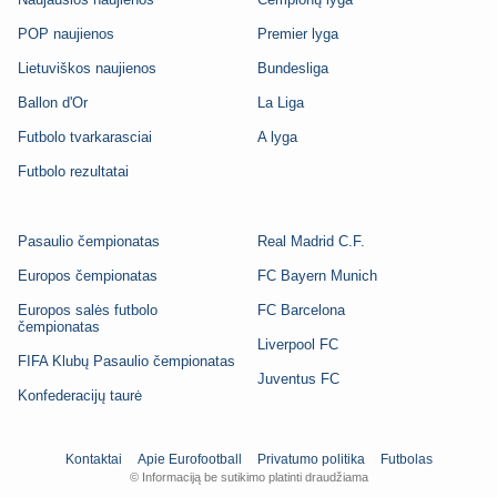
POP naujienos
Premier lyga
Lietuviškos naujienos
Bundesliga
Ballon d'Or
La Liga
Futbolo tvarkarasciai
A lyga
Futbolo rezultatai
Pasaulio čempionatas
Real Madrid C.F.
Europos čempionatas
FC Bayern Munich
Europos salės futbolo
FC Barcelona
čempionatas
Liverpool FC
FIFA Klubų Pasaulio čempionatas
Juventus FC
Konfederacijų taurė
Kontaktai
Apie Eurofootball
Privatumo politika
Futbolas
© Informaciją be sutikimo platinti draudžiama