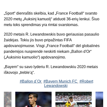
„Sport“ dienraštis skelbia, kad „France Football“ svarsto
2020 metų „Auksinį kamuolį“ atiduoti 36-erių lenkui. Šiuo
metu toks sprendimas yra rimtai svarstomas.
2020 metais R. Lewandowskis buvo geriausias pasaulio
žaidėjas. Tokiu jis buvo pripažintas FIFA
apdovanojimuose. Visgi „France Football“ dėl globalinės
pandemijos nusprendė neskirti niekam „Ballon d'Or“
(„Auksinio kamuolio“) apdovanojimo.
„Bayern“ su savo lyderiu R. Lewandowskiu 2020 metais
iškovojo „treble'ą“.
#Ballon d`Or
#Bayern Munich FC
#Robert
Lewandowski