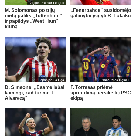
Anglijos Premier League
M. Solomonas po trijų
„Fenerbahce“ susidomėjo
metų paliks „Tottenham“
galimybe įsigyti R. Lukaku
ir papildys „West Ham“
klubą
Ispanijos La Liga
Prancūzijos Ligue 1
D. Simeone: „Esame labai
F. Torresas priėmė
laimingi, kad turime J.
sprendimą persikelti į PSG
Alvarezą“
ekipą