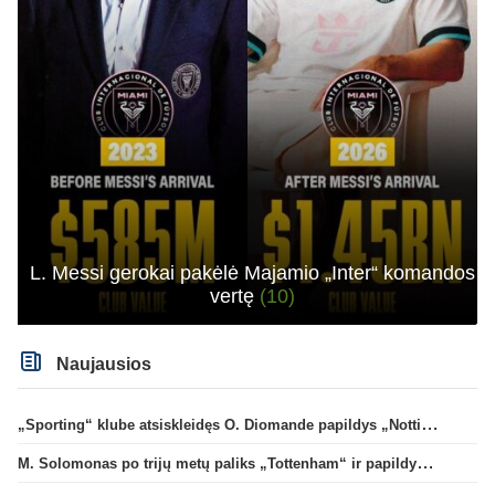
L. Messi gerokai pakėlė Majamio „Inter“ komandos
vertę
(10)
Naujausios
„Sporting“ klube atsiskleidęs O. Diomande papildys „Nottingham“ gretas
M. Solomonas po trijų metų paliks „Tottenham“ ir papildys „West Ham“ klubą