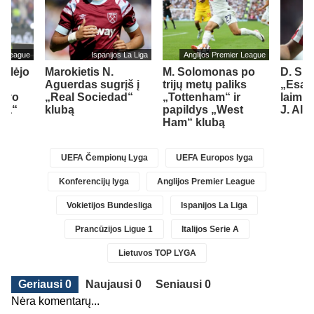
er League
Ispanijos La Liga
Anglijos Premier League
ailėjo
Marokietis N.
M. Solomonas po
D. Si
Aguerdas sugrįš į
trijų metų paliks
„Esam
savo
„Real Sociedad“
„Tottenham“ ir
laimin
sea“
klubą
papildys „West
J. Alv
Ham“ klubą
UEFA Čempionų Lyga
UEFA Europos lyga
Konferencijų lyga
Anglijos Premier League
Vokietijos Bundesliga
Ispanijos La Liga
Prancūzijos Ligue 1
Italijos Serie A
Lietuvos TOP LYGA
Geriausi 0
Naujausi 0
Seniausi 0
Nėra komentarų...