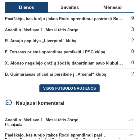
Dienos
Savaitės
Mėnesio
9
Paaiškėjo, kas turėjo įtakos Rodri sprendimui pasirinkti Barselonos pusę
3
Anapilin iškeliavo L. Messi tėtis Jorge
2
R. Araujo papildys „Liverpool“ klubą
0
F. Torresas priėmė sprendimą persikelti į PSG ekipą
0
X. Alonso negailėjo gražių žodžių dabartiniam savo klubui „Chelsea“
2
B. Guimaraesas oficialiai persikėlė į „Arsenal“ klubą
VISOS FUTBOLO NAUJIENOS
Naujausi komentarai
Anapilin iškeliavo L. Messi tėtis Jorge
1 val.
Uzuojauta
Paaiškėjo, kas turėjo įtakos Rodri sprendimui pasirinkti Barselonos pusę
1 val.