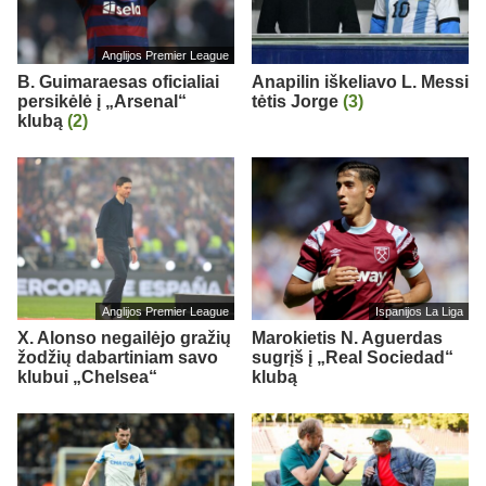
Anglijos Premier League
B. Guimaraesas oficialiai
Anapilin iškeliavo L. Messi
persikėlė į „Arsenal“
tėtis Jorge
(3)
klubą
(2)
Anglijos Premier League
Ispanijos La Liga
X. Alonso negailėjo gražių
Marokietis N. Aguerdas
žodžių dabartiniam savo
sugrįš į „Real Sociedad“
klubui „Chelsea“
klubą