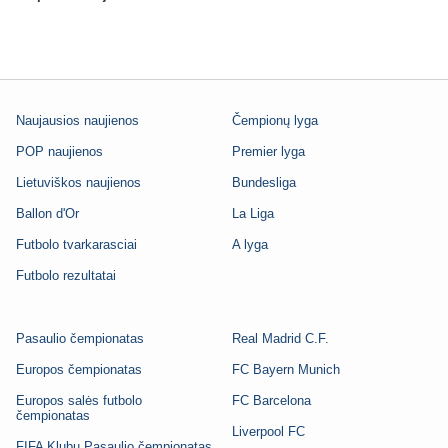
Naujausios naujienos
Čempionų lyga
POP naujienos
Premier lyga
Lietuviškos naujienos
Bundesliga
Ballon d'Or
La Liga
Futbolo tvarkarasciai
A lyga
Futbolo rezultatai
Pasaulio čempionatas
Real Madrid C.F.
Europos čempionatas
FC Bayern Munich
Europos salės futbolo
FC Barcelona
čempionatas
Liverpool FC
FIFA Klubų Pasaulio čempionatas