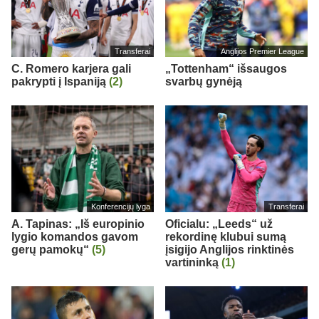
Transferai
Anglijos Premier League
C. Romero karjera gali
„Tottenham“ išsaugos
pakrypti į Ispaniją
(2)
svarbų gynėją
Konferencijų lyga
Transferai
A. Tapinas: „Iš europinio
Oficialu: „Leeds“ už
lygio komandos gavom
rekordinę klubui sumą
gerų pamokų“
(5)
įsigijo Anglijos rinktinės
vartininką
(1)