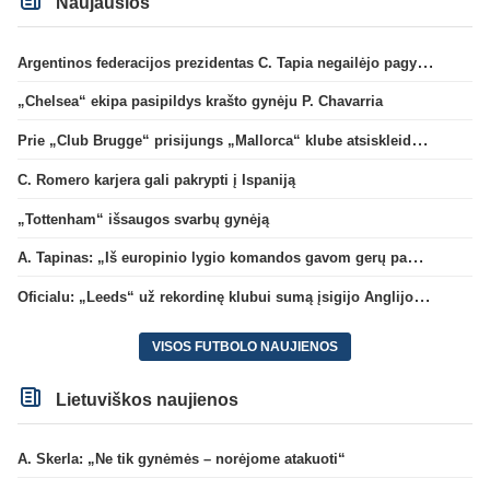
Naujausios
Argentinos federacijos prezidentas C. Tapia negailėjo pagyrų G. Infantino
„Chelsea“ ekipa pasipildys krašto gynėju P. Chavarria
Prie „Club Brugge“ prisijungs „Mallorca“ klube atsiskleidęs J. Virgili
C. Romero karjera gali pakrypti į Ispaniją
„Tottenham“ išsaugos svarbų gynėją
A. Tapinas: „Iš europinio lygio komandos gavom gerų pamokų“
Oficialu: „Leeds“ už rekordinę klubui sumą įsigijo Anglijos rinktinės vartininką
VISOS FUTBOLO NAUJIENOS
Lietuviškos naujienos
A. Skerla: „Ne tik gynėmės – norėjome atakuoti“