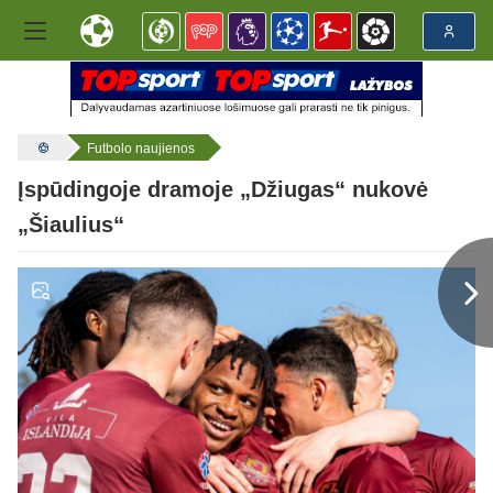
Futbolo naujienos
Įspūdingoje dramoje „Džiugas“ nukovė
„Šiaulius“