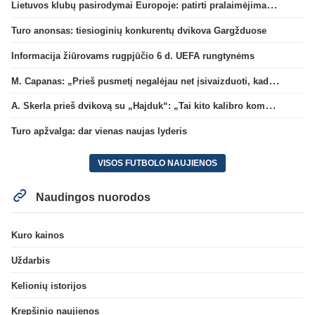
Lietuvos klubų pasirodymai Europoje: patirti pralaimėjimai Kroatijos atstovams
Turo anonsas: tiesioginių konkurentų dvikova Gargžduose
Informacija žiūrovams rugpjūčio 6 d. UEFA rungtynėms
M. Capanas: „Prieš pusmetį negalėjau net įsivaizduoti, kad žaisime prieš „Hajduk“
A. Skerla prieš dvikovą su „Hajduk“: „Tai kito kalibro komanda“
Turo apžvalga: dar vienas naujas lyderis
VISOS FUTBOLO NAUJIENOS
Naudingos nuorodos
Kuro kainos
Uždarbis
Kelionių istorijos
Krepšinio naujienos