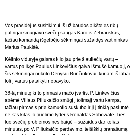
Vos prasidėjus susitikimui iš už baudos aikštelės ribų
galingai smūgiavo svečių saugas Karolis Žebrauskas,
tačiau komandą išgelbėjo sėkmingai sužaidęs vartininkas
Marius Paukštė.
Kėlinio viduryje gaisras kilo jau prie šiauliečių vartų –
vartus palikęs Paulius Linkevičius galva išmušė kamuolį, o
šis sėkmingai nukrito Denysui Bunčiukovui, kuriam iš labai
toli į vartus pataikyti nepavyko.
38-tą minutę krito pirmasis mačo įvartis. P. Linkevičius
atrėmė Viliaus Piliukaičio smūgį į tolimąjį vartų kampą,
tačiau pirmasis prie kamuolio suskubo ir jį į tinklą pasiuntė
ne kas kitas, o puolimo lyderis Ronaldas Sobowale. Ties
tuo svečių problemos nesibaigė – sužaidus dar kelias
minutes, po V. Piliukaičio perdavimo, telšiškių pranašumą