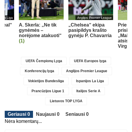
s La Liga
Anglijos Premier League
„Real“
A. Skerla: „Ne tik
„Chelsea“ ekipa
Prie 
gynėmės –
pasipildys krašto
prisij
norėjome atakuoti“
gynėju P. Chavarria
„Mallo
(1)
atsisk
Virgili
UEFA Čempionų Lyga
UEFA Europos lyga
Konferencijų lyga
Anglijos Premier League
Vokietijos Bundesliga
Ispanijos La Liga
Prancūzijos Ligue 1
Italijos Serie A
Lietuvos TOP LYGA
Geriausi 0
Naujausi 0
Seniausi 0
Nėra komentarų...