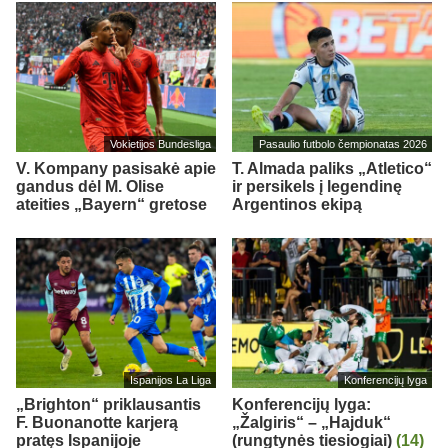
Vokietijos Bundesliga
Pasaulio futbolo čempionatas 2026
V. Kompany pasisakė apie
T. Almada paliks „Atletico“
gandus dėl M. Olise
ir persikels į legendinę
ateities „Bayern“ gretose
Argentinos ekipą
Ispanijos La Liga
Konferencijų lyga
„Brighton“ priklausantis
Konferencijų lyga:
F. Buonanotte karjerą
„Žalgiris“ – „Hajduk“
pratęs Ispanijoje
(rungtynės tiesiogiai)
(14)