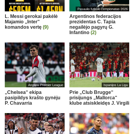
Pasaulio futbolo čempionatas 2026
L. Messi gerokai pakėlė
Argentinos federacijos
Majamio „Inter“
prezidentas C. Tapia
komandos vertę
(9)
negailėjo pagyrų G.
Infantino
(2)
Anglijos Premier League
Ispanijos La Liga
„Chelsea“ ekipa
Prie „Club Brugge“
pasipildys krašto gynėju
prisijungs „Mallorca“
P. Chavarria
klube atsiskleidęs J. Virgili