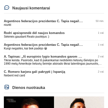
Naujausi komentarai
Argentinos federacijos prezidentas C. Tapia negailėjo pagyrų G. Infantino
50 min.
niurkt
Rodri apsisprendė dėl naujos komandos
1 val.
Sėkmės gaudant Realo puolėjus :)
Argentinos federacijos prezidentas C. Tapia negailėjo pagyrų G. Infantino
1 val.
Kurgi negailės, kai tiek padėjo 😀
A. Tapinas: „Iš europinio lygio komandos gavom gerų pamokų“
2 val.
Tikrai keista. Pasirodo, kad iš pakankamai nedidelės lietuvių išeivijos po
1990 metų Amerikoje lietuvių šeimije atsirado tikrai talentingas jaunuolis,
mokantis apsivesti abejomis kojomis, mokantis visokiausių ’fintų’, stiprus
fiziškai, kurio nepastumsi kaip Golubicko, t. y. gerai išsilaikantis ant kojų
C. Romero karjera gali pakrypti į Ispaniją
2 val.
kovoje, dar ir antrame aukšte neblogai atrodantis, greitai priimantis
Nebent red card
dažniausiai teisingus sprendimus, ir dar turintis neblogą greitį. O Lietuvoje
net tokie talentai ’uždera’ gal kartą per dešimtmetį ar du. Bet iš 1-2
aukštesnio lygio žaidėjų rimtos rinktinės nesulipdysi...
Dienos nuotrauka