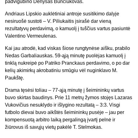
padvigubino Denysas Bunčiukovas.
Andriaus Lipskio auklėtiniai antroje susitikimo dalyje
nesiruošė sustoti – V. Piliukaitis įsirašė dar vieną
rezultatyvų perdavimą, o kamuolį į tuščius vartus pasiuntė
Valentino Vermeulenas.
Kai jau atrodė, kad viskas šiose rungtynėse aišku, prabilo
Nedas Garbaliauskas. 59-ąją minutę puolėjas kamuolį į
tinklą nukreipė po Patriko Pranckaus perdavimo, o po dar
kelių akimirkų akrobatiniu smūgiu vėl nuginklavo M.
Paukštę.
Drama tęsėsi toliau – 77-ąją minutę į šeimininkų vartus
buvo skirtas baudinys. Prie 11 metrų žymos stojęs Lazaras
Vukovičius nesuklydo ir išlygino rezultatą – 3:3. Visgi
futbolo dievai buvo aikštės šeimininkų pusėje – jau per
kompensuotą arbitro laiką pergalingą įvartį pelnė ir
žiūrovus iš savųjų vietų pakėlė T. Stelmokas.