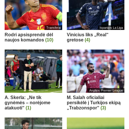
Transferai
Ispanijos La Liga
Rodri apsisprendė dėl
Vinicius liks „Real“
naujos komandos
(10)
gretose
(4)
Anglijos Premier League
A. Skerla: „Ne tik
M. Salah oficialiai
gynėmės – norėjome
persikėlė į Turkijos ekipą
atakuoti“
(1)
„Trabzonspor“
(3)