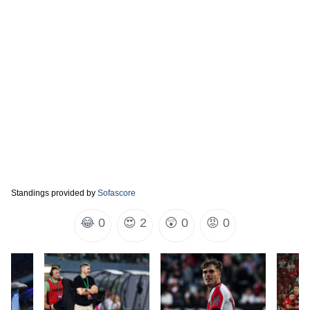
Standings provided by
Sofascore
😂
0
😍
2
😲
0
😡
0