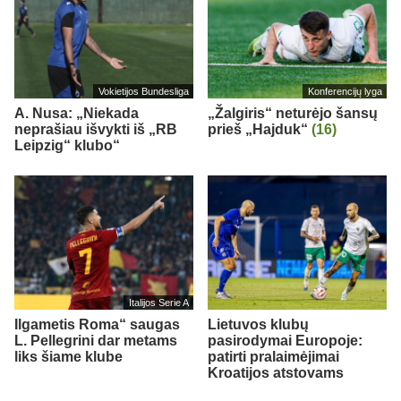
Vokietijos Bundesliga
Konferencijų lyga
A. Nusa: „Niekada
„Žalgiris“ neturėjo šansų
neprašiau išvykti iš „RB
prieš „Hajduk“
(16)
Leipzig“ klubo“
Italijos Serie A
Ilgametis Roma“ saugas
Lietuvos klubų
L. Pellegrini dar metams
pasirodymai Europoje:
liks šiame klube
patirti pralaimėjimai
Kroatijos atstovams