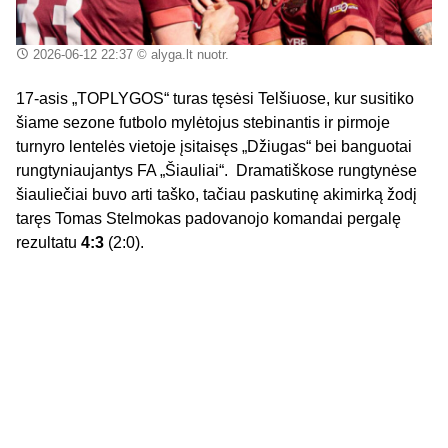
2026-06-12 22:37
© alyga.lt nuotr.
17-asis „TOPLYGOS“ turas tęsėsi Telšiuose, kur susitiko
šiame sezone futbolo mylėtojus stebinantis ir pirmoje
turnyro lentelės vietoje įsitaisęs „Džiugas“ bei banguotai
rungtyniaujantys FA „Šiauliai“. Dramatiškose rungtynėse
šiauliečiai buvo arti taško, tačiau paskutinę akimirką žodį
taręs Tomas Stelmokas padovanojo komandai pergalę
rezultatu
4:3
(2:0).