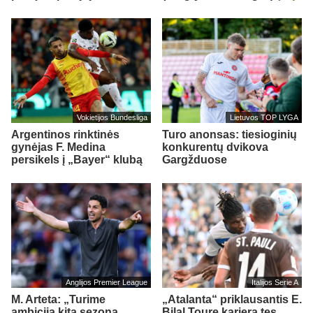
Vokietijos Bundesliga
Lietuvos TOP LYGA
Argentinos rinktinės
Turo anonsas: tiesioginių
gynėjas F. Medina
konkurentų dvikova
persikels į „Bayer“ klubą
Gargžduose
Anglijos Premier League
Italijos Serie A
M. Arteta: „Turime
„Atalanta“ priklausantis E.
ambiciją kitą sezoną
Bilal Toure karjerą tęs