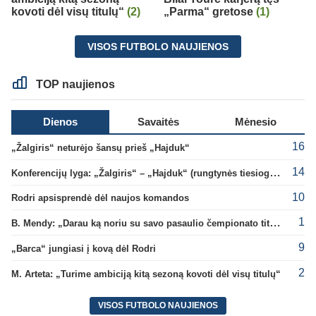
kovoti dėl visų titulų“
(2)
„Parma“ gretose
(1)
VISOS FUTBOLO NAUJIENOS
TOP naujienos
Dienos
Savaitės
Mėnesio
16
„Žalgiris“ neturėjo šansų prieš „Hajduk“
14
Konferencijų lyga: „Žalgiris“ – „Hajduk“ (rungtynės tiesiogiai)
10
Rodri apsisprendė dėl naujos komandos
1
B. Mendy: „Darau ką noriu su savo pasaulio čempionato titulu“
9
„Barca“ jungiasi į kovą dėl Rodri
2
M. Arteta: „Turime ambiciją kitą sezoną kovoti dėl visų titulų“
VISOS FUTBOLO NAUJIENOS