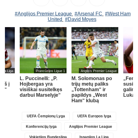
#Anglijos Premier League
#Arsenal FC
#West Ham
United
#David Moyes
s La Liga
Prancūzijos Ligue 1
Anglijos Premier League
L. Puccinelli: „P.
M. Solomonas po
„Fene
įš į
Hojbergas yra
trijų metų paliks
susid
ad“
visiškai susitelkęs
„Tottenham“ ir
galimy
darbui Marselyje“
papildys „West
Lukak
Ham“ klubą
UEFA Čempionų Lyga
UEFA Europos lyga
Konferencijų lyga
Anglijos Premier League
Vokietijos Bundesliga
Ispanijos La Liga