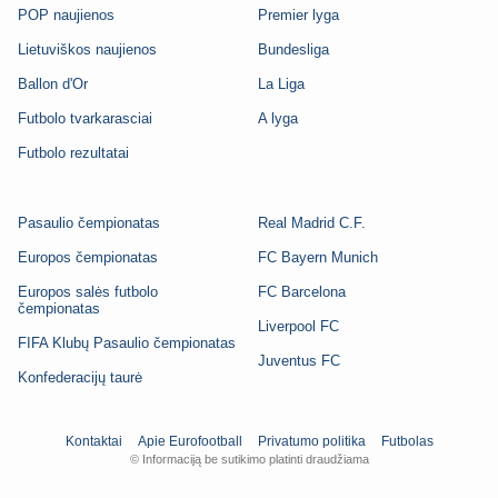
POP naujienos
Premier lyga
Lietuviškos naujienos
Bundesliga
Ballon d'Or
La Liga
Futbolo tvarkarasciai
A lyga
Futbolo rezultatai
Pasaulio čempionatas
Real Madrid C.F.
Europos čempionatas
FC Bayern Munich
Europos salės futbolo
FC Barcelona
čempionatas
Liverpool FC
FIFA Klubų Pasaulio čempionatas
Juventus FC
Konfederacijų taurė
Kontaktai
Apie Eurofootball
Privatumo politika
Futbolas
© Informaciją be sutikimo platinti draudžiama