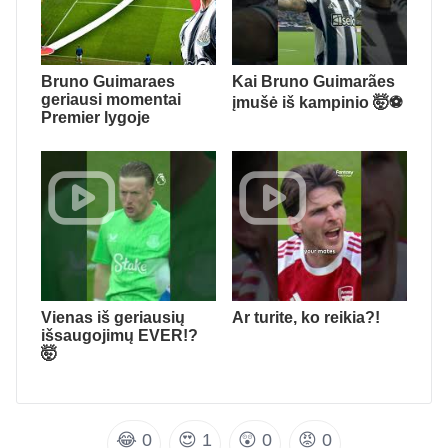
Bruno Guimaraes
Kai Bruno Guimarães
geriausi momentai
įmušė iš kampinio 🤯⚽️
Premier lygoje
Vienas iš geriausių
Ar turite, ko reikia?!
išsaugojimų EVER!?
🤯
😂
0
😍
1
😲
0
😡
0