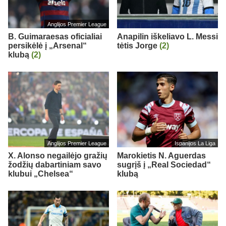
Anglijos Premier League
B. Guimaraesas oficialiai
Anapilin iškeliavo L. Messi
persikėlė į „Arsenal“
tėtis Jorge
(2)
klubą
(2)
Anglijos Premier League
Ispanijos La Liga
X. Alonso negailėjo gražių
Marokietis N. Aguerdas
žodžių dabartiniam savo
sugrįš į „Real Sociedad“
klubui „Chelsea“
klubą