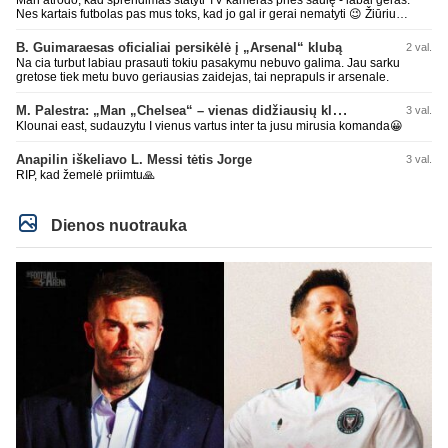
Nes kartais futbolas pas mus toks, kad jo gal ir gerai nematyti 😉 Žiūriu
transliaciją iš DG stadiono, tai negaliu atsidžiaugt tribūnos vaizdu - tuščia,
kaip alaus butelys, kurį ką tik išmaukiau. Linkėjimai Tadui (slapyvardžiu „apie
B. Guimaraesas oficialiai persikėlė į „Arsenal“ klubą
2 val.
nieką“), kuris kiek girdėjau, įpūtė akis varvinančių transliacijų dvasią 😀
Na cia turbut labiau prasauti tokiu pasakymu nebuvo galima. Jau sarku
gretose tiek metu buvo geriausias zaidejas, tai neprapuls ir arsenale.
M. Palestra: „Man „Chelsea“ – vienas didžiausių klubų futbole“
3 val.
Klounai east, sudauzytu I vienus vartus inter ta jusu mirusia komanda😀
Anapilin iškeliavo L. Messi tėtis Jorge
3 val.
RIP, kad žemelė priimtu🙏
Dienos nuotrauka