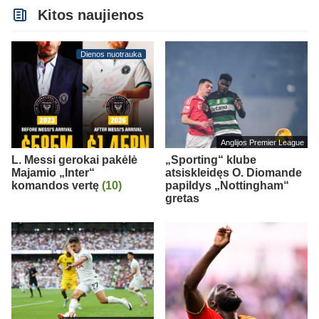
Kitos naujienos
Dienos nuotrauka
Anglijos Premier League
L. Messi gerokai pakėlė
„Sporting“ klube
Majamio „Inter“
atsiskleidęs O. Diomande
komandos vertę
(10)
papildys „Nottingham“
gretas