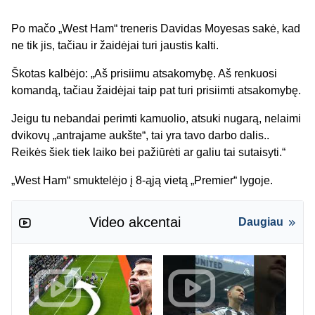
Po mačo „West Ham“ treneris Davidas Moyesas sakė, kad
ne tik jis, tačiau ir žaidėjai turi jaustis kalti.
Škotas kalbėjo: „Aš prisiimu atsakomybę. Aš renkuosi
komandą, tačiau žaidėjai taip pat turi prisiimti atsakomybę.
Jeigu tu nebandai perimti kamuolio, atsuki nugarą, nelaimi
dvikovų „antrajame aukšte“, tai yra tavo darbo dalis..
Reikės šiek tiek laiko bei pažiūrėti ar galiu tai sutaisyti.“
„West Ham“ smuktelėjo į 8-ąją vietą „Premier“ lygoje.
Video akcentai
Daugiau