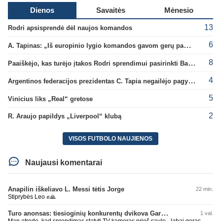
Dienos
Savaitės
Mėnesio
13
Rodri apsisprendė dėl naujos komandos
6
A. Tapinas: „Iš europinio lygio komandos gavom gerų pamokų“
8
Paaiškėjo, kas turėjo įtakos Rodri sprendimui pasirinkti Barselonos pusę
4
Argentinos federacijos prezidentas C. Tapia negailėjo pagyrų G. Infantino
5
Vinicius liks „Real“ gretose
2
R. Araujo papildys „Liverpool“ klubą
VISOS FUTBOLO NAUJIENOS
Naujausi komentarai
Anapilin iškeliavo L. Messi tėtis Jorge
22 min.
Stiprybės Leo ✊🙏
Turo anonsas: tiesioginių konkurentų dvikova Gargžduose
1 val.
Man atrodo, kad sprendimas statyti TV kameras prieš saulę - labai geras.