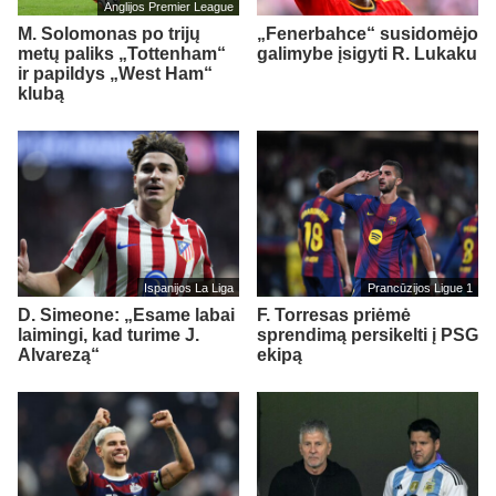
Anglijos Premier League
M. Solomonas po trijų
„Fenerbahce“ susidomėjo
metų paliks „Tottenham“
galimybe įsigyti R. Lukaku
ir papildys „West Ham“
klubą
Ispanijos La Liga
Prancūzijos Ligue 1
D. Simeone: „Esame labai
F. Torresas priėmė
laimingi, kad turime J.
sprendimą persikelti į PSG
Alvarezą“
ekipą