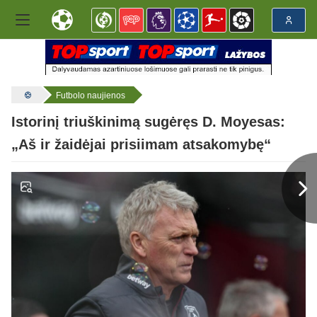
Futbolo naujienos
Istorinį triuškinimą sugėręs D. Moyesas:
„Aš ir žaidėjai prisiimam atsakomybę“