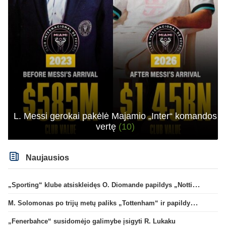
L. Messi gerokai pakėlė Majamio „Inter“ komandos
vertę
(10)
Naujausios
„Sporting“ klube atsiskleidęs O. Diomande papildys „Nottingham“ gretas
M. Solomonas po trijų metų paliks „Tottenham“ ir papildys „West Ham“ klubą
„Fenerbahce“ susidomėjo galimybe įsigyti R. Lukaku