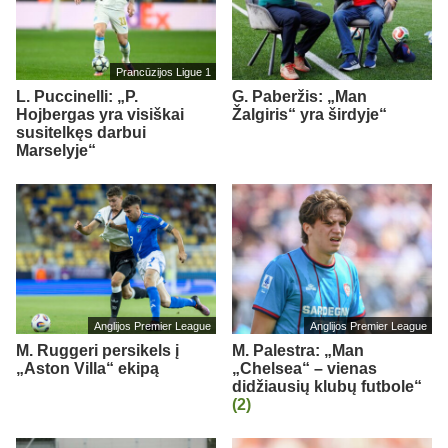
Prancūzijos Ligue 1
L. Puccinelli: „P.
G. Paberžis: „Man
Hojbergas yra visiškai
Žalgiris“ yra širdyje“
susitelkęs darbui
Marselyje“
Anglijos Premier League
Anglijos Premier League
M. Ruggeri persikels į
M. Palestra: „Man
„Aston Villa“ ekipą
„Chelsea“ – vienas
didžiausių klubų futbole“
(2)