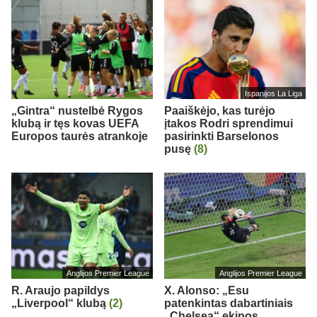
Ispanijos La Liga
„Gintra“ nustelbė Rygos
Paaiškėjo, kas turėjo
klubą ir tęs kovas UEFA
įtakos Rodri sprendimui
Europos taurės atrankoje
pasirinkti Barselonos
pusę
(8)
Anglijos Premier League
Anglijos Premier League
R. Araujo papildys
X. Alonso: „Esu
„Liverpool“ klubą
(2)
patenkintas dabartiniais
„Chelsea“ ekipos