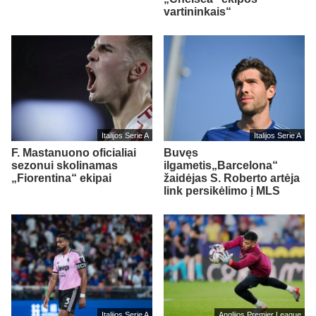
vartininkais“
Italijos Serie A
Italijos Serie A
F. Mastanuono oficialiai
Buvęs
sezonui skolinamas
ilgametis„Barcelona“
„Fiorentina“ ekipai
žaidėjas S. Roberto artėja
link persikėlimo į MLS
Italijos Serie A
Anglijos Premier League