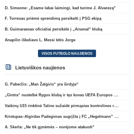
D. Simeone: „Esame labai laimingi, kad turime J. Alvarezą“
F. Torresas priėmė sprendimą persikelti į PSG ekipą
B. Guimaraesas oficialiai persikėlė į „Arsenal“ klubą
Anapilin iškeliavo L. Messi tėtis Jorge
VISOS FUTBOLO NAUJIENOS
Lietuviškos naujienos
G. Paberžis: „Man Žalgiris“ yra širdyje“
„Gintra“ nustelbė Rygos klubą ir tęs kovas UEFA Europos taurės atrankoje
Vaikinų U15 rinktinė Taline sužaidė pirmąsias kontrolines rungtynes
Kristupas–Algirdas Padegimas sugrįžta į FC „Hegelmann” B sudėtį
A. Skerla: „Ne tik gynėmės – norėjome atakuoti“