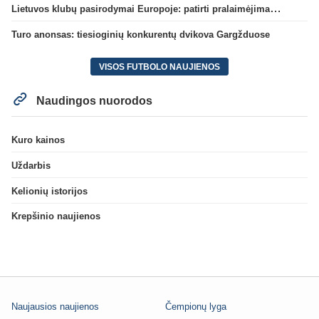
Lietuvos klubų pasirodymai Europoje: patirti pralaimėjimai Kroatijos atstovams
Turo anonsas: tiesioginių konkurentų dvikova Gargžduose
VISOS FUTBOLO NAUJIENOS
Naudingos nuorodos
Kuro kainos
Uždarbis
Kelionių istorijos
Krepšinio naujienos
Naujausios naujienos
Čempionų lyga