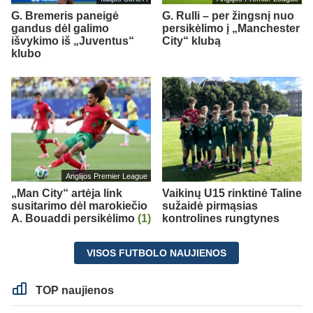
G. Bremeris paneigė
G. Rulli – per žingsnį nuo
gandus dėl galimo
persikėlimo į „Manchester
išvykimo iš „Juventus“
City“ klubą
klubo
Anglijos Premier League
„Man City“ artėja link
Vaikinų U15 rinktinė Taline
susitarimo dėl marokiečio
sužaidė pirmąsias
A. Bouaddi persikėlimo
(1)
kontrolines rungtynes
VISOS FUTBOLO NAUJIENOS
TOP naujienos