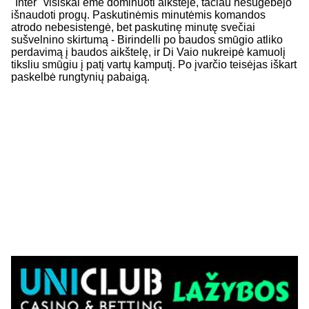
"Inter" visiškai ėmė dominuoti aikštėje, tačiau nesugebėjo
išnaudoti progų. Paskutinėmis minutėmis komandos
atrodo nebesistengė, bet paskutinę minutę svečiai
sušvelnino skirtumą - Birindelli po baudos smūgio atliko
perdavimą į baudos aikštelę, ir Di Vaio nukreipė kamuolį
tiksliu smūgiu į patį vartų kamputį. Po įvarčio teisėjas iškart
paskelbė rungtynių pabaigą.