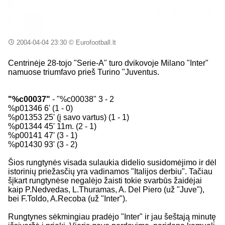
2004-04-04 23:30
© Eurofootball.lt
Centrinėje 28-tojo "Serie-A" turo dvikovoje Milano "Inter"
namuose triumfavo prieš Turino "Juventus.
"%c00037"
- "%c00038" 3 - 2
%p01346 6' (1 - 0)
%p01353 25' (į savo vartus) (1 - 1)
%p01344 45' 11m. (2 - 1)
%p00141 47' (3 - 1)
%p01430 93' (3 - 2)
Šios rungtynės visada sulaukia didelio susidomėjimo ir dėl
istorinių priežasčių yra vadinamos "Italijos derbiu". Tačiau
šįkart rungtynėse negalėjo žaisti tokie svarbūs žaidėjai
kaip P.Nedvedas, L.Thuramas, A. Del Piero (už "Juve"),
bei F.Toldo, A.Recoba (už "Inter").
Rungtynes sėkmingiau pradėjo "Inter" ir jau šeštają minutę