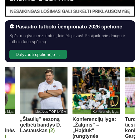
⚽ Pasaulio futbolo čempionato 2026 spėlionė
Spėk rungtynių rezultatus, laimėk prizus! Prisijunk prie draugų ir
futbolo fanų spėjimų.
Dalyvauti spėlionėje →
eira Liga
Lietuvos TOP LYGA
Konferencijų lyga
„Šiaulių“ sezoną
Konferencijų lyga:
Turo 
gelbėti bandys D.
„Žalgiris“ –
tiesio
nktinės
Lastauskas
(2)
„Hajduk“
konku
(1)
(rungtynės
Gargž