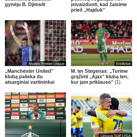
gynėju B. Djimsiti
įsivaizduoti, kad žaisime
prieš „Hajduk“
Anglijos Premier League
Eredivisie
„Manchester United“
M. ter Stegenas: „Turime
klubą palieka du
grąžinti „Ajax“ klubą ten,
atsarginiai vartininkai
kur jam priklauso“
(1)
Lietuvos TOP LYGA