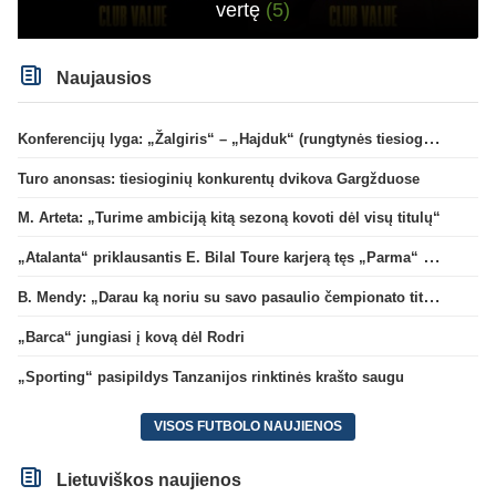
vertę
(5)
Naujausios
Konferencijų lyga: „Žalgiris“ – „Hajduk“ (rungtynės tiesiogiai)
Turo anonsas: tiesioginių konkurentų dvikova Gargžduose
M. Arteta: „Turime ambiciją kitą sezoną kovoti dėl visų titulų“
„Atalanta“ priklausantis E. Bilal Toure karjerą tęs „Parma“ gretose
B. Mendy: „Darau ką noriu su savo pasaulio čempionato titulu“
„Barca“ jungiasi į kovą dėl Rodri
„Sporting“ pasipildys Tanzanijos rinktinės krašto saugu
VISOS FUTBOLO NAUJIENOS
Lietuviškos naujienos