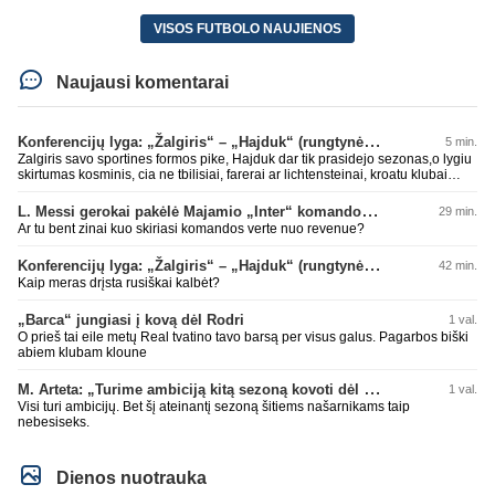
VISOS FUTBOLO NAUJIENOS
Naujausi komentarai
Konferencijų lyga: „Žalgiris“ – „Hajduk“ (rungtynės tiesiogiai)
5 min.
Zalgiris savo sportines formos pike, Hajduk dar tik prasidejo sezonas,o lygiu
skirtumas kosminis, cia ne tbilisiai, farerai ar lichtensteinai, kroatu klubai
parode kokioje s.... esame, tad tuo ir baigsis futbolo atgimimas, lauksim dar
10 metu kitu stebuklingu rungtyniu pries koki kysiniovo metalista
L. Messi gerokai pakėlė Majamio „Inter“ komandos vertę
29 min.
Ar tu bent zinai kuo skiriasi komandos verte nuo revenue?
Konferencijų lyga: „Žalgiris“ – „Hajduk“ (rungtynės tiesiogiai)
42 min.
Kaip meras drįsta rusiškai kalbėt?
„Barca“ jungiasi į kovą dėl Rodri
1 val.
O prieš tai eile metų Real tvatino tavo barsą per visus galus. Pagarbos biški
abiem klubam kloune
M. Arteta: „Turime ambiciją kitą sezoną kovoti dėl visų titulų“
1 val.
Visi turi ambicijų. Bet šį ateinantį sezoną šitiems našarnikams taip
nebesiseks.
Dienos nuotrauka