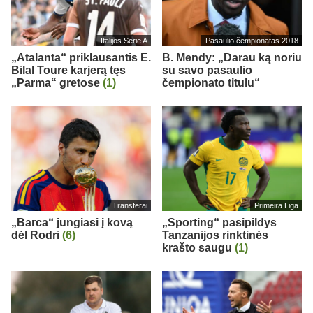
Italijos Serie A
Pasaulio čempionatas 2018
„Atalanta“ priklausantis E.
B. Mendy: „Darau ką noriu
Bilal Toure karjerą tęs
su savo pasaulio
„Parma“ gretose
(1)
čempionato titulu“
Transferai
Primeira Liga
„Barca“ jungiasi į kovą
„Sporting“ pasipildys
dėl Rodri
(6)
Tanzanijos rinktinės
krašto saugu
(1)