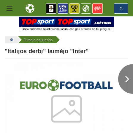
Futbolo naujienos
"Italijos derbį" laimėjo "Inter"