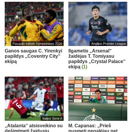
Pasaulio futbolo čempionatas 2026
Anglijos Premier League
Ganos saugas C. Yirenkyi
Ilgametis „Arsenal“
papildys „Coventry City“
žaidėjas T. Tomiyasu
ekipą
papildys „Crystal Palace“
ekipą
(1)
Italijos Serie A
„Atalanta“ atsisveikino su
M. Capanas: „Prieš
dešimtmetį žaidusiu
pusmetį negalėjau net