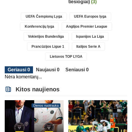
tiesiogiai)
(3)
UEFA Čempionų Lyga
UEFA Europos lyga
Konferencijų lyga
Anglijos Premier League
Vokietijos Bundesliga
Ispanijos La Liga
Prancūzijos Ligue 1
Italijos Serie A
Lietuvos TOP LYGA
Geriausi 0
Naujausi 0
Seniausi 0
Nėra komentarų...
Kitos naujienos
Dienos nuotrauka