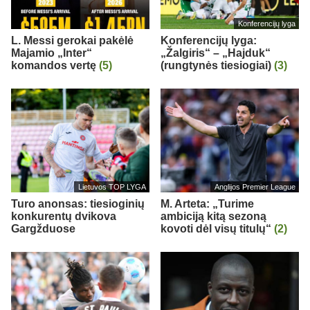
Konferencijų lyga
L. Messi gerokai pakėlė
Konferencijų lyga:
Majamio „Inter“
„Žalgiris“ – „Hajduk“
komandos vertę
(5)
(rungtynės tiesiogiai)
(3)
Lietuvos TOP LYGA
Anglijos Premier League
Turo anonsas: tiesioginių
M. Arteta: „Turime
konkurentų dvikova
ambiciją kitą sezoną
Gargžduose
kovoti dėl visų titulų“
(2)