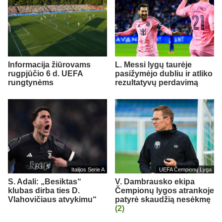
Informacija žiūrovams
L. Messi lygų taurėje
rugpjūčio 6 d. UEFA
pasižymėjo dubliu ir atliko
rungtynėms
rezultatyvų perdavimą
Italijos Serie A
UEFA Čempionų Lyga
S. Adali: „Besiktas“
V. Dambrausko ekipa
klubas dirba ties D.
Čempionų lygos atrankoje
Vlahovičiaus atvykimu“
patyrė skaudžią nesėkmę
(2)