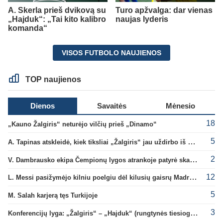
A. Skerla prieš dvikovą su
Turo apžvalga: dar vienas
„Hajduk“: „Tai kito kalibro
naujas lyderis
komanda“
VISOS FUTBOLO NAUJIENOS
TOP naujienos
Dienos
Savaitės
Mėnesio
18
„Kauno Žalgiris“ neturėjo vilčių prieš „Dinamo“
5
A. Tapinas atskleidė, kiek tiksliai „Žalgiris“ jau uždirbo iš UEFA premijų
2
V. Dambrausko ekipa Čempionų lygos atrankoje patyrė skaudžią nesėkmę
12
L. Messi pasižymėjo kilniu poelgiu dėl kilusių gaisrų Madride
5
M. Salah karjerą tęs Turkijoje
3
Konferencijų lyga: „Žalgiris“ – „Hajduk“ (rungtynės tiesiogiai)