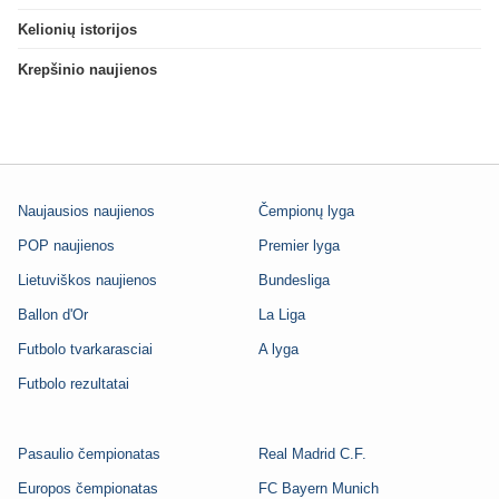
Kelionių istorijos
Krepšinio naujienos
Naujausios naujienos
Čempionų lyga
POP naujienos
Premier lyga
Lietuviškos naujienos
Bundesliga
Ballon d'Or
La Liga
Futbolo tvarkarasciai
A lyga
Futbolo rezultatai
Pasaulio čempionatas
Real Madrid C.F.
Europos čempionatas
FC Bayern Munich