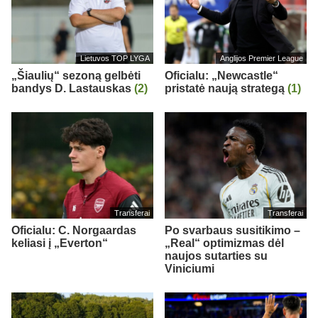
Lietuvos TOP LYGA
Anglijos Premier League
„Šiaulių“ sezoną gelbėti
Oficialu: „Newcastle“
bandys D. Lastauskas
(2)
pristatė naują strategą
(1)
Transferai
Transferai
Oficialu: C. Norgaardas
Po svarbaus susitikimo –
keliasi į „Everton“
„Real“ optimizmas dėl
naujos sutarties su
Viniciumi