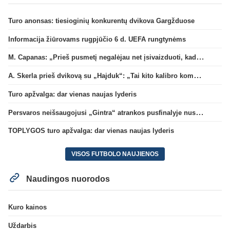
Turo anonsas: tiesioginių konkurentų dvikova Gargžduose
Informacija žiūrovams rugpjūčio 6 d. UEFA rungtynėms
M. Capanas: „Prieš pusmetį negalėjau net įsivaizduoti, kad žaisime prieš „Hajduk“
A. Skerla prieš dvikovą su „Hajduk“: „Tai kito kalibro komanda“
Turo apžvalga: dar vienas naujas lyderis
Persvaros neišsaugojusi „Gintra“ atrankos pusfinalyje nusileido Škotijos čempionėms
TOPLYGOS turo apžvalga: dar vienas naujas lyderis
VISOS FUTBOLO NAUJIENOS
Naudingos nuorodos
Kuro kainos
Uždarbis