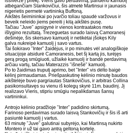
išsiveržė į priekį. Vieris gavo perdavimą, parideno kamuolį
atbėgančiam Stankovičiui, šis atmetė Martinsui ir jaunasis
nigerietis permetė vartininką Buffoną.
Aikštės šeimininkai po įvarčio toliau spaudė varžovus ir
beveik neleido jiems pereiti į kitą aikštės pusę.
Tačiau "Juve" apsigynė ir vienos kontraatakos metu
išlygino rezultatą. Trezeguetas surado laisvą Camoranesį
dešinėje, šis skersavo kamuolį ir netikėtai įšokęs Kily
galva nukreipė kamuolį į savo vartus.
Tai šokiravo "Inter" žaidėjus, ir po minutės vėl analogiškoje
situacijoje atsidurė Camoranesis, bet šį kartą jis, turėjęs
gerą progą smūgiuoti, užlaikė kamuolį ir bandė perdavimą
arčiau vartų, tačiau Materazzis "išnešė" kamuolį.
Po to žaidimas truputį aprimo, bet "Inter" vis dėlto baigė
kėlinį pirmaudamas. Priešpaskutinę kėlinio minutę baudos
aikštelėje buvo pargriautas Stankovičius, ir arbitras Collina
pasikonsultavęs su vienu iš kolegų skyrė 11m. baudinį. Jį
realizavo Vieris, stipriu smūgiu nepalikdamas šansų
vartininkui.
Antrojo kėlinio pradžioje "Inter" padidino skirtumą.
Farinoso perdavimas surado laisvą Stankovičių ir šis iš arti
pasiuntė kamuolį į vartus.
63 minutę "Juve" galutinai subyrėjo, kai Martinsą nukirto
Montero ir už tai gavo antrą geltoną kortelę.