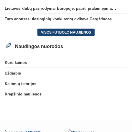
Lietuvos klubų pasirodymai Europoje: patirti pralaimėjimai Kroatijos atstovams
Turo anonsas: tiesioginių konkurentų dvikova Gargžduose
VISOS FUTBOLO NAUJIENOS
Naudingos nuorodos
Kuro kainos
Uždarbis
Kelionių istorijos
Krepšinio naujienos
Naujausios naujienos
Čempionų lyga