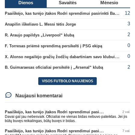
Dienos
Savaitės
Mėnesio
12
Paaiškėjo, kas turėjo įtakos Rodri sprendimui pasirinkti Barselonos pusę
3
Anapilin iškeliavo L. Messi tėtis Jorge
2
R. Araujo papildys „Liverpool“ klubą
0
F. Torresas priėmė sprendimą persikelti į PSG ekipą
0
X. Alonso negailėjo gražių žodžių dabartiniam savo klubui „Chelsea“
2
B. Guimaraesas oficialiai persikėlė į „Arsenal“ klubą
VISOS FUTBOLO NAUJIENOS
Naujausi komentarai
Paaiškėjo, kas turėjo įtakos Rodri sprendimui pasirinkti Barselonos pusę
2 val.
Davai gal jau nebesvaik. Oficialiai ne vienas bidas nebuvo pateiktas. Jei jis
būtų buvęs reikalingas, būtų buvęs ir bidas.
Paaiškėjo, kas turėjo įtakos Rodri sprendimui pasirinkti Barselonos pusę
7 val.