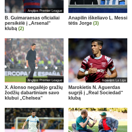
Anglijos Premier League
B. Guimaraesas oficialiai
Anapilin iškeliavo L. Messi
persikėlė į „Arsenal“
tėtis Jorge
(3)
klubą
(2)
Anglijos Premier League
Ispanijos La Liga
X. Alonso negailėjo gražių
Marokietis N. Aguerdas
žodžių dabartiniam savo
sugrįš į „Real Sociedad“
klubui „Chelsea“
klubą