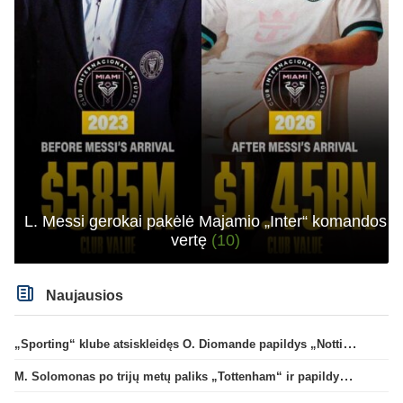
L. Messi gerokai pakėlė Majamio „Inter“ komandos
vertę
(10)
Naujausios
„Sporting“ klube atsiskleidęs O. Diomande papildys „Nottingham“ gretas
M. Solomonas po trijų metų paliks „Tottenham“ ir papildys „West Ham“ klubą