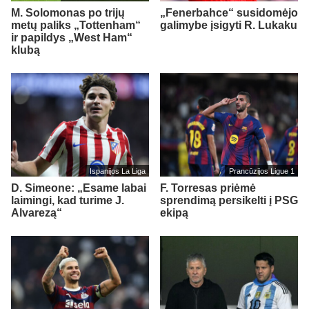
M. Solomonas po trijų
„Fenerbahce“ susidomėjo
metų paliks „Tottenham“
galimybe įsigyti R. Lukaku
ir papildys „West Ham“
klubą
Ispanijos La Liga
Prancūzijos Ligue 1
D. Simeone: „Esame labai
F. Torresas priėmė
laimingi, kad turime J.
sprendimą persikelti į PSG
Alvarezą“
ekipą