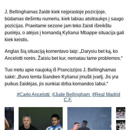
J. Bellinghamas žaidė kiek neįprastoje pozicijoje,
būdamas dešimtu numeriu, kiek labiau atsitraukęs į saugo
pozicijas. Praeitame sezone jam teko žaisti išreikštu
puolėju, o atėjus į komandą Kylianui Mbappe situacija gali
kiek keistis.
Anglas šią situaciją komentavo taip: „Darysiu bet ką, ko
Ancelotti norės. Žaisiu bet kur, nematau tame problemos.“
Tuo metu apie naujoką iš Prancūzijos J. Bellinghamas
sakė: „Buvo lemta šiandien Kylianui įmušti įvartį. Jis yra
puikus žaidėjas, jis sunkiai dirba komandos labui.“
#Carlo Ancelotti
#Jude Bellingham
#Real Madrid
C.F.