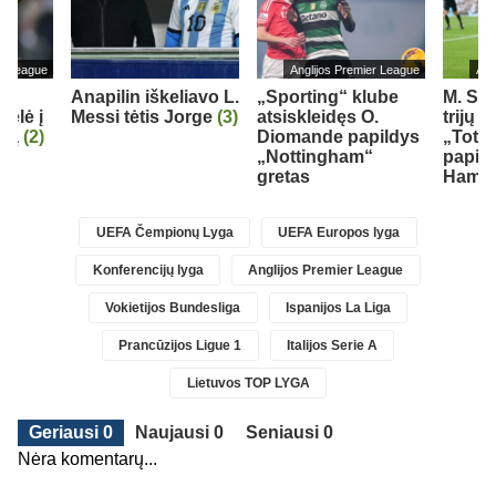
er League
Anglijos Premier League
Ang
as
Anapilin iškeliavo L.
„Sporting“ klube
M. So
kėlė į
Messi tėtis Jorge
(3)
atsiskleidęs O.
trijų 
ubą
(2)
Diomande papildys
„Totte
„Nottingham“
papil
gretas
Ham“ 
UEFA Čempionų Lyga
UEFA Europos lyga
Konferencijų lyga
Anglijos Premier League
Vokietijos Bundesliga
Ispanijos La Liga
Prancūzijos Ligue 1
Italijos Serie A
Lietuvos TOP LYGA
Geriausi 0
Naujausi 0
Seniausi 0
Nėra komentarų...