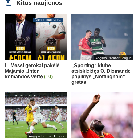
Kitos naujienos
Dienos nuotrauka
Anglijos Premier League
L. Messi gerokai pakėlė
„Sporting“ klube
Majamio „Inter“
atsiskleidęs O. Diomande
komandos vertę
(10)
papildys „Nottingham“
gretas
Anglijos Premier League