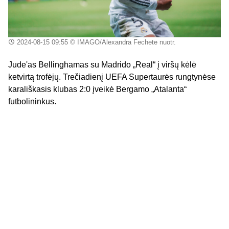
2024-08-15 09:55
© IMAGO/Alexandra Fechete nuotr.
Jude'as Bellinghamas su Madrido „Real“ į viršų kėlė
ketvirtą trofėjų. Trečiadienį UEFA Supertaurės rungtynėse
karališkasis klubas 2:0 įveikė Bergamo „Atalanta“
futbolininkus.