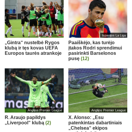
Ispanijos La Liga
„Gintra“ nustelbė Rygos
Paaiškėjo, kas turėjo
klubą ir tęs kovas UEFA
įtakos Rodri sprendimui
Europos taurės atrankoje
pasirinkti Barselonos
pusę
(12)
Anglijos Premier League
Anglijos Premier League
R. Araujo papildys
X. Alonso: „Esu
„Liverpool“ klubą
(2)
patenkintas dabartiniais
„Chelsea“ ekipos