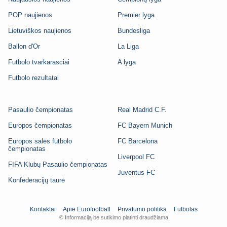
POP naujienos
Premier lyga
Lietuviškos naujienos
Bundesliga
Ballon d'Or
La Liga
Futbolo tvarkarasciai
A lyga
Futbolo rezultatai
Pasaulio čempionatas
Real Madrid C.F.
Europos čempionatas
FC Bayern Munich
Europos salės futbolo
FC Barcelona
čempionatas
Liverpool FC
FIFA Klubų Pasaulio čempionatas
Juventus FC
Konfederacijų taurė
Kontaktai
Apie Eurofootball
Privatumo politika
Futbolas
© Informaciją be sutikimo platinti draudžiama