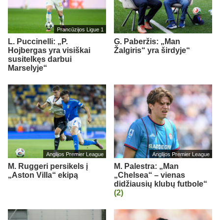
Prancūzijos Ligue 1
L. Puccinelli: „P.
G. Paberžis: „Man
Hojbergas yra visiškai
Žalgiris“ yra širdyje“
susitelkęs darbui
Marselyje“
Anglijos Premier League
Anglijos Premier League
M. Ruggeri persikels į
M. Palestra: „Man
„Aston Villa“ ekipą
„Chelsea“ – vienas
didžiausių klubų futbole“
(2)