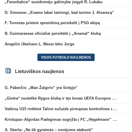
„Fenerbahce“ susidomėjo galimybe įsigyti R. Lukaku
D. Simeone: „Esame labai laimingi, kad turime J. Alvarezą“
F. Torresas priėmė sprendimą persikelti į PSG ekipą
B. Guimaraesas oficialiai persikėlė į „Arsenal“ klubą
Anapilin iškeliavo L. Messi tėtis Jorge
VISOS FUTBOLO NAUJIENOS
Lietuviškos naujienos
G. Paberžis: „Man Žalgiris“ yra širdyje“
„Gintra“ nustelbė Rygos klubą ir tęs kovas UEFA Europos taurės atrankoje
Vaikinų U15 rinktinė Taline sužaidė pirmąsias kontrolines rungtynes
Kristupas–Algirdas Padegimas sugrįžta į FC „Hegelmann” B sudėtį
A. Skerla: „Ne tik gynėmės – norėjome atakuoti“