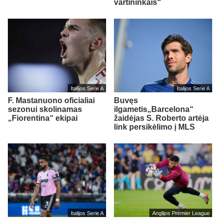
vartininkais“
Italijos Serie A
Italijos Serie A
F. Mastanuono oficialiai
Buvęs
sezonui skolinamas
ilgametis„Barcelona“
„Fiorentina“ ekipai
žaidėjas S. Roberto artėja
link persikėlimo į MLS
Italijos Serie A
Anglijos Premier League