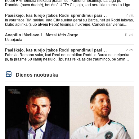
Kodėl RM nemoka niekada pralaimėti. Pamenu nelaimėjo La Liga po
Ronaldo (buvo duobė), bet ėmė UEFA CL, lojo, kad nereikia mums La Liga,
kaip n metų nepasisekė laimėti dar tada Benzema lyg užmetė, kad nori
laimėti La Liga. Dabar vėl gavo nuo Barcos ir Rodri ateina ne pas juos, vėl
Paaiškėjo, kas turėjo įtakos Rodri sprendimui pasirinkti Barselonos pusę
7 val.
nereikia mums jo, senas ir t.t. Gal davai vyriškai priimkit tuos pralaimėjimus
In your face RM, sakiau, kad City sueina gerai su Barca, net jei Rodri laisvas,
be kvailų nereikia, nenorim ir t.t.
klubo aplinka (šiuo atveju Pepa) teisingai nukreipė. Canceli dar vienas
buves Rodri bendraklubis, bus įdomus sezonas. Abu apsipirko neblogai.
Super
Anapilin iškeliavo L. Messi tėtis Jorge
11 val.
Uzuojauta
Paaiškėjo, kas turėjo įtakos Rodri sprendimui pasirinkti Barselonos pusę
12 val.
Fabrizio Romano sako, kad Real net nebidino Rodri, o Barca net neiperka
jo, ta prasme 50 liamų nesiūlo. Išpustas reikalas dėl traumingo, be 5min
dieduko.
Dienos nuotrauka