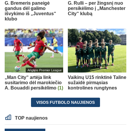
G. Bremeris paneigė
G. Rulli – per žingsnį nuo
gandus dėl galimo
persikėlimo į „Manchester
išvykimo iš „Juventus“
City“ klubą
klubo
Anglijos Premier League
„Man City“ artėja link
Vaikinų U15 rinktinė Taline
susitarimo dėl marokiečio
sužaidė pirmąsias
A. Bouaddi persikėlimo
(1)
kontrolines rungtynes
VISOS FUTBOLO NAUJIENOS
TOP naujienos