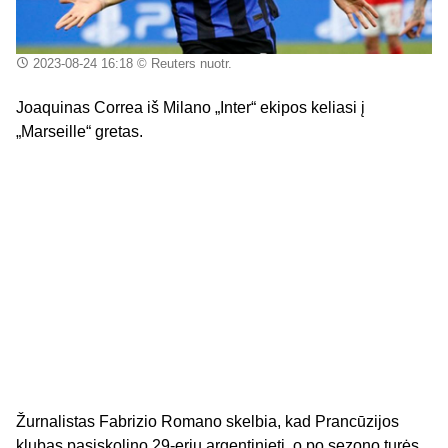
2023-08-24 16:18
© Reuters nuotr.
Joaquinas Correa iš Milano „Inter“ ekipos keliasi į
„Marseille“ gretas.
Žurnalistas Fabrizio Romano skelbia, kad Prancūzijos
klubas pasiskolino 29-erių argentinietį, o po sezono turės