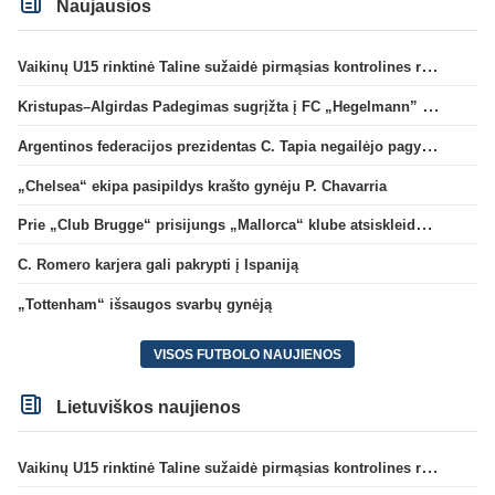
Naujausios
Vaikinų U15 rinktinė Taline sužaidė pirmąsias kontrolines rungtynes
Kristupas–Algirdas Padegimas sugrįžta į FC „Hegelmann” B sudėtį
Argentinos federacijos prezidentas C. Tapia negailėjo pagyrų G. Infantino
„Chelsea“ ekipa pasipildys krašto gynėju P. Chavarria
Prie „Club Brugge“ prisijungs „Mallorca“ klube atsiskleidęs J. Virgili
C. Romero karjera gali pakrypti į Ispaniją
„Tottenham“ išsaugos svarbų gynėją
VISOS FUTBOLO NAUJIENOS
Lietuviškos naujienos
Vaikinų U15 rinktinė Taline sužaidė pirmąsias kontrolines rungtynes