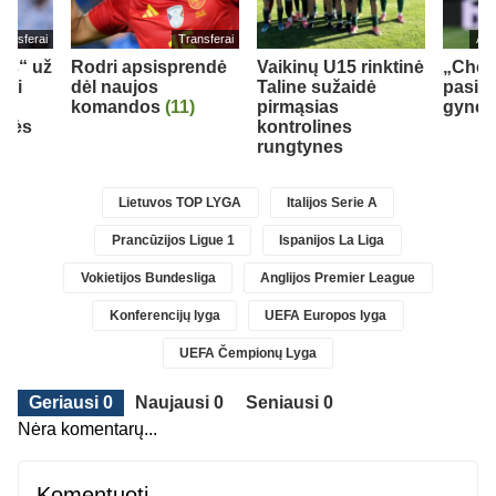
ransferai
Transferai
Ang
eds“ už
Rodri apsisprendė
Vaikinų U15 rinktinė
„Chel
bui
dėl naujos
Taline sužaidė
pasipi
komandos
(11)
pirmąsias
gynėju
inės
kontrolines
rungtynes
Lietuvos TOP LYGA
Italijos Serie A
Prancūzijos Ligue 1
Ispanijos La Liga
Vokietijos Bundesliga
Anglijos Premier League
Konferencijų lyga
UEFA Europos lyga
UEFA Čempionų Lyga
Geriausi 0
Naujausi 0
Seniausi 0
Nėra komentarų...
Komentuoti