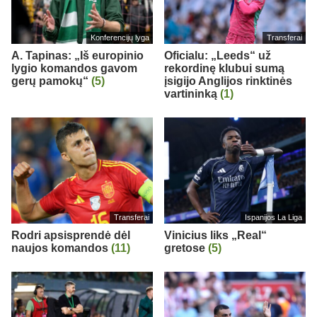
Konferencijų lyga
Transferai
A. Tapinas: „Iš europinio
Oficialu: „Leeds“ už
lygio komandos gavom
rekordinę klubui sumą
gerų pamokų“
(5)
įsigijo Anglijos rinktinės
vartininką
(1)
Transferai
Ispanijos La Liga
Rodri apsisprendė dėl
Vinicius liks „Real“
naujos komandos
(11)
gretose
(5)