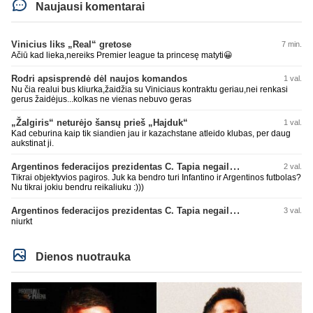
Naujausi komentarai
Vinicius liks „Real“ gretose
7 min.
Ačiū kad lieka,nereiks Premier league ta princesę matyti😀
Rodri apsisprendė dėl naujos komandos
1 val.
Nu čia realui bus kliurka,žaidžia su Viniciaus kontraktu geriau,nei renkasi
gerus žaidėjus...kolkas ne vienas nebuvo geras
„Žalgiris“ neturėjo šansų prieš „Hajduk“
1 val.
Kad ceburina kaip tik siandien jau ir kazachstane atleido klubas, per daug
aukstinat ji.
Argentinos federacijos prezidentas C. Tapia negailėjo pagyrų G. Infantino
2 val.
Tikrai objektyvios pagiros. Juk ka bendro turi Infantino ir Argentinos futbolas?
Nu tikrai jokiu bendru reikaliuku :)))
Argentinos federacijos prezidentas C. Tapia negailėjo pagyrų G. Infantino
3 val.
niurkt
Dienos nuotrauka