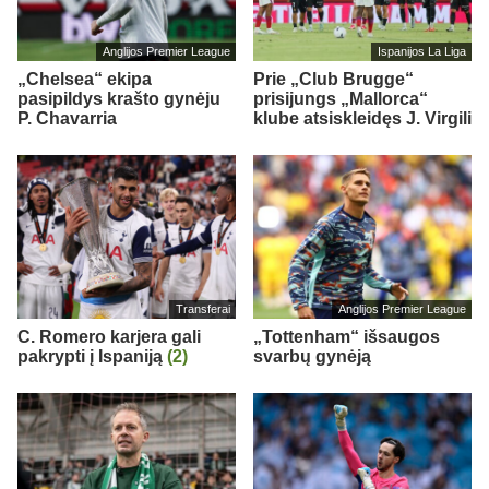
Anglijos Premier League
Ispanijos La Liga
„Chelsea“ ekipa
Prie „Club Brugge“
pasipildys krašto gynėju
prisijungs „Mallorca“
P. Chavarria
klube atsiskleidęs J. Virgili
Transferai
Anglijos Premier League
C. Romero karjera gali
„Tottenham“ išsaugos
pakrypti į Ispaniją
(2)
svarbų gynėją