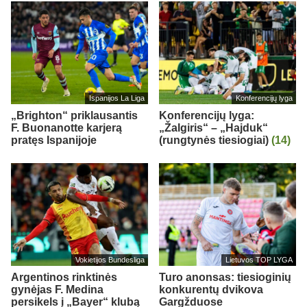
Ispanijos La Liga
Konferencijų lyga
„Brighton“ priklausantis
Konferencijų lyga:
F. Buonanotte karjerą
„Žalgiris“ – „Hajduk“
pratęs Ispanijoje
(rungtynės tiesiogiai)
(14)
Vokietijos Bundesliga
Lietuvos TOP LYGA
Argentinos rinktinės
Turo anonsas: tiesioginių
gynėjas F. Medina
konkurentų dvikova
persikels į „Bayer“ klubą
Gargžduose