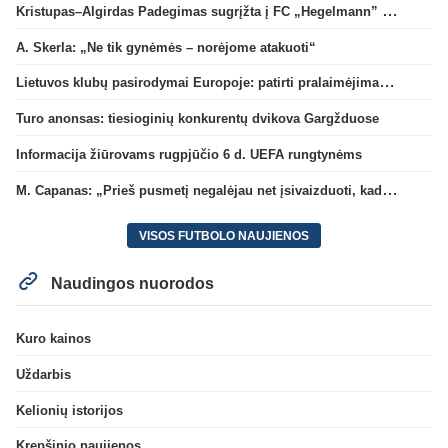
Kristupas–Algirdas Padegimas sugrįžta į FC „Hegelmann” B sudėtį
A. Skerla: „Ne tik gynėmės – norėjome atakuoti“
Lietuvos klubų pasirodymai Europoje: patirti pralaimėjimai Kroatijos atstovams
Turo anonsas: tiesioginių konkurentų dvikova Gargžduose
Informacija žiūrovams rugpjūčio 6 d. UEFA rungtynėms
M. Capanas: „Prieš pusmetį negalėjau net įsivaizduoti, kad žaisime prieš „Hajduk“
VISOS FUTBOLO NAUJIENOS
Naudingos nuorodos
Kuro kainos
Uždarbis
Kelionių istorijos
Krepšinio naujienos