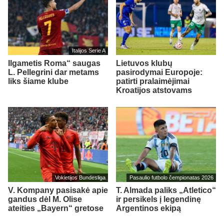
Italijos Serie A
Ilgametis Roma“ saugas
Lietuvos klubų
L. Pellegrini dar metams
pasirodymai Europoje:
liks šiame klube
patirti pralaimėjimai
Kroatijos atstovams
Vokietijos Bundesliga
Pasaulio futbolo čempionatas 2026
V. Kompany pasisakė apie
T. Almada paliks „Atletico“
gandus dėl M. Olise
ir persikels į legendinę
ateities „Bayern“ gretose
Argentinos ekipą