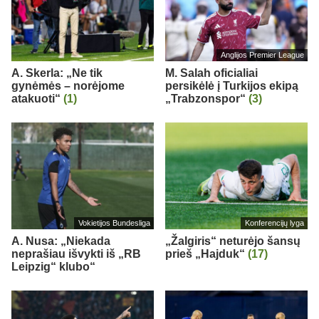
Anglijos Premier League
A. Skerla: „Ne tik
M. Salah oficialiai
gynėmės – norėjome
persikėlė į Turkijos ekipą
atakuoti“
(1)
„Trabzonspor“
(3)
Vokietijos Bundesliga
Konferencijų lyga
A. Nusa: „Niekada
„Žalgiris“ neturėjo šansų
neprašiau išvykti iš „RB
prieš „Hajduk“
(17)
Leipzig“ klubo“