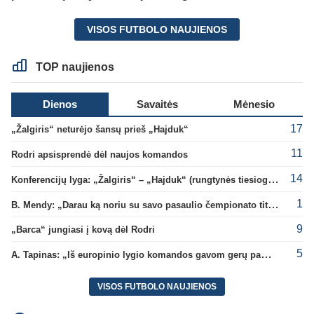
VISOS FUTBOLO NAUJIENOS
TOP naujienos
Dienos
Savaitės
Mėnesio
17
„Žalgiris“ neturėjo šansų prieš „Hajduk“
11
Rodri apsisprendė dėl naujos komandos
14
Konferencijų lyga: „Žalgiris“ – „Hajduk“ (rungtynės tiesiogiai)
1
B. Mendy: „Darau ką noriu su savo pasaulio čempionato titulu“
9
„Barca“ jungiasi į kovą dėl Rodri
5
A. Tapinas: „Iš europinio lygio komandos gavom gerų pamokų“
VISOS FUTBOLO NAUJIENOS