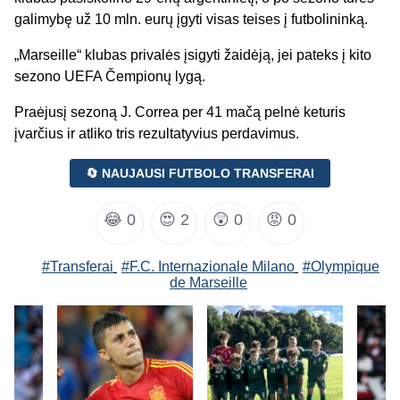
galimybę už 10 mln. eurų įgyti visas teises į futbolininką.
„Marseille“ klubas privalės įsigyti žaidėją, jei pateks į kito
sezono UEFA Čempionų lygą.
Praėjusį sezoną J. Correa per 41 mačą pelnė keturis
įvarčius ir atliko tris rezultatyvius perdavimus.
🔄 NAUJAUSI FUTBOLO TRANSFERAI
😂
0
😍
2
😲
0
😡
0
#Transferai
#F.C. Internazionale Milano
#Olympique
de Marseille