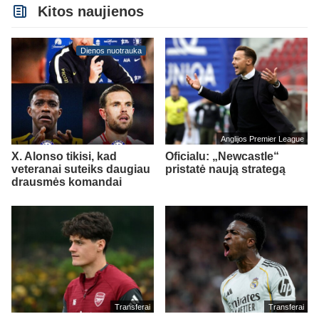
Kitos naujienos
Dienos nuotrauka
Anglijos Premier League
X. Alonso tikisi, kad
Oficialu: „Newcastle“
veteranai suteiks daugiau
pristatė naują strategą
drausmės komandai
Transferai
Transferai