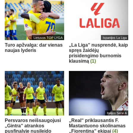
Lietuvos TOP LYGA
Ispanijos La Liga
Turo apžvalga: dar vienas
„La Liga“ nusprendė, kaip
naujas lyderis
spręs žaidėjų
prisidengimo burnomis
klausimą
(1)
Italijos Serie A
Persvaros neišsaugojusi
„Real“ priklausantis F.
„Gintra“ atrankos
Mastantuono skolinamas
pusfinalyje nusileido
„Fiorentina“ ekipai
(4)