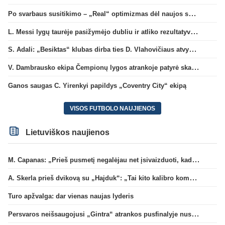
Po svarbaus susitikimo – „Real“ optimizmas dėl naujos sutarties su Viniciumi
L. Messi lygų taurėje pasižymėjo dubliu ir atliko rezultatyvų perdavimą
S. Adali: „Besiktas“ klubas dirba ties D. Vlahovičiaus atvykimu“
V. Dambrausko ekipa Čempionų lygos atrankoje patyrė skaudžią nesėkmę
Ganos saugas C. Yirenkyi papildys „Coventry City“ ekipą
VISOS FUTBOLO NAUJIENOS
Lietuviškos naujienos
M. Capanas: „Prieš pusmetį negalėjau net įsivaizduoti, kad žaisime prieš „Hajduk“
A. Skerla prieš dvikovą su „Hajduk“: „Tai kito kalibro komanda“
Turo apžvalga: dar vienas naujas lyderis
Persvaros neišsaugojusi „Gintra“ atrankos pusfinalyje nusileido Škotijos čempionėms