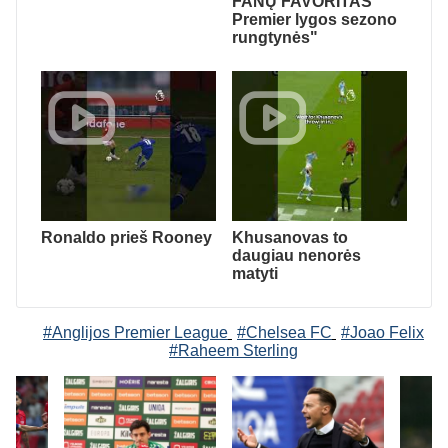
FANŲ FAVORITAS
Premier lygos sezono
rungtynės"
Ronaldo prieš Rooney
Khusanovas to
daugiau nenorės
matyti
#Anglijos Premier League
#Chelsea FC
#Joao Felix
#Raheem Sterling