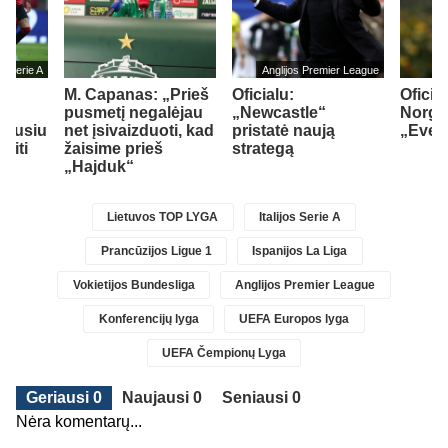
jos Serie A
Anglijos Premier League
M. Capanas: „Prieš
Oficialu:
Oficial
su
pusmetį negalėjau
„Newcastle“
Norgaa
idusiu
net įsivaizduoti, kad
pristatė naują
„Ever
siti
žaisime prieš
strategą
„Hajduk“
Lietuvos TOP LYGA
Italijos Serie A
Prancūzijos Ligue 1
Ispanijos La Liga
Vokietijos Bundesliga
Anglijos Premier League
Konferencijų lyga
UEFA Europos lyga
UEFA Čempionų Lyga
Geriausi 0
Naujausi 0
Seniausi 0
Nėra komentarų...