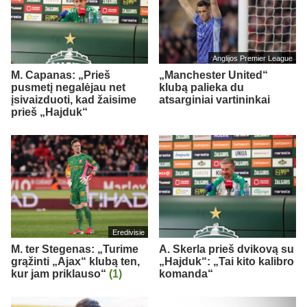
Anglijos Premier League
M. Capanas: „Prieš
„Manchester United“
pusmetį negalėjau net
klubą palieka du
įsivaizduoti, kad žaisime
atsarginiai vartininkai
prieš „Hajduk“
Eredivisie
M. ter Stegenas: „Turime
A. Skerla prieš dvikovą su
grąžinti „Ajax“ klubą ten,
„Hajduk“: „Tai kito kalibro
kur jam priklauso“
(1)
komanda“