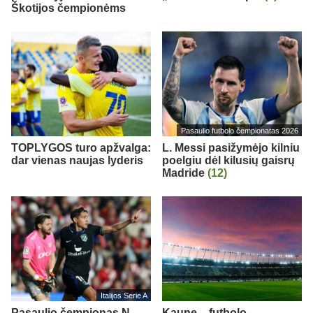
Škotijos čempionėms
Pasaulio futbolo čempionatas 2026
TOPLYGOS turo apžvalga:
L. Messi pasižymėjo kilniu
dar vienas naujas lyderis
poelgiu dėl kilusių gaisrų
Madride
(12)
Italijos Serie A
Pasaulio čempionas N.
Kaune – futbolo