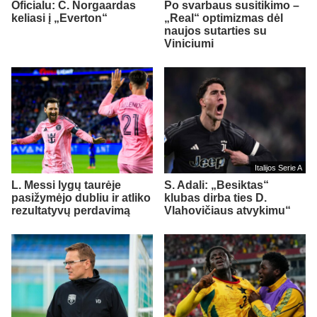
Oficialu: C. Norgaardas
Po svarbaus susitikimo –
keliasi į „Everton“
„Real“ optimizmas dėl
naujos sutarties su
Viniciumi
Italijos Serie A
L. Messi lygų taurėje
S. Adali: „Besiktas“
pasižymėjo dubliu ir atliko
klubas dirba ties D.
rezultatyvų perdavimą
Vlahovičiaus atvykimu“