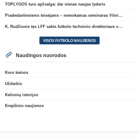
TOPLYGOS turo apžvalga: dar vienas naujas lyderis
Pradedantiesiems teisėjams – nemokamas seminaras Vilniuje šį penktadienį
K. Rudžionis tęs LFF salės futbolo techninio direktoriaus veiklą
VISOS FUTBOLO NAUJIENOS
Naudingos nuorodos
Kuro kainos
Uždarbis
Kelionių istorijos
Krepšinio naujienos