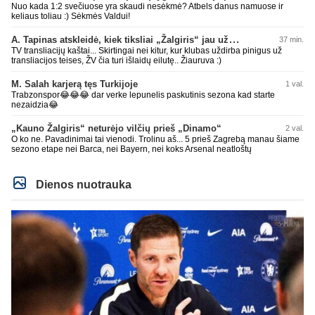
Nuo kada 1:2 svečiuose yra skaudi nesėkmė? Atbels danus namuose ir
keliaus toliau :) Sėkmės Valdui!
A. Tapinas atskleidė, kiek tiksliai „Žalgiris“ jau uždirbo iš UEFA premijų
37 min.
TV transliacijų kaštai... Skirtingai nei kitur, kur klubas uždirba pinigus už
transliacijos teises, ŽV čia turi išlaidų eilutę.. Žiauruva :)
M. Salah karjerą tęs Turkijoje
1 val.
Trabzonspor😂😂😂 dar verke lepunelis paskutinis sezona kad starte
nezaidzia😂
„Kauno Žalgiris“ neturėjo vilčių prieš „Dinamo“
2 val.
O ko ne. Pavadinimai tai vienodi. Trolinu aš... 5 prieš Zagrebą manau šiame
sezono etape nei Barca, nei Bayern, nei koks Arsenal neatloštų
Dienos nuotrauka