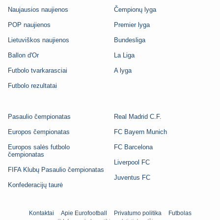
Naujausios naujienos
Čempionų lyga
POP naujienos
Premier lyga
Lietuviškos naujienos
Bundesliga
Ballon d'Or
La Liga
Futbolo tvarkarasciai
A lyga
Futbolo rezultatai
Pasaulio čempionatas
Real Madrid C.F.
Europos čempionatas
FC Bayern Munich
Europos salės futbolo
FC Barcelona
čempionatas
Liverpool FC
FIFA Klubų Pasaulio čempionatas
Juventus FC
Konfederacijų taurė
Kontaktai
Apie Eurofootball
Privatumo politika
Futbolas