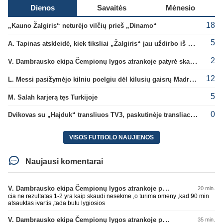
Dienos
Savaitės
Mėnesio
18
„Kauno Žalgiris“ neturėjo vilčių prieš „Dinamo“
5
A. Tapinas atskleidė, kiek tiksliai „Žalgiris“ jau uždirbo iš UEFA premijų
2
V. Dambrausko ekipa Čempionų lygos atrankoje patyrė skaudžią nesėkmę
12
L. Messi pasižymėjo kilniu poelgiu dėl kilusių gaisrų Madride
5
M. Salah karjerą tęs Turkijoje
0
Dvikovas su „Hajduk“ transliuos TV3, paskutinėje transliacijoje – nauji rekordai
VISOS FUTBOLO NAUJIENOS
Naujausi komentarai
V. Dambrausko ekipa Čempionų lygos atrankoje patyrė skaudžią nesėkmę
20 min.
cia ne rezultatas 1-2 yra kaip skaudi nesekme ,o turima omeny ,kad 90 min
atsauktas ivartis ,tada butu lygiosios
V. Dambrausko ekipa Čempionų lygos atrankoje patyrė skaudžią nesėkmę
35 min.