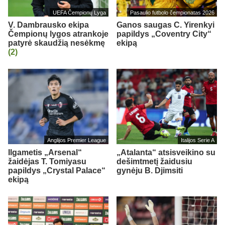
UEFA Čempionų Lyga
Pasaulio futbolo čempionatas 2026
V. Dambrausko ekipa
Ganos saugas C. Yirenkyi
Čempionų lygos atrankoje
papildys „Coventry City“
patyrė skaudžią nesėkmę
ekipą
(2)
Anglijos Premier League
Italijos Serie A
Ilgametis „Arsenal“
„Atalanta“ atsisveikino su
žaidėjas T. Tomiyasu
dešimtmetį žaidusiu
papildys „Crystal Palace“
gynėju B. Djimsiti
ekipą