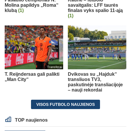
Molina papildys „Roma“
savaitgalis: LFF taurės
klubą
(1)
finalas vyks spalio 11-ąją
(1)
Transferai
T. Reijndersas gali palikti
Dvikovas su „Hajduk“
„Man City“
transliuos TV3,
paskutinėje transliacijoje
– nauji rekordai
VISOS FUTBOLO NAUJIENOS
TOP naujienos