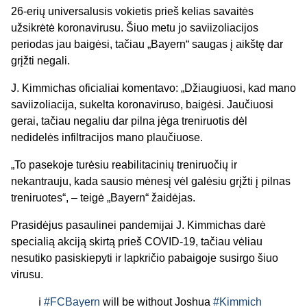
26-erių universalusis vokietis prieš kelias savaitės
užsikrėtė koronavirusu. Šiuo metu jo saviizoliacijos
periodas jau baigėsi, tačiau „Bayern“ saugas į aikštę dar
grįžti negali.
J. Kimmichas oficialiai komentavo: „Džiaugiuosi, kad mano
saviizoliacija, sukelta koronaviruso, baigėsi. Jaučiuosi
gerai, tačiau negaliu dar pilna jėga treniruotis dėl
nedidelės infiltracijos mano plaučiuose.
„To pasekoje turėsiu reabilitacinių treniruočių ir
nekantrauju, kada sausio mėnesį vėl galėsiu grįžti į pilnas
treniruotes“, – teigė „Bayern“ žaidėjas.
Prasidėjus pasaulinei pandemijai J. Kimmichas darė
specialią akciją skirtą prieš COVID-19, tačiau vėliau
nesutiko pasiskiepyti ir lapkričio pabaigoje susirgo šiuo
virusu.
ℹ️
#FCBayern
will be without Joshua
#Kimmich