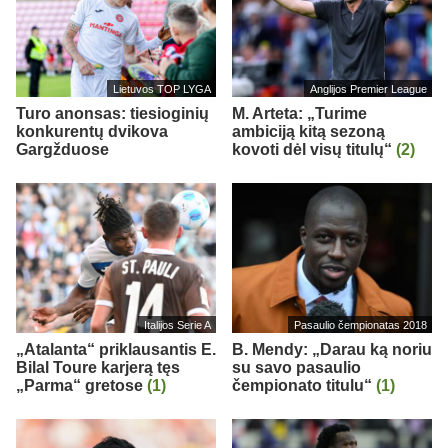
Lietuvos TOP LYGA
Anglijos Premier League
Turo anonsas: tiesioginių
M. Arteta: „Turime
konkurentų dvikova
ambiciją kitą sezoną
Gargžduose
kovoti dėl visų titulų“
(2)
Italijos Serie A
Pasaulio čempionatas 2018
„Atalanta“ priklausantis E.
B. Mendy: „Darau ką noriu
Bilal Toure karjerą tęs
su savo pasaulio
„Parma“ gretose
(1)
čempionato titulu“
(1)