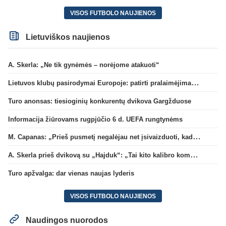
VISOS FUTBOLO NAUJIENOS
Lietuviškos naujienos
A. Skerla: „Ne tik gynėmės – norėjome atakuoti“
Lietuvos klubų pasirodymai Europoje: patirti pralaimėjimai Kroatijos atstovams
Turo anonsas: tiesioginių konkurentų dvikova Gargžduose
Informacija žiūrovams rugpjūčio 6 d. UEFA rungtynėms
M. Capanas: „Prieš pusmetį negalėjau net įsivaizduoti, kad žaisime prieš „Hajduk“
A. Skerla prieš dvikovą su „Hajduk“: „Tai kito kalibro komanda“
Turo apžvalga: dar vienas naujas lyderis
VISOS FUTBOLO NAUJIENOS
Naudingos nuorodos