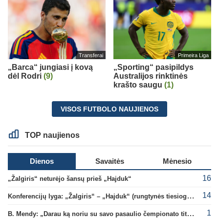
Transferai
Primeira Liga
„Barca“ jungiasi į kovą
„Sporting“ pasipildys
dėl Rodri
(9)
Australijos rinktinės
krašto saugu
(1)
VISOS FUTBOLO NAUJIENOS
TOP naujienos
Dienos
Savaitės
Mėnesio
16
„Žalgiris“ neturėjo šansų prieš „Hajduk“
14
Konferencijų lyga: „Žalgiris“ – „Hajduk“ (rungtynės tiesiogiai)
1
B. Mendy: „Darau ką noriu su savo pasaulio čempionato titulu“