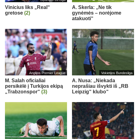
Vinicius liks „Real“
A. Skerla: „Ne tik
gretose
(2)
gynėmės – norėjome
atakuoti“
Anglijos Premier League
Vokietijos Bundesliga
M. Salah oficialiai
A. Nusa: „Niekada
persikėlė į Turkijos ekipą
neprašiau išvykti iš „RB
„Trabzonspor“
(3)
Leipzig“ klubo“