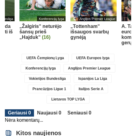
undesliga
Konferencijų lyga
Anglijos Premier League
ekada
„Žalgiris“ neturėjo
„Tottenham“
A. Tap
kti iš
šansų prieš
išsaugos svarbų
europi
„Hajduk“
(16)
gynėją
koma
gerų 
UEFA Čempionų Lyga
UEFA Europos lyga
Konferencijų lyga
Anglijos Premier League
Vokietijos Bundesliga
Ispanijos La Liga
Prancūzijos Ligue 1
Italijos Serie A
Lietuvos TOP LYGA
Geriausi 0
Naujausi 0
Seniausi 0
Nėra komentarų...
Kitos naujienos