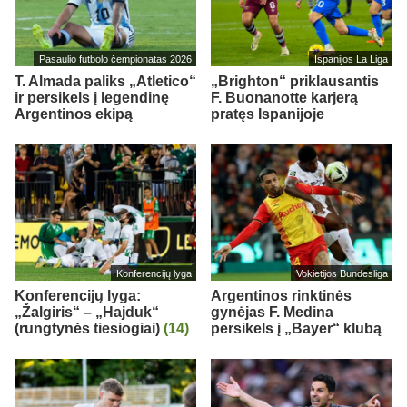
Pasaulio futbolo čempionatas 2026
Ispanijos La Liga
T. Almada paliks „Atletico“
„Brighton“ priklausantis
ir persikels į legendinę
F. Buonanotte karjerą
Argentinos ekipą
pratęs Ispanijoje
Konferencijų lyga
Vokietijos Bundesliga
Konferencijų lyga:
Argentinos rinktinės
„Žalgiris“ – „Hajduk“
gynėjas F. Medina
(rungtynės tiesiogiai)
(14)
persikels į „Bayer“ klubą