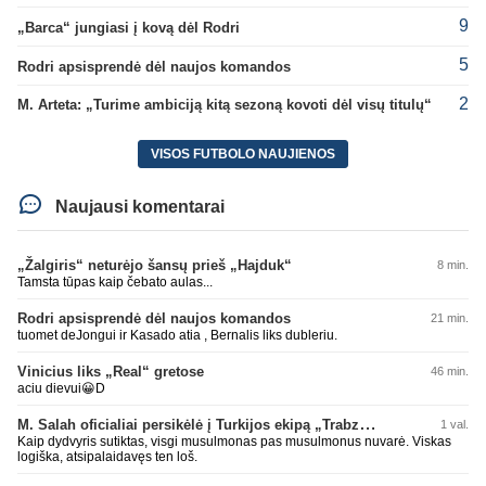
9
„Barca“ jungiasi į kovą dėl Rodri
5
Rodri apsisprendė dėl naujos komandos
2
M. Arteta: „Turime ambiciją kitą sezoną kovoti dėl visų titulų“
VISOS FUTBOLO NAUJIENOS
Naujausi komentarai
„Žalgiris“ neturėjo šansų prieš „Hajduk“
8 min.
Tamsta tūpas kaip čebato aulas...
Rodri apsisprendė dėl naujos komandos
21 min.
tuomet deJongui ir Kasado atia , Bernalis liks dubleriu.
Vinicius liks „Real“ gretose
46 min.
aciu dievui😀D
M. Salah oficialiai persikėlė į Turkijos ekipą „Trabzonspor“
1 val.
Kaip dydvyris sutiktas, visgi musulmonas pas musulmonus nuvarė. Viskas
logiška, atsipalaidavęs ten loš.