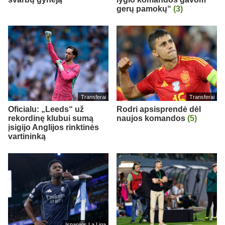
gerų pamokų“
(3)
Transferai
Transferai
Oficialu: „Leeds“ už
Rodri apsisprendė dėl
rekordinę klubui sumą
naujos komandos
(5)
įsigijo Anglijos rinktinės
vartininką
Ispanijos La Liga