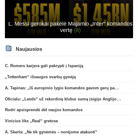
L. Messi gerokai pakėlė Majamio „Inter“ komandos
vertę
(8)
Naujausios
C. Romero karjera gali pakrypti į Ispaniją
„Tottenham“ išsaugos svarbų gynėją
A. Tapinas: „Iš europinio lygio komandos gavom gerų pamokų“
Oficialu: „Leeds“ už rekordinę klubui sumą įsigijo Anglijos rinktinės vartininką
Rodri apsisprendė dėl naujos komandos
Vinicius liks „Real“ gretose
A. Skerla: „Ne tik gynėmės – norėjome atakuoti“