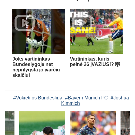
Joks vartininkas
Vartininkas, kuris
Bundeslygoje net
pelnė 26 ĮVAZIUS!? 🤯
neprilygsta jo įvarčių
skaičiui
#Vokietijos Bundesliga
#Bayern Munich FC
#Joshua
Kimmich