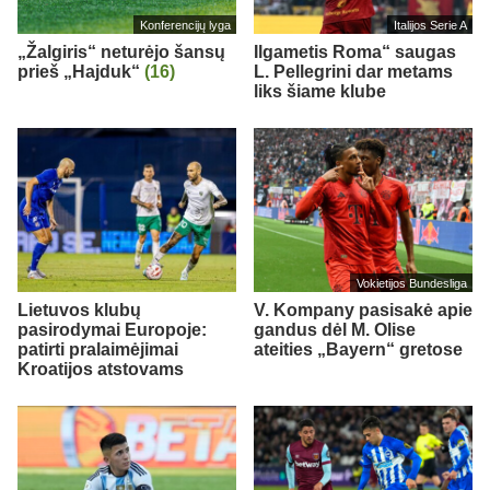
Konferencijų lyga
Italijos Serie A
„Žalgiris“ neturėjo šansų
Ilgametis Roma“ saugas
prieš „Hajduk“
(16)
L. Pellegrini dar metams
liks šiame klube
Vokietijos Bundesliga
Lietuvos klubų
V. Kompany pasisakė apie
pasirodymai Europoje:
gandus dėl M. Olise
patirti pralaimėjimai
ateities „Bayern“ gretose
Kroatijos atstovams