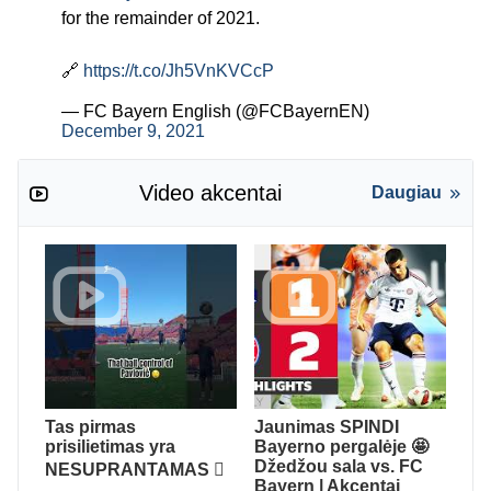
for the remainder of 2021.
🔗
https://t.co/Jh5VnKVCcP
— FC Bayern English (@FCBayernEN)
December 9, 2021
Video akcentai
Daugiau
Tas pirmas
Jaunimas SPINDI
prisilietimas yra
Bayerno pergalėje 🤩
Džedžou sala vs. FC
NESUPRANTAMAS 🫪
Bayern | Akcentai