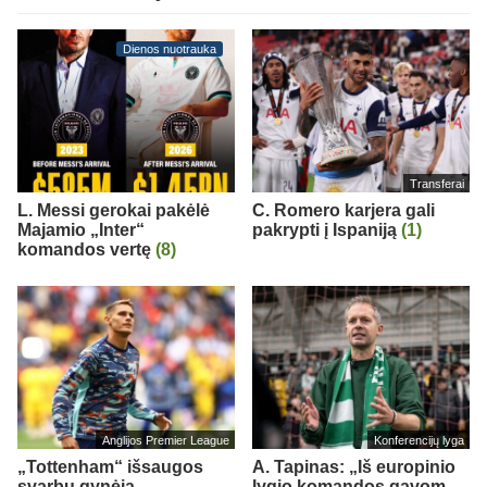
Dienos nuotrauka
Transferai
L. Messi gerokai pakėlė
C. Romero karjera gali
Majamio „Inter“
pakrypti į Ispaniją
(1)
komandos vertę
(8)
Anglijos Premier League
Konferencijų lyga
„Tottenham“ išsaugos
A. Tapinas: „Iš europinio
svarbų gynėją
lygio komandos gavom