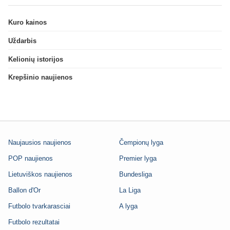
Kuro kainos
Uždarbis
Kelionių istorijos
Krepšinio naujienos
Naujausios naujienos
Čempionų lyga
POP naujienos
Premier lyga
Lietuviškos naujienos
Bundesliga
Ballon d'Or
La Liga
Futbolo tvarkarasciai
A lyga
Futbolo rezultatai