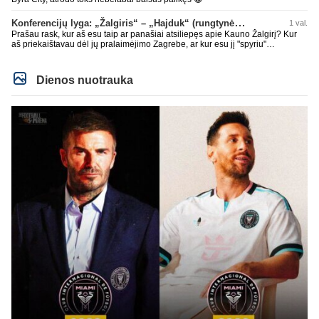
Konferencijų lyga: „Žalgiris“ – „Hajduk“ (rungtynės tiesiogiai)
1 val.
Prašau rask, kur aš esu taip ar panašiai atsiliepęs apie Kauno Žalgirį? Kur
aš priekaištavau dėl jų pralaimėjimo Zagrebe, ar kur esu jį "spyriu"
pavadinęs? Niekur, tai neskleisk erezijų.
Dienos nuotrauka