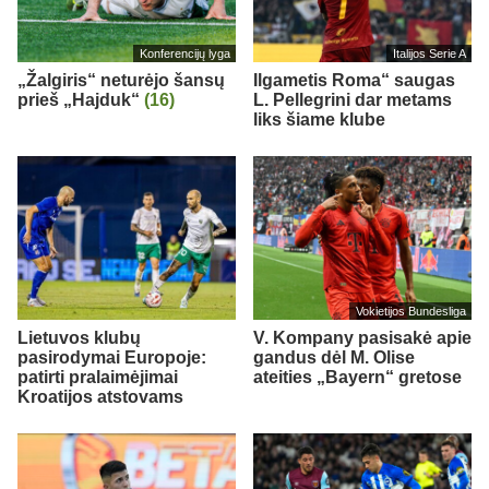
Konferencijų lyga
Italijos Serie A
„Žalgiris“ neturėjo šansų
Ilgametis Roma“ saugas
prieš „Hajduk“
(16)
L. Pellegrini dar metams
liks šiame klube
Vokietijos Bundesliga
Lietuvos klubų
V. Kompany pasisakė apie
pasirodymai Europoje:
gandus dėl M. Olise
patirti pralaimėjimai
ateities „Bayern“ gretose
Kroatijos atstovams