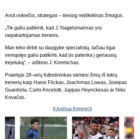
Anot vokiečio, strategas – tiesiog neįtikėtinas žmogus.
„Tik galiu patikinti, kad J. Nagelsmannas yra
nepakartojamas treneris.
Man teko dirbti su daugybe specialistų, tačiau ilgai
nemąstęs galiu patikinti, kad jis patenka į geriausių
trejetuką“, – aiškino J. Kimmichas.
Praeityje 28–erių futbolininkas sėmėsi žinių iš tokių
trenerių kaip Hansi Flickas, Joachimas Lowas, Josepas
Guardiola, Carlo Ancelotti, Juppas Heynckesas ar Niko
Kovačas.
#Joshua Kimmich