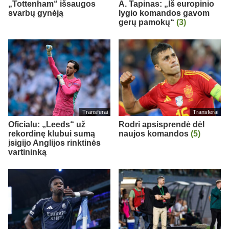
„Tottenham“ išsaugos
A. Tapinas: „Iš europinio
svarbų gynėją
lygio komandos gavom
gerų pamokų“
(3)
Transferai
Transferai
Oficialu: „Leeds“ už
Rodri apsisprendė dėl
rekordinę klubui sumą
naujos komandos
(5)
įsigijo Anglijos rinktinės
vartininką