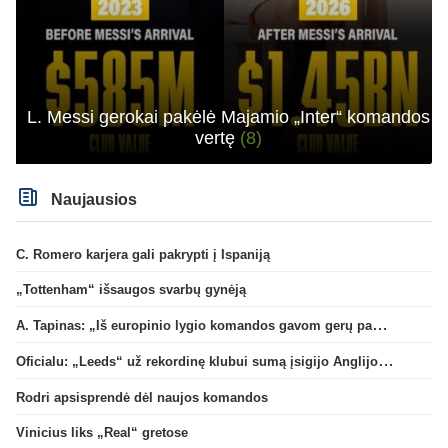
L. Messi gerokai pakėlė Majamio „Inter“ komandos
vertę
(8)
Naujausios
C. Romero karjera gali pakrypti į Ispaniją
„Tottenham“ išsaugos svarbų gynėją
A. Tapinas: „Iš europinio lygio komandos gavom gerų pamokų“
Oficialu: „Leeds“ už rekordinę klubui sumą įsigijo Anglijos rinktinės vartininką
Rodri apsisprendė dėl naujos komandos
Vinicius liks „Real“ gretose