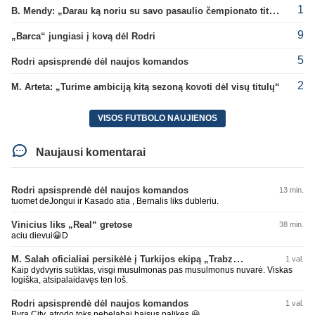
1
B. Mendy: „Darau ką noriu su savo pasaulio čempionato titulu“
9
„Barca“ jungiasi į kovą dėl Rodri
5
Rodri apsisprendė dėl naujos komandos
2
M. Arteta: „Turime ambiciją kitą sezoną kovoti dėl visų titulų“
VISOS FUTBOLO NAUJIENOS
Naujausi komentarai
Rodri apsisprendė dėl naujos komandos
13 min.
tuomet deJongui ir Kasado atia , Bernalis liks dubleriu.
Vinicius liks „Real“ gretose
38 min.
aciu dievui😀D
M. Salah oficialiai persikėlė į Turkijos ekipą „Trabzonspor“
1 val.
Kaip dydvyris sutiktas, visgi musulmonas pas musulmonus nuvarė. Viskas
logiška, atsipalaidavęs ten loš.
Rodri apsisprendė dėl naujos komandos
1 val.
Byra City, atrodo toks nebelabai baisus palikęs 😀