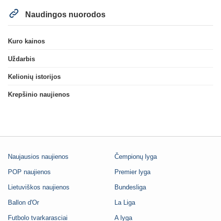
Naudingos nuorodos
Kuro kainos
Uždarbis
Kelionių istorijos
Krepšinio naujienos
Naujausios naujienos
Čempionų lyga
POP naujienos
Premier lyga
Lietuviškos naujienos
Bundesliga
Ballon d'Or
La Liga
Futbolo tvarkarasciai
A lyga