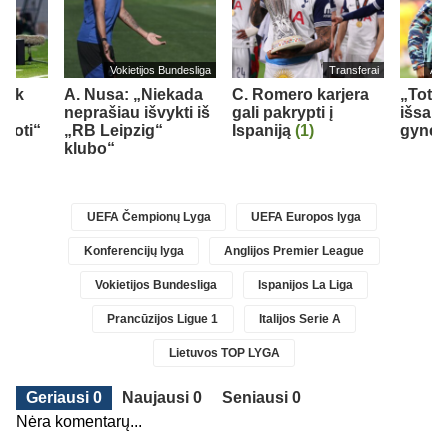
Vokietijos Bundesliga
Transferai
Ang
 tik
A. Nusa: „Niekada
C. Romero karjera
„Tott
neprašiau išvykti iš
gali pakrypti į
išsau
kuoti“
„RB Leipzig“
Ispaniją
(1)
gynėj
klubo“
UEFA Čempionų Lyga
UEFA Europos lyga
Konferencijų lyga
Anglijos Premier League
Vokietijos Bundesliga
Ispanijos La Liga
Prancūzijos Ligue 1
Italijos Serie A
Lietuvos TOP LYGA
Geriausi 0
Naujausi 0
Seniausi 0
Nėra komentarų...