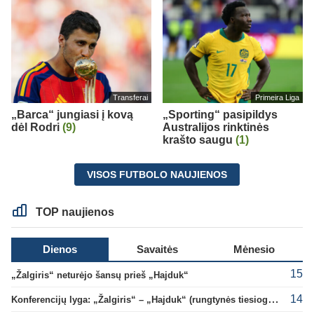
Transferai
Primeira Liga
„Barca“ jungiasi į kovą
„Sporting“ pasipildys
dėl Rodri
(9)
Australijos rinktinės
krašto saugu
(1)
VISOS FUTBOLO NAUJIENOS
TOP naujienos
Dienos
Savaitės
Mėnesio
15
„Žalgiris“ neturėjo šansų prieš „Hajduk“
14
Konferencijų lyga: „Žalgiris“ – „Hajduk“ (rungtynės tiesiogiai)