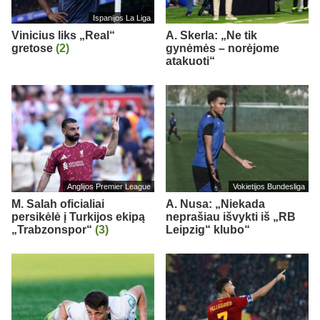
Ispanijos La Liga
Vinicius liks „Real“
A. Skerla: „Ne tik
gretose
(2)
gynėmės – norėjome
atakuoti“
Anglijos Premier League
Vokietijos Bundesliga
M. Salah oficialiai
A. Nusa: „Niekada
persikėlė į Turkijos ekipą
neprašiau išvykti iš „RB
„Trabzonspor“
(3)
Leipzig“ klubo“