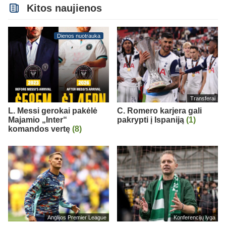
Kitos naujienos
Dienos nuotrauka
Transferai
L. Messi gerokai pakėlė
C. Romero karjera gali
Majamio „Inter“
pakrypti į Ispaniją
(1)
komandos vertę
(8)
Anglijos Premier League
Konferencijų lyga