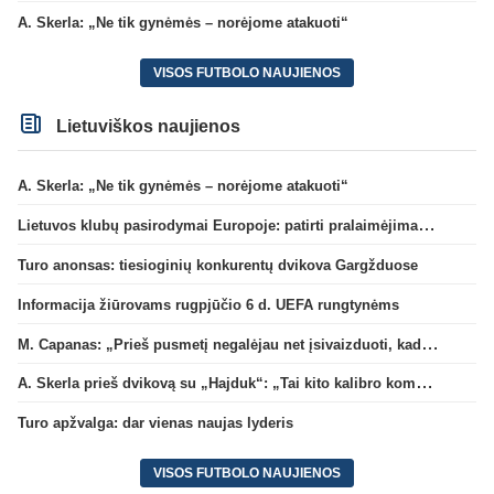
A. Skerla: „Ne tik gynėmės – norėjome atakuoti“
VISOS FUTBOLO NAUJIENOS
Lietuviškos naujienos
A. Skerla: „Ne tik gynėmės – norėjome atakuoti“
Lietuvos klubų pasirodymai Europoje: patirti pralaimėjimai Kroatijos atstovams
Turo anonsas: tiesioginių konkurentų dvikova Gargžduose
Informacija žiūrovams rugpjūčio 6 d. UEFA rungtynėms
M. Capanas: „Prieš pusmetį negalėjau net įsivaizduoti, kad žaisime prieš „Hajduk“
A. Skerla prieš dvikovą su „Hajduk“: „Tai kito kalibro komanda“
Turo apžvalga: dar vienas naujas lyderis
VISOS FUTBOLO NAUJIENOS