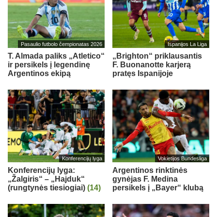
Pasaulio futbolo čempionatas 2026
Ispanijos La Liga
T. Almada paliks „Atletico“
„Brighton“ priklausantis
ir persikels į legendinę
F. Buonanotte karjerą
Argentinos ekipą
pratęs Ispanijoje
Konferencijų lyga
Vokietijos Bundesliga
Konferencijų lyga:
Argentinos rinktinės
„Žalgiris“ – „Hajduk“
gynėjas F. Medina
(rungtynės tiesiogiai)
(14)
persikels į „Bayer“ klubą