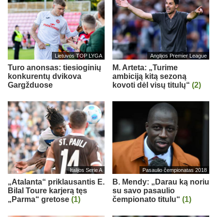
Lietuvos TOP LYGA
Anglijos Premier League
Turo anonsas: tiesioginių
M. Arteta: „Turime
konkurentų dvikova
ambiciją kitą sezoną
Gargžduose
kovoti dėl visų titulų“
(2)
Italijos Serie A
Pasaulio čempionatas 2018
„Atalanta“ priklausantis E.
B. Mendy: „Darau ką noriu
Bilal Toure karjerą tęs
su savo pasaulio
„Parma“ gretose
(1)
čempionato titulu“
(1)