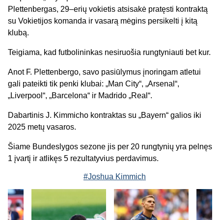
Plettenbergas, 29–erių vokietis atsisakė pratęsti kontraktą
su Vokietijos komanda ir vasarą mėgins persikelti į kitą
klubą.
Teigiama, kad futbolininkas nesiruošia rungtyniauti bet kur.
Anot F. Plettenbergo, savo pasiūlymus įnoringam atletui
gali pateikti tik penki klubai: „Man City“, „Arsenal“,
„Liverpool“, „Barcelona“ ir Madrido „Real“.
Dabartinis J. Kimmicho kontraktas su „Bayern“ galios iki
2025 metų vasaros.
Šiame Bundeslygos sezone jis per 20 rungtynių yra pelnęs
1 įvartį ir atlikęs 5 rezultatyvius perdavimus.
#Joshua Kimmich