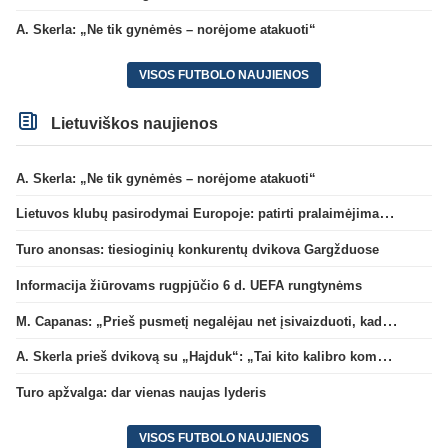
A. Skerla: „Ne tik gynėmės – norėjome atakuoti“
VISOS FUTBOLO NAUJIENOS
Lietuviškos naujienos
A. Skerla: „Ne tik gynėmės – norėjome atakuoti“
Lietuvos klubų pasirodymai Europoje: patirti pralaimėjimai Kroatijos atstovams
Turo anonsas: tiesioginių konkurentų dvikova Gargžduose
Informacija žiūrovams rugpjūčio 6 d. UEFA rungtynėms
M. Capanas: „Prieš pusmetį negalėjau net įsivaizduoti, kad žaisime prieš „Hajduk“
A. Skerla prieš dvikovą su „Hajduk“: „Tai kito kalibro komanda“
Turo apžvalga: dar vienas naujas lyderis
VISOS FUTBOLO NAUJIENOS