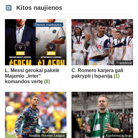
Kitos naujienos
Dienos nuotrauka
Transferai
L. Messi gerokai pakėlė
C. Romero karjera gali
Majamio „Inter“
pakrypti į Ispaniją
(1)
komandos vertę
(8)
Anglijos Premier League
Konferencijų lyga