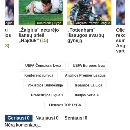
er League
Konferencijų lyga
Anglijos Premier League
liai
„Žalgiris“ neturėjo
„Tottenham“
Oficia
rkijos
šansų prieš
išsaugos svarbų
rekord
„Hajduk“
(15)
gynėją
sumą į
r“
(3)
Anglij
vartin
UEFA Čempionų Lyga
UEFA Europos lyga
Konferencijų lyga
Anglijos Premier League
Vokietijos Bundesliga
Ispanijos La Liga
Prancūzijos Ligue 1
Italijos Serie A
Lietuvos TOP LYGA
Geriausi 0
Naujausi 0
Seniausi 0
Nėra komentarų...