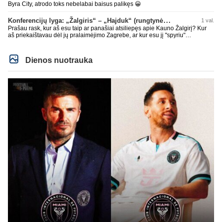
Byra City, atrodo toks nebelabai baisus palikęs 😀
Konferencijų lyga: „Žalgiris“ – „Hajduk“ (rungtynės tiesiogiai)
1 val.
Prašau rask, kur aš esu taip ar panašiai atsiliepęs apie Kauno Žalgirį? Kur
aš priekaištavau dėl jų pralaimėjimo Zagrebe, ar kur esu jį "spyriu"
pavadinęs? Niekur, tai neskleisk erezijų.
Dienos nuotrauka