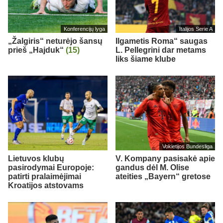
Konferencijų lyga
Italijos Serie A
„Žalgiris“ neturėjo šansų
Ilgametis Roma“ saugas
prieš „Hajduk“
(15)
L. Pellegrini dar metams
liks šiame klube
Vokietijos Bundesliga
Lietuvos klubų
V. Kompany pasisakė apie
pasirodymai Europoje:
gandus dėl M. Olise
patirti pralaimėjimai
ateities „Bayern“ gretose
Kroatijos atstovams