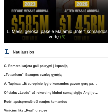
L. Messi gerokai pakėlė Majamio „Inter“ komandos
vertę
(8)
Naujausios
C. Romero karjera gali pakrypti į Ispaniją
„Tottenham“ išsaugos svarbų gynėją
A. Tapinas: „Iš europinio lygio komandos gavom gerų pamokų“
Oficialu: „Leeds“ už rekordinę klubui sumą įsigijo Anglijos rinktinės vartininką
Rodri apsisprendė dėl naujos komandos
Vinicius liks „Real“ gretose