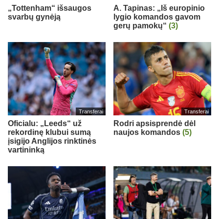
„Tottenham“ išsaugos
A. Tapinas: „Iš europinio
svarbų gynėją
lygio komandos gavom
gerų pamokų“
(3)
Transferai
Transferai
Oficialu: „Leeds“ už
Rodri apsisprendė dėl
rekordinę klubui sumą
naujos komandos
(5)
įsigijo Anglijos rinktinės
vartininką