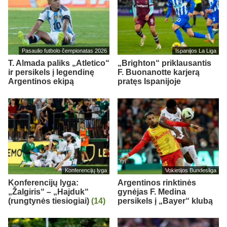
Pasaulio futbolo čempionatas 2026
Ispanijos La Liga
T. Almada paliks „Atletico“
„Brighton“ priklausantis
ir persikels į legendinę
F. Buonanotte karjerą
Argentinos ekipą
pratęs Ispanijoje
Konferencijų lyga
Vokietijos Bundesliga
Konferencijų lyga:
Argentinos rinktinės
„Žalgiris“ – „Hajduk“
gynėjas F. Medina
(rungtynės tiesiogiai)
(14)
persikels į „Bayer“ klubą