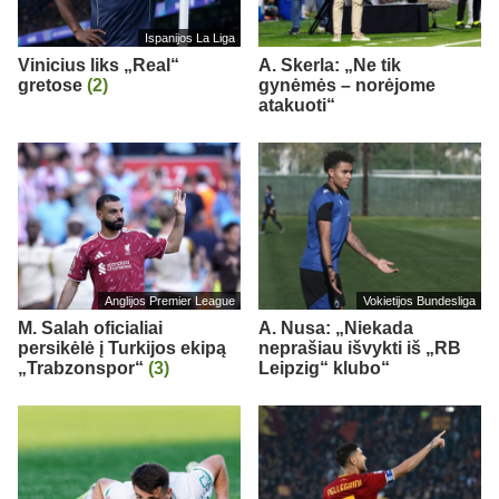
Ispanijos La Liga
Vinicius liks „Real“
A. Skerla: „Ne tik
gretose
(2)
gynėmės – norėjome
atakuoti“
Anglijos Premier League
Vokietijos Bundesliga
M. Salah oficialiai
A. Nusa: „Niekada
persikėlė į Turkijos ekipą
neprašiau išvykti iš „RB
„Trabzonspor“
(3)
Leipzig“ klubo“