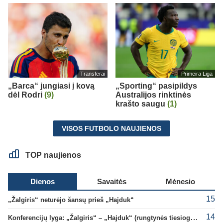
Transferai
Primeira Liga
„Barca“ jungiasi į kovą
„Sporting“ pasipildys
dėl Rodri
(9)
Australijos rinktinės
krašto saugu
(1)
VISOS FUTBOLO NAUJIENOS
TOP naujienos
Dienos
Savaitės
Mėnesio
15
„Žalgiris“ neturėjo šansų prieš „Hajduk“
14
Konferencijų lyga: „Žalgiris“ – „Hajduk“ (rungtynės tiesiogiai)