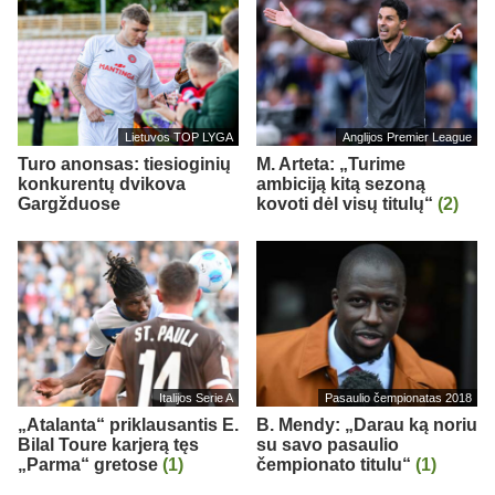
Lietuvos TOP LYGA
Anglijos Premier League
Turo anonsas: tiesioginių
M. Arteta: „Turime
konkurentų dvikova
ambiciją kitą sezoną
Gargžduose
kovoti dėl visų titulų“
(2)
Italijos Serie A
Pasaulio čempionatas 2018
„Atalanta“ priklausantis E.
B. Mendy: „Darau ką noriu
Bilal Toure karjerą tęs
su savo pasaulio
„Parma“ gretose
(1)
čempionato titulu“
(1)