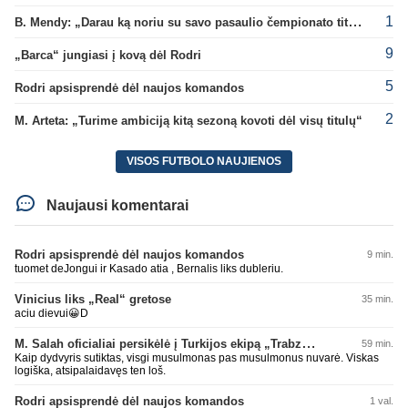
1
B. Mendy: „Darau ką noriu su savo pasaulio čempionato titulu“
9
„Barca“ jungiasi į kovą dėl Rodri
5
Rodri apsisprendė dėl naujos komandos
2
M. Arteta: „Turime ambiciją kitą sezoną kovoti dėl visų titulų“
VISOS FUTBOLO NAUJIENOS
Naujausi komentarai
Rodri apsisprendė dėl naujos komandos
9 min.
tuomet deJongui ir Kasado atia , Bernalis liks dubleriu.
Vinicius liks „Real“ gretose
35 min.
aciu dievui😀D
M. Salah oficialiai persikėlė į Turkijos ekipą „Trabzonspor“
59 min.
Kaip dydvyris sutiktas, visgi musulmonas pas musulmonus nuvarė. Viskas
logiška, atsipalaidavęs ten loš.
Rodri apsisprendė dėl naujos komandos
1 val.