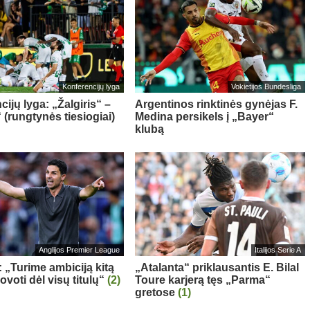
Konferencijų lyga
Vokietijos Bundesliga
ijų lyga: „Žalgiris“ –
Argentinos rinktinės gynėjas F.
 (rungtynės tiesiogiai)
Medina persikels į „Bayer“
klubą
Anglijos Premier League
Italijos Serie A
: „Turime ambiciją kitą
„Atalanta“ priklausantis E. Bilal
voti dėl visų titulų“
(2)
Toure karjerą tęs „Parma“
gretose
(1)