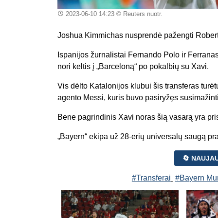
2023-06-10 14:23
© Reuters nuotr.
Joshua Kimmichas nusprendė pažengti Robe
Ispanijos žurnalistai Fernando Polo ir Ferrana
nori keltis į „Barceloną“ po pokalbių su Xavi.
Vis dėlto Katalonijos klubui šis transferas turėt
agento Messi, kuris buvo pasiryžęs susimažint
Bene pagrindinis Xavi noras šią vasarą yra pri
„Bayern“ ekipa už 28-erių universalų saugą pr
🔄 NAUJA
#Transferai
#Bayern Mu