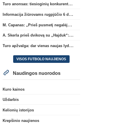
Turo anonsas: tiesioginių konkurentų dvikova Gargžduose
Informacija žiūrovams rugpjūčio 6 d. UEFA rungtynėms
M. Capanas: „Prieš pusmetį negalėjau net įsivaizduoti, kad žaisime prieš „Hajduk“
A. Skerla prieš dvikovą su „Hajduk“: „Tai kito kalibro komanda“
Turo apžvalga: dar vienas naujas lyderis
VISOS FUTBOLO NAUJIENOS
Naudingos nuorodos
Kuro kainos
Uždarbis
Kelionių istorijos
Krepšinio naujienos