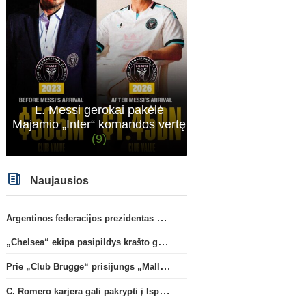
rinktinės nesulipdysi...
Transferai
Oficialu: „Leeds“ už rekordinę
Rodri apsisprendė dėl n
klubui sumą įsigijo Anglijos
komandos
(10)
rinktinės vartininką
(1)
L. Messi gerokai pakėlė
Majamio „Inter“ komandos vertę
(9)
Naujausios
Argentinos federacijos prezidentas C. Tapia negailėjo pagyrų G. Infantino
„Chelsea“ ekipa pasipildys krašto gynėju P. Chavarria
Prie „Club Brugge“ prisijungs „Mallorca“ klube atsiskleidęs J. Virgili
C. Romero karjera gali pakrypti į Ispaniją