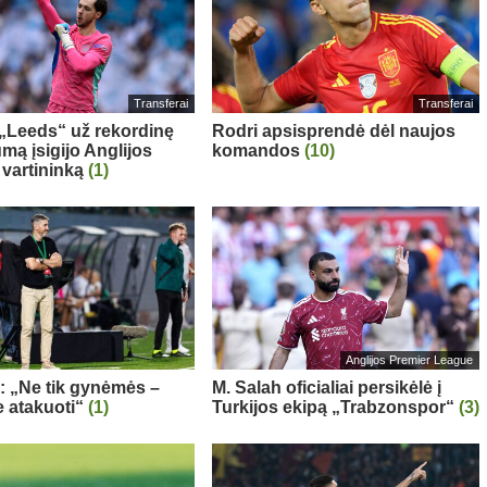
Transferai
Transferai
: „Leeds“ už rekordinę
Rodri apsisprendė dėl naujos
mą įsigijo Anglijos
komandos
(10)
 vartininką
(1)
Anglijos Premier League
a: „Ne tik gynėmės –
M. Salah oficialiai persikėlė į
 atakuoti“
(1)
Turkijos ekipą „Trabzonspor“
(3)