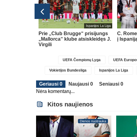
Ispanijos La Liga
k gynėmės –
Prie „Club Brugge“ prisijungs
C. Romer
ti“
(1)
„Mallorca“ klube atsiskleidęs J.
į Ispanij
Virgili
UEFA Čempionų Lyga
UEFA Europos
Vokietijos Bundesliga
Ispanijos La Liga
Geriausi 0
Naujausi 0
Seniausi 0
Nėra komentarų...
Kitos naujienos
Dienos nuotrauka