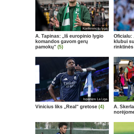
Konferencijų lyga
A. Tapinas: „Iš europinio lygio
Oficialu
komandos gavom gerų
klubui su
pamokų“
(5)
rinktinės
Ispanijos La Liga
Vinicius liks „Real“ gretose
(4)
A. Skerl
norėjome