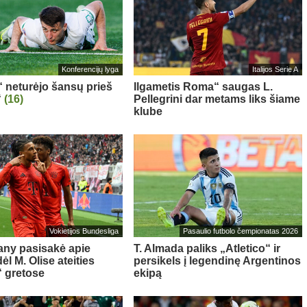
Konferencijų lyga
Italijos Serie A
“ neturėjo šansų prieš
Ilgametis Roma“ saugas L.
“
(16)
Pellegrini dar metams liks šiame
klube
Vokietijos Bundesliga
Pasaulio futbolo čempionatas 2026
ny pasisakė apie
T. Almada paliks „Atletico“ ir
l M. Olise ateities
persikels į legendinę Argentinos
 gretose
ekipą