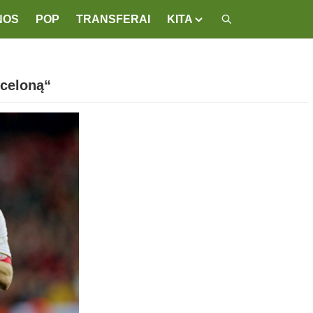
NOS
POP
TRANSFERAI
KITA
rceloną“