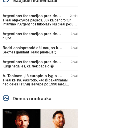
Naujausi komentarai
Argentinos federacijos prezidentas C. Tapia negailėjo pagyrų G. Infantino
2 min.
Tikrai objektyvios pagiros. Juk ka bendro turi
Infantino ir Argentinos futbolas? Nu tikrai jokiu
bendru reikaliuku :)))
Argentinos federacijos prezidentas C. Tapia negailėjo pagyrų G. Infantino
1 val.
niurkt
Rodri apsisprendė dėl naujos komandos
1 val.
Sėkmės gaudant Realo puolėjus :)
Argentinos federacijos prezidentas C. Tapia negailėjo pagyrų G. Infantino
2 val.
Kurgi negailės, kai tiek padėjo 😀
A. Tapinas: „Iš europinio lygio komandos gavom gerų pamokų“
2 val.
Tikrai keista. Pasirodo, kad iš pakankamai
nedidelės lietuvių išeivijos po 1990 metų
Amerikoje lietuvių šeimije atsirado tikrai
talentingas jaunuolis, mokantis apsivesti
abejomis kojomis, mokantis visokiausių ’fintų’,
Dienos nuotrauka
stiprus fiziškai, kurio nepastumsi kaip Golubicko,
t. y. gerai išsilaikantis ant kojų kovoje, dar ir
antrame aukšte neblogai atrodantis, greitai
priimantis dažniausiai teisingus sprendimus, ir
dar turintis neblogą greitį. O Lietuvoje net tokie
talentai ’uždera’ gal kartą per dešimtmetį ar du.
Bet iš 1-2 aukštesnio lygio žaidėjų rimtos