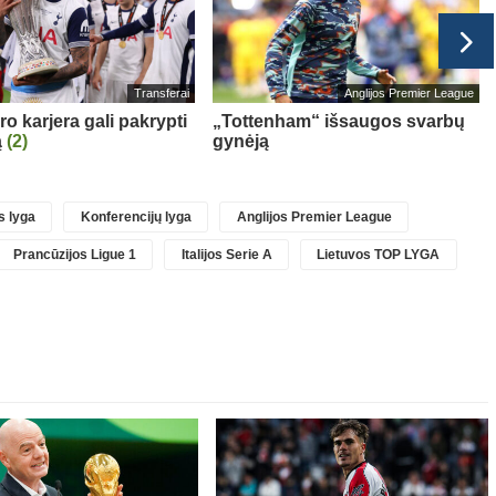
Transferai
Anglijos Premier League
o karjera gali pakrypti
„Tottenham“ išsaugos svarbų
ą
(2)
gynėją
 lyga
Konferencijų lyga
Anglijos Premier League
Prancūzijos Ligue 1
Italijos Serie A
Lietuvos TOP LYGA