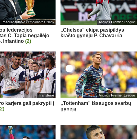
Pasaulio futbolo čempionatas 2026
Anglijos Premier League
os federacijos
„Chelsea“ ekipa pasipildys
tas C. Tapia negailėjo
krašto gynėju P. Chavarria
. Infantino
(2)
Transferai
Anglijos Premier League
 karjera gali pakrypti į
„Tottenham“ išsaugos svarbų
(2)
gynėją