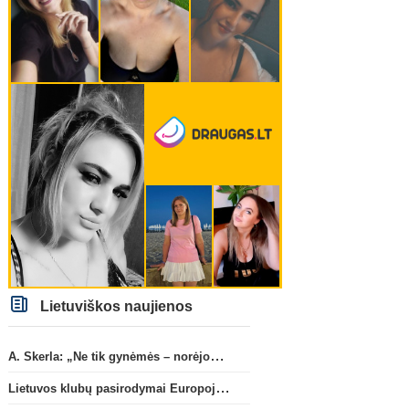
Lietuviškos naujienos
A. Skerla: „Ne tik gynėmės – norėjome atakuoti“
Lietuvos klubų pasirodymai Europoje: patirti pralaimėjimai Kroatijos atstovams