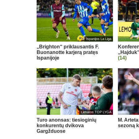
Ispanijos La Liga
„Brighton“ priklausantis F.
Konferenc
Buonanotte karjerą pratęs
„Hajduk“
Ispanijoje
(14)
Lietuvos TOP LYGA
Turo anonsas: tiesioginių
M. Arteta
konkurentų dvikova
sezoną ko
Gargžduose