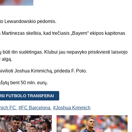
rto Lewandowskio pėdomis.
s Martinezas skelbia, kad trečiasis „Bayern“ ekipos kapitonas
ų būti itin sudėtingas. Klubui jau nepavyko prisikviesti laisvojo
i algą.
sivilioti Joshua Kimmichą, prideda F. Polo.
ašytų bent 50 mln. eurų.
USI FUTBOLO TRANSFERAI
nich FC
#FC Barcelona
#Joshua Kimmich