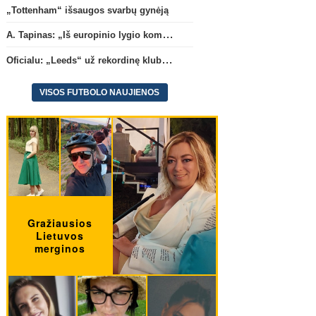
„Tottenham“ išsaugos svarbų gynėją
A. Tapinas: „Iš europinio lygio komandos gavom gerų pamokų“
Oficialu: „Leeds“ už rekordinę klubui sumą įsigijo Anglijos rinktinės vartininką
VISOS FUTBOLO NAUJIENOS