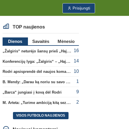
Prisijungti
TOP naujienos
Dienos
Savaitės
Mėnesio
16
„Žalgiris“ neturėjo šansų prieš „Hajduk“
14
Konferencijų lyga: „Žalgiris“ – „Hajduk“ (rungtynės tiesiogiai)
10
Rodri apsisprendė dėl naujos komandos
1
B. Mendy: „Darau ką noriu su savo pasaulio čempionato titulu“
9
„Barca“ jungiasi į kovą dėl Rodri
2
M. Arteta: „Turime ambiciją kitą sezoną kovoti dėl visų titulų“
VISOS FUTBOLO NAUJIENOS