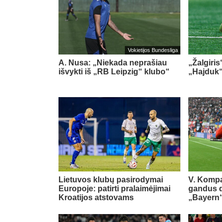
Vokietijos Bundesliga
A. Nusa: „Niekada neprašiau
„Žalgiris
išvykti iš „RB Leipzig“ klubo“
„Hajduk
Lietuvos klubų pasirodymai
V. Kompa
Europoje: patirti pralaimėjimai
gandus dė
Kroatijos atstovams
„Bayern“