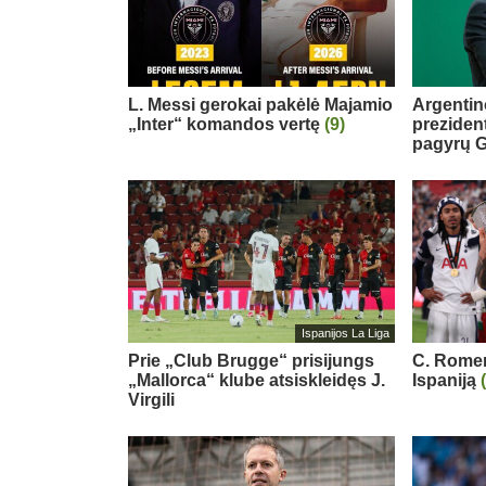
L. Messi gerokai pakėlė Majamio
Argentin
„Inter“ komandos vertę
(9)
preziden
pagyrų G
Ispanijos La Liga
Prie „Club Brugge“ prisijungs
C. Romero
„Mallorca“ klube atsiskleidęs J.
Ispaniją
Virgili