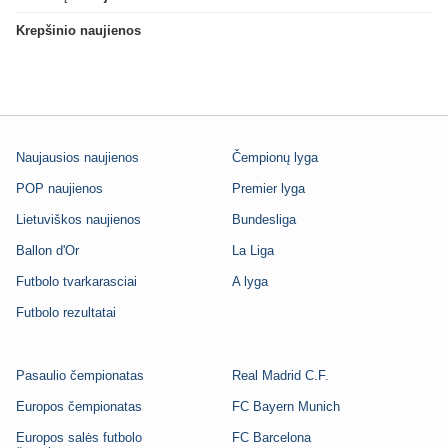
Krepšinio naujienos
Naujausios naujienos
Čempionų lyga
POP naujienos
Premier lyga
Lietuviškos naujienos
Bundesliga
Ballon d'Or
La Liga
Futbolo tvarkarasciai
A lyga
Futbolo rezultatai
Pasaulio čempionatas
Real Madrid C.F.
Europos čempionatas
FC Bayern Munich
Europos salės futbolo
FC Barcelona