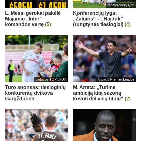
Konferencijų lyga
L. Messi gerokai pakėlė
Konferencijų lyga:
Majamio „Inter“
„Žalgiris“ – „Hajduk“
komandos vertę
(5)
(rungtynės tiesiogiai)
(4)
Lietuvos TOP LYGA
Anglijos Premier League
Turo anonsas: tiesioginių
M. Arteta: „Turime
konkurentų dvikova
ambiciją kitą sezoną
Gargžduose
kovoti dėl visų titulų“
(2)