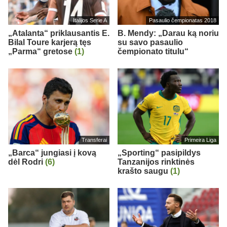
Italijos Serie A
Pasaulio čempionatas 2018
„Atalanta“ priklausantis E.
B. Mendy: „Darau ką noriu
Bilal Toure karjerą tęs
su savo pasaulio
„Parma“ gretose
(1)
čempionato titulu“
Transferai
Primeira Liga
„Barca“ jungiasi į kovą
„Sporting“ pasipildys
dėl Rodri
(6)
Tanzanijos rinktinės
krašto saugu
(1)