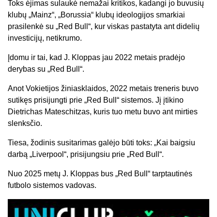
Toks ėjimas sulaukė nemažai kritikos, kadangi jo buvusių
klubų „Mainz“, „Borussia“ klubų ideologijos smarkiai
prasilenkė su „Red Bull“, kur viskas pastatyta ant didelių
investicijų, netikrumo.
Įdomu ir tai, kad J. Kloppas jau 2022 metais pradėjo
derybas su „Red Bull“.
Anot Vokietijos žiniasklaidos, 2022 metais treneris buvo
sutikęs prisijungti prie „Red Bull“ sistemos. Jį įtikino
Dietrichas Mateschitzas, kuris tuo metu buvo ant mirties
slenksčio.
Tiesa, žodinis susitarimas galėjo būti toks: „Kai baigsiu
darbą „Liverpool“, prisijungsiu prie „Red Bull“.
Nuo 2025 metų J. Kloppas bus „Red Bull“ tarptautinės
futbolo sistemos vadovas.