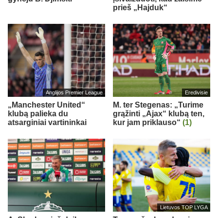
prieš „Hajduk“
Anglijos Premier League
Eredivisie
„Manchester United“
M. ter Stegenas: „Turime
klubą palieka du
grąžinti „Ajax“ klubą ten,
atsarginiai vartininkai
kur jam priklauso“
(1)
Lietuvos TOP LYGA