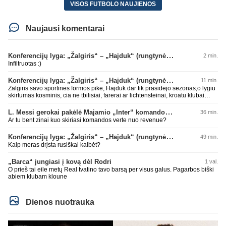
VISOS FUTBOLO NAUJIENOS
Naujausi komentarai
Konferencijų lyga: „Žalgiris“ – „Hajduk“ (rungtynės tiesiogiai)
2 min.
Infiltruotas :)
Konferencijų lyga: „Žalgiris“ – „Hajduk“ (rungtynės tiesiogiai)
11 min.
Zalgiris savo sportines formos pike, Hajduk dar tik prasidejo sezonas,o lygiu
skirtumas kosminis, cia ne tbilisiai, farerai ar lichtensteinai, kroatu klubai
parode kokioje s.... esame, tad tuo ir baigsis futbolo atgimimas, lauksim dar
10 metu kitu stebuklingu rungtyniu pries koki kysiniovo metalista
L. Messi gerokai pakėlė Majamio „Inter“ komandos vertę
36 min.
Ar tu bent zinai kuo skiriasi komandos verte nuo revenue?
Konferencijų lyga: „Žalgiris“ – „Hajduk“ (rungtynės tiesiogiai)
49 min.
Kaip meras drįsta rusiškai kalbėt?
„Barca“ jungiasi į kovą dėl Rodri
1 val.
O prieš tai eile metų Real tvatino tavo barsą per visus galus. Pagarbos biški
abiem klubam kloune
Dienos nuotrauka