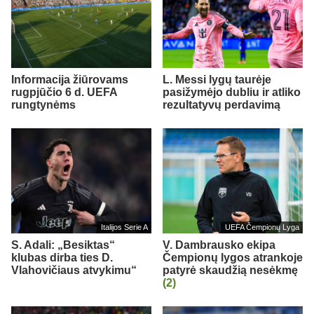
Informacija žiūrovams
L. Messi lygų taurėje
rugpjūčio 6 d. UEFA
pasižymėjo dubliu ir atliko
rungtynėms
rezultatyvų perdavimą
Italijos Serie A
UEFA Čempionų Lyga
S. Adali: „Besiktas“
V. Dambrausko ekipa
klubas dirba ties D.
Čempionų lygos atrankoje
Vlahovičiaus atvykimu“
patyrė skaudžią nesėkmę
(2)