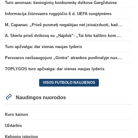
Turo anonsas: tiesioginių konkurentų dvikova Gargžduose
Informacija žiūrovams rugpjūčio 6 d. UEFA rungtynėms
M. Capanas: „Prieš pusmetį negalėjau net įsivaizduoti, kad žaisime prieš „Hajduk“
A. Skerla prieš dvikovą su „Hajduk“: „Tai kito kalibro komanda“
Turo apžvalga: dar vienas naujas lyderis
Persvaros neišsaugojusi „Gintra“ atrankos pusfinalyje nusileido Škotijos čempionėms
TOPLYGOS turo apžvalga: dar vienas naujas lyderis
VISOS FUTBOLO NAUJIENOS
Naudingos nuorodos
Kuro kainos
Uždarbis
Kelionių istorijos