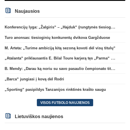
Naujausios
Konferencijų lyga: „Žalgiris“ – „Hajduk“ (rungtynės tiesiogiai)
Turo anonsas: tiesioginių konkurentų dvikova Gargžduose
M. Arteta: „Turime ambiciją kitą sezoną kovoti dėl visų titulų“
„Atalanta“ priklausantis E. Bilal Toure karjerą tęs „Parma“ gretose
B. Mendy: „Darau ką noriu su savo pasaulio čempionato titulu“
„Barca“ jungiasi į kovą dėl Rodri
„Sporting“ pasipildys Tanzanijos rinktinės krašto saugu
VISOS FUTBOLO NAUJIENOS
Lietuviškos naujienos