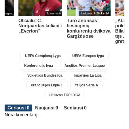
er League
Transferai
Lietuvos TOP LYGA
Oficialu: C.
Turo anonsas:
„Atala
Norgaardas keliasi į
tiesioginių
prikla
„Everton“
konkurentų dvikova
Bilal 
Gargžduose
tęs „
greto
UEFA Čempionų Lyga
UEFA Europos lyga
Konferencijų lyga
Anglijos Premier League
Vokietijos Bundesliga
Ispanijos La Liga
Prancūzijos Ligue 1
Italijos Serie A
Lietuvos TOP LYGA
Geriausi 0
Naujausi 0
Seniausi 0
Nėra komentarų...