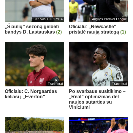
Lietuvos TOP LYGA
Anglijos Premier League
„Šiaulių“ sezoną gelbėti
Oficialu: „Newcastle“
bandys D. Lastauskas
(2)
pristatė naują strategą
(1)
Transferai
Transferai
Oficialu: C. Norgaardas
Po svarbaus susitikimo –
keliasi į „Everton“
„Real“ optimizmas dėl
naujos sutarties su
Viniciumi