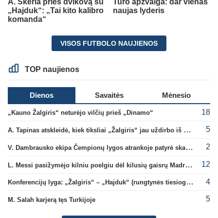
A. Skerla prieš dvikovą su
Turo apžvalga: dar vienas
„Hajduk“: „Tai kito kalibro
naujas lyderis
komanda“
VISOS FUTBOLO NAUJIENOS
TOP naujienos
Dienos
Savaitės
Mėnesio
18
„Kauno Žalgiris“ neturėjo vilčių prieš „Dinamo“
5
A. Tapinas atskleidė, kiek tiksliai „Žalgiris“ jau uždirbo iš UEFA premijų
2
V. Dambrausko ekipa Čempionų lygos atrankoje patyrė skaudžią nesėkmę
12
L. Messi pasižymėjo kilniu poelgiu dėl kilusių gaisrų Madride
4
Konferencijų lyga: „Žalgiris“ – „Hajduk“ (rungtynės tiesiogiai)
5
M. Salah karjerą tęs Turkijoje