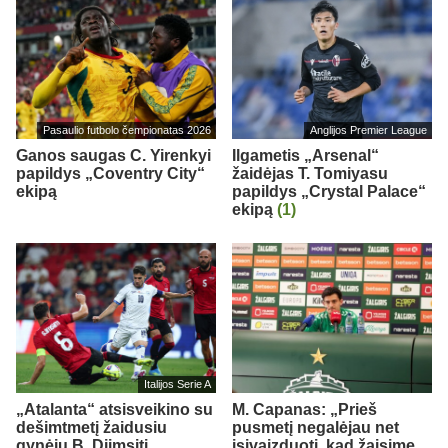
Pasaulio futbolo čempionatas 2026
Anglijos Premier League
Ganos saugas C. Yirenkyi
Ilgametis „Arsenal“
papildys „Coventry City“
žaidėjas T. Tomiyasu
ekipą
papildys „Crystal Palace“
ekipą
(1)
Italijos Serie A
„Atalanta“ atsisveikino su
M. Capanas: „Prieš
dešimtmetį žaidusiu
pusmetį negalėjau net
gynėju B. Djimsiti
įsivaizduoti, kad žaisime