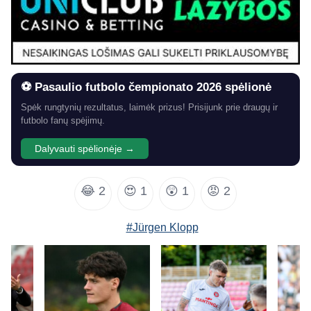
⚽ Pasaulio futbolo čempionato 2026 spėlionė
Spėk rungtynių rezultatus, laimėk prizus! Prisijunk prie draugų ir
futbolo fanų spėjimų.
Dalyvauti spėlionėje →
😂
2
😍
1
😲
1
😡
2
#Jürgen Klopp