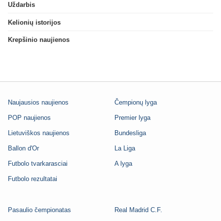
Uždarbis
Kelionių istorijos
Krepšinio naujienos
Naujausios naujienos
Čempionų lyga
POP naujienos
Premier lyga
Lietuviškos naujienos
Bundesliga
Ballon d'Or
La Liga
Futbolo tvarkarasciai
A lyga
Futbolo rezultatai
Pasaulio čempionatas
Real Madrid C.F.