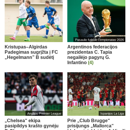
Pasaulio futbolo čempionatas 2026
Kristupas–Algirdas
Argentinos federacijos
Padegimas sugrįžta į FC
prezidentas C. Tapia
„Hegelmann” B sudėtį
negailėjo pagyrų G.
Infantino
(4)
Anglijos Premier League
Ispanijos La Liga
„Chelsea“ ekipa
Prie „Club Brugge“
pasipildys krašto gynėju
prisijungs „Mallorca“