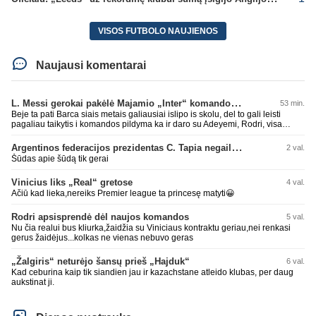
VISOS FUTBOLO NAUJIENOS
Naujausi komentarai
L. Messi gerokai pakėlė Majamio „Inter“ komandos vertę
53 min.
Beje ta pati Barca siais metais galiausiai islipo is skolu, del to gali leisti
pagaliau taikytis i komandos pildyma ka ir daro su Adeyemi, Rodri, visa
Julian Alvarez saga.
Argentinos federacijos prezidentas C. Tapia negailėjo pagyrų G. Infantino
2 val.
Šūdas apie šūdą tik gerai
Vinicius liks „Real“ gretose
4 val.
Ačiū kad lieka,nereiks Premier league ta princesę matyti😀
Rodri apsisprendė dėl naujos komandos
5 val.
Nu čia realui bus kliurka,žaidžia su Viniciaus kontraktu geriau,nei renkasi
gerus žaidėjus...kolkas ne vienas nebuvo geras
„Žalgiris“ neturėjo šansų prieš „Hajduk“
6 val.
Kad ceburina kaip tik siandien jau ir kazachstane atleido klubas, per daug
aukstinat ji.