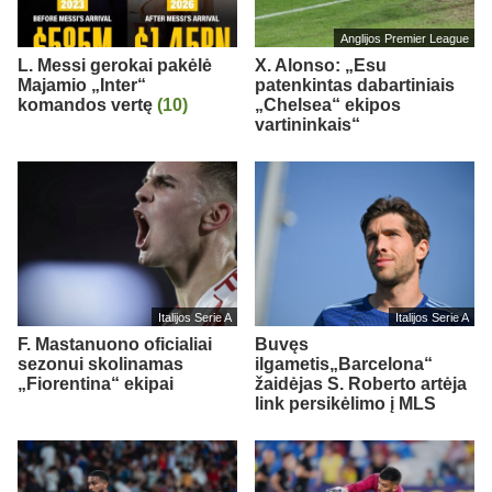
Anglijos Premier League
L. Messi gerokai pakėlė
X. Alonso: „Esu
Majamio „Inter“
patenkintas dabartiniais
komandos vertę
(10)
„Chelsea“ ekipos
vartininkais“
Italijos Serie A
Italijos Serie A
F. Mastanuono oficialiai
Buvęs
sezonui skolinamas
ilgametis„Barcelona“
„Fiorentina“ ekipai
žaidėjas S. Roberto artėja
link persikėlimo į MLS