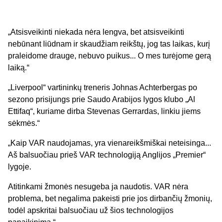
„Atsisveikinti niekada nėra lengva, bet atsisveikinti
nebūnant liūdnam ir skaudžiam reikštų, jog tas laikas, kurį
praleidome drauge, nebuvo puikus... O mes turėjome gerą
laiką.“
„Liverpool“ vartininkų treneris Johnas Achterbergas po
sezono prisijungs prie Saudo Arabijos lygos klubo „Al
Ettifaq“, kuriame dirba Stevenas Gerrardas, linkiu jiems
sėkmės.“
„Kaip VAR naudojamas, yra vienareikšmiškai neteisinga...
Aš balsuočiau prieš VAR technologiją Anglijos „Premier“
lygoje.
Atitinkami žmonės nesugeba ja naudotis. VAR nėra
problema, bet negalima pakeisti prie jos dirbančių žmonių,
todėl apskritai balsuočiau už šios technologijos