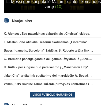
L. Messi gerokai pakėlė Majamio „Inter“ komandos
vertę
(10)
Naujausios
X. Alonso: „Esu patenkintas dabartiniais „Chelsea“ ekipos vartininkais“
F. Mastanuono oficialiai sezonui skolinamas „Fiorentina“ ekipai
Buvęs ilgametis„Barcelona“ žaidėjas S. Roberto artėja link persikėlimo į MLS
G. Bremeris paneigė gandus dėl galimo išvykimo iš „Juventus“ klubo
G. Rulli – per žingsnį nuo persikėlimo į „Manchester City“ klubą
„Man City“ artėja link susitarimo dėl marokiečio A. Bouaddi persikėlimo
Vaikinų U15 rinktinė Taline sužaidė pirmąsias kontrolines rungtynes
VISOS FUTBOLO NAUJIENOS