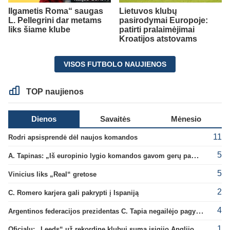
Ilgametis Roma“ saugas
Lietuvos klubų
L. Pellegrini dar metams
pasirodymai Europoje:
liks šiame klube
patirti pralaimėjimai
Kroatijos atstovams
VISOS FUTBOLO NAUJIENOS
TOP naujienos
Dienos
Savaitės
Mėnesio
11
Rodri apsisprendė dėl naujos komandos
5
A. Tapinas: „Iš europinio lygio komandos gavom gerų pamokų“
5
Vinicius liks „Real“ gretose
2
C. Romero karjera gali pakrypti į Ispaniją
4
Argentinos federacijos prezidentas C. Tapia negailėjo pagyrų G. Infantino
1
Oficialu: „Leeds“ už rekordinę klubui sumą įsigijo Anglijos rinktinės vartininką