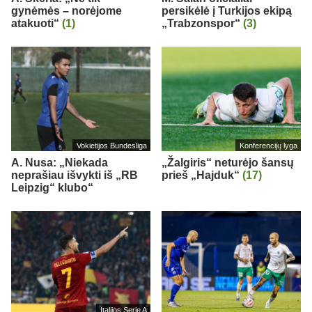
gynėmės – norėjome
persikėlė į Turkijos ekipą
atakuoti“
(1)
„Trabzonspor“
(3)
Vokietijos Bundesliga
Konferencijų lyga
A. Nusa: „Niekada
„Žalgiris“ neturėjo šansų
neprašiau išvykti iš „RB
prieš „Hajduk“
(17)
Leipzig“ klubo“
Italijos Serie A