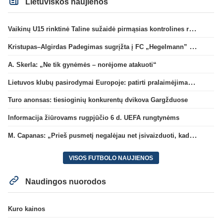
Lietuviškos naujienos
Vaikinų U15 rinktinė Taline sužaidė pirmąsias kontrolines rungtynes
Kristupas–Algirdas Padegimas sugrįžta į FC „Hegelmann” B sudėtį
A. Skerla: „Ne tik gynėmės – norėjome atakuoti“
Lietuvos klubų pasirodymai Europoje: patirti pralaimėjimai Kroatijos atstovams
Turo anonsas: tiesioginių konkurentų dvikova Gargžduose
Informacija žiūrovams rugpjūčio 6 d. UEFA rungtynėms
M. Capanas: „Prieš pusmetį negalėjau net įsivaizduoti, kad žaisime prieš „Hajduk“
VISOS FUTBOLO NAUJIENOS
Naudingos nuorodos
Kuro kainos