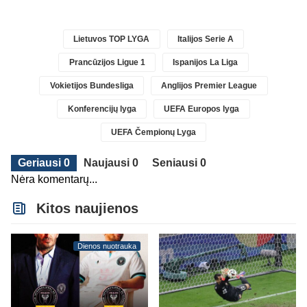
Lietuvos TOP LYGA
Italijos Serie A
Prancūzijos Ligue 1
Ispanijos La Liga
Vokietijos Bundesliga
Anglijos Premier League
Konferencijų lyga
UEFA Europos lyga
UEFA Čempionų Lyga
Geriausi 0
Naujausi 0
Seniausi 0
Nėra komentarų...
Kitos naujienos
Dienos nuotrauka