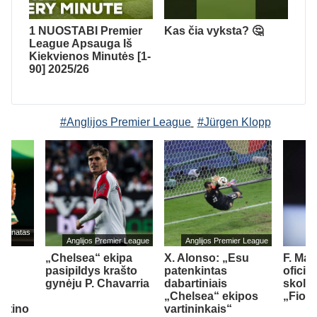
1 NUOSTABI Premier
Kas čia vyksta? 🤔
League Apsauga Iš
Kiekvienos Minutės [1-
90] 2025/26
#Anglijos Premier League
#Jürgen Klopp
mpionatas
Anglijos Premier League
Anglijos Premier League
„Chelsea“ ekipa
X. Alonso: „Esu
F. Ma
pasipildys krašto
patenkintas
oficia
.
gynėju P. Chavarria
dabartiniais
skoli
jo
„Chelsea“ ekipos
„Fiore
antino
vartininkais“