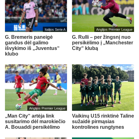
Italijos Serie A
Anglijos Premier League
G. Bremeris paneigė
G. Rulli – per žingsnį nuo
gandus dėl galimo
persikėlimo į „Manchester
išvykimo iš „Juventus“
City“ klubą
klubo
Anglijos Premier League
„Man City“ artėja link
Vaikinų U15 rinktinė Taline
susitarimo dėl marokiečio
sužaidė pirmąsias
A. Bouaddi persikėlimo
kontrolines rungtynes