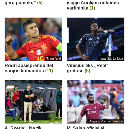
gerų pamokų“
(5)
įsigijo Anglijos rinktinės
vartininką
(1)
Transferai
Ispanijos La Liga
Rodri apsisprendė dėl
Vinicius liks „Real“
naujos komandos
(11)
gretose
(5)
Anglijos Premier League
A. Skerla: „Ne tik
M. Salah oficialiai