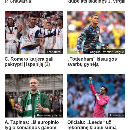
P. Chavarria
klube atsiskleidęs J. Virgili
Transferai
Anglijos Premier League
C. Romero karjera gali
„Tottenham“ išsaugos
pakrypti į Ispaniją
(2)
svarbų gynėją
Konferencijų lyga
Transferai
A. Tapinas: „Iš europinio
Oficialu: „Leeds“ už
lygio komandos gavom
rekordinę klubui sumą