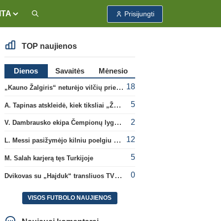
ITA
Prisijungti
TOP naujienos
Dienos
Savaitės
Mėnesio
18
„Kauno Žalgiris“ neturėjo vilčių prieš „Dinamo“
5
A. Tapinas atskleidė, kiek tiksliai „Žalgiris“ jau uždirbo iš UEFA premijų
2
V. Dambrausko ekipa Čempionų lygos atrankoje patyrė skaudžią nesėkmę
12
L. Messi pasižymėjo kilniu poelgiu dėl kilusių gaisrų Madride
5
M. Salah karjerą tęs Turkijoje
0
Dvikovas su „Hajduk“ transliuos TV3, paskutinėje transliacijoje – nauji rekordai
VISOS FUTBOLO NAUJIENOS