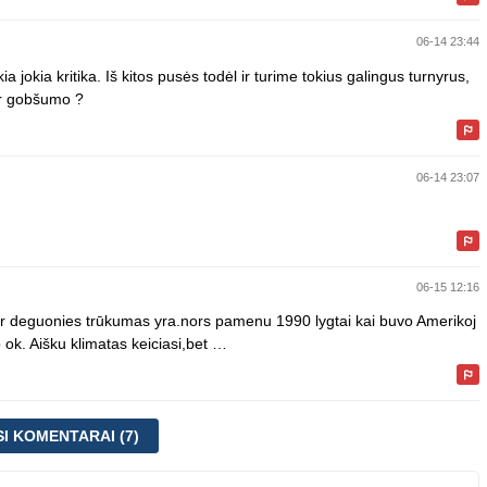
06-14 23:44
 jokia kritika. Iš kitos pusės todėl ir turime tokius galingus turnyrus,
 ir gobšumo ?
06-14 23:07
06-15 12:16
o ar deguonies trūkumas yra.nors pamenu 1990 lygtai kai buvo Amerikoj
 ok. Aišku klimatas keiciasi,bet …
SI KOMENTARAI (7)