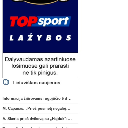
Lietuviškos naujienos
Informacija žiūrovams rugpjūčio 6 d. UEFA rungtynėms
M. Capanas: „Prieš pusmetį negalėjau net įsivaizduoti, kad žaisime prieš „Hajduk“
A. Skerla prieš dvikovą su „Hajduk“: „Tai kito kalibro komanda“