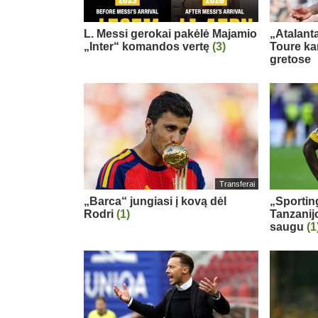
L. Messi gerokai pakėlė Majamio
„Atalanta
„Inter“ komandos vertę
(3)
Toure ka
gretose
Transferai
„Barca“ jungiasi į kovą dėl
„Sportin
Rodri
(1)
Tanzanij
saugu
(1