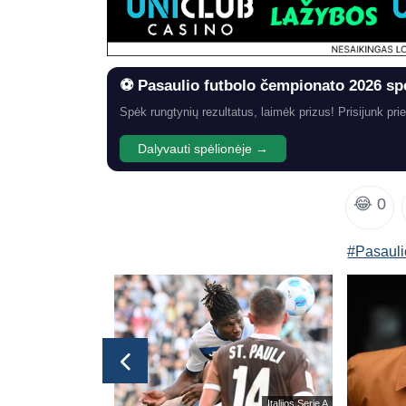
⚽ Pasaulio futbolo čempionato 2026 sp
Spėk rungtynių rezultatus, laimėk prizus! Prisijunk prie
Dalyvauti spėlionėje →
😂
0
#Pasauli
Italijos Serie A