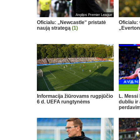
Anglijos Premier League
Oficialu: „Newcastle“ pristatė
Oficialu:
naują strategą
(1)
„Everton
Informacija žiūrovams rugpjūčio
L. Messi
6 d. UEFA rungtynėms
dubliu ir
perdavi