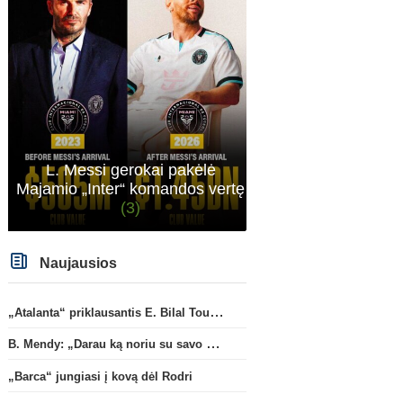
L. Messi gerokai pakėlė
Majamio „Inter“ komandos vertę
(3)
Naujausios
„Atalanta“ priklausantis E. Bilal Toure karjerą tęs „Parma“ gretose
B. Mendy: „Darau ką noriu su savo pasaulio čempionato titulu“
„Barca“ jungiasi į kovą dėl Rodri
Anglijos Premier League