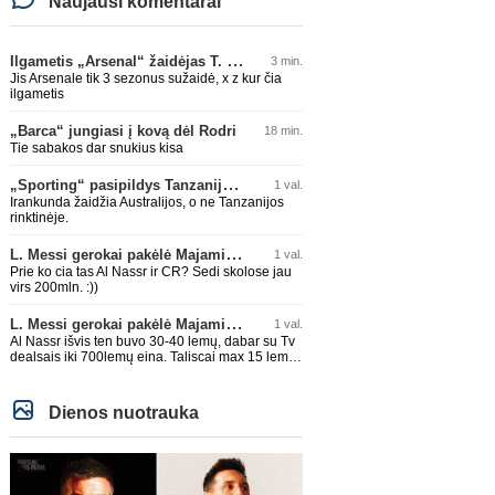
Naujausi komentarai
Ilgametis „Arsenal“ žaidėjas T. Tomiyasu papildys „Crystal Palace“ ekipą
3 min.
Jis Arsenale tik 3 sezonus sužaidė, x z kur čia
ilgametis
„Barca“ jungiasi į kovą dėl Rodri
18 min.
Tie sabakos dar snukius kisa
„Sporting“ pasipildys Tanzanijos rinktinės krašto saugu
1 val.
Irankunda žaidžia Australijos, o ne Tanzanijos
rinktinėje.
L. Messi gerokai pakėlė Majamio „Inter“ komandos vertę
1 val.
Prie ko cia tas Al Nassr ir CR? Sedi skolose jau
virs 200mln. :))
L. Messi gerokai pakėlė Majamio „Inter“ komandos vertę
1 val.
Al Nassr išvis ten buvo 30-40 lemų, dabar su Tv
dealsais iki 700lemų eina. Taliscai max 15 lemų
siūlydavo. Messi su CR7 išeis ir kris baisiai
akcijos
Dienos nuotrauka