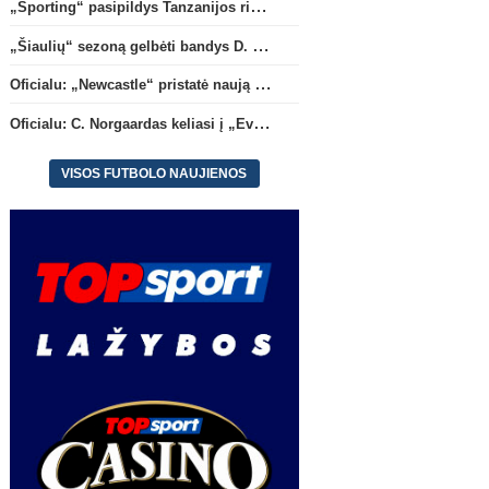
„Sporting“ pasipildys Tanzanijos rinktinės krašto saugu
Oficialu: „Newcastle“ pristatė
Oficialu: C. Norgaardas ke
naują strategą
(1)
„Everton“
„Šiaulių“ sezoną gelbėti bandys D. Lastauskas
Oficialu: „Newcastle“ pristatė naują strategą
Oficialu: C. Norgaardas keliasi į „Everton“
VISOS FUTBOLO NAUJIENOS