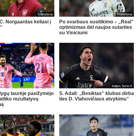
Transferai
Transferai
 C. Norgaardas keliasi į
Po svarbaus susitikimo – „Real“
“
optimizmas dėl naujos sutarties
su Viniciumi
Italijos Serie A
 lygų taurėje pasižymėjo
S. Adali: „Besiktas“ klubas dirba
 atliko rezultatyvų
ties D. Vlahovičiaus atvykimu“
mą