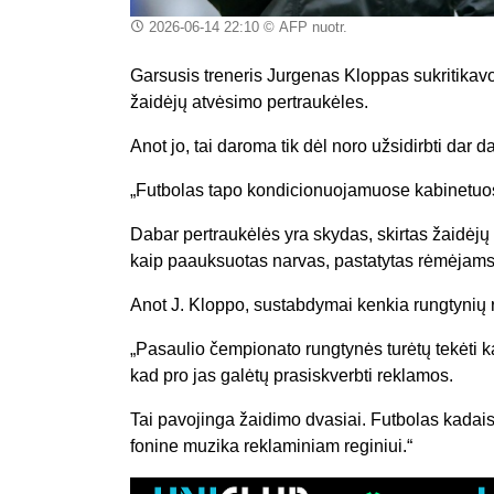
2026-06-14 22:10
© AFP nuotr.
Garsusis treneris Jurgenas Kloppas sukritikav
žaidėjų atvėsimo pertraukėles.
Anot jo, tai daroma tik dėl noro užsidirbti dar d
„Futbolas tapo kondicionuojamuose kabinetuose
Dabar pertraukėlės yra skydas, skirtas žaidėjų ge
kaip paauksuotas narvas, pastatytas rėmėjams“,
Anot J. Kloppo, sustabdymai kenkia rungtynių r
„Pasaulio čempionato rungtynės turėtų tekėti k
kad pro jas galėtų prasiskverbti reklamos.
Tai pavojinga žaidimo dvasiai. Futbolas kadaise
fonine muzika reklaminiam reginiui.“