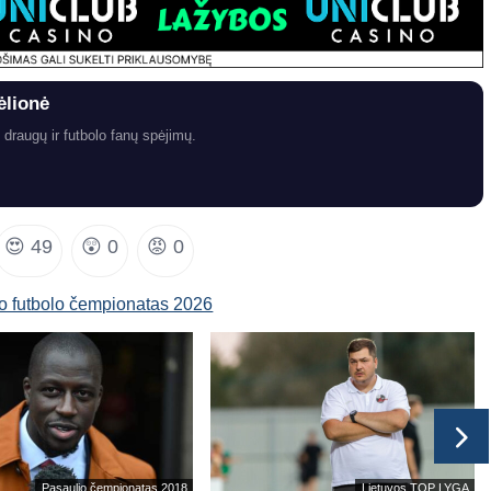
ėlionė
 draugų ir futbolo fanų spėjimų.
😍
49
😲
0
😡
0
o futbolo čempionatas 2026
Pasaulio čempionatas 2018
Lietuvos TOP LYGA