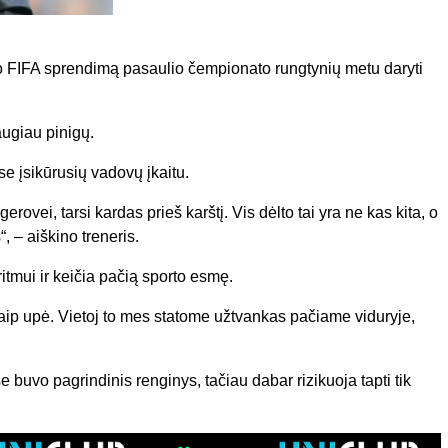
o FIFA sprendimą pasaulio čempionato rungtynių metu daryti
augiau pinigų.
 įsikūrusių vadovų įkaitu.
rovei, tarsi kardas prieš karštį. Vis dėlto tai yra ne kas kita, o
 – aiškino treneris.
itmui ir keičia pačią sporto esmę.
aip upė. Vietoj to mes statome užtvankas pačiame viduryje,
 buvo pagrindinis renginys, tačiau dabar rizikuoja tapti tik