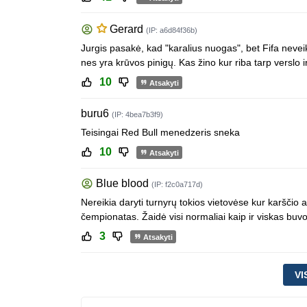
Gerard
(IP: a6d84f36b)
Jurgis pasakė, kad "karalius nuogas", bet Fifa neveikia
nes yra krūvos pinigų. Kas žino kur riba tarp verslo
10
Atsakyti
buru6
(IP: 4bea7b3f9)
Teisingai Red Bull menedzeris sneka
10
Atsakyti
Blue blood
(IP: f2c0a717d)
Nereikia daryti turnyrų tokios vietovėse kur karšči
čempionatas. Žaidė visi normaliai kaip ir viskas buvo
3
Atsakyti
VI