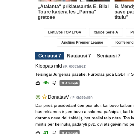
rėje
„Atalanta“ priklausantis E. Bilal
B. Mendy
 ir atliko
Toure karjerą tęs „Parma“
savo pa
avimą
gretose
titulu“
Lietuvos TOP LYGA
Italijos Serie A
Pr
Anglijos Premier League
Konferenci
Geriausi 7
Naujausi 7
Seniausi 7
Kloppas mld
(IP: 60633d921)
Teisingai Jurgenas pasakė. Furbolas juda LGBT ir S
65
Atsakyti
DonatasV
(IP: 0b359c08f)
Dar prieš prasidedant čempionatui, kai buvo kalbama
bus reklamos ir jam buvo atsakoma pašaipiai, kad to
daroma neva dėl žaidėjų, bet realiai taip nėra. Tos 
mintis per kėlinuką padaryti pvz. dvi atsigaivinimo p
41
Atsakyti