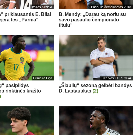
Italijos Serie A
Pasaulio čempionatas 2018
“ priklausantis E. Bilal
B. Mendy: „Darau ką noriu su
rjerą tęs „Parma“
savo pasaulio čempionato
titulu“
Primeira Liga
Lietuvos TOP LYGA
g“ pasipildys
„Šiaulių“ sezoną gelbėti bandys
os rinktinės krašto
D. Lastauskas
(2)
)