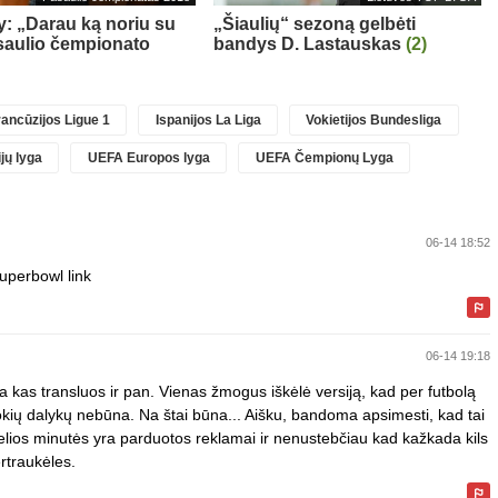
: „Darau ką noriu su
„Šiaulių“ sezoną gelbėti
saulio čempionato
bandys D. Lastauskas
(2)
ancūzijos Ligue 1
Ispanijos La Liga
Vokietijos Bundesliga
jų lyga
UEFA Europos lyga
UEFA Čempionų Lyga
06-14 18:52
uperbowl link
06-14 19:18
 kas transluos ir pan. Vienas žmogus iškėlė versiją, kad per futbolą
kių dalykų nebūna. Na štai būna... Aišku, bandoma apsimesti, kad tai
kelios minutės yra parduotos reklamai ir nenustebčiau kad kažkada kils
ertraukėles.