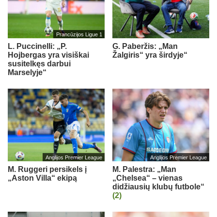
Prancūzijos Ligue 1
L. Puccinelli: „P.
G. Paberžis: „Man
Hojbergas yra visiškai
Žalgiris“ yra širdyje“
susitelkęs darbui
Marselyje“
Anglijos Premier League
Anglijos Premier League
M. Ruggeri persikels į
M. Palestra: „Man
„Aston Villa“ ekipą
„Chelsea“ – vienas
didžiausių klubų futbole“
(2)