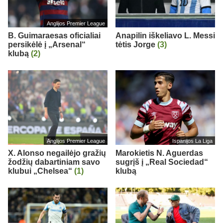
Anglijos Premier League
B. Guimaraesas oficialiai
Anapilin iškeliavo L. Messi
persikėlė į „Arsenal“
tėtis Jorge
(3)
klubą
(2)
Anglijos Premier League
Ispanijos La Liga
X. Alonso negailėjo gražių
Marokietis N. Aguerdas
žodžių dabartiniam savo
sugrįš į „Real Sociedad“
klubui „Chelsea“
(1)
klubą