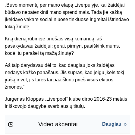
„Buvo momentų per mano etapą Liverpulyje, kai žaidėjai
būdavo nepatenkinti mano sprendimais. Tada jie kažką
įkeldavo vakare socialiniuose tinkluose ir greitai ištrindavo
tokią žinutę.
Kitą dieną rūbinėje priešais visą komandą, aš
pasakydavau žaidėjui: gerai, pirmyn, paaiškink mums,
kodėl tu parašei tą mažą žinutę?
Aš taip darydavau dėl to, kad daugiau joks žaidėjas
nedarys kažko panašaus. Jis supras, kad jeigu įkels tokį
įrašą ir vėl, jis turės tai paaiškinti prieš visus ekipos
žmones.“
Jurgenas Kloppas „Liverpool“ klube dirbo 2016-23 metais
ir iškovojo daugybę svarbiausių titulų.
Video akcentai
Daugiau