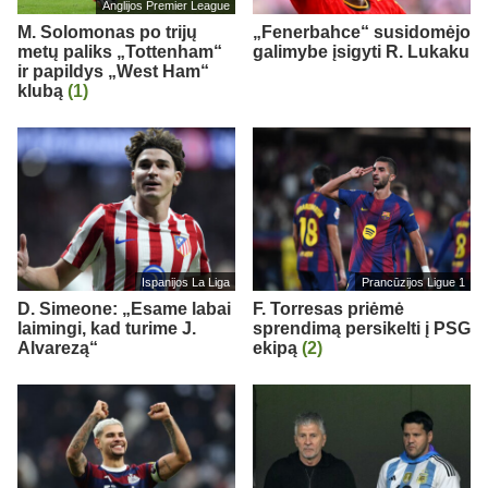
Anglijos Premier League
M. Solomonas po trijų
„Fenerbahce“ susidomėjo
metų paliks „Tottenham“
galimybe įsigyti R. Lukaku
ir papildys „West Ham“
klubą
(1)
Ispanijos La Liga
Prancūzijos Ligue 1
D. Simeone: „Esame labai
F. Torresas priėmė
laimingi, kad turime J.
sprendimą persikelti į PSG
Alvarezą“
ekipą
(2)