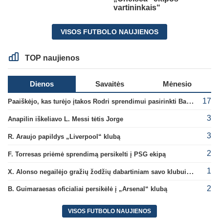
vartininkais“
VISOS FUTBOLO NAUJIENOS
TOP naujienos
Dienos
Savaitės
Mėnesio
17
Paaiškėjo, kas turėjo įtakos Rodri sprendimui pasirinkti Barselonos pusę
3
Anapilin iškeliavo L. Messi tėtis Jorge
3
R. Araujo papildys „Liverpool“ klubą
2
F. Torresas priėmė sprendimą persikelti į PSG ekipą
1
X. Alonso negailėjo gražių žodžių dabartiniam savo klubui „Chelsea“
2
B. Guimaraesas oficialiai persikėlė į „Arsenal“ klubą
VISOS FUTBOLO NAUJIENOS