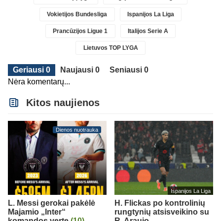
Vokietijos Bundesliga
Ispanijos La Liga
Prancūzijos Ligue 1
Italijos Serie A
Lietuvos TOP LYGA
Geriausi 0
Naujausi 0
Seniausi 0
Nėra komentarų...
Kitos naujienos
Dienos nuotrauka
Ispanijos La Liga
L. Messi gerokai pakėlė
H. Flickas po kontrolinių
Majamio „Inter“
rungtynių atsisveikino su
komandos vertę
(10)
R. Araujo