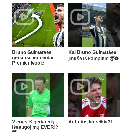
Bruno Guimaraes
Kai Bruno Guimarães
geriausi momentai
įmušė iš kampinio 🤯⚽️
Premier lygoje
Vienas iš geriausių
Ar turite, ko reikia?!
išsaugojimų EVER!?