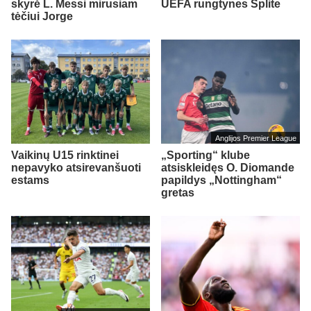
skyrė L. Messi mirusiam
UEFA rungtynes Splite
tėčiui Jorge
Anglijos Premier League
Vaikinų U15 rinktinei
„Sporting“ klube
nepavyko atsirevanšuoti
atsiskleidęs O. Diomande
estams
papildys „Nottingham“
gretas