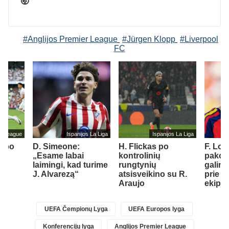
🤯
#Anglijos Premier League
#Jürgen Klopp
#Liverpool
FC
er League
Ispanijos La Liga
Ispanijos La Liga
s po
D. Simeone:
H. Flickas po
F. Lo
iks
„Esame labai
kontrolinių
pakom
r
laimingi, kad turime
rungtynių
galimy
st
J. Alvarezą“
atsisveikino su R.
prie „
1)
Araujo
ekipo
UEFA Čempionų Lyga
UEFA Europos lyga
Konferencijų lyga
Anglijos Premier League