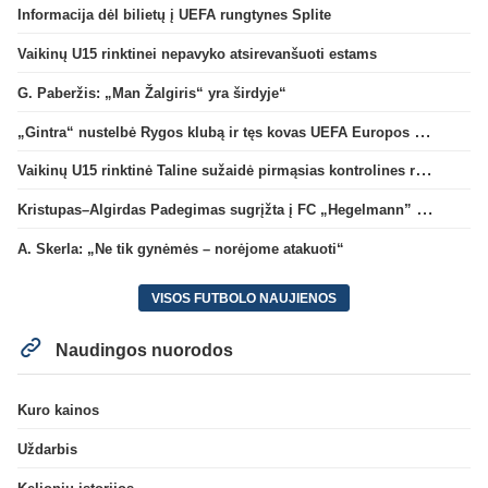
Informacija dėl bilietų į UEFA rungtynes Splite
Vaikinų U15 rinktinei nepavyko atsirevanšuoti estams
G. Paberžis: „Man Žalgiris“ yra širdyje“
„Gintra“ nustelbė Rygos klubą ir tęs kovas UEFA Europos taurės atrankoje
Vaikinų U15 rinktinė Taline sužaidė pirmąsias kontrolines rungtynes
Kristupas–Algirdas Padegimas sugrįžta į FC „Hegelmann” B sudėtį
A. Skerla: „Ne tik gynėmės – norėjome atakuoti“
VISOS FUTBOLO NAUJIENOS
Naudingos nuorodos
Kuro kainos
Uždarbis