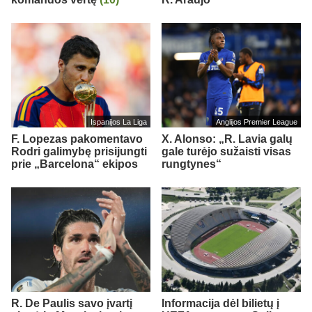
Ispanijos La Liga
Anglijos Premier League
F. Lopezas pakomentavo
X. Alonso: „R. Lavia galų
Rodri galimybę prisijungti
gale turėjo sužaisti visas
prie „Barcelona“ ekipos
rungtynes“
R. De Paulis savo įvartį
Informacija dėl bilietų į