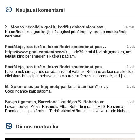
Naujausi komentarai
X. Alonso negailėjo gražių žodžių dabartiniam savo klubui „Chelsea“
15 min.
Nu nežinau, kuo garsiau jie džiaugiasi prieš kapotynes, tuo man kažkaip
neramiau.
Paaiškėjo, kas turėjo įtakos Rodri sprendimui pasirinkti Barselonos pusę
1 val.
https://www.goal.com/en/news/r......dc30,
rimtai įkvėpk gryno oro, nes
totaliai kirto per smegenis kažkas pačiam.
Paaiškėjo, kas turėjo įtakos Rodri sprendimui pasirinkti Barselonos pusę
1 val.
Pasidomėk pirmą prieš rašydamas, net Fabricio Romano aiškiai pasakė, kad
oficialaus bus taip ir nebuvo, nes Mouras su Perezu nusprendė, kad jis
nereikalingas. Niekur nebuvo skelbta. Dar plius gemini paprašiau, kad
surasti info ar buvo oficialus bid. Atsakymas: Ne, oficialaus raštiško
M. Solomonas po trijų metų paliks „Tottenham“ ir papildys „West Ham“ klubą
1 val.
pasiūlymo (official bid) Madrido „Real“ Mančesterio „City“ klubui už Rodri dar
Good ridance kaip sakoma.
nepateikė. ​Nors žiniasklaidoje (pvz., The Athletic, Diario AS) garsiai kalbama
apie „Real“ susidomėjimą ir pradėtus pradinius veiksmus bei derybinius
Buvęs ilgametis„Barcelona“ žaidėjas S. Roberto artėja link persikėlimo į MLS
4 val.
kontaktus su žaidėjo stovykla ar „City“ vadovais, oficialus formalus
pasiūlymas iki šiol nėra registruotas. ​Ispanijos gigantai tikrina situaciją ir
Lewandowski, Messi, Busquets, Alba, Roberto ir pan. į MLS, Benzema,
vertina galimybes, tačiau kol kas viskas vyksta tik žvalgybos ir neoficialių
Ronaldo ir t.t. pas Arabus. Turbūt akivaizdžiau, nei akivaizdu kurio klubo
derybų lygmenyje. Tai gal nebesidaryk sau gėdos ir kaip sakei "vyriškai
žaidėjų labiai myli pinigėlius, o ne žaidimą. Gal todėl ir tų laimėjimų
nuryk tiesą" ir patylėk, nes esi neteisus. Čiao!
paskutiniu me tu ne tiek daug.
Dienos nuotrauka