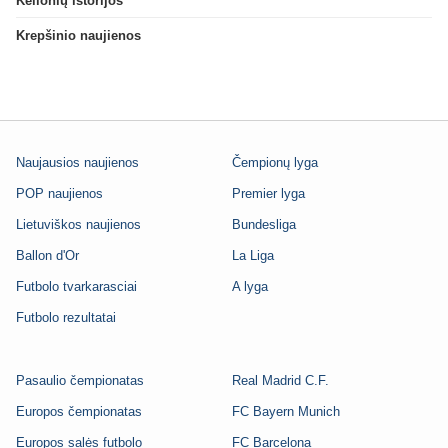
Kelionių istorijos
Krepšinio naujienos
Naujausios naujienos
Čempionų lyga
POP naujienos
Premier lyga
Lietuviškos naujienos
Bundesliga
Ballon d'Or
La Liga
Futbolo tvarkarasciai
A lyga
Futbolo rezultatai
Pasaulio čempionatas
Real Madrid C.F.
Europos čempionatas
FC Bayern Munich
Europos salės futbolo
FC Barcelona