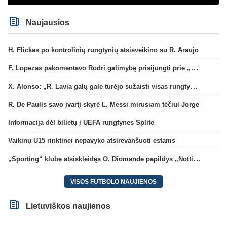
Naujausios
H. Flickas po kontrolinių rungtynių atsisveikino su R. Araujo
F. Lopezas pakomentavo Rodri galimybę prisijungti prie „Barcelona“ ekipos
X. Alonso: „R. Lavia galų gale turėjo sužaisti visas rungtynes“
R. De Paulis savo įvartį skyrė L. Messi mirusiam tėčiui Jorge
Informacija dėl bilietų į UEFA rungtynes Splite
Vaikinų U15 rinktinei nepavyko atsirevanšuoti estams
„Sporting“ klube atsiskleidęs O. Diomande papildys „Nottingham“ gretas
VISOS FUTBOLO NAUJIENOS
Lietuviškos naujienos