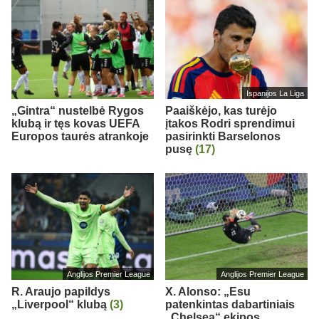
Ispanijos La Liga
„Gintra“ nustelbė Rygos
Paaiškėjo, kas turėjo
klubą ir tęs kovas UEFA
įtakos Rodri sprendimui
Europos taurės atrankoje
pasirinkti Barselonos
pusę
(17)
Anglijos Premier League
Anglijos Premier League
R. Araujo papildys
X. Alonso: „Esu
„Liverpool“ klubą
(3)
patenkintas dabartiniais
„Chelsea“ ekipos