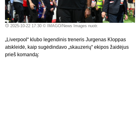
2025-10-22 17:30
© IMAGO/News Images nuotr.
„Liverpool“ klubo legendinis treneris Jurgenas Kloppas
atskleidė, kaip sugėdindavo „skauzerių“ ekipos žaidėjus
prieš komandą: