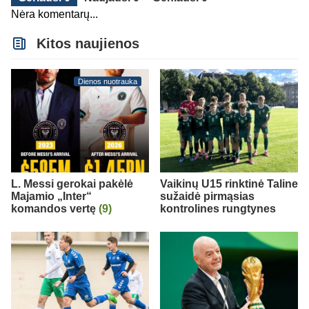
Nėra komentarų...
Kitos naujienos
Dienos nuotrauka
L. Messi gerokai pakėlė
Vaikinų U15 rinktinė Taline
Majamio „Inter“
sužaidė pirmąsias
komandos vertę
(9)
kontrolines rungtynes