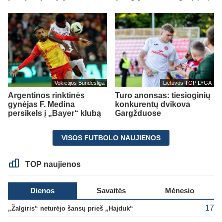
Vokietijos Bundesliga
Lietuvos TOP LYGA
Argentinos rinktinės
Turo anonsas: tiesioginių
gynėjas F. Medina
konkurentų dvikova
persikels į „Bayer“ klubą
Gargžduose
VISOS FUTBOLO NAUJIENOS
TOP naujienos
Dienos
Savaitės
Mėnesio
17
„Žalgiris“ neturėjo šansų prieš „Hajduk“