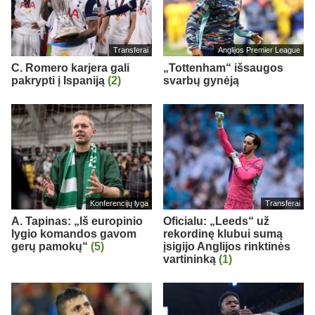
Transferai
Anglijos Premier League
C. Romero karjera gali
„Tottenham“ išsaugos
pakrypti į Ispaniją
(2)
svarbų gynėją
Konferencijų lyga
Transferai
A. Tapinas: „Iš europinio
Oficialu: „Leeds“ už
lygio komandos gavom
rekordinę klubui sumą
gerų pamokų“
(5)
įsigijo Anglijos rinktinės
vartininką
(1)