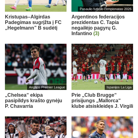
Pasaulio futbolo čempionatas 2026
Kristupas–Algirdas
Argentinos federacijos
Padegimas sugrįžta į FC
prezidentas C. Tapia
„Hegelmann” B sudėtį
negailėjo pagyrų G.
Infantino
(3)
Anglijos Premier League
Ispanijos La Liga
„Chelsea“ ekipa
Prie „Club Brugge“
pasipildys krašto gynėju
prisijungs „Mallorca“
P. Chavarria
klube atsiskleidęs J. Virgili