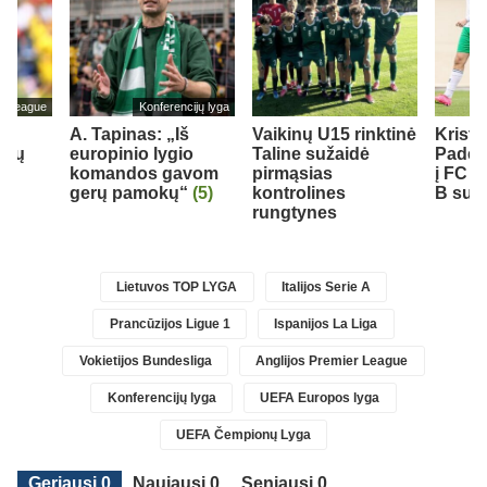
er League
Konferencijų lyga
A. Tapinas: „Iš
Vaikinų U15 rinktinė
Krist
rbų
europinio lygio
Taline sužaidė
Padeg
komandos gavom
pirmąsias
į FC 
gerų pamokų“
(5)
kontrolines
B sudė
rungtynes
Lietuvos TOP LYGA
Italijos Serie A
Prancūzijos Ligue 1
Ispanijos La Liga
Vokietijos Bundesliga
Anglijos Premier League
Konferencijų lyga
UEFA Europos lyga
UEFA Čempionų Lyga
Geriausi 0
Naujausi 0
Seniausi 0