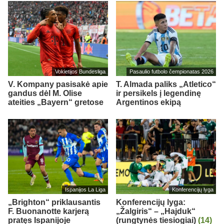
Vokietijos Bundesliga
Pasaulio futbolo čempionatas 2026
V. Kompany pasisakė apie
T. Almada paliks „Atletico“
gandus dėl M. Olise
ir persikels į legendinę
ateities „Bayern“ gretose
Argentinos ekipą
Ispanijos La Liga
Konferencijų lyga
„Brighton“ priklausantis
Konferencijų lyga:
F. Buonanotte karjerą
„Žalgiris“ – „Hajduk“
pratęs Ispanijoje
(rungtynės tiesiogiai)
(14)