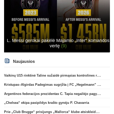
L. Messi gerokai pakėlė Majamio „Inter“ komandos
vertę
(9)
Naujausios
Vaikinų U15 rinktinė Taline sužaidė pirmąsias kontrolines rungtynes
Kristupas–Algirdas Padegimas sugrįžta į FC „Hegelmann” B sudėtį
Argentinos federacijos prezidentas C. Tapia negailėjo pagyrų G. Infantino
„Chelsea“ ekipa pasipildys krašto gynėju P. Chavarria
Prie „Club Brugge“ prisijungs „Mallorca“ klube atsiskleidęs J. Virgili