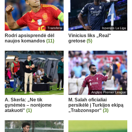
Transferai
Ispanijos La Liga
Rodri apsisprendė dėl
Vinicius liks „Real“
naujos komandos
(11)
gretose
(5)
Anglijos Premier League
A. Skerla: „Ne tik
M. Salah oficialiai
gynėmės – norėjome
persikėlė į Turkijos ekipą
atakuoti“
(1)
„Trabzonspor“
(3)