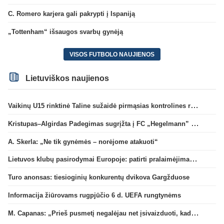
C. Romero karjera gali pakrypti į Ispaniją
„Tottenham“ išsaugos svarbų gynėją
VISOS FUTBOLO NAUJIENOS
Lietuviškos naujienos
Vaikinų U15 rinktinė Taline sužaidė pirmąsias kontrolines rungtynes
Kristupas–Algirdas Padegimas sugrįžta į FC „Hegelmann” B sudėtį
A. Skerla: „Ne tik gynėmės – norėjome atakuoti“
Lietuvos klubų pasirodymai Europoje: patirti pralaimėjimai Kroatijos atstovams
Turo anonsas: tiesioginių konkurentų dvikova Gargžduose
Informacija žiūrovams rugpjūčio 6 d. UEFA rungtynėms
M. Capanas: „Prieš pusmetį negalėjau net įsivaizduoti, kad žaisime prieš „Hajduk“