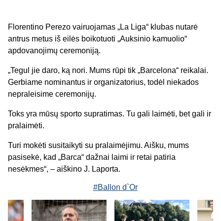
Florentino Perezo vairuojamas „La Liga“ klubas nutarė
antrus metus iš eilės boikotuoti „Auksinio kamuolio“
apdovanojimų ceremoniją.
„Tegul jie daro, ką nori. Mums rūpi tik „Barcelona“ reikalai.
Gerbiame nominantus ir organizatorius, todėl niekados
nepraleisime ceremonijų.
Toks yra mūsų sporto supratimas. Tu gali laimėti, bet gali ir
pralaimėti.
Turi mokėti susitaikyti su pralaimėjimu. Aišku, mums
pasisekė, kad „Barca“ dažnai laimi ir retai patiria
nesėkmes“, – aiškino J. Laporta.
#Ballon d`Or