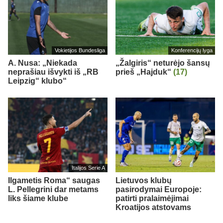
Vokietijos Bundesliga
Konferencijų lyga
A. Nusa: „Niekada
„Žalgiris“ neturėjo šansų
neprašiau išvykti iš „RB
prieš „Hajduk“
(17)
Leipzig“ klubo“
Italijos Serie A
Ilgametis Roma“ saugas
Lietuvos klubų
L. Pellegrini dar metams
pasirodymai Europoje:
liks šiame klube
patirti pralaimėjimai
Kroatijos atstovams