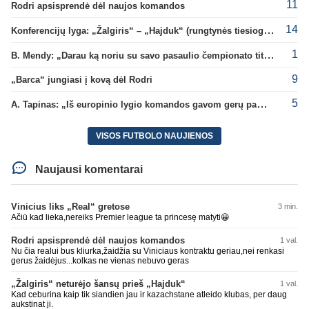
11
Rodri apsisprendė dėl naujos komandos
14
Konferencijų lyga: „Žalgiris“ – „Hajduk“ (rungtynės tiesiogiai)
1
B. Mendy: „Darau ką noriu su savo pasaulio čempionato titulu“
9
„Barca“ jungiasi į kovą dėl Rodri
5
A. Tapinas: „Iš europinio lygio komandos gavom gerų pamokų“
VISOS FUTBOLO NAUJIENOS
Naujausi komentarai
Vinicius liks „Real“ gretose
3 min.
Ačiū kad lieka,nereiks Premier league ta princesę matyti😀
Rodri apsisprendė dėl naujos komandos
1 val.
Nu čia realui bus kliurka,žaidžia su Viniciaus kontraktu geriau,nei renkasi
gerus žaidėjus...kolkas ne vienas nebuvo geras
„Žalgiris“ neturėjo šansų prieš „Hajduk“
1 val.
Kad ceburina kaip tik siandien jau ir kazachstane atleido klubas, per daug
aukstinat ji.