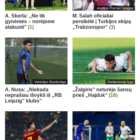
Anglijos Premier League
A. Skerla: „Ne tik
M. Salah oficialiai
gynėmės – norėjome
persikėlė į Turkijos ekipą
atakuoti“
(1)
„Trabzonspor“
(3)
Vokietijos Bundesliga
Konferencijų lyga
A. Nusa: „Niekada
„Žalgiris“ neturėjo šansų
neprašiau išvykti iš „RB
prieš „Hajduk“
(16)
Leipzig“ klubo“