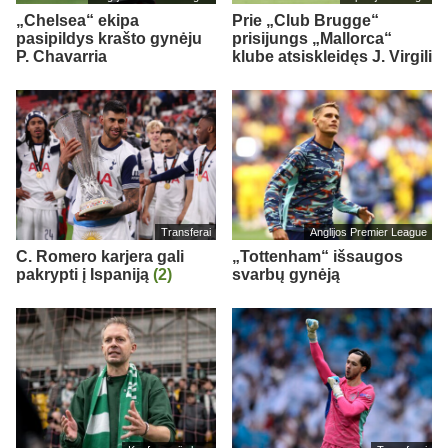
„Chelsea“ ekipa
Prie „Club Brugge“
pasipildys krašto gynėju
prisijungs „Mallorca“
P. Chavarria
klube atsiskleidęs J. Virgili
Transferai
Anglijos Premier League
C. Romero karjera gali
„Tottenham“ išsaugos
pakrypti į Ispaniją
(2)
svarbų gynėją