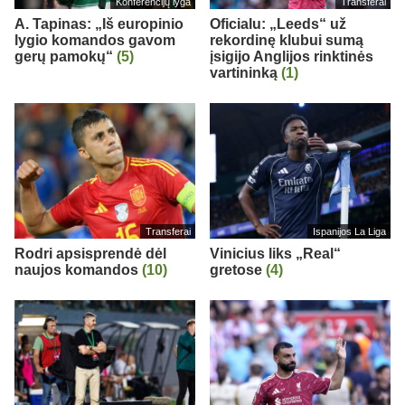
Konferencijų lyga
Transferai
A. Tapinas: „Iš europinio
Oficialu: „Leeds“ už
lygio komandos gavom
rekordinę klubui sumą
gerų pamokų“
(5)
įsigijo Anglijos rinktinės
vartininką
(1)
Transferai
Ispanijos La Liga
Rodri apsisprendė dėl
Vinicius liks „Real“
naujos komandos
(10)
gretose
(4)