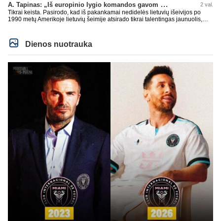
A. Tapinas: „Iš europinio lygio komandos gavom gerų pamokų“
2 val.
Tikrai keista. Pasirodo, kad iš pakankamai nedidelės lietuvių išeivijos po
1990 metų Amerikoje lietuvių šeimije atsirado tikrai talentingas jaunuolis,
mokantis apsivesti abejomis kojomis, mokantis visokiausių ’fintų’, stiprus
fiziškai, kurio nepastumsi kaip Golubicko, t. y. gerai išsilaikantis ant kojų
kovoje, dar ir antrame aukšte neblogai atrodantis, greitai priimantis
Dienos nuotrauka
dažniausiai teisingus sprendimus, ir dar turintis neblogą greitį. O Lietuvoje
net tokie talentai ’uždera’ gal kartą per dešimtmetį ar du. Bet iš 1-2
aukštesnio lygio žaidėjų rimtos rinktinės nesulipdysi...