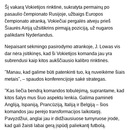
Šį vakarą Vokietijos rinktinė, sukratyta permainų po
pasaulio čempionato Rusijoje, užbaigs Europos
čempionato atranką. Vokiečiai pergalės atveju prieš
Šiaurės Airiją užsitikrins pirmąją poziciją, už nugaros
palikdami Nyderlandus.
Nepaisant sėkmingo pasirodymo atrankoje, J. Lowas vis
dar nėra įsitikinęs, kad ši Vokietijos komanda jau yra
subrendusi kaip kitos aukščiausio kalibro rinktinės.
"Manau, kad galime būti patenkinti tuo, ką nuveikėme šiais
metais", – spaudos konferencijoje sakė strategas.
"Kas liečia bendrą komandos tobulėjimą, suprantame, kad
kitos šalys mus šiuo aspektu lenkia. Galima paminėti
Angliją, Ispaniją, Prancūziją, Italiją ir Belgiją – šios
komandos jau perėjo transformacijos laikotarpį.
Pavyzdžiui, anglai jau ir didžiausiuose turnyruose įrodė,
kad gali žaisti labai gerą įspūdį paliekantį futbolą.