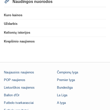
Naudingos nuorodos
Kuro kainos
Uždarbis
Kelionių istorijos
Krepšinio naujienos
Naujausios naujienos
Čempionų lyga
POP naujienos
Premier lyga
Lietuviškos naujienos
Bundesliga
Ballon d'Or
La Liga
Futbolo tvarkarasciai
A lyga