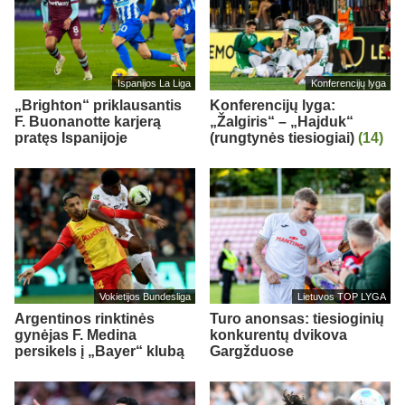
Ispanijos La Liga
Konferencijų lyga
„Brighton“ priklausantis
Konferencijų lyga:
F. Buonanotte karjerą
„Žalgiris“ – „Hajduk“
pratęs Ispanijoje
(rungtynės tiesiogiai)
(14)
Vokietijos Bundesliga
Lietuvos TOP LYGA
Argentinos rinktinės
Turo anonsas: tiesioginių
gynėjas F. Medina
konkurentų dvikova
persikels į „Bayer“ klubą
Gargžduose