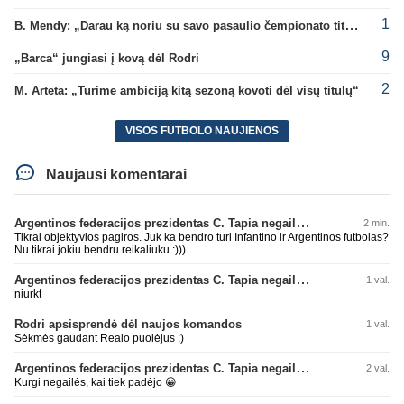
1
B. Mendy: „Darau ką noriu su savo pasaulio čempionato titulu“
9
„Barca“ jungiasi į kovą dėl Rodri
2
M. Arteta: „Turime ambiciją kitą sezoną kovoti dėl visų titulų“
VISOS FUTBOLO NAUJIENOS
Naujausi komentarai
Argentinos federacijos prezidentas C. Tapia negailėjo pagyrų G. Infantino
2 min.
Tikrai objektyvios pagiros. Juk ka bendro turi Infantino ir Argentinos futbolas?
Nu tikrai jokiu bendru reikaliuku :)))
Argentinos federacijos prezidentas C. Tapia negailėjo pagyrų G. Infantino
1 val.
niurkt
Rodri apsisprendė dėl naujos komandos
1 val.
Sėkmės gaudant Realo puolėjus :)
Argentinos federacijos prezidentas C. Tapia negailėjo pagyrų G. Infantino
2 val.
Kurgi negailės, kai tiek padėjo 😀