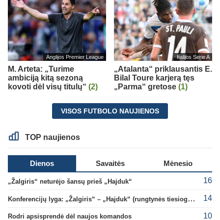
Anglijos Premier League
Italijos Serie A
M. Arteta: „Turime
„Atalanta“ priklausantis E.
ambiciją kitą sezoną
Bilal Toure karjerą tęs
kovoti dėl visų titulų“
(2)
„Parma“ gretose
(1)
VISOS FUTBOLO NAUJIENOS
TOP naujienos
Dienos
Savaitės
Mėnesio
16
„Žalgiris“ neturėjo šansų prieš „Hajduk“
14
Konferencijų lyga: „Žalgiris“ – „Hajduk“ (rungtynės tiesiogiai)
10
Rodri apsisprendė dėl naujos komandos