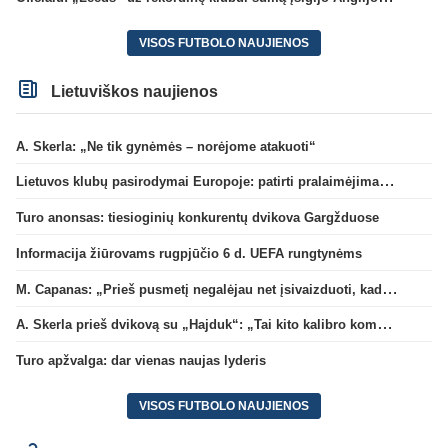
VISOS FUTBOLO NAUJIENOS
Lietuviškos naujienos
A. Skerla: „Ne tik gynėmės – norėjome atakuoti“
Lietuvos klubų pasirodymai Europoje: patirti pralaimėjimai Kroatijos atstovams
Turo anonsas: tiesioginių konkurentų dvikova Gargžduose
Informacija žiūrovams rugpjūčio 6 d. UEFA rungtynėms
M. Capanas: „Prieš pusmetį negalėjau net įsivaizduoti, kad žaisime prieš „Hajduk“
A. Skerla prieš dvikovą su „Hajduk“: „Tai kito kalibro komanda“
Turo apžvalga: dar vienas naujas lyderis
VISOS FUTBOLO NAUJIENOS