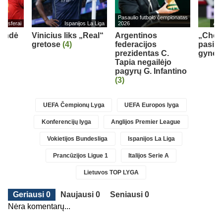
Pasaulio futbolo čempionatas
ransferai
Ispanijos La Liga
2026
Ang
rendė
Vinicius liks „Real“
Argentinos
„Chel
gretose
(4)
federacijos
pasipi
0)
prezidentas C.
gynėju
Tapia negailėjo
pagyrų G. Infantino
(3)
UEFA Čempionų Lyga
UEFA Europos lyga
Konferencijų lyga
Anglijos Premier League
Vokietijos Bundesliga
Ispanijos La Liga
Prancūzijos Ligue 1
Italijos Serie A
Lietuvos TOP LYGA
Geriausi 0
Naujausi 0
Seniausi 0
Nėra komentarų...