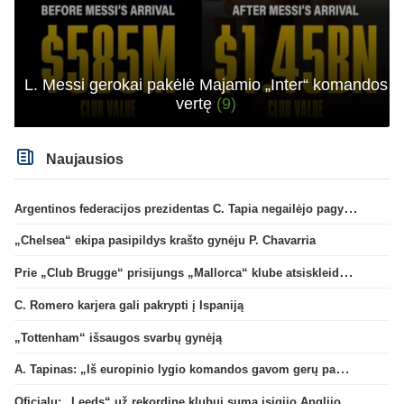
L. Messi gerokai pakėlė Majamio „Inter“ komandos
vertę
(9)
Naujausios
Argentinos federacijos prezidentas C. Tapia negailėjo pagyrų G. Infantino
„Chelsea“ ekipa pasipildys krašto gynėju P. Chavarria
Prie „Club Brugge“ prisijungs „Mallorca“ klube atsiskleidęs J. Virgili
C. Romero karjera gali pakrypti į Ispaniją
„Tottenham“ išsaugos svarbų gynėją
A. Tapinas: „Iš europinio lygio komandos gavom gerų pamokų“
Oficialu: „Leeds“ už rekordinę klubui sumą įsigijo Anglijos rinktinės vartininką