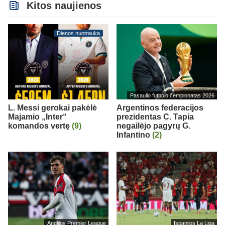
Kitos naujienos
Dienos nuotrauka
Pasaulio futbolo čempionatas 2026
L. Messi gerokai pakėlė
Argentinos federacijos
Majamio „Inter“
prezidentas C. Tapia
komandos vertę
(9)
negailėjo pagyrų G.
Infantino
(2)
Anglijos Premier League
Ispanijos La Liga