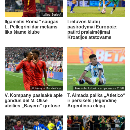
Italijos Serie A
Ilgametis Roma“ saugas
Lietuvos klubų
L. Pellegrini dar metams
pasirodymai Europoje:
liks šiame klube
patirti pralaimėjimai
Kroatijos atstovams
Vokietijos Bundesliga
Pasaulio futbolo čempionatas 2026
V. Kompany pasisakė apie
T. Almada paliks „Atletico“
gandus dėl M. Olise
ir persikels į legendinę
ateities „Bayern“ gretose
Argentinos ekipą