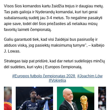
Visos šios komandos kartu žaidžia trejus ir daugiau metų.
Tas pats galioja ir Nyderandų komandai, kuri turi gerai
subalansuotą sudėtį jau 3-4 metus. To negalime pasakyti
apie save, todėl dėl šios priežasties aš nelaikau mūsų
favoritų laimėti čempionatą.
Galiu garantuoti tiek, kad visi žaidėjai bus pasiruošę ir
atiduos viską, jog pasiektų maksimumą turnyre", – kalbėjo
J. Lowas.
Strategas taip pat pridūrė, kad dar neturi sudėliojęs minčių
dėl sudėties, kuri vyks į Europos čempionatą.
#Europos futbolo čempionatas 2028
#Joachim Löw
#Vokietija