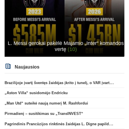
L. Messi gerokai pakėlė Majamio „Inter“ komandos
vertę
(10)
Naujausios
Brazilijoje įvartį šventęs žaidėjas įkrito į tunelį, o VAR įvartį atšaukė
„Aston Villa“ susidomėjo Endricku
„Man Utd“ suteikė naują numerį M. Rashfordui
Pirmadienį – susitikimas su „TransINVEST“
Pagrindinis Prancūzijos rinktinės žaidėjas L. Digne papildė PSG gretas