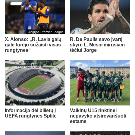
Anglijos Premier League
X. Alonso: „R. Lavia galų
R. De Paulis savo įvartį
gale turėjo sužaisti visas
skyrė L. Messi mirusiam
rungtynes“
tėčiui Jorge
Informacija dėl bilietų į
Vaikinų U15 rinktinei
UEFA rungtynes Splite
nepavyko atsirevanšuoti
estams