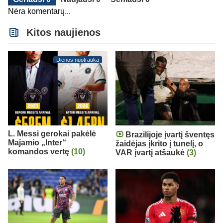
Nėra komentarų...
Kitos naujienos
Dienos nuotrauka
L. Messi gerokai pakėlė
Brazilijoje įvartį šventęs
Majamio „Inter“
žaidėjas įkrito į tunelį, o
komandos vertę
(10)
VAR įvartį atšaukė
(3)