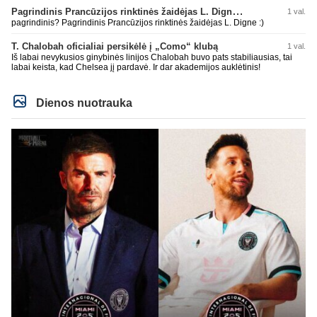
Pagrindinis Prancūzijos rinktinės žaidėjas L. Digne papildė PSG gretas
1 val.
pagrindinis? Pagrindinis Prancūzijos rinktinės žaidėjas L. Digne :)
T. Chalobah oficialiai persikėlė į „Como“ klubą
1 val.
Iš labai nevykusios ginybinės linijos Chalobah buvo pats stabiliausias, tai
labai keista, kad Chelsea jį pardavė. Ir dar akademijos auklėtinis!
Dienos nuotrauka