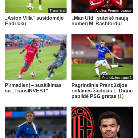
Transferai
Anglijos Premier League
„Aston Villa“ susidomėjo
„Man Utd“ suteikė naują
Endricku
numerį M. Rashfordui
Prancūzijos Ligue 1
Pirmadienį – susitikimas
Pagrindinis Prancūzijos
su „TransINVEST“
rinktinės žaidėjas L. Digne
papildė PSG gretas
(1)