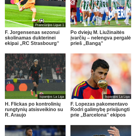
Prancūzijos Ligue 1
F. Jorgensenas sezonui
Po dviejų M. Liužinaitės
skolinamas dukterinei
įvarčių – nelengva pergalė
ekipai „RC Strasbourg“
prieš „Bangą“
Ispanijos La Liga
Ispanijos La Liga
H. Flickas po kontrolinių
F. Lopezas pakomentavo
rungtynių atsisveikino su
Rodri galimybę prisijungti
R. Araujo
prie „Barcelona“ ekipos