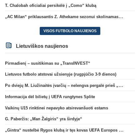
T. Chalobah oficialiai persikėlė į „Como“ klubą
„AC Milan“ priklausantis Z. Athekame sezonui skolinamas „Lyon“ ekipai
VISOS FUTBOLO NAUJIENOS
Lietuviškos naujienos
Pirmadienį – susitikimas su „TransINVEST“
Lietuvos futbolo atstovai užsienyje (rugpjūčio 3-9 dienos)
Po dviejų M. Liužinaitės įvarčių – nelengva pergalė prieš „Bangą“
Informacija dėl bilietų į UEFA rungtynes Splite
Vaikinų U15 rinktinei nepavyko atsirevanšuoti estams
G. Paberžis: „Man Žalgiris“ yra širdyje“
„Gintra“ nustelbė Rygos klubą ir tęs kovas UEFA Europos taurės atrankoje