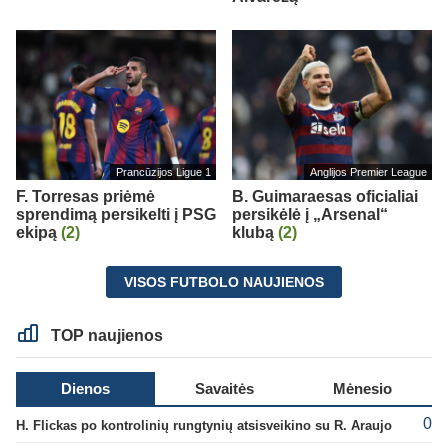
Prancūzijos Ligue 1
Anglijos Premier League
F. Torresas priėmė
B. Guimaraesas oficialiai
sprendimą persikelti į PSG
persikėlė į „Arsenal“
ekipą
(2)
klubą
(2)
VISOS FUTBOLO NAUJIENOS
TOP naujienos
Dienos
Savaitės
Mėnesio
0
H. Flickas po kontrolinių rungtynių atsisveikino su R. Araujo