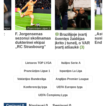
er League
Prancūzijos Ligue 1
as:
F. Jorgensenas
„Aston
Brazilijoje įvartį
man
sezonui skolinamas
susid
šventęs žaidėjas
iau
dukterinei ekipai
Endri
įkrito į tunelį, o VAR
„RC Strasbourg“
įvartį atšaukė
(3)
Lietuvos TOP LYGA
Italijos Serie A
Prancūzijos Ligue 1
Ispanijos La Liga
Vokietijos Bundesliga
Anglijos Premier League
Konferencijų lyga
UEFA Europos lyga
UEFA Čempionų Lyga
Geriausi 0
Naujausi 0
Seniausi 0