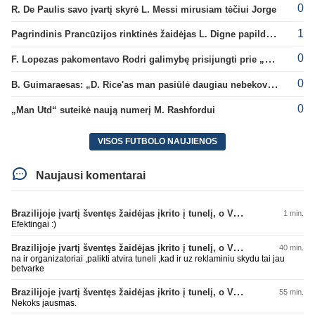
0
R. De Paulis savo įvartį skyrė L. Messi mirusiam tėčiui Jorge
1
Pagrindinis Prancūzijos rinktinės žaidėjas L. Digne papildė PSG gretas
0
F. Lopezas pakomentavo Rodri galimybę prisijungti prie „Barcelona“ ekipos
0
B. Guimaraesas: „D. Rice'as man pasiūlė daugiau nebekovoti tarpusavyje“
0
„Man Utd“ suteikė naują numerį M. Rashfordui
VISOS FUTBOLO NAUJIENOS
Naujausi komentarai
Brazilijoje įvartį šventęs žaidėjas įkrito į tunelį, o VAR įvartį atšaukė
1 min.
Efektingai :)
Brazilijoje įvartį šventęs žaidėjas įkrito į tunelį, o VAR įvartį atšaukė
40 min.
na ir organizatoriai ,palikti atvira tuneli ,kad ir uz reklaminiu skydu tai jau
betvarke
Brazilijoje įvartį šventęs žaidėjas įkrito į tunelį, o VAR įvartį atšaukė
55 min.
Nekoks jausmas.