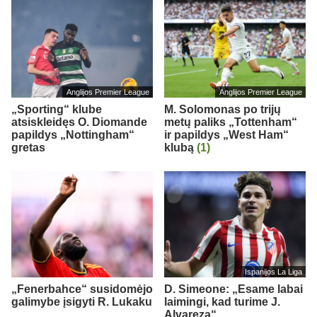
Anglijos Premier League
Anglijos Premier League
„Sporting“ klube
M. Solomonas po trijų
atsiskleidęs O. Diomande
metų paliks „Tottenham“
papildys „Nottingham“
ir papildys „West Ham“
gretas
klubą
(1)
Ispanijos La Liga
„Fenerbahce“ susidomėjo
D. Simeone: „Esame labai
galimybe įsigyti R. Lukaku
laimingi, kad turime J.
Alvarezą“