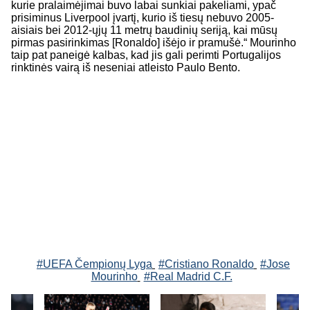
kurie pralaimėjimai buvo labai sunkiai pakeliami, ypač
prisiminus Liverpool įvartį, kurio iš tiesų nebuvo 2005-
aisiais bei 2012-ųjų 11 metrų baudinių seriją, kai mūsų
pirmas pasirinkimas [Ronaldo] išėjo ir pramušė.“ Mourinho
taip pat paneigė kalbas, kad jis gali perimti Portugalijos
rinktinės vairą iš neseniai atleisto Paulo Bento.
#UEFA Čempionų Lyga
#Cristiano Ronaldo
#Jose
Mourinho
#Real Madrid C.F.