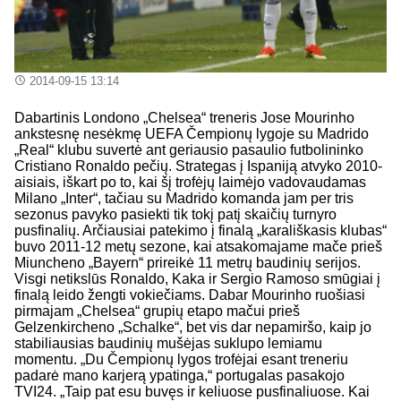
2014-09-15 13:14
Dabartinis Londono „Chelsea“ treneris Jose Mourinho
ankstesnę nesėkmę UEFA Čempionų lygoje su Madrido
„Real“ klubu suvertė ant geriausio pasaulio futbolininko
Cristiano Ronaldo pečių. Strategas į Ispaniją atvyko 2010-
aisiais, iškart po to, kai šį trofėjų laimėjo vadovaudamas
Milano „Inter“, tačiau su Madrido komanda jam per tris
sezonus pavyko pasiekti tik tokį patį skaičių turnyro
pusfinalių. Arčiausiai patekimo į finalą „karališkasis klubas“
buvo 2011-12 metų sezone, kai atsakomajame mače prieš
Miuncheno „Bayern“ prireikė 11 metrų baudinių serijos.
Visgi netikslūs Ronaldo, Kaka ir Sergio Ramoso smūgiai į
finalą leido žengti vokiečiams. Dabar Mourinho ruošiasi
pirmajam „Chelsea“ grupių etapo mačui prieš
Gelzenkircheno „Schalke“, bet vis dar nepamiršo, kaip jo
stabiliausias baudinių mušėjas suklupo lemiamu
momentu. „Du Čempionų lygos trofėjai esant treneriu
padarė mano karjerą ypatinga,“ portugalas pasakojo
TVI24. „Taip pat esu buvęs ir keliuose pusfinaliuose. Kai