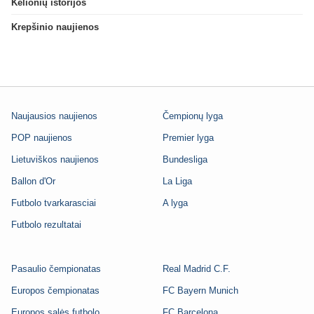
Kelionių istorijos
Krepšinio naujienos
Naujausios naujienos
Čempionų lyga
POP naujienos
Premier lyga
Lietuviškos naujienos
Bundesliga
Ballon d'Or
La Liga
Futbolo tvarkarasciai
A lyga
Futbolo rezultatai
Pasaulio čempionatas
Real Madrid C.F.
Europos čempionatas
FC Bayern Munich
Europos salės futbolo
FC Barcelona