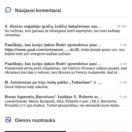
Naujausi komentarai
X. Alonso negailėjo gražių žodžių dabartiniam savo klubui „Chelsea“
52 min.
Nu nežinau, kuo garsiau jie džiaugiasi prieš kapotynes, tuo man kažkaip
neramiau.
Paaiškėjo, kas turėjo įtakos Rodri sprendimui pasirinkti Barselonos pusę
1 val.
https://www.goal.com/en/news/r......dc30,
rimtai įkvėpk gryno oro, nes
totaliai kirto per smegenis kažkas pačiam.
Paaiškėjo, kas turėjo įtakos Rodri sprendimui pasirinkti Barselonos pusę
2 val.
Pasidomėk pirmą prieš rašydamas, net Fabricio Romano aiškiai pasakė, kad
oficialaus bus taip ir nebuvo, nes Mouras su Perezu nusprendė, kad jis
nereikalingas. Niekur nebuvo skelbta. Dar plius gemini paprašiau, kad
surasti info ar buvo oficialus bid. Atsakymas: Ne, oficialaus raštiško
M. Solomonas po trijų metų paliks „Tottenham“ ir papildys „West Ham“ klubą
2 val.
pasiūlymo (official bid) Madrido „Real“ Mančesterio „City“ klubui už Rodri dar
Good ridance kaip sakoma.
nepateikė. ​Nors žiniasklaidoje (pvz., The Athletic, Diario AS) garsiai kalbama
apie „Real“ susidomėjimą ir pradėtus pradinius veiksmus bei derybinius
Buvęs ilgametis„Barcelona“ žaidėjas S. Roberto artėja link persikėlimo į MLS
4 val.
kontaktus su žaidėjo stovykla ar „City“ vadovais, oficialus formalus
pasiūlymas iki šiol nėra registruotas. ​Ispanijos gigantai tikrina situaciją ir
Lewandowski, Messi, Busquets, Alba, Roberto ir pan. į MLS, Benzema,
vertina galimybes, tačiau kol kas viskas vyksta tik žvalgybos ir neoficialių
Ronaldo ir t.t. pas Arabus. Turbūt akivaizdžiau, nei akivaizdu kurio klubo
derybų lygmenyje. Tai gal nebesidaryk sau gėdos ir kaip sakei "vyriškai
žaidėjų labiai myli pinigėlius, o ne žaidimą. Gal todėl ir tų laimėjimų
nuryk tiesą" ir patylėk, nes esi neteisus. Čiao!
paskutiniu me tu ne tiek daug.
Dienos nuotrauka