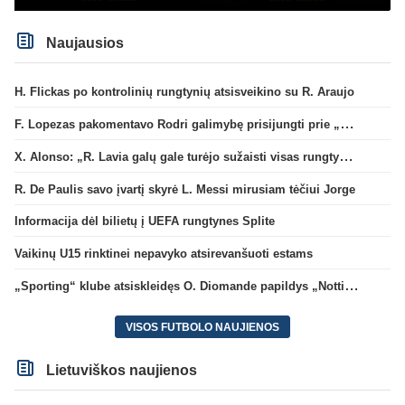
Naujausios
H. Flickas po kontrolinių rungtynių atsisveikino su R. Araujo
F. Lopezas pakomentavo Rodri galimybę prisijungti prie „Barcelona“ ekipos
X. Alonso: „R. Lavia galų gale turėjo sužaisti visas rungtynes“
R. De Paulis savo įvartį skyrė L. Messi mirusiam tėčiui Jorge
Informacija dėl bilietų į UEFA rungtynes Splite
Vaikinų U15 rinktinei nepavyko atsirevanšuoti estams
„Sporting“ klube atsiskleidęs O. Diomande papildys „Nottingham“ gretas
VISOS FUTBOLO NAUJIENOS
Lietuviškos naujienos