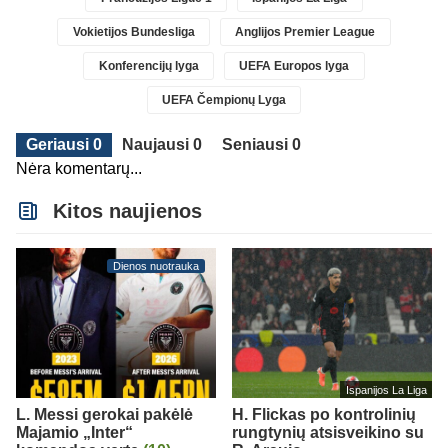
Vokietijos Bundesliga
Anglijos Premier League
Konferencijų lyga
UEFA Europos lyga
UEFA Čempionų Lyga
Geriausi 0
Naujausi 0
Seniausi 0
Nėra komentarų...
Kitos naujienos
Dienos nuotrauka
Ispanijos La Liga
L. Messi gerokai pakėlė
H. Flickas po kontrolinių
Majamio „Inter“
rungtynių atsisveikino su