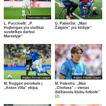
Prancūzijos Ligue 1
L. Puccinelli: „P.
G. Paberžis: „Man
Hojbergas yra visiškai
Žalgiris“ yra širdyje“
susitelkęs darbui
Marselyje“
Anglijos Premier League
Anglijos Premier League
M. Ruggeri persikels į
M. Palestra: „Man
„Aston Villa“ ekipą
„Chelsea“ – vienas
didžiausių klubų futbole“
(2)