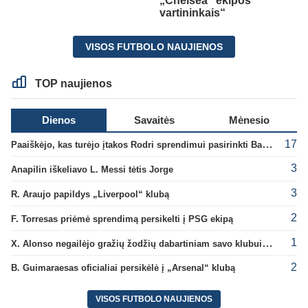
„Chelsea“ ekipos
vartininkais“
VISOS FUTBOLO NAUJIENOS
TOP naujienos
Dienos
Savaitės
Mėnesio
17
Paaiškėjo, kas turėjo įtakos Rodri sprendimui pasirinkti Barselonos pusę
3
Anapilin iškeliavo L. Messi tėtis Jorge
3
R. Araujo papildys „Liverpool“ klubą
2
F. Torresas priėmė sprendimą persikelti į PSG ekipą
1
X. Alonso negailėjo gražių žodžių dabartiniam savo klubui „Chelsea“
2
B. Guimaraesas oficialiai persikėlė į „Arsenal“ klubą
VISOS FUTBOLO NAUJIENOS