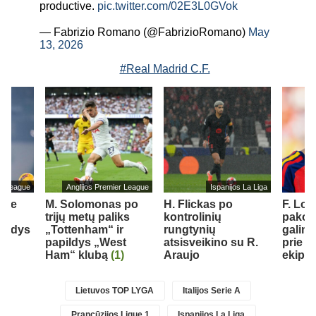
productive.
pic.twitter.com/02E3L0GVok
— Fabrizio Romano (@FabrizioRomano)
May
13, 2026
#Real Madrid C.F.
er League
Anglijos Premier League
Ispanijos La Liga
ube
M. Solomonas po
H. Flickas po
F. Lo
.
trijų metų paliks
kontrolinių
pakom
ildys
„Tottenham“ ir
rungtynių
galimy
“
papildys „West
atsisveikino su R.
prie „
Ham“ klubą
(1)
Araujo
ekipo
Lietuvos TOP LYGA
Italijos Serie A
Prancūzijos Ligue 1
Ispanijos La Liga