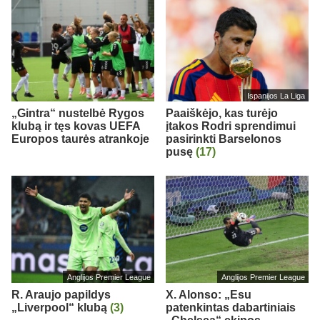
Ispanijos La Liga
„Gintra“ nustelbė Rygos
Paaiškėjo, kas turėjo
klubą ir tęs kovas UEFA
įtakos Rodri sprendimui
Europos taurės atrankoje
pasirinkti Barselonos
pusę
(17)
Anglijos Premier League
Anglijos Premier League
R. Araujo papildys
X. Alonso: „Esu
„Liverpool“ klubą
(3)
patenkintas dabartiniais