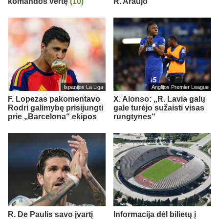
komandos vertę
(10)
R. Araujo
Ispanijos La Liga
Anglijos Premier League
F. Lopezas pakomentavo
X. Alonso: „R. Lavia galų
Rodri galimybę prisijungti
gale turėjo sužaisti visas
prie „Barcelona“ ekipos
rungtynes“
R. De Paulis savo įvartį
Informacija dėl bilietų į