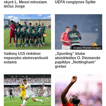
skyrė L. Messi mirusiam
UEFA rungtynes Splite
tėčiui Jorge
Anglijos Premier League
Vaikinų U15 rinktinei
„Sporting“ klube
nepavyko atsirevanšuoti
atsiskleidęs O. Diomande
estams
papildys „Nottingham“
gretas