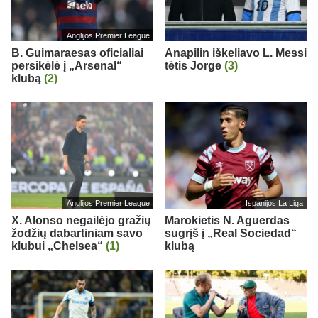
Anglijos Premier League
B. Guimaraesas oficialiai
Anapilin iškeliavo L. Messi
persikėlė į „Arsenal“
tėtis Jorge
(3)
klubą
(2)
Anglijos Premier League
Ispanijos La Liga
X. Alonso negailėjo gražių
Marokietis N. Aguerdas
žodžių dabartiniam savo
sugrįš į „Real Sociedad“
klubui „Chelsea“
(1)
klubą