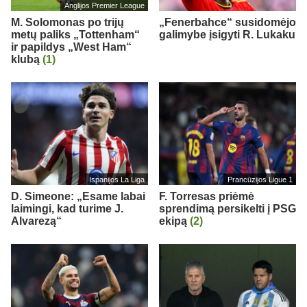
Anglijos Premier League
M. Solomonas po trijų
„Fenerbahce“ susidomėjo
metų paliks „Tottenham“
galimybe įsigyti R. Lukaku
ir papildys „West Ham“
klubą
(1)
Ispanijos La Liga
Prancūzijos Ligue 1
D. Simeone: „Esame labai
F. Torresas priėmė
laimingi, kad turime J.
sprendimą persikelti į PSG
Alvarezą“
ekipą
(2)