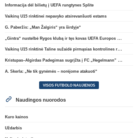
Informacija dėl bilietų į UEFA rungtynes Splite
Vaikinų U15 rinktinei nepavyko atsirevanšuoti estams
G. Paberžis: „Man Žalgiris“ yra širdyje“
„Gintra“ nustelbė Rygos klubą ir tęs kovas UEFA Europos taurės atrankoje
Vaikinų U15 rinktinė Taline sužaidė pirmąsias kontrolines rungtynes
Kristupas–Algirdas Padegimas sugrįžta į FC „Hegelmann” B sudėtį
A. Skerla: „Ne tik gynėmės – norėjome atakuoti“
VISOS FUTBOLO NAUJIENOS
Naudingos nuorodos
Kuro kainos
Uždarbis