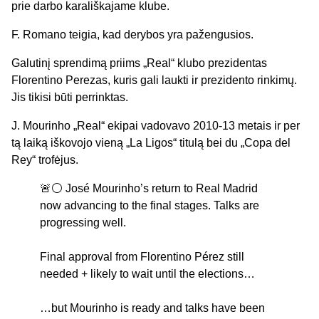
prie darbo karališkajame klube.
F. Romano teigia, kad derybos yra pažengusios.
Galutinį sprendimą priims „Real“ klubo prezidentas
Florentino Perezas, kuris gali laukti ir prezidento rinkimų.
Jis tikisi būti perrinktas.
J. Mourinho „Real“ ekipai vadovavo 2010-13 metais ir per
tą laiką iškovojo vieną „La Ligos“ titulą bei du „Copa del
Rey“ trofėjus.
🚨⚪️ José Mourinho’s return to Real Madrid
now advancing to the final stages. Talks are
progressing well.
Final approval from Florentino Pérez still
needed + likely to wait until the elections…
…but Mourinho is ready and talks have been