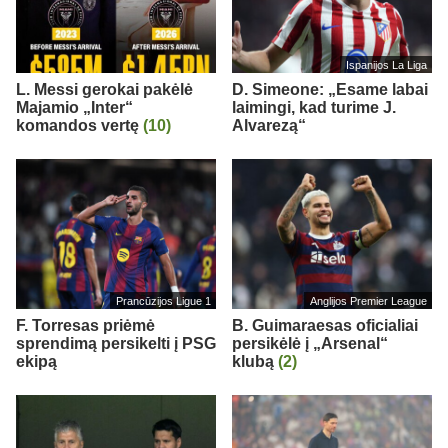
Ispanijos La Liga
L. Messi gerokai pakėlė
D. Simeone: „Esame labai
Majamio „Inter“
laimingi, kad turime J.
komandos vertę
(10)
Alvarezą“
Prancūzijos Ligue 1
Anglijos Premier League
F. Torresas priėmė
B. Guimaraesas oficialiai
sprendimą persikelti į PSG
persikėlė į „Arsenal“
ekipą
klubą
(2)