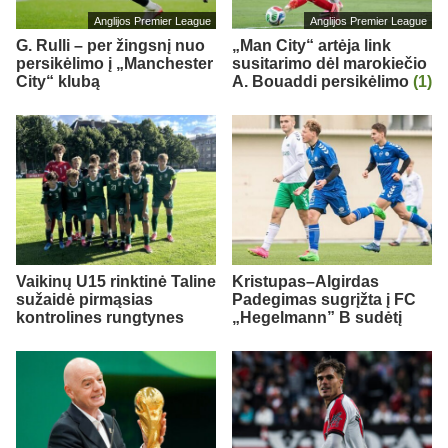
Anglijos Premier League
Anglijos Premier League
G. Rulli – per žingsnį nuo
„Man City“ artėja link
persikėlimo į „Manchester
susitarimo dėl marokiečio
City“ klubą
A. Bouaddi persikėlimo
(1)
Vaikinų U15 rinktinė Taline
Kristupas–Algirdas
sužaidė pirmąsias
Padegimas sugrįžta į FC
kontrolines rungtynes
„Hegelmann” B sudėtį