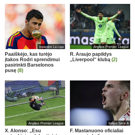
Ispanijos La Liga
Anglijos Premier League
Paaiškėjo, kas turėjo
R. Araujo papildys
įtakos Rodri sprendimui
„Liverpool“ klubą
(2)
pasirinkti Barselonos
pusę
(8)
Anglijos Premier League
Italijos Serie A
X. Alonso: „Esu
F. Mastanuono oficialiai