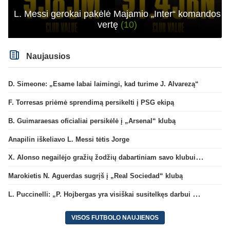
L. Messi gerokai pakėlė Majamio „Inter“ komandos
vertę
(10)
Naujausios
D. Simeone: „Esame labai laimingi, kad turime J. Alvarezą“
F. Torresas priėmė sprendimą persikelti į PSG ekipą
B. Guimaraesas oficialiai persikėlė į „Arsenal“ klubą
Anapilin iškeliavo L. Messi tėtis Jorge
X. Alonso negailėjo gražių žodžių dabartiniam savo klubui „Chelsea“
Marokietis N. Aguerdas sugrįš į „Real Sociedad“ klubą
L. Puccinelli: „P. Hojbergas yra visiškai susitelkęs darbui Marselyje“
VISOS FUTBOLO NAUJIENOS