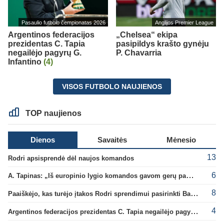
Pasaulio futbolo čempionatas 2026
Anglijos Premier League
Argentinos federacijos
„Chelsea“ ekipa
prezidentas C. Tapia
pasipildys krašto gynėju
negailėjo pagyrų G.
P. Chavarria
Infantino
(4)
VISOS FUTBOLO NAUJIENOS
TOP naujienos
Dienos
Savaitės
Mėnesio
13
Rodri apsisprendė dėl naujos komandos
6
A. Tapinas: „Iš europinio lygio komandos gavom gerų pamokų“
8
Paaiškėjo, kas turėjo įtakos Rodri sprendimui pasirinkti Barselonos pusę
4
Argentinos federacijos prezidentas C. Tapia negailėjo pagyrų G. Infantino