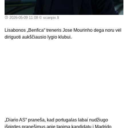
2026-05-09 11:08
© scanpix.lt
Lisabonos „Benfica“ treneris Jose Mourinho dega noru vėl
diriguoti aukščiausio lygio klubui.
„Diario AS“ praneša, kad portugalas labai nudžiugo
išgirdęs pranešimus apie tapimą kandidatu į Madrido