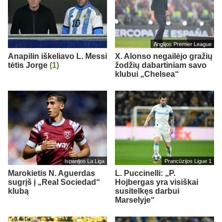
Anglijos Premier League
Anapilin iškeliavo L. Messi
X. Alonso negailėjo gražių
tėtis Jorge
(1)
žodžių dabartiniam savo
klubui „Chelsea“
Ispanijos La Liga
Prancūzijos Ligue 1
Marokietis N. Aguerdas
L. Puccinelli: „P.
sugrįš į „Real Sociedad“
Hojbergas yra visiškai
klubą
susitelkęs darbui
Marselyje“