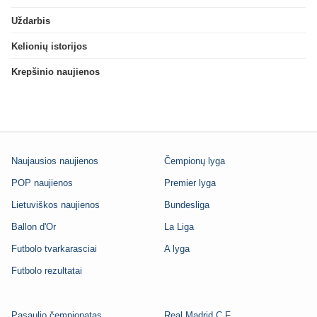
Uždarbis
Kelionių istorijos
Krepšinio naujienos
Naujausios naujienos
Čempionų lyga
POP naujienos
Premier lyga
Lietuviškos naujienos
Bundesliga
Ballon d'Or
La Liga
Futbolo tvarkarasciai
A lyga
Futbolo rezultatai
Pasaulio čempionatas
Real Madrid C.F.