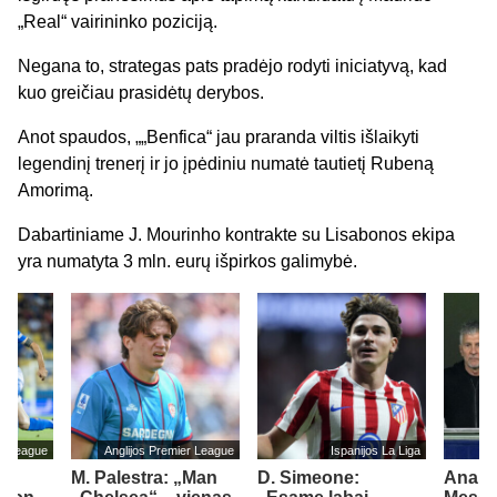
„Real“ vairininko poziciją.
Negana to, strategas pats pradėjo rodyti iniciatyvą, kad
kuo greičiau prasidėtų derybos.
Anot spaudos, „„Benfica“ jau praranda viltis išlaikyti
legendinį trenerį ir jo įpėdiniu numatė tautietį Rubeną
Amorimą.
Dabartiniame J. Mourinho kontrakte su Lisabonos ekipa
yra numatyta 3 mln. eurų išpirkos galimybė.
er League
Anglijos Premier League
Ispanijos La Liga
M. Palestra: „Man
D. Simeone:
Anapil