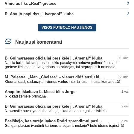
5
Vinicius liks „Real“ gretose
2
R. Araujo papildys „Liverpool“ klubą
VISOS FUTBOLO NAUJIENOS
Naujausi komentarai
B. Guimaraesas oficialiai persikėlė į „Arsenal“ klubą
19 min.
Na cia turbut labiau prasauti tokiu pasakymu nebuvo galima. Jau sarku
gretose tiek metu buvo geriausias zaidejas, tai neprapuls ir arsenale.
M. Palestra: „Man „Chelsea“ – vienas didžiausių klubų futbole“
38 min.
Klounai east, sudauzytu I vienus vartus inter ta jusu mirusia komanda😀
Anapilin iškeliavo L. Messi tėtis Jorge
1 val.
RIP, kad žemelė priimtu🙏
B. Guimaraesas oficialiai persikėlė į „Arsenal“ klubą
2 val.
Newcastle buvo lyderis,bet abejoju,kad arsenale gali atsiskleist
Paaiškėjo, kas turėjo įtakos Rodri sprendimui pasirinkti Barselonos pusę
3 val.
Gal gali placiau ivardinti kuriems teisejams mokejo? butu idomu isgirsti 😀