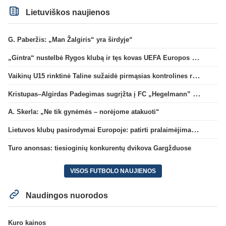
Lietuviškos naujienos
G. Paberžis: „Man Žalgiris“ yra širdyje“
„Gintra“ nustelbė Rygos klubą ir tęs kovas UEFA Europos taurės atrankoje
Vaikinų U15 rinktinė Taline sužaidė pirmąsias kontrolines rungtynes
Kristupas–Algirdas Padegimas sugrįžta į FC „Hegelmann” B sudėtį
A. Skerla: „Ne tik gynėmės – norėjome atakuoti“
Lietuvos klubų pasirodymai Europoje: patirti pralaimėjimai Kroatijos atstovams
Turo anonsas: tiesioginių konkurentų dvikova Gargžduose
VISOS FUTBOLO NAUJIENOS
Naudingos nuorodos
Kuro kainos