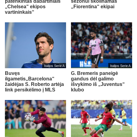
patenkintas dabartiniais
sezonui skolinamas
„Chelsea“ ekipos
„Fiorentina“ ekipai
vartininkais“
Italijos Serie A
Italijos Serie A
Buvęs
G. Bremeris paneigė
ilgametis„Barcelona“
gandus dėl galimo
žaidėjas S. Roberto artėja
išvykimo iš „Juventus“
link persikėlimo į MLS
klubo