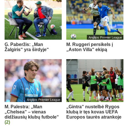
Anglijos Premier League
G. Paberžis: „Man
M. Ruggeri persikels į
Žalgiris“ yra širdyje“
„Aston Villa“ ekipą
Anglijos Premier League
M. Palestra: „Man
„Gintra“ nustelbė Rygos
„Chelsea“ – vienas
klubą ir tęs kovas UEFA
didžiausių klubų futbole“
Europos taurės atrankoje
(2)