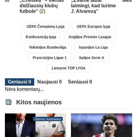
Aston
„Chelsea“ – vienas
„Esame labai
Messi 
didžiausių klubų
laimingi, kad turime
futbole“
(2)
J. Alvarezą“
UEFA Čempionų Lyga
UEFA Europos lyga
Konferencijų lyga
Anglijos Premier League
Vokietijos Bundesliga
Ispanijos La Liga
Prancūzijos Ligue 1
Italijos Serie A
Lietuvos TOP LYGA
Geriausi 0
Naujausi 0
Seniausi 0
Nėra komentarų...
Kitos naujienos
Dienos nuotrauka