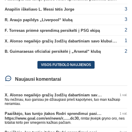
3
Anapilin iškeliavo L. Messi tėtis Jorge
3
R. Araujo papildys „Liverpool“ klubą
2
F. Torresas priėmė sprendimą persikelti į PSG ekipą
1
X. Alonso negailėjo gražių žodžių dabartiniam savo klubui „Chelsea“
2
B. Guimaraesas oficialiai persikėlė į „Arsenal“ klubą
VISOS FUTBOLO NAUJIENOS
Naujausi komentarai
X. Alonso negailėjo gražių žodžių dabartiniam savo klubui „Chelsea“
1 val.
Nu nežinau, kuo garsiau jie džiaugiasi prieš kapotynes, tuo man kažkaip
neramiau.
Paaiškėjo, kas turėjo įtakos Rodri sprendimui pasirinkti Barselonos pusę
1 val.
https://www.goal.com/en/news/r......dc30,
rimtai įkvėpk gryno oro, nes
totaliai kirto per smegenis kažkas pačiam.