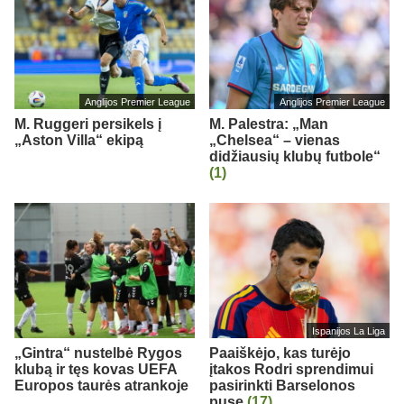
Anglijos Premier League
Anglijos Premier League
M. Ruggeri persikels į
M. Palestra: „Man
„Aston Villa“ ekipą
„Chelsea“ – vienas
didžiausių klubų futbole“
(1)
Ispanijos La Liga
„Gintra“ nustelbė Rygos
Paaiškėjo, kas turėjo
klubą ir tęs kovas UEFA
įtakos Rodri sprendimui
Europos taurės atrankoje
pasirinkti Barselonos
pusę
(17)