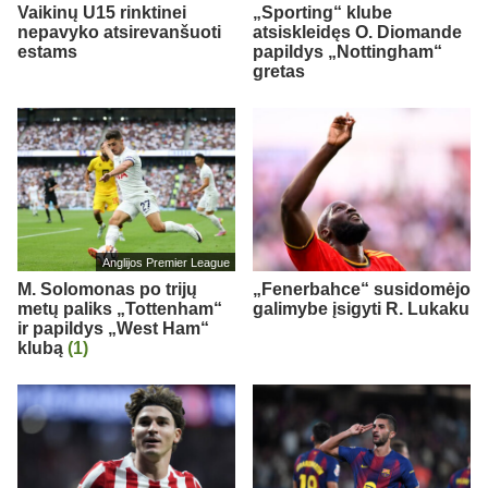
Vaikinų U15 rinktinei
„Sporting“ klube
nepavyko atsirevanšuoti
atsiskleidęs O. Diomande
estams
papildys „Nottingham“
gretas
Anglijos Premier League
M. Solomonas po trijų
„Fenerbahce“ susidomėjo
metų paliks „Tottenham“
galimybe įsigyti R. Lukaku
ir papildys „West Ham“
klubą
(1)