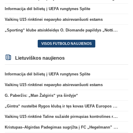
Informacija dėl bilietų į UEFA rungtynes Splite
Vaikinų U15 rinktinei nepavyko atsirevanšuoti estams
„Sporting“ klube atsiskleidęs O. Diomande papildys „Nottingham“ gretas
VISOS FUTBOLO NAUJIENOS
Lietuviškos naujienos
Informacija dėl bilietų į UEFA rungtynes Splite
Vaikinų U15 rinktinei nepavyko atsirevanšuoti estams
G. Paberžis: „Man Žalgiris“ yra širdyje“
„Gintra“ nustelbė Rygos klubą ir tęs kovas UEFA Europos taurės atrankoje
Vaikinų U15 rinktinė Taline sužaidė pirmąsias kontrolines rungtynes
Kristupas–Algirdas Padegimas sugrįžta į FC „Hegelmann” B sudėtį