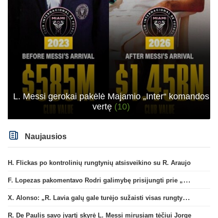
L. Messi gerokai pakėlė Majamio „Inter“ komandos
vertę
(10)
Naujausios
H. Flickas po kontrolinių rungtynių atsisveikino su R. Araujo
F. Lopezas pakomentavo Rodri galimybę prisijungti prie „Barcelona“ ekipos
X. Alonso: „R. Lavia galų gale turėjo sužaisti visas rungtynes“
R. De Paulis savo įvartį skyrė L. Messi mirusiam tėčiui Jorge