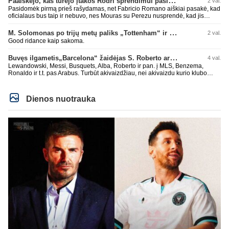
Paaiškėjo, kas turėjo įtakos Rodri sprendimui pasirinkti Barselonos pusę
2 val.
Pasidomėk pirmą prieš rašydamas, net Fabricio Romano aiškiai pasakė, kad
oficialaus bus taip ir nebuvo, nes Mouras su Perezu nusprendė, kad jis
nereikalingas. Niekur nebuvo skelbta. Dar plius gemini paprašiau, kad
surasti info ar buvo oficialus bid. Atsakymas: Ne, oficialaus raštiško
M. Solomonas po trijų metų paliks „Tottenham“ ir papildys „West Ham“ klubą
2 val.
pasiūlymo (official bid) Madrido „Real“ Mančesterio „City“ klubui už Rodri dar
Good ridance kaip sakoma.
nepateikė. ​Nors žiniasklaidoje (pvz., The Athletic, Diario AS) garsiai kalbama
apie „Real“ susidomėjimą ir pradėtus pradinius veiksmus bei derybinius
Buvęs ilgametis„Barcelona“ žaidėjas S. Roberto artėja link persikėlimo į MLS
4 val.
kontaktus su žaidėjo stovykla ar „City“ vadovais, oficialus formalus
pasiūlymas iki šiol nėra registruotas. ​Ispanijos gigantai tikrina situaciją ir
Lewandowski, Messi, Busquets, Alba, Roberto ir pan. į MLS, Benzema,
vertina galimybes, tačiau kol kas viskas vyksta tik žvalgybos ir neoficialių
Ronaldo ir t.t. pas Arabus. Turbūt akivaizdžiau, nei akivaizdu kurio klubo
derybų lygmenyje. Tai gal nebesidaryk sau gėdos ir kaip sakei "vyriškai
žaidėjų labiai myli pinigėlius, o ne žaidimą. Gal todėl ir tų laimėjimų
nuryk tiesą" ir patylėk, nes esi neteisus. Čiao!
paskutiniu me tu ne tiek daug.
Dienos nuotrauka