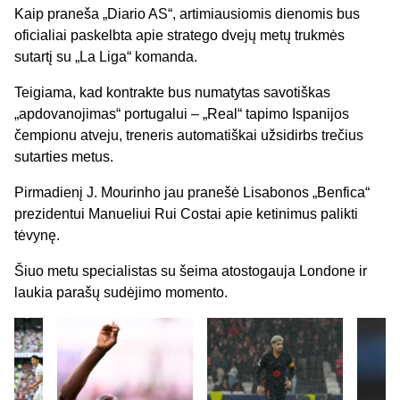
Kaip praneša „Diario AS“, artimiausiomis dienomis bus
oficialiai paskelbta apie stratego dvejų metų trukmės
sutartį su „La Liga“ komanda.
Teigiama, kad kontrakte bus numatytas savotiškas
„apdovanojimas“ portugalui – „Real“ tapimo Ispanijos
čempionu atveju, treneris automatiškai užsidirbs trečius
sutarties metus.
Pirmadienį J. Mourinho jau pranešė Lisabonos „Benfica“
prezidentui Manueliui Rui Costai apie ketinimus palikti
tėvynę.
Šiuo metu specialistas su šeima atostogauja Londone ir
laukia parašų sudėjimo momento.