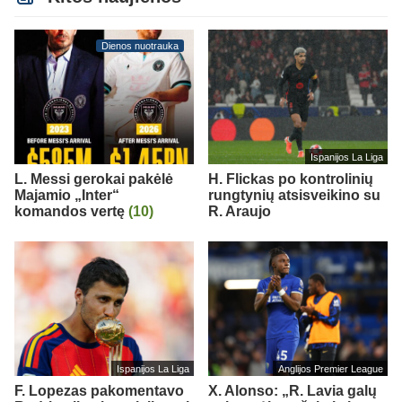
Dienos nuotrauka
Ispanijos La Liga
L. Messi gerokai pakėlė
H. Flickas po kontrolinių
Majamio „Inter“
rungtynių atsisveikino su
komandos vertę
(10)
R. Araujo
Ispanijos La Liga
Anglijos Premier League
F. Lopezas pakomentavo
X. Alonso: „R. Lavia galų