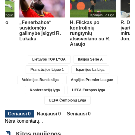
er League
Ispanijos La Liga
s po
„Fenerbahce“
H. Flickas po
R. De 
iks
susidomėjo
kontrolinių
įvartį
r
galimybe įsigyti R.
rungtynių
mirusi
st
Lukaku
atsisveikino su R.
Jorge
1)
Araujo
Lietuvos TOP LYGA
Italijos Serie A
Prancūzijos Ligue 1
Ispanijos La Liga
Vokietijos Bundesliga
Anglijos Premier League
Konferencijų lyga
UEFA Europos lyga
UEFA Čempionų Lyga
Geriausi 0
Naujausi 0
Seniausi 0
Nėra komentarų...
Kitos naujienos