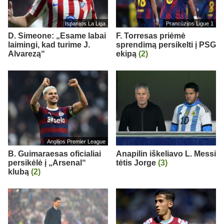
Ispanijos La Liga
Prancūzijos Ligue 1
D. Simeone: „Esame labai
F. Torresas priėmė
laimingi, kad turime J.
sprendimą persikelti į PSG
Alvarezą“
ekipą
(2)
Anglijos Premier League
B. Guimaraesas oficialiai
Anapilin iškeliavo L. Messi
persikėlė į „Arsenal“
tėtis Jorge
(3)
klubą
(2)