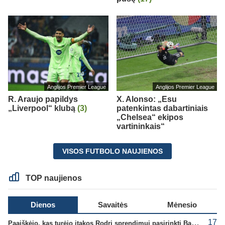
Anglijos Premier League
Anglijos Premier League
R. Araujo papildys
X. Alonso: „Esu
„Liverpool“ klubą
(3)
patenkintas dabartiniais
„Chelsea“ ekipos
vartininkais“
VISOS FUTBOLO NAUJIENOS
TOP naujienos
Dienos
Savaitės
Mėnesio
17
Paaiškėjo, kas turėjo įtakos Rodri sprendimui pasirinkti Barselonos pusę