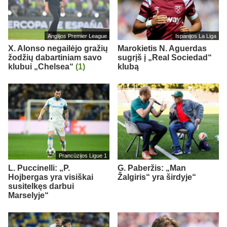
Anglijos Premier League
Ispanijos La Liga
X. Alonso negailėjo gražių
Marokietis N. Aguerdas
žodžių dabartiniam savo
sugrįš į „Real Sociedad“
klubui „Chelsea“
(1)
klubą
Prancūzijos Ligue 1
L. Puccinelli: „P.
G. Paberžis: „Man
Hojbergas yra visiškai
Žalgiris“ yra širdyje“
susitelkęs darbui
Marselyje“