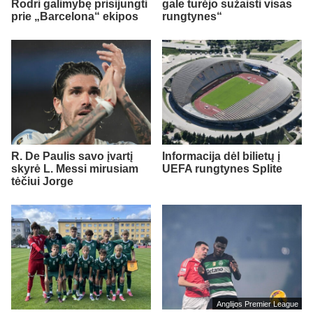
Rodri galimybę prisijungti
gale turėjo sužaisti visas
prie „Barcelona“ ekipos
rungtynes“
R. De Paulis savo įvartį
Informacija dėl bilietų į
skyrė L. Messi mirusiam
UEFA rungtynes Splite
tėčiui Jorge
Anglijos Premier League