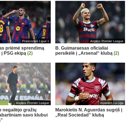
Prancūzijos Ligue 1
Anglijos Premier League
sas priėmė sprendimą
B. Guimaraesas oficialiai
i į PSG ekipą
(2)
persikėlė į „Arsenal“ klubą
(2)
Anglijos Premier League
Ispanijos La Liga
o negailėjo gražių
Marokietis N. Aguerdas sugrįš į
abartiniam savo klubui
„Real Sociedad“ klubą
a“