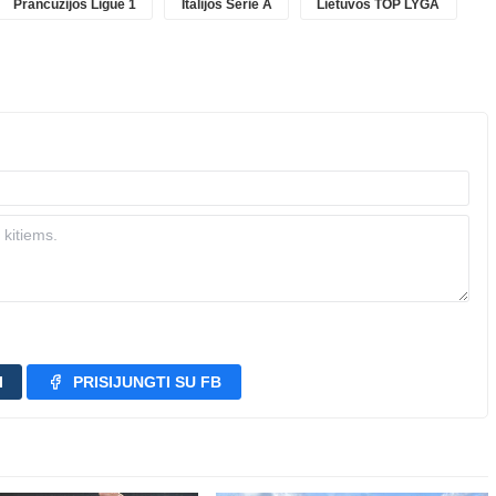
Prancūzijos Ligue 1
Italijos Serie A
Lietuvos TOP LYGA
I
PRISIJUNGTI SU FB