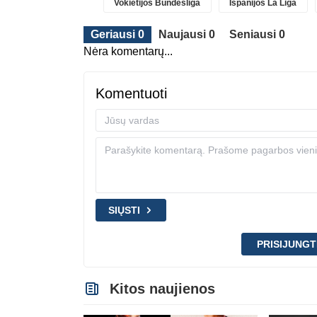
Vokietijos Bundesliga
Ispanijos La Liga
Geriausi 0
Naujausi 0
Seniausi 0
Nėra komentarų...
Komentuoti
SIŲSTI
PRISIJUNGT
Kitos naujienos