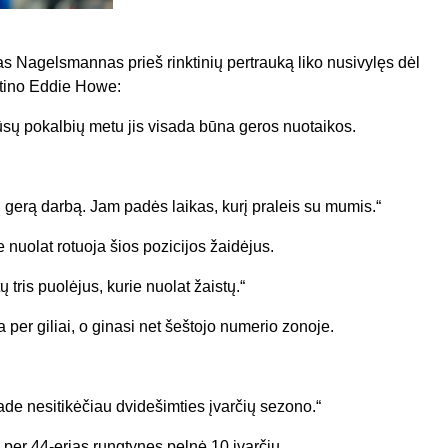
anas Nagelsmannas prieš rinktinių pertrauką liko nusivylęs dėl
ltino Eddie Howe:
sų pokalbių metu jis visada būna geros nuotaikos.
ų gerą darbą. Jam padės laikas, kurį praleis su mumis.“
e nuolat rotuoja šios pozicijos žaidėjus.
tris puolėjus, kurie nuolat žaistų.“
er giliai, o ginasi net šeštojo numerio zonoje.
ade nesitikėčiau dvidešimties įvarčių sezono.“
er 44-erias rungtynes pelnė 10 įvarčių.