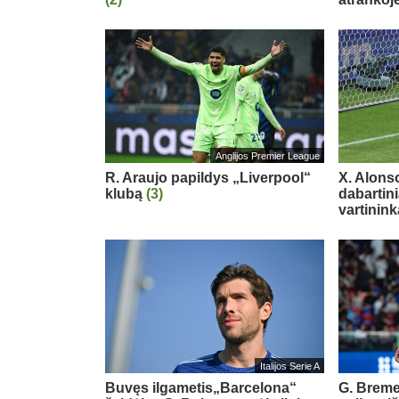
Anglijos Premier League
R. Araujo papildys „Liverpool“
X. Alons
klubą
(3)
dabartin
vartinink
Italijos Serie A
Buvęs ilgametis„Barcelona“
G. Breme