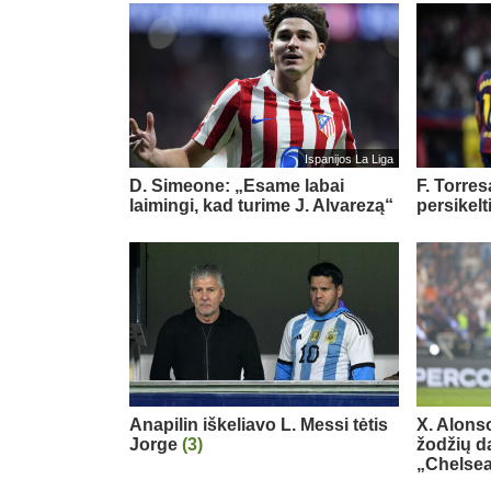
Ispanijos La Liga
D. Simeone: „Esame labai
F. Torre
laimingi, kad turime J. Alvarezą“
persikelt
Anapilin iškeliavo L. Messi tėtis
X. Alons
Jorge
(3)
žodžių d
„Chelse