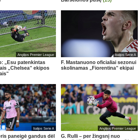
Anglijos Premier League
Italijos Serie A
o: „Esu patenkintas
F. Mastanuono oficialiai sezonui
iais „Chelsea“ ekipos
skolinamas „Fiorentina“ ekipai
ais“
Italijos Serie A
Anglijos Premier League
ris paneigė gandus dėl
G. Rulli – per žingsnį nuo