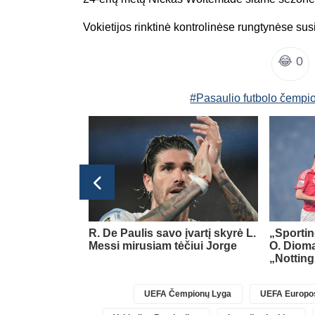
Vokietijos rinktinė kontrolinėse rungtynėse susi
😂
0
#Pasaulio futbolo čempi
glijos Premier League
jo gražių
R. De Paulis savo įvartį skyrė L.
„Sportin
am savo klubui
Messi mirusiam tėčiui Jorge
O. Diom
„Nottin
UEFA Čempionų Lyga
UEFA Europos