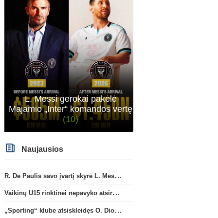
L. Messi gerokai pakėlė
Majamio „Inter“ komandos vertę
(10)
Naujausios
Prancūzijos Ligue 1
Anglijos Premi
F. Torresas priėmė sprendimą
B. Guimaraesas oficialiai
persikelti į PSG ekipą
(2)
persikėlė į „Arsenal“ kl
R. De Paulis savo įvartį skyrė L. Messi mirusiam tėčiui Jorge
Vaikinų U15 rinktinei nepavyko atsirevanšuoti estams
„Sporting“ klube atsiskleidęs O. Diomande papildys „Nottingham“ gretas