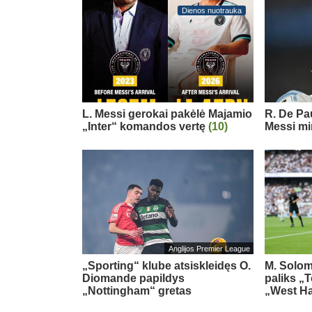
Dienos nuotrauka
L. Messi gerokai pakėlė Majamio
R. De Pau
„Inter“ komandos vertę
(10)
Messi mi
Anglijos Premier League
„Sporting“ klube atsiskleidęs O.
M. Solom
Diomande papildys
paliks „
„Nottingham“ gretas
„West H