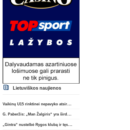
Lietuviškos naujienos
Vaikinų U15 rinktinei nepavyko atsirevanšuoti estams
G. Paberžis: „Man Žalgiris“ yra širdyje“
„Gintra“ nustelbė Rygos klubą ir tęs kovas UEFA Europos taurės atrankoje