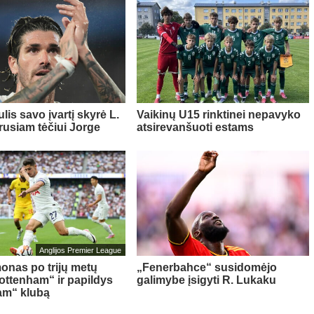
lis savo įvartį skyrė L.
Vaikinų U15 rinktinei nepavyko
rusiam tėčiui Jorge
atsirevanšuoti estams
Anglijos Premier League
onas po trijų metų
„Fenerbahce“ susidomėjo
Tottenham“ ir papildys
galimybe įsigyti R. Lukaku
am“ klubą