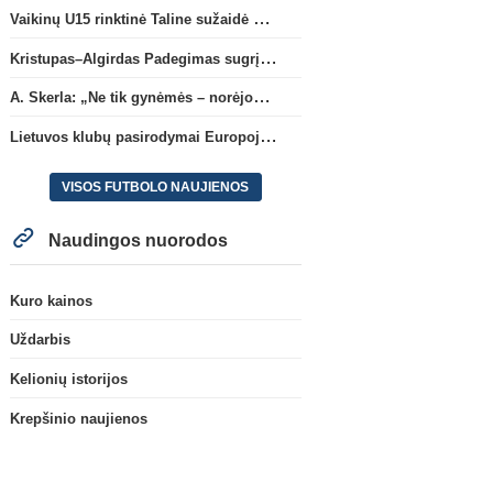
Vaikinų U15 rinktinė Taline sužaidė pirmąsias kontrolines rungtynes
Kristupas–Algirdas Padegimas sugrįžta į FC „Hegelmann” B sudėtį
A. Skerla: „Ne tik gynėmės – norėjome atakuoti“
Lietuvos klubų pasirodymai Europoje: patirti pralaimėjimai Kroatijos atstovams
VISOS FUTBOLO NAUJIENOS
Naudingos nuorodos
Kuro kainos
Uždarbis
Kelionių istorijos
Krepšinio naujienos