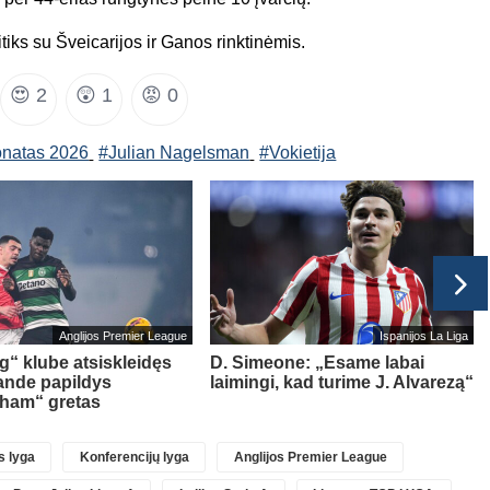
tiks su Šveicarijos ir Ganos rinktinėmis.
😍
2
😲
1
😡
0
onatas 2026
#Julian Nagelsman
#Vokietija
Anglijos Premier League
Ispanijos La Liga
g“ klube atsiskleidęs
D. Simeone: „Esame labai
ande papildys
laimingi, kad turime J. Alvarezą“
gham“ gretas
 lyga
Konferencijų lyga
Anglijos Premier League