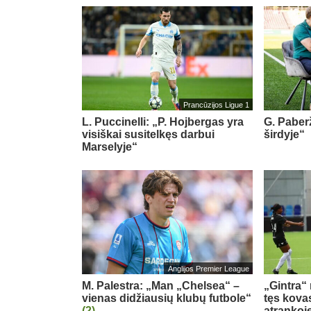
Prancūzijos Ligue 1
L. Puccinelli: „P. Hojbergas yra
G. Paberž
visiškai susitelkęs darbui
širdyje“
Marselyje“
Anglijos Premier League
M. Palestra: „Man „Chelsea“ –
„Gintra“
vienas didžiausių klubų futbole“
tęs kova
(2)
atrankoj