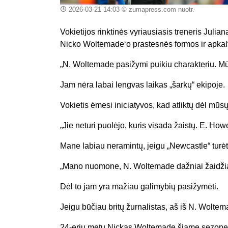
2026-03-21 14:03
© zumapress.com nuotr.
Vokietijos rinktinės vyriausiasis treneris Juli
Nicko Woltemade‘o prastesnės formos ir apka
„N. Woltemade pasižymi puikiu charakteriu. Mū
Jam nėra labai lengvas laikas „šarkų“ ekipoje.
Vokietis ėmesi iniciatyvos, kad atliktų dėl mūs
„Jie neturi puolėjo, kuris visada žaistų. E. How
Mane labiau neramintų, jeigu „Newcastle“ turėtų 
„Mano nuomone, N. Woltemade dažniai žaidžia p
Dėl to jam yra mažiau galimybių pasižymėti.
Jeigu būčiau britų žurnalistas, aš iš N. Woltem
24-erių metų Nickas Woltemade šiame sezone p