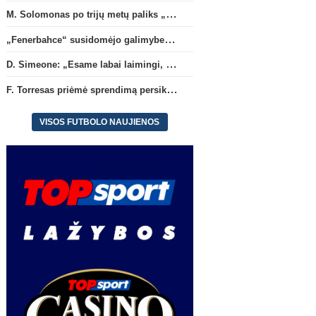
M. Solomonas po trijų metų paliks „Tottenham“ ir papildys „West Ham“ klubą
„Fenerbahce“ susidomėjo galimybe įsigyti R. Lukaku
D. Simeone: „Esame labai laimingi, kad turime J. Alvarezą“
F. Torresas priėmė sprendimą persikelti į PSG ekipą
VISOS FUTBOLO NAUJIENOS