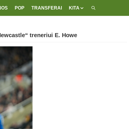
NOS
POP
TRANSFERAI
KITA
Newcastle“ treneriui E. Howe