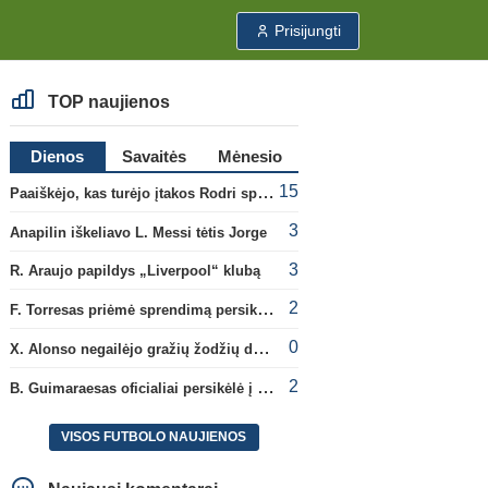
Prisijungti
TOP naujienos
Dienos
Savaitės
Mėnesio
15
Paaiškėjo, kas turėjo įtakos Rodri sprendimui pasirinkti Barselonos pusę
3
Anapilin iškeliavo L. Messi tėtis Jorge
3
R. Araujo papildys „Liverpool“ klubą
2
F. Torresas priėmė sprendimą persikelti į PSG ekipą
0
X. Alonso negailėjo gražių žodžių dabartiniam savo klubui „Chelsea“
2
B. Guimaraesas oficialiai persikėlė į „Arsenal“ klubą
VISOS FUTBOLO NAUJIENOS