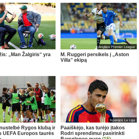
Anglijos Premier League
is: „Man Žalgiris“ yra
M. Ruggeri persikels į „Aston
Villa“ ekipą
Ispanijos La Liga
 nustelbė Rygos klubą ir
Paaiškėjo, kas turėjo įtakos
s UEFA Europos taurės
Rodri sprendimui pasirinkti
e
Barselonos pusę
(15)