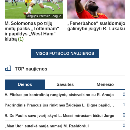
Anglijos Premier League
M. Solomonas po trijų
„Fenerbahce“ susidomėjo
metų paliks „Tottenham“
galimybe įsigyti R. Lukaku
ir papildys „West Ham“
klubą
(1)
VISOS FUTBOLO NAUJIENOS
TOP naujienos
Dienos
Savaitės
Mėnesio
0
H. Flickas po kontrolinių rungtynių atsisveikino su R. Araujo
1
Pagrindinis Prancūzijos rinktinės žaidėjas L. Digne papildė PSG gretas
0
R. De Paulis savo įvartį skyrė L. Messi mirusiam tėčiui Jorge
0
„Man Utd“ suteikė naują numerį M. Rashfordui