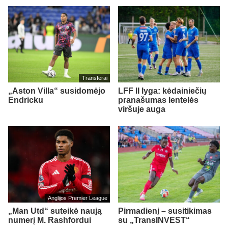
Transferai
„Aston Villa“ susidomėjo
LFF II lyga: kėdainiečių
Endricku
pranašumas lentelės
viršuje auga
Anglijos Premier League
„Man Utd“ suteikė naują
Pirmadienį – susitikimas
numerį M. Rashfordui
su „TransINVEST“