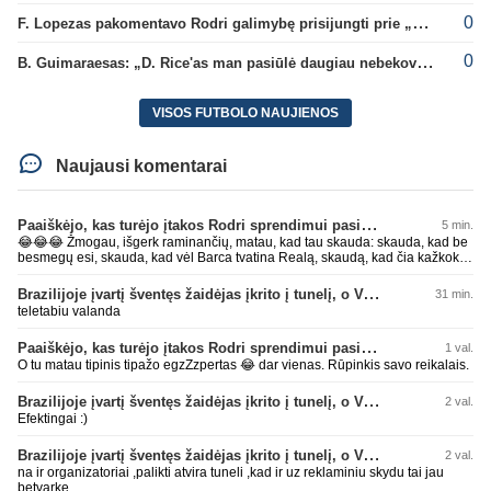
0
F. Lopezas pakomentavo Rodri galimybę prisijungti prie „Barcelona“ ekipos
0
B. Guimaraesas: „D. Rice'as man pasiūlė daugiau nebekovoti tarpusavyje“
VISOS FUTBOLO NAUJIENOS
Naujausi komentarai
Paaiškėjo, kas turėjo įtakos Rodri sprendimui pasirinkti Barselonos pusę
5 min.
😂😂😂 Žmogau, išgerk raminančių, matau, kad tau skauda: skauda, kad be
besmegų esi, skauda, kad vėl Barca tvatina Realą, skaudą, kad čia kažkoks
įsišokęs BarcaFanas5577 be smegenų išvadino ir negali atsikirsti, nes AI
nepatare ką daryti, pyksti, nes pačio galva tuščia ir toliau mynkai įžeidinėjimų
Brazilijoje įvartį šventęs žaidėjas įkrito į tunelį, o VAR įvartį atšaukė
31 min.
kortą. Ech, žmogau, žmogau... geriau tu būtųm patylėjelęs. P.S. Taip žinau
teletabiu valanda
kaip veikia AI, todėl ir sugebu jį sudurninti, ne kartą jau tai pavyko. O tu kaip
ta minėta pone imei ir priėmiai, kaip už gryną. Aš pripažinau gandus? Aš
Paaiškėjo, kas turėjo įtakos Rodri sprendimui pasirinkti Barselonos pusę
1 val.
parašiau faktą. Ant kiek tu be smegenų, wow, žiauriai man gėda už tave.
Sėkmės, bičiuli, matau, kad toliau bus tik drgradavimas pačio, užtenka ir taip
O tu matau tipinis tipažo egzZzpertas 😂 dar vienas. Rūpinkis savo reikalais.
jau visi mato ant kiek tas avinas esi, apie kurį taip prirašei, toj mėlynoj/žalioj
koks blemba skyrtumas.... besmegenų esantis avinas ir bus tik avinas... daug
Brazilijoje įvartį šventęs žaidėjas įkrito į tunelį, o VAR įvartį atšaukė
2 val.
čia apie save balvone prirašei. Gėda man už tave. Toks iš retesnių bukumo
Efektingai :)
esi čia.
Brazilijoje įvartį šventęs žaidėjas įkrito į tunelį, o VAR įvartį atšaukė
2 val.
na ir organizatoriai ,palikti atvira tuneli ,kad ir uz reklaminiu skydu tai jau
betvarke