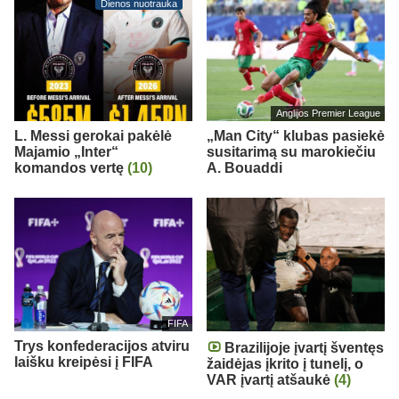
Dienos nuotrauka
Anglijos Premier League
L. Messi gerokai pakėlė
„Man City“ klubas pasiekė
Majamio „Inter“
susitarimą su marokiečiu
komandos vertę
(10)
A. Bouaddi
FIFA
Trys konfederacijos atviru
Brazilijoje įvartį šventęs
laišku kreipėsi į FIFA
žaidėjas įkrito į tunelį, o
VAR įvartį atšaukė
(4)