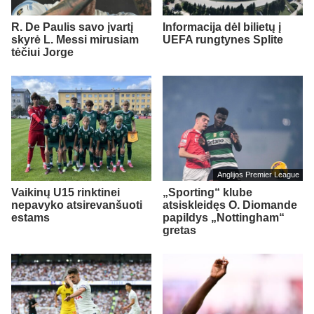
R. De Paulis savo įvartį
Informacija dėl bilietų į
skyrė L. Messi mirusiam
UEFA rungtynes Splite
tėčiui Jorge
Anglijos Premier League
Vaikinų U15 rinktinei
„Sporting“ klube
nepavyko atsirevanšuoti
atsiskleidęs O. Diomande
estams
papildys „Nottingham“
gretas