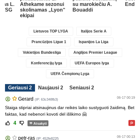
ėjas L.
Athekame sezonui
su marokiečiu A.
Endri
ė PSG
skolinamas „Lyon“
Bouaddi
ekipai
Lietuvos TOP LYGA
Italijos Serie A
Prancūzijos Ligue 1
Ispanijos La Liga
Vokietijos Bundesliga
Anglijos Premier League
Konferencijų lyga
UEFA Europos lyga
UEFA Čempionų Lyga
Geriausi 2
Naujausi 2
Seniausi 2
06-17 00:19
Gerard
(IP: 63c348fb3)
Staiga stipriai atsinaujinus dar reikės laiko sustyguoti žaidimą. Bet
faktas, kad nebenori kovoti dėl išlikimo 🤗
4
Atsakyti
06-17 00:13
petr-ras
(IP: 452fe822f)