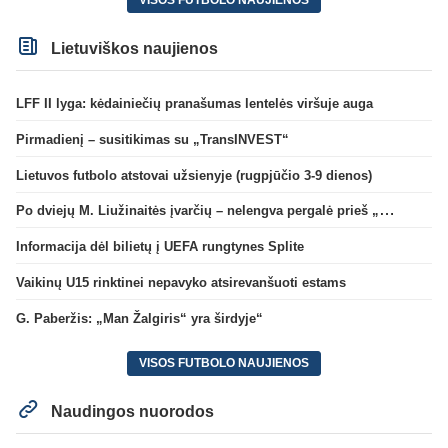
VISOS FUTBOLO NAUJIENOS
Lietuviškos naujienos
LFF II lyga: kėdainiečių pranašumas lentelės viršuje auga
Pirmadienį – susitikimas su „TransINVEST“
Lietuvos futbolo atstovai užsienyje (rugpjūčio 3-9 dienos)
Po dviejų M. Liužinaitės įvarčių – nelengva pergalė prieš „Bangą“
Informacija dėl bilietų į UEFA rungtynes Splite
Vaikinų U15 rinktinei nepavyko atsirevanšuoti estams
G. Paberžis: „Man Žalgiris“ yra širdyje“
VISOS FUTBOLO NAUJIENOS
Naudingos nuorodos