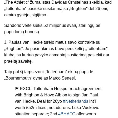
„The Athletic“ žurnalistas Davidas Ornsteinas skelbia, kad
„Tottenham“ pasiekė susitarimą su „Brighton“ dėl 26-erių
centro gynėjo įsigijimo.
Sandorio vertė sieks 52 milijonus svarų sterlingų be
papildomų bonusų.
J. Paulas van Hecke turėjo metus savo kontrakte su
„Brighton“. Jo pasirinkimas buvo persikelti į „Tottenham“
klubą, su kuriuo pavyko asmeninį susitarimą pasiekti dar
praeitą savaitę.
Taip pat šį tarpsezonį „Tottenham“ ekipą papildė
„Bournemouth“ gynėjas Marco Senesi.
🚨 EXCL: Tottenham Hotspur reach agreement
with Brighton & Hove Albion to sign Jan Paul
van Hecke. Deal for 26yo
#Netherlands
int’l
worth £52m fixed, no add-ons. Luka Vuskovic
situation separate; 2nd
#BHAFC
offer worth