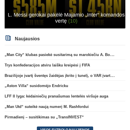
L. Messi gerokai pakėlė Majamio „Inter“ komandos
vertę
(10)
Naujausios
„Man City“ klubas pasiekė susitarimą su marokiečiu A. Bouaddi
Trys konfederacijos atviru laišku kreipėsi į FIFA
Brazilijoje įvartį šventęs žaidėjas įkrito į tunelį, o VAR įvartį atšaukė
„Aston Villa“ susidomėjo Endricku
LFF II lyga: kėdainiečių pranašumas lentelės viršuje auga
„Man Utd“ suteikė naują numerį M. Rashfordui
Pirmadienį – susitikimas su „TransINVEST“