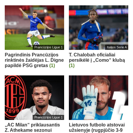
Prancūzijos Ligue 1
Italijos Serie A
Pagrindinis Prancūzijos
T. Chalobah oficialiai
rinktinės žaidėjas L. Digne
persikėlė į „Como“ klubą
papildė PSG gretas
(1)
(1)
Prancūzijos Ligue 1
„AC Milan“ priklausantis
Lietuvos futbolo atstovai
Z. Athekame sezonui
užsienyje (rugpjūčio 3-9