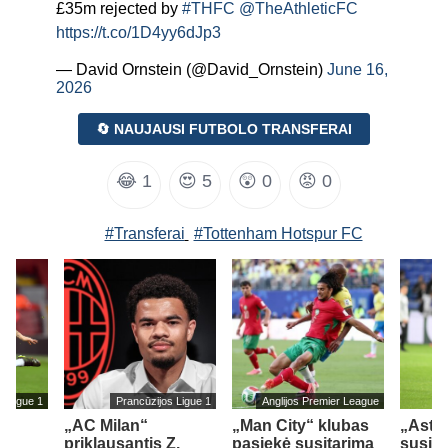
£35m rejected by
#THFC
@TheAthleticFC
https://t.co/1D4yy6dJp3
— David Ornstein (@David_Ornstein)
June 16,
2026
🔄 NAUJAUSI FUTBOLO TRANSFERAI
😂
1
😍
5
😲
0
😡
0
#Transferai
#Tottenham Hotspur FC
s Ligue 1
Prancūzijos Ligue 1
Anglijos Premier League
„AC Milan“
„Man City“ klubas
„Aston
priklausantis Z.
pasiekė susitarimą
susid