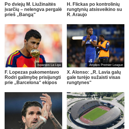
Po dviejų M. Liužinaitės
H. Flickas po kontrolinių
įvarčių – nelengva pergalė
rungtynių atsisveikino su
prieš „Bangą“
R. Araujo
Ispanijos La Liga
Anglijos Premier League
F. Lopezas pakomentavo
X. Alonso: „R. Lavia galų
Rodri galimybę prisijungti
gale turėjo sužaisti visas
prie „Barcelona“ ekipos
rungtynes“