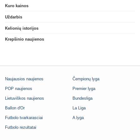
Kuro kainos
Uždarbis
Kelionių istorijos
Krepšinio naujienos
Naujausios naujienos
Čempionų lyga
POP naujienos
Premier lyga
Lietuviškos naujienos
Bundesliga
Ballon d'Or
La Liga
Futbolo tvarkarasciai
A lyga
Futbolo rezultatai