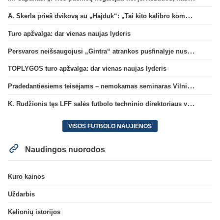
A. Skerla prieš dvikovą su „Hajduk“: „Tai kito kalibro komanda“
Turo apžvalga: dar vienas naujas lyderis
Persvaros neišsaugojusi „Gintra“ atrankos pusfinalyje nusileido Škotijos čempionėms
TOPLYGOS turo apžvalga: dar vienas naujas lyderis
Pradedantiesiems teisėjams – nemokamas seminaras Vilniuje šį penktadienį
K. Rudžionis tęs LFF salės futbolo techninio direktoriaus veiklą
VISOS FUTBOLO NAUJIENOS
Naudingos nuorodos
Kuro kainos
Uždarbis
Kelionių istorijos