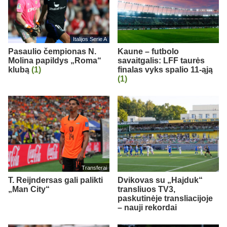
Italijos Serie A
Pasaulio čempionas N.
Kaune – futbolo
Molina papildys „Roma“
savaitgalis: LFF taurės
klubą
(1)
finalas vyks spalio 11-ąją
(1)
Transferai
T. Reijndersas gali palikti
Dvikovas su „Hajduk“
„Man City“
transliuos TV3,
paskutinėje transliacijoje
– nauji rekordai