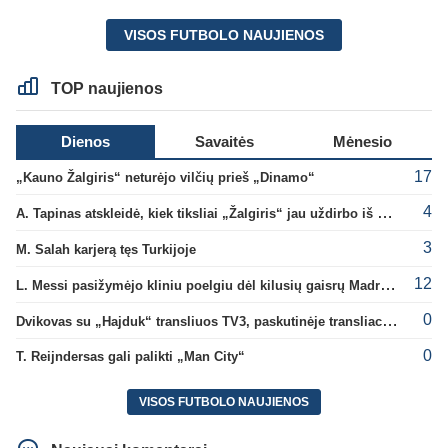
VISOS FUTBOLO NAUJIENOS
TOP naujienos
Dienos
Savaitės
Mėnesio
17
„Kauno Žalgiris“ neturėjo vilčių prieš „Dinamo“
4
A. Tapinas atskleidė, kiek tiksliai „Žalgiris“ jau uždirbo iš UEFA premijų
3
M. Salah karjerą tęs Turkijoje
12
L. Messi pasižymėjo kliniu poelgiu dėl kilusių gaisrų Madride
0
Dvikovas su „Hajduk“ transliuos TV3, paskutinėje transliacijoje – nauji rekordai
0
T. Reijndersas gali palikti „Man City“
VISOS FUTBOLO NAUJIENOS