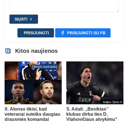
SIŲSTI
PRISIJUNGTI
PRISIJUNGTI SU FB
Kitos naujienos
Dienos nuotrauka
Italijos Serie A
X. Alonso tikisi, kad
S. Adali: „Besiktas“
veteranai suteiks daugiau
klubas dirba ties D.
drausmės komandai
Vlahovičiaus atvykimu“