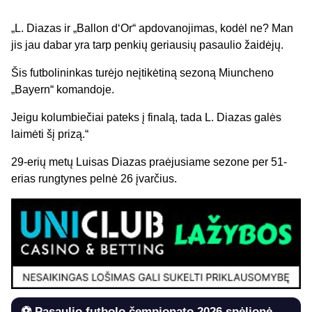
„L. Diazas ir „Ballon d‘Or“ apdovanojimas, kodėl ne? Man
jis jau dabar yra tarp penkių geriausių pasaulio žaidėjų.
Šis futbolininkas turėjo neįtikėtiną sezoną Miuncheno
„Bayern“ komandoje.
Jeigu kolumbiečiai pateks į finalą, tada L. Diazas galės
laimėti šį prizą.“
29-erių metų Luisas Diazas praėjusiame sezone per 51-
erias rungtynes pelnė 26 įvarčius.
⚽ Pasaulio futbolo čempionato 2026 spėlionė