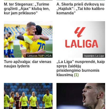
M. ter Stegenas: „Turime
A. Skerla prieš dvikovą su
grąžinti „Ajax“ klubą ten,
„Hajduk“: „Tai kito kalibro
kur jam priklauso“
komanda“
Lietuvos TOP LYGA
Ispanijos La Liga
Turo apžvalga: dar vienas
„La Liga“ nusprendė, kaip
naujas lyderis
spręs žaidėjų
prisidengimo burnomis
klausimą
(1)