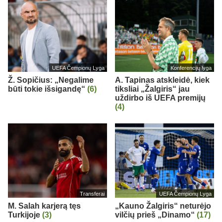
UEFA Čempionų Lyga
Konferencijų lyga
Ž. Sopičius: „Negalime
A. Tapinas atskleidė, kiek
būti tokie išsigandę“
(6)
tiksliai „Žalgiris“ jau
uždirbo iš UEFA premijų
(4)
Transferai
UEFA Čempionų Lyga
M. Salah karjerą tęs
„Kauno Žalgiris“ neturėjo
Turkijoje
(3)
vilčių prieš „Dinamo“
(17)