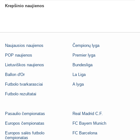
Krepšinio naujienos
Naujausios naujienos
Čempionų lyga
POP naujienos
Premier lyga
Lietuviškos naujienos
Bundesliga
Ballon d'Or
La Liga
Futbolo tvarkarasciai
A lyga
Futbolo rezultatai
Pasaulio čempionatas
Real Madrid C.F.
Europos čempionatas
FC Bayern Munich
Europos salės futbolo
FC Barcelona
čempionatas