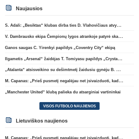
Naujausios
S. Adali: „Besiktas“ klubas dirba ties D. Vlahovičiaus atvykimu“
V. Dambrausko ekipa Čempionų lygos atrankoje patyrė skaudžią nesėkmę
Ganos saugas C. Yirenkyi papildys „Coventry City“ ekipą
Ilgametis „Arsenal“ žaidėjas T. Tomiyasu papildys „Crystal Palace“ ekipą
„Atalanta“ atsisveikino su dešimtmetį žaidusiu gynėju B. Djimsiti
M. Capanas: „Prieš pusmetį negalėjau net įsivaizduoti, kad žaisime prieš „Hajduk“
„Manchester United“ klubą palieka du atsarginiai vartininkai
VISOS FUTBOLO NAUJIENOS
Lietuviškos naujienos
M. Capanas: „Prieš pusmetį negalėjau net įsivaizduoti, kad žaisime prieš „Hajduk“