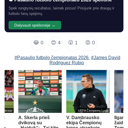
Spėk rungtynių rezultatus, laimėk prizus! Prisijunk prie draugų ir
futbolo fanų spėjimų.
Dalyvauti spėlionėje →
😂
0
😍
4
😲
1
😡
0
#Pasaulio futbolo čempionatas 2026
#James David
Rodriguez Rubio
Eredivisie
UEFA Čempionų Lyga
Ang
as:
A. Skerla prieš
V. Dambrausko
Ilgame
nti
dvikovą su
ekipa Čempionų
žaidėj
ten,
„Hajduk“: „Tai kito
lygos atrankoje
Tomiy