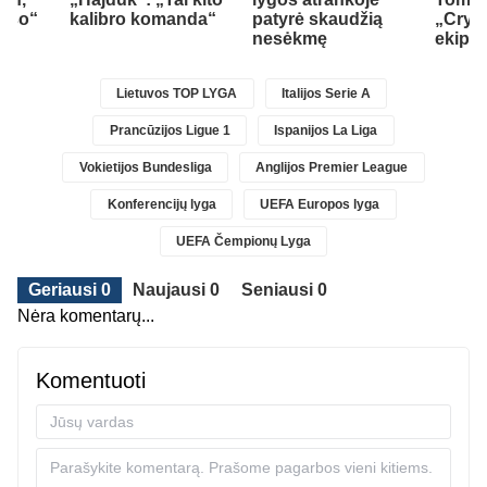
auso“
kalibro komanda“
patyrė skaudžią
„Cryst
nesėkmę
ekipą
Lietuvos TOP LYGA
Italijos Serie A
Prancūzijos Ligue 1
Ispanijos La Liga
Vokietijos Bundesliga
Anglijos Premier League
Konferencijų lyga
UEFA Europos lyga
UEFA Čempionų Lyga
Geriausi 0
Naujausi 0
Seniausi 0
Nėra komentarų...
Komentuoti