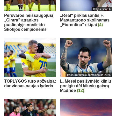
Italijos Serie A
Persvaros neišsaugojusi
„Real“ priklausantis F.
„Gintra“ atrankos
Mastantuono skolinamas
pusfinalyje nusileido
„Fiorentina“ ekipai
(4)
Škotijos čempionėms
Pasaulio futbolo čempionatas 2026
TOPLYGOS turo apžvalga:
L. Messi pasižymėjo kliniu
dar vienas naujas lyderis
poelgiu dėl kilusių gaisrų
Madride
(12)