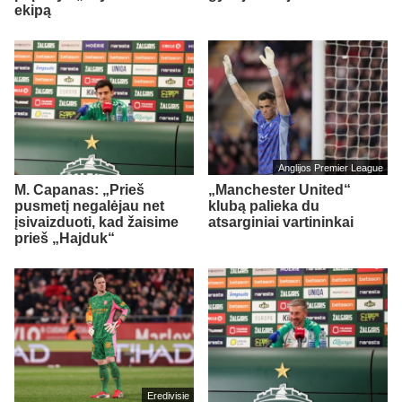
ekipą
Anglijos Premier League
M. Capanas: „Prieš
„Manchester United“
pusmetį negalėjau net
klubą palieka du
įsivaizduoti, kad žaisime
atsarginiai vartininkai
prieš „Hajduk“
Eredivisie