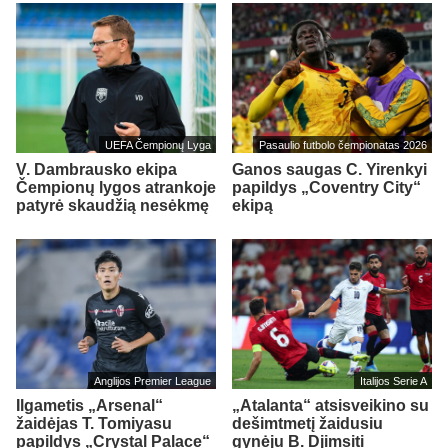
UEFA Čempionų Lyga
Pasaulio futbolo čempionatas 2026
V. Dambrausko ekipa
Ganos saugas C. Yirenkyi
Čempionų lygos atrankoje
papildys „Coventry City“
patyrė skaudžią nesėkmę
ekipą
Anglijos Premier League
Italijos Serie A
Ilgametis „Arsenal“
„Atalanta“ atsisveikino su
žaidėjas T. Tomiyasu
dešimtmetį žaidusiu
papildys „Crystal Palace“
gynėju B. Djimsiti