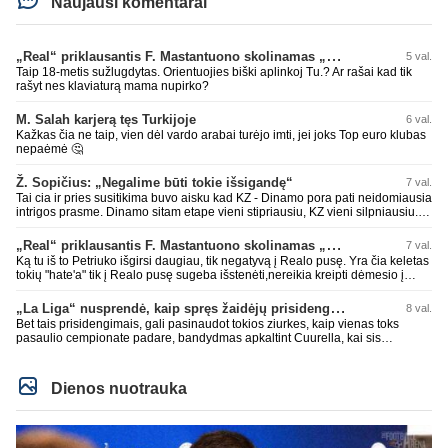
Naujausi komentarai
„Real“ priklausantis F. Mastantuono skolinamas „Fiorentina“ ekipai
5 val.
Taip 18-metis sužlugdytas. Orientuojies biški aplinkoj Tu.? Ar rašai kad tik
rašyt nes klaviaturą mama nupirko?
M. Salah karjerą tęs Turkijoje
6 val.
Kažkas čia ne taip, vien dėl vardo arabai turėjo imti, jei joks Top euro klubas
nepaėmė 🤔
Ž. Sopičius: „Negalime būti tokie išsigandę“
7 val.
Tai cia ir pries susitikima buvo aisku kad KZ - Dinamo pora pati neidomiausia
intrigos prasme. Dinamo sitam etape vieni stipriausiu, KZ vieni silpniausiu.
Taip kad nieko cia netiketo. Tik aisku nereikejo zaist kaip i kelnes prisikus
„Real“ priklausantis F. Mastantuono skolinamas „Fiorentina“ ekipai
7 val.
Ką tu iš to Petriuko išgirsi daugiau, tik negatyvą į Realo pusę. Yra čia keletas
tokių "hate'a" tik į Realo pusę sugeba išstenėti,nereikia kreipti dėmesio į
tokių veikeju PMS'sus,o ypač leistis į diskusijas su jais!
„La Liga“ nusprendė, kaip spręs žaidėjų prisidengimo burnomis klausimą
8 val.
Bet tais prisidengimais, gali pasinaudot tokios ziurkes, kaip vienas toks
pasaulio cempionate padare, bandydmas apkaltint Cuurella, kai sis
teparode, kad jo komandos druagui lupa prakirsta.
Dienos nuotrauka