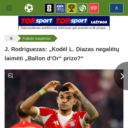
Futbolo naujienos
J. Rodriguezas: „Kodėl L. Diazas negalėtų
laimėti „Ballon d‘Or“ prizo?“