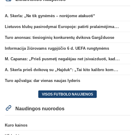
A. Skerla: „Ne tik gynėmės – norėjome atakuoti“
Lietuvos klubų pasirodymai Europoje: patirti pralaimėjimai Kroatijos atstovams
Turo anonsas: tiesioginių konkurentų dvikova Gargžduose
Informacija žiūrovams rugpjūčio 6 d. UEFA rungtynėms
M. Capanas: „Prieš pusmetį negalėjau net įsivaizduoti, kad žaisime prieš „Hajduk“
A. Skerla prieš dvikovą su „Hajduk“: „Tai kito kalibro komanda“
Turo apžvalga: dar vienas naujas lyderis
VISOS FUTBOLO NAUJIENOS
Naudingos nuorodos
Kuro kainos