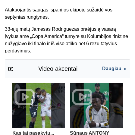
Atakuojantis saugas Ispanijos ekipoje sužaidė vos
septynias rungtynes.
33-ejų metų Jamesas Rodriguezas praėjusią vasarą
įvykusiame „Copa America“ turnyre su Kolumbijos rinktine
nužygiavo iki finalo ir iš viso atliko net 6 rezultatyvius
perdavimus.
Video akcentai
Daugiau
Kas tai pasakytų...
Sūnaus ANTONY