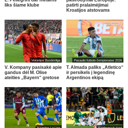
liks šiame klube
patirti pralaimėjimai
Kroatijos atstovams
Vokietijos Bundesliga
Pasaulio futbolo čempionatas 2026
V. Kompany pasisakė apie
T. Almada paliks „Atletico“
gandus dėl M. Olise
ir persikels į legendinę
ateities „Bayern“ gretose
Argentinos ekipą
Ispanijos La Liga
Konferencijų lyga