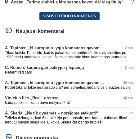
2
M. Arteta: „Turime ambiciją kitą sezoną kovoti dėl visų titulų“
VISOS FUTBOLO NAUJIENOS
Naujausi komentarai
A. Tapinas: „Iš europinio lygio komandos gavom gerų pamokų“
2 min.
Tikrai keista. Pasirodo, kad iš pakankamai nedidelės lietuvių išeivijos po
1990 metų Amerikoje lietuvių šeimije atsirado tikrai talentingas jaunuolis,
mokantis apsivesti abejomis kojomis, mokantis visokiausių ’fintų’, stiprus
fiziškai, kurio nepastumsi kaip Golubicko, t. y. gerai išsilaikantis ant kojų
C. Romero karjera gali pakrypti į Ispaniją
5 min.
kovoje, dar ir antrame aukšte neblogai atrodantis, greitai priimantis
Nebent red card
dažniausiai teisingus sprendimus, ir dar turintis neblogą greitį. O Lietuvoje
net tokie talentai ’uždera’ gal kartą per dešimtmetį ar du. Bet iš 1-2
A. Tapinas: „Iš europinio lygio komandos gavom gerų pamokų“
30 min.
aukštesnio lygio žaidėjų rimtos rinktinės nesulipdysi...
Kodėl toks ar tokie neatsirado čia? per 36metus, riedančios gniūžtės šalyje.
Vinicius liks „Real“ gretose
40 min.
kada paskutini karta buvo melynas? 😀
A. Skerla: „Ne tik gynėmės – norėjome atakuoti“
1 val.
Telieka džiaugtis, kad 6 bankė ėjo per nuošalę, nes tada autobusas tikrai
nebūtų buvusi bloga idėja, kokią Skerla čia bando nupiešt
Dienos nuotrauka