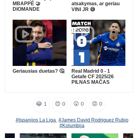
MBAPPÉ 🤝
atsakymas, ar geriau
DIOMANDE
VINI JR 😅
Geriausias duetas? 🤔
Real Madrid 0 - 1
Getafe CF 2025/26
PILNAS MAČAS
😂
1
😍
0
😲
0
😡
0
#Ispanijos La Liga
#James David Rodriguez Rubio
#Kolumbija