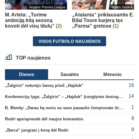
Anglijos Premier League
Italijos Serie A
M. Arteta: „Turime
„Atalanta“ priklausantis E.
ambiciją kitą sezoną
Bilal Toure karjerą tęs
kovoti dėl visų titulų“
(2)
„Parma“ gretose
(1)
VISOS FUTBOLO NAUJIENOS
TOP naujienos
Dienos
Savaitės
Mėnesio
16
„Žalgiris“ neturėjo šansų prieš „Hajduk“
14
Konferencijų lyga: „Žalgiris“ – „Hajduk“ (rungtynės tiesiogiai)
1
B. Mendy: „Darau ką noriu su savo pasaulio čempionato titulu“
9
Rodri apsisprendė dėl naujos komandos
9
„Barca“ jungiasi į kovą dėl Rodri