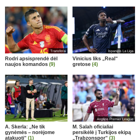
Transferai
Ispanijos La Liga
Rodri apsisprendė dėl
Vinicius liks „Real“
naujos komandos
(9)
gretose
(4)
Anglijos Premier League
A. Skerla: „Ne tik
M. Salah oficialiai
gynėmės – norėjome
persikėlė į Turkijos ekipą
atakuoti“
(1)
„Trabzonspor“
(3)