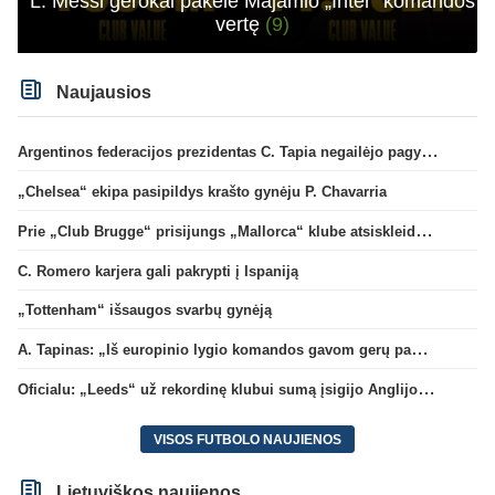
L. Messi gerokai pakėlė Majamio „Inter“ komandos
vertę
(9)
Naujausios
Argentinos federacijos prezidentas C. Tapia negailėjo pagyrų G. Infantino
„Chelsea“ ekipa pasipildys krašto gynėju P. Chavarria
Prie „Club Brugge“ prisijungs „Mallorca“ klube atsiskleidęs J. Virgili
C. Romero karjera gali pakrypti į Ispaniją
„Tottenham“ išsaugos svarbų gynėją
A. Tapinas: „Iš europinio lygio komandos gavom gerų pamokų“
Oficialu: „Leeds“ už rekordinę klubui sumą įsigijo Anglijos rinktinės vartininką
VISOS FUTBOLO NAUJIENOS
Lietuviškos naujienos