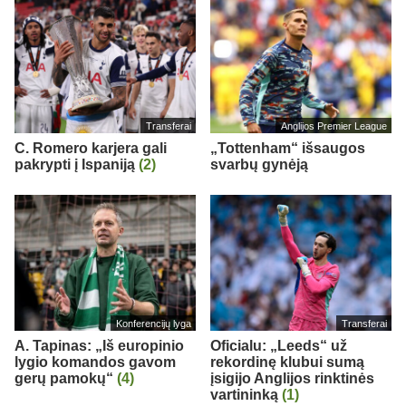
Transferai
Anglijos Premier League
C. Romero karjera gali
„Tottenham“ išsaugos
pakrypti į Ispaniją
(2)
svarbų gynėją
Konferencijų lyga
Transferai
A. Tapinas: „Iš europinio
Oficialu: „Leeds“ už
lygio komandos gavom
rekordinę klubui sumą
gerų pamokų“
(4)
įsigijo Anglijos rinktinės
vartininką
(1)