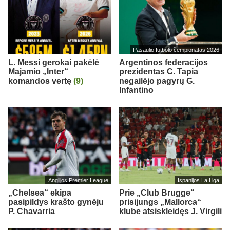
Pasaulio futbolo čempionatas 2026
L. Messi gerokai pakėlė
Argentinos federacijos
Majamio „Inter“
prezidentas C. Tapia
komandos vertę
(9)
negailėjo pagyrų G.
Infantino
Anglijos Premier League
Ispanijos La Liga
„Chelsea“ ekipa
Prie „Club Brugge“
pasipildys krašto gynėju
prisijungs „Mallorca“
P. Chavarria
klube atsiskleidęs J. Virgili