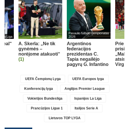
Pasaulio futbolo čempionatas
s La Liga
2026
„Real“
A. Skerla: „Ne tik
Argentinos
Prie 
gynėmės –
federacijos
prisij
norėjome atakuoti“
prezidentas C.
„Mallo
(1)
Tapia negailėjo
atsisk
pagyrų G. Infantino
Virgili
UEFA Čempionų Lyga
UEFA Europos lyga
Konferencijų lyga
Anglijos Premier League
Vokietijos Bundesliga
Ispanijos La Liga
Prancūzijos Ligue 1
Italijos Serie A
Lietuvos TOP LYGA