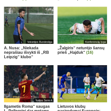
Vokietijos Bundesliga
Konferencijų lyga
A. Nusa: „Niekada
„Žalgiris“ neturėjo šansų
neprašiau išvykti iš „RB
prieš „Hajduk“
(16)
Leipzig“ klubo“
Italijos Serie A
Ilgametis Roma“ saugas
Lietuvos klubų
L. Pellegrini dar metams
pasirodymai Europoje: