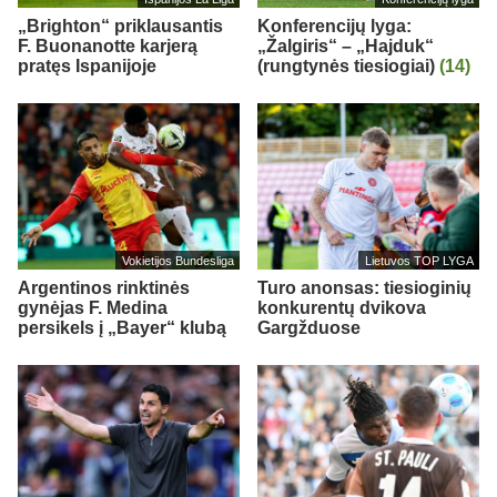
„Brighton“ priklausantis
Konferencijų lyga:
F. Buonanotte karjerą
„Žalgiris“ – „Hajduk“
pratęs Ispanijoje
(rungtynės tiesiogiai)
(14)
Vokietijos Bundesliga
Lietuvos TOP LYGA
Argentinos rinktinės
Turo anonsas: tiesioginių
gynėjas F. Medina
konkurentų dvikova
persikels į „Bayer“ klubą
Gargžduose