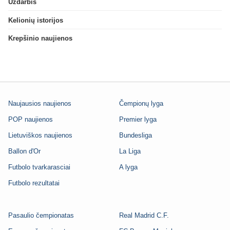
Uždarbis
Kelionių istorijos
Krepšinio naujienos
Naujausios naujienos
Čempionų lyga
POP naujienos
Premier lyga
Lietuviškos naujienos
Bundesliga
Ballon d'Or
La Liga
Futbolo tvarkarasciai
A lyga
Futbolo rezultatai
Pasaulio čempionatas
Real Madrid C.F.