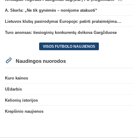
A. Skerla: „Ne tik gynėmės – norėjome atakuoti“
Lietuvos klubų pasirodymai Europoje: patirti pralaimėjimai Kroatijos atstovams
Turo anonsas: tiesioginių konkurentų dvikova Gargžduose
VISOS FUTBOLO NAUJIENOS
Naudingos nuorodos
Kuro kainos
Uždarbis
Kelionių istorijos
Krepšinio naujienos