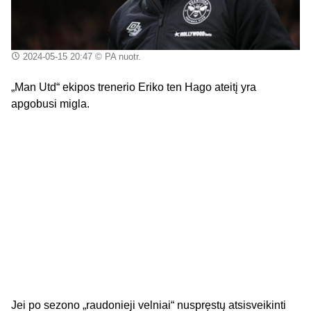
2024-05-15 20:47
© PA nuotr.
„Man Utd“ ekipos trenerio Eriko ten Hago ateitį yra
apgobusi migla.
Jei po sezono „raudonieji velniai“ nuspręstų atsisveikinti