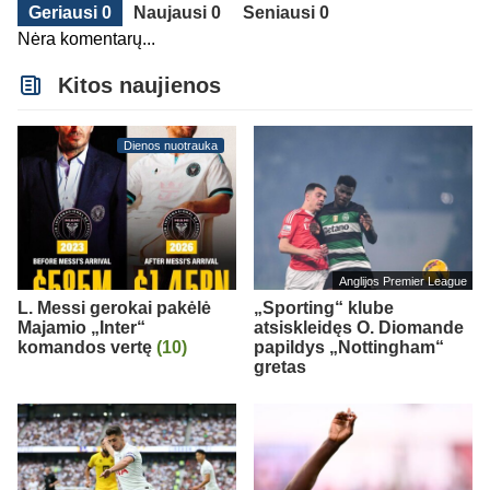
Geriausi 0
Naujausi 0
Seniausi 0
Nėra komentarų...
Kitos naujienos
Dienos nuotrauka
Anglijos Premier League
L. Messi gerokai pakėlė
„Sporting“ klube
Majamio „Inter“
atsiskleidęs O. Diomande
komandos vertę
(10)
papildys „Nottingham“
gretas