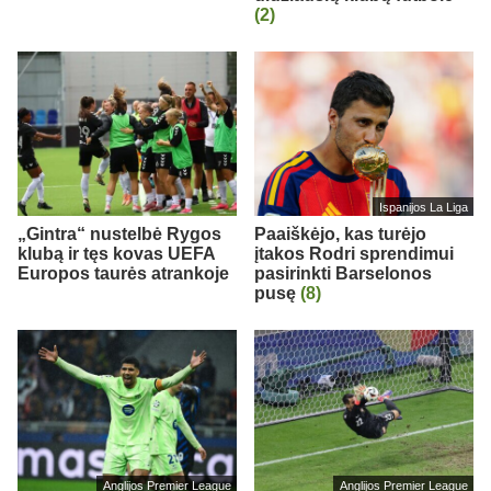
(2)
Ispanijos La Liga
„Gintra“ nustelbė Rygos
Paaiškėjo, kas turėjo
klubą ir tęs kovas UEFA
įtakos Rodri sprendimui
Europos taurės atrankoje
pasirinkti Barselonos
pusę
(8)
Anglijos Premier League
Anglijos Premier League