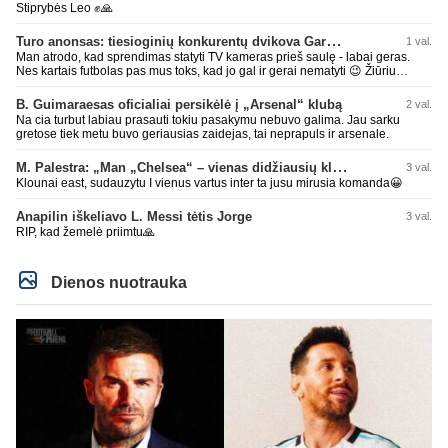
Stiprybės Leo ✊🙏
Turo anonsas: tiesioginių konkurentų dvikova Gargžduose
1 val.
Man atrodo, kad sprendimas statyti TV kameras prieš saulę - labai geras.
Nes kartais futbolas pas mus toks, kad jo gal ir gerai nematyti 😉 Žiūriu
transliaciją iš DG stadiono, tai negaliu atsidžiaugt tribūnos vaizdu - tuščia,
kaip alaus butelys, kurį ką tik išmaukiau. Linkėjimai Tadui (slapyvardžiu „apie
B. Guimaraesas oficialiai persikėlė į „Arsenal“ klubą
2 val.
nieką“), kuris kiek girdėjau, įpūtė akis varvinančių transliacijų dvasią 😀
Na cia turbut labiau prasauti tokiu pasakymu nebuvo galima. Jau sarku
gretose tiek metu buvo geriausias zaidejas, tai neprapuls ir arsenale.
M. Palestra: „Man „Chelsea“ – vienas didžiausių klubų futbole“
3 val.
Klounai east, sudauzytu I vienus vartus inter ta jusu mirusia komanda😀
Anapilin iškeliavo L. Messi tėtis Jorge
3 val.
RIP, kad žemelė priimtu🙏
Dienos nuotrauka