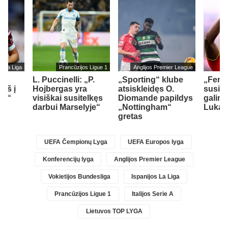
s La Liga
Prancūzijos Ligue 1
Anglijos Premier League
L. Puccinelli: „P.
„Sporting“ klube
„Fene
įš į
Hojbergas yra
atsiskleidęs O.
susid
ad“
visiškai susitelkęs
Diomande papildys
galimy
darbui Marselyje“
„Nottingham“
Lukak
gretas
UEFA Čempionų Lyga
UEFA Europos lyga
Konferencijų lyga
Anglijos Premier League
Vokietijos Bundesliga
Ispanijos La Liga
Prancūzijos Ligue 1
Italijos Serie A
Lietuvos TOP LYGA