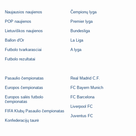
Naujausios naujienos
Čempionų lyga
POP naujienos
Premier lyga
Lietuviškos naujienos
Bundesliga
Ballon d'Or
La Liga
Futbolo tvarkarasciai
A lyga
Futbolo rezultatai
Pasaulio čempionatas
Real Madrid C.F.
Europos čempionatas
FC Bayern Munich
Europos salės futbolo
FC Barcelona
čempionatas
Liverpool FC
FIFA Klubų Pasaulio čempionatas
Juventus FC
Konfederacijų taurė