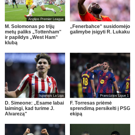
Anglijos Premier League
M. Solomonas po trijų
„Fenerbahce“ susidomėjo
metų paliks „Tottenham“
galimybe įsigyti R. Lukaku
ir papildys „West Ham“
klubą
Ispanijos La Liga
Prancūzijos Ligue 1
D. Simeone: „Esame labai
F. Torresas priėmė
laimingi, kad turime J.
sprendimą persikelti į PSG
Alvarezą“
ekipą