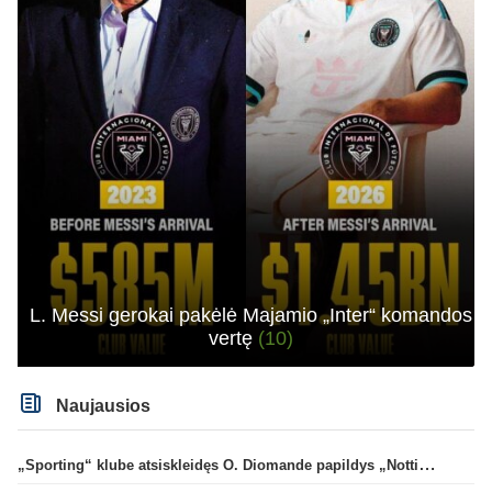
L. Messi gerokai pakėlė Majamio „Inter“ komandos
vertę
(10)
Naujausios
„Sporting“ klube atsiskleidęs O. Diomande papildys „Nottingham“ gretas