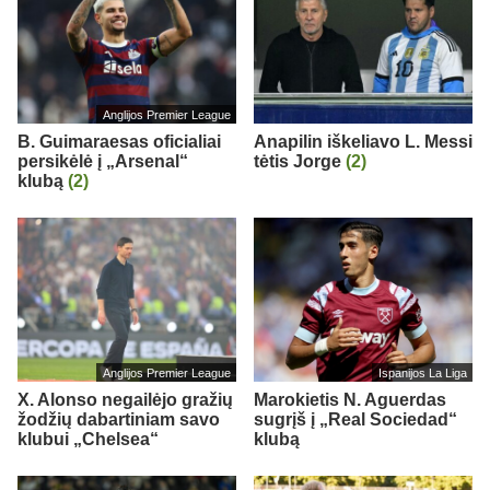
Anglijos Premier League
B. Guimaraesas oficialiai
Anapilin iškeliavo L. Messi
persikėlė į „Arsenal“
tėtis Jorge
(2)
klubą
(2)
Anglijos Premier League
Ispanijos La Liga
X. Alonso negailėjo gražių
Marokietis N. Aguerdas
žodžių dabartiniam savo
sugrįš į „Real Sociedad“
klubui „Chelsea“
klubą