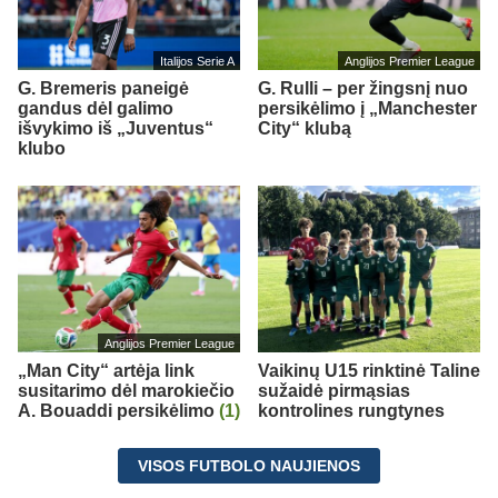
Italijos Serie A
Anglijos Premier League
G. Bremeris paneigė
G. Rulli – per žingsnį nuo
gandus dėl galimo
persikėlimo į „Manchester
išvykimo iš „Juventus“
City“ klubą
klubo
Anglijos Premier League
„Man City“ artėja link
Vaikinų U15 rinktinė Taline
susitarimo dėl marokiečio
sužaidė pirmąsias
A. Bouaddi persikėlimo
(1)
kontrolines rungtynes
VISOS FUTBOLO NAUJIENOS