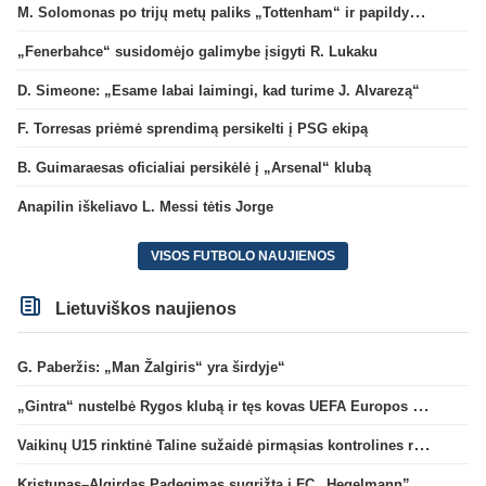
M. Solomonas po trijų metų paliks „Tottenham“ ir papildys „West Ham“ klubą
„Fenerbahce“ susidomėjo galimybe įsigyti R. Lukaku
D. Simeone: „Esame labai laimingi, kad turime J. Alvarezą“
F. Torresas priėmė sprendimą persikelti į PSG ekipą
B. Guimaraesas oficialiai persikėlė į „Arsenal“ klubą
Anapilin iškeliavo L. Messi tėtis Jorge
VISOS FUTBOLO NAUJIENOS
Lietuviškos naujienos
G. Paberžis: „Man Žalgiris“ yra širdyje“
„Gintra“ nustelbė Rygos klubą ir tęs kovas UEFA Europos taurės atrankoje
Vaikinų U15 rinktinė Taline sužaidė pirmąsias kontrolines rungtynes
Kristupas–Algirdas Padegimas sugrįžta į FC „Hegelmann” B sudėtį