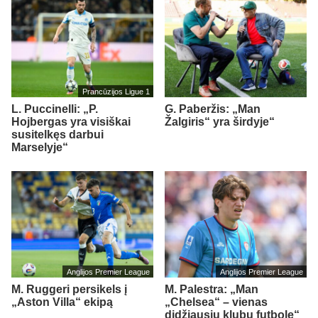
Prancūzijos Ligue 1
L. Puccinelli: „P.
G. Paberžis: „Man
Hojbergas yra visiškai
Žalgiris“ yra širdyje“
susitelkęs darbui
Marselyje“
Anglijos Premier League
Anglijos Premier League
M. Ruggeri persikels į
M. Palestra: „Man
„Aston Villa“ ekipą
„Chelsea“ – vienas
didžiausių klubų futbole“