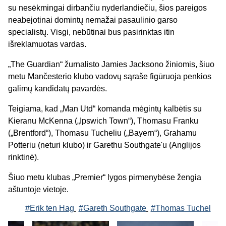
su nesėkmingai dirbančiu nyderlandiečiu, šios pareigos
neabejotinai domintų nemažai pasaulinio garso
specialistų. Visgi, nebūtinai bus pasirinktas itin
išreklamuotas vardas.
„The Guardian“ žurnalisto Jamies Jacksono žiniomis, šiuo
metu Mančesterio klubo vadovų sąraše figūruoja penkios
galimų kandidatų pavardės.
Teigiama, kad „Man Utd“ komanda mėgintų kalbėtis su
Kieranu McKenna („Ipswich Town“), Thomasu Franku
(„Brentford“), Thomasu Tucheliu („Bayern“), Grahamu
Potteriu (neturi klubo) ir Garethu Southgate'u (Anglijos
rinktinė).
Šiuo metu klubas „Premier“ lygos pirmenybėse žengia
aštuntoje vietoje.
#Erik ten Hag
#Gareth Southgate
#Thomas Tuchel