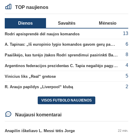
TOP naujienos
Dienos
Savaitės
Mėnesio
13
Rodri apsisprendė dėl naujos komandos
6
A. Tapinas: „Iš europinio lygio komandos gavom gerų pamokų“
8
Paaiškėjo, kas turėjo įtakos Rodri sprendimui pasirinkti Barselonos pusę
4
Argentinos federacijos prezidentas C. Tapia negailėjo pagyrų G. Infantino
5
Vinicius liks „Real“ gretose
2
R. Araujo papildys „Liverpool“ klubą
VISOS FUTBOLO NAUJIENOS
Naujausi komentarai
Anapilin iškeliavo L. Messi tėtis Jorge
22 min.