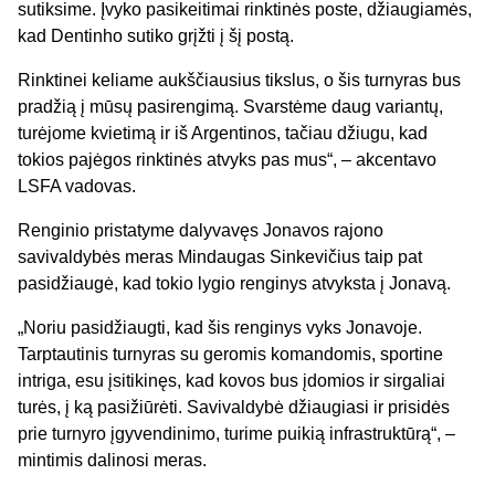
sutiksime. Įvyko pasikeitimai rinktinės poste, džiaugiamės,
kad Dentinho sutiko grįžti į šį postą.
Rinktinei keliame aukščiausius tikslus, o šis turnyras bus
pradžią į mūsų pasirengimą. Svarstėme daug variantų,
turėjome kvietimą ir iš Argentinos, tačiau džiugu, kad
tokios pajėgos rinktinės atvyks pas mus“, – akcentavo
LSFA vadovas.
Renginio pristatyme dalyvavęs Jonavos rajono
savivaldybės meras Mindaugas Sinkevičius taip pat
pasidžiaugė, kad tokio lygio renginys atvyksta į Jonavą.
„Noriu pasidžiaugti, kad šis renginys vyks Jonavoje.
Tarptautinis turnyras su geromis komandomis, sportine
intriga, esu įsitikinęs, kad kovos bus įdomios ir sirgaliai
turės, į ką pasižiūrėti. Savivaldybė džiaugiasi ir prisidės
prie turnyro įgyvendinimo, turime puikią infrastruktūrą“, –
mintimis dalinosi meras.