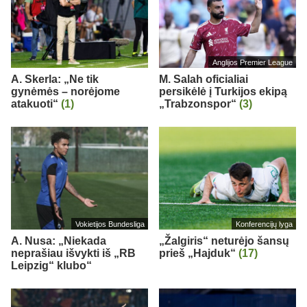
Anglijos Premier League
A. Skerla: „Ne tik
M. Salah oficialiai
gynėmės – norėjome
persikėlė į Turkijos ekipą
atakuoti“
(1)
„Trabzonspor“
(3)
Vokietijos Bundesliga
Konferencijų lyga
A. Nusa: „Niekada
„Žalgiris“ neturėjo šansų
neprašiau išvykti iš „RB
prieš „Hajduk“
(17)
Leipzig“ klubo“