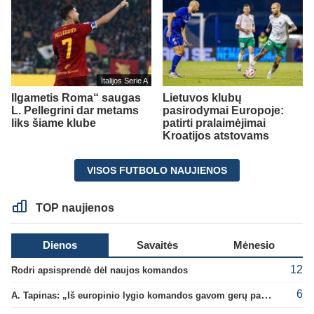
Italijos Serie A
Ilgametis Roma“ saugas
Lietuvos klubų
L. Pellegrini dar metams
pasirodymai Europoje:
liks šiame klube
patirti pralaimėjimai
Kroatijos atstovams
VISOS FUTBOLO NAUJIENOS
TOP naujienos
Dienos
Savaitės
Mėnesio
12
Rodri apsisprendė dėl naujos komandos
6
A. Tapinas: „Iš europinio lygio komandos gavom gerų pamokų“