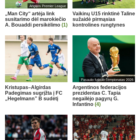
Anglijos Premier League
„Man City“ artėja link
Vaikinų U15 rinktinė Taline
susitarimo dėl marokiečio
sužaidė pirmąsias
A. Bouaddi persikėlimo
(1)
kontrolines rungtynes
Pasaulio futbolo čempionatas 2026
Kristupas–Algirdas
Argentinos federacijos
Padegimas sugrįžta į FC
prezidentas C. Tapia
„Hegelmann” B sudėtį
negailėjo pagyrų G.
Infantino
(4)