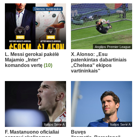
Dienos nuotrauka
Anglijos Premier League
L. Messi gerokai pakėlė
X. Alonso: „Esu
Majamio „Inter“
patenkintas dabartiniais
komandos vertę
(10)
„Chelsea“ ekipos
vartininkais“
Italijos Serie A
Italijos Serie A
F. Mastanuono oficialiai
Buvęs