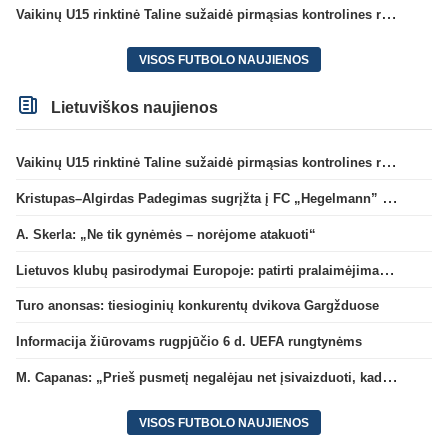
Vaikinų U15 rinktinė Taline sužaidė pirmąsias kontrolines rungtynes
VISOS FUTBOLO NAUJIENOS
Lietuviškos naujienos
Vaikinų U15 rinktinė Taline sužaidė pirmąsias kontrolines rungtynes
Kristupas–Algirdas Padegimas sugrįžta į FC „Hegelmann” B sudėtį
A. Skerla: „Ne tik gynėmės – norėjome atakuoti“
Lietuvos klubų pasirodymai Europoje: patirti pralaimėjimai Kroatijos atstovams
Turo anonsas: tiesioginių konkurentų dvikova Gargžduose
Informacija žiūrovams rugpjūčio 6 d. UEFA rungtynėms
M. Capanas: „Prieš pusmetį negalėjau net įsivaizduoti, kad žaisime prieš „Hajduk“
VISOS FUTBOLO NAUJIENOS