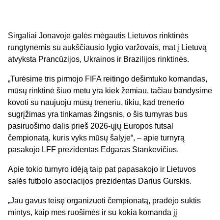
Sirgaliai Jonavoje galės mėgautis Lietuvos rinktinės
rungtynėmis su aukščiausio lygio varžovais, mat į Lietuvą
atvyksta Prancūzijos, Ukrainos ir Brazilijos rinktinės.
„Turėsime tris pirmojo FIFA reitingo dešimtuko komandas,
mūsų rinktinė šiuo metu yra kiek žemiau, tačiau bandysime
kovoti su naujuoju mūsų treneriu, tikiu, kad trenerio
sugrįžimas yra tinkamas žingsnis, o šis turnyras bus
pasiruošimo dalis prieš 2026-ųjų Europos futsal
čempionatą, kuris vyks mūsų šalyje“, – apie turnyrą
pasakojo LFF prezidentas Edgaras Stankevičius.
Apie tokio turnyro idėją taip pat papasakojo ir Lietuvos
salės futbolo asociacijos prezidentas Darius Gurskis.
„Jau gavus teisę organizuoti čempionatą, pradėjo suktis
mintys, kaip mes ruošimės ir su kokia komanda jį