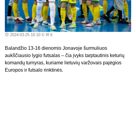
2024-03-25 10:10
© lff.lt
Balandžio 13-16 dienomis Jonavoje šurmuliuos
aukščiausio lygio futsalas – čia įvyks tarptautinis keturių
komandų turnyras, kuriame lietuvių varžovais pajėgios
Europos ir futsalo rinktinės.