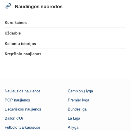
Naudingos nuorodos
Kuro kainos
Uždarbis
Kelionių istorijos
Krepšinio naujienos
Naujausios naujienos
Čempionų lyga
POP naujienos
Premier lyga
Lietuviškos naujienos
Bundesliga
Ballon d'Or
La Liga
Futbolo tvarkarasciai
A lyga