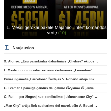
L. Messi gerokai pakėlė Majamio „Inter“ komandos
vertę
(10)
Naujausios
X. Alonso: „Esu patenkintas dabartiniais „Chelsea“ ekipos vartininkais“
F. Mastanuono oficialiai sezonui skolinamas „Fiorentina“ ekipai
Buvęs ilgametis„Barcelona“ žaidėjas S. Roberto artėja link persikėlimo į MLS
G. Bremeris paneigė gandus dėl galimo išvykimo iš „Juventus“ klubo
G. Rulli – per žingsnį nuo persikėlimo į „Manchester City“ klubą
„Man City“ artėja link susitarimo dėl marokiečio A. Bouaddi persikėlimo