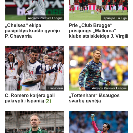
Anglijos Premier League
Ispanijos La Liga
„Chelsea“ ekipa
Prie „Club Brugge“
pasipildys krašto gynėju
prisijungs „Mallorca“
P. Chavarria
klube atsiskleidęs J. Virgili
Transferai
Anglijos Premier League
C. Romero karjera gali
„Tottenham“ išsaugos
pakrypti į Ispaniją
(2)
svarbų gynėją