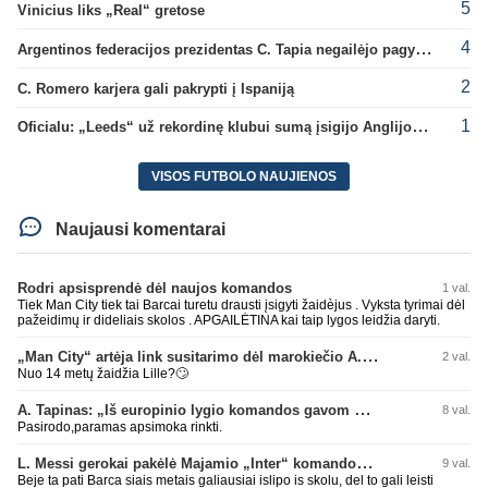
5
Vinicius liks „Real“ gretose
4
Argentinos federacijos prezidentas C. Tapia negailėjo pagyrų G. Infantino
2
C. Romero karjera gali pakrypti į Ispaniją
1
Oficialu: „Leeds“ už rekordinę klubui sumą įsigijo Anglijos rinktinės vartininką
VISOS FUTBOLO NAUJIENOS
Naujausi komentarai
Rodri apsisprendė dėl naujos komandos
1 val.
Tiek Man City tiek tai Barcai turetu drausti įsigyti žaidèjus . Vyksta tyrimai dėl
pažeidimų ir dideliais skolos . APGAILĖTINA kai taip lygos leidžia daryti.
„Man City“ artėja link susitarimo dėl marokiečio A. Bouaddi persikėlimo
2 val.
Nuo 14 metų žaidžia Lille?🙄
A. Tapinas: „Iš europinio lygio komandos gavom gerų pamokų“
8 val.
Pasirodo,paramas apsimoka rinkti.
L. Messi gerokai pakėlė Majamio „Inter“ komandos vertę
9 val.
Beje ta pati Barca siais metais galiausiai islipo is skolu, del to gali leisti