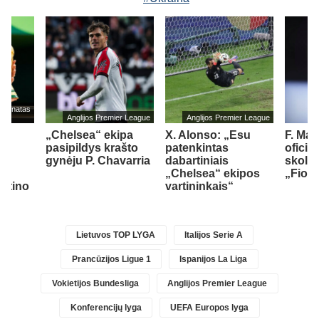
mpionatas
Anglijos Premier League
Anglijos Premier League
„Chelsea“ ekipa
X. Alonso: „Esu
F. Ma
pasipildys krašto
patenkintas
oficia
.
gynėju P. Chavarria
dabartiniais
skoli
jo
„Chelsea“ ekipos
„Fiore
antino
vartininkais“
Lietuvos TOP LYGA
Italijos Serie A
Prancūzijos Ligue 1
Ispanijos La Liga
Vokietijos Bundesliga
Anglijos Premier League
Konferencijų lyga
UEFA Europos lyga