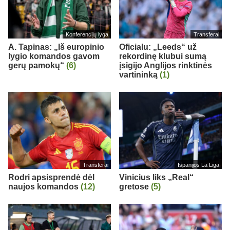
Konferencijų lyga
Transferai
A. Tapinas: „Iš europinio
Oficialu: „Leeds“ už
lygio komandos gavom
rekordinę klubui sumą
gerų pamokų“
(6)
įsigijo Anglijos rinktinės
vartininką
(1)
Transferai
Ispanijos La Liga
Rodri apsisprendė dėl
Vinicius liks „Real“
naujos komandos
(12)
gretose
(5)