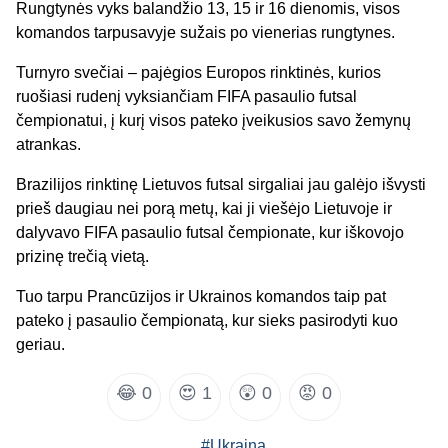
Rungtynės vyks balandžio 13, 15 ir 16 dienomis, visos
komandos tarpusavyje sužais po vienerias rungtynes.
Turnyro svečiai – pajėgios Europos rinktinės, kurios
ruošiasi rudenį vyksiančiam FIFA pasaulio futsal
čempionatui, į kurį visos pateko įveikusios savo žemynų
atrankas.
Brazilijos rinktinę Lietuvos futsal sirgaliai jau galėjo išvysti
prieš daugiau nei porą metų, kai ji viešėjo Lietuvoje ir
dalyvavo FIFA pasaulio futsal čempionate, kur iškovojo
prizinę trečią vietą.
Tuo tarpu Prancūzijos ir Ukrainos komandos taip pat
pateko į pasaulio čempionatą, kur sieks pasirodyti kuo
geriau.
😂
0
😍
1
😲
0
😡
0
#Ukraina