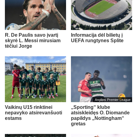
R. De Paulis savo įvartį
Informacija dėl bilietų į
skyrė L. Messi mirusiam
UEFA rungtynes Splite
tėčiui Jorge
Anglijos Premier League
Vaikinų U15 rinktinei
„Sporting“ klube
nepavyko atsirevanšuoti
atsiskleidęs O. Diomande
estams
papildys „Nottingham“
gretas