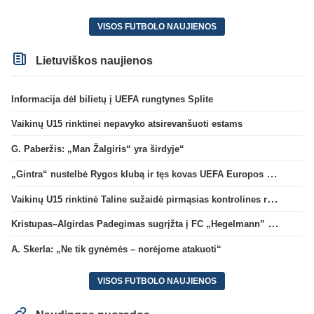
VISOS FUTBOLO NAUJIENOS
Lietuviškos naujienos
Informacija dėl bilietų į UEFA rungtynes Splite
Vaikinų U15 rinktinei nepavyko atsirevanšuoti estams
G. Paberžis: „Man Žalgiris“ yra širdyje“
„Gintra“ nustelbė Rygos klubą ir tęs kovas UEFA Europos taurės atrankoje
Vaikinų U15 rinktinė Taline sužaidė pirmąsias kontrolines rungtynes
Kristupas–Algirdas Padegimas sugrįžta į FC „Hegelmann” B sudėtį
A. Skerla: „Ne tik gynėmės – norėjome atakuoti“
VISOS FUTBOLO NAUJIENOS