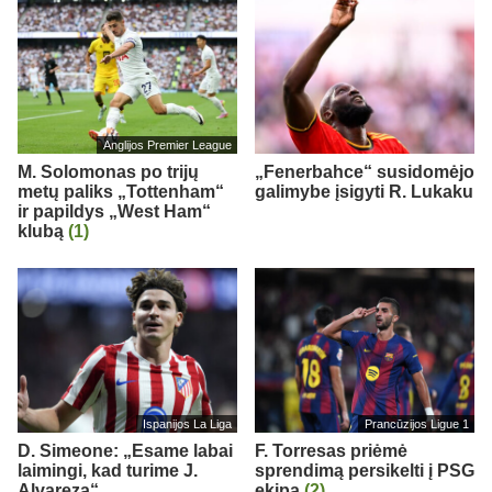
Anglijos Premier League
M. Solomonas po trijų
„Fenerbahce“ susidomėjo
metų paliks „Tottenham“
galimybe įsigyti R. Lukaku
ir papildys „West Ham“
klubą
(1)
Ispanijos La Liga
Prancūzijos Ligue 1
D. Simeone: „Esame labai
F. Torresas priėmė
laimingi, kad turime J.
sprendimą persikelti į PSG
Alvarezą“
ekipą
(2)