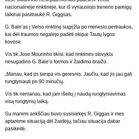
nacionalinėje rinktinėje, kur iš vyriausiojo trenerio pareigų
laikinai pasitraukė R.
Giggsas
.
G. Bale’as
į Velso rinktinę sugrįžta po mėnesio
pertraukos
,
kai dėl traumos negalėjo padėti ekipai Tautų lygos
kovose.
Vis tik Jose
Mourinho
tikisi, kad rinktinės stovykla
nesugadins G.
Bale’o
formos ir žaidimo braižo.
„Manau, kad jis tampa vis geresnis. Jaučiu, kad jis jau gali
rungtyniauti po 90 minučių
.
Vis tik nemanau, kad jam išeitų į naudą rungtyniavimas
visą rungtynių laiką.
Su manimi ankščiau buvo susisiekęs R.
Giggas
ir mes
aptarėme situaciją dėl žaidėjų, tačiau situacija dabar
pasikeitė.