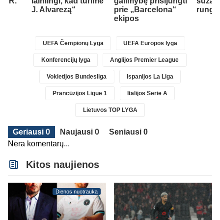
ti R.
laimingi, kad turime
galimybę prisijungti
sužais
J. Alvarezą“
prie „Barcelona“
rungt
ekipos
UEFA Čempionų Lyga
UEFA Europos lyga
Konferencijų lyga
Anglijos Premier League
Vokietijos Bundesliga
Ispanijos La Liga
Prancūzijos Ligue 1
Italijos Serie A
Lietuvos TOP LYGA
Geriausi 0
Naujausi 0
Seniausi 0
Nėra komentarų...
Kitos naujienos
Dienos nuotrauka