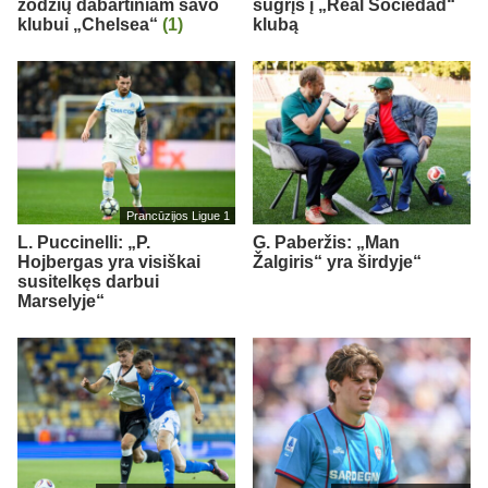
žodžių dabartiniam savo
sugrįš į „Real Sociedad“
klubui „Chelsea“
(1)
klubą
Prancūzijos Ligue 1
L. Puccinelli: „P.
G. Paberžis: „Man
Hojbergas yra visiškai
Žalgiris“ yra širdyje“
susitelkęs darbui
Marselyje“