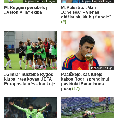
Anglijos Premier League
Anglijos Premier League
M. Ruggeri persikels į
M. Palestra: „Man
„Aston Villa“ ekipą
„Chelsea“ – vienas
didžiausių klubų futbole“
(2)
Ispanijos La Liga
„Gintra“ nustelbė Rygos
Paaiškėjo, kas turėjo
klubą ir tęs kovas UEFA
įtakos Rodri sprendimui
Europos taurės atrankoje
pasirinkti Barselonos
pusę
(17)