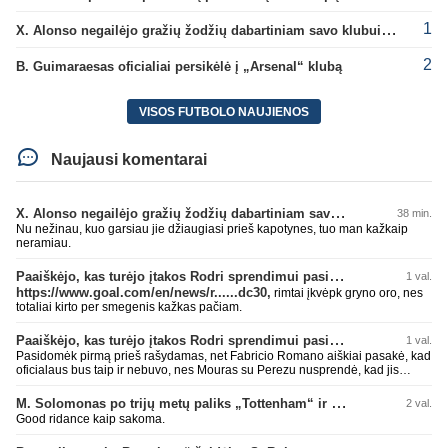
1
X. Alonso negailėjo gražių žodžių dabartiniam savo klubui „Chelsea“
2
B. Guimaraesas oficialiai persikėlė į „Arsenal“ klubą
VISOS FUTBOLO NAUJIENOS
Naujausi komentarai
X. Alonso negailėjo gražių žodžių dabartiniam savo klubui „Chelsea“
38 min.
Nu nežinau, kuo garsiau jie džiaugiasi prieš kapotynes, tuo man kažkaip
neramiau.
Paaiškėjo, kas turėjo įtakos Rodri sprendimui pasirinkti Barselonos pusę
1 val.
https://www.goal.com/en/news/r......dc30,
rimtai įkvėpk gryno oro, nes
totaliai kirto per smegenis kažkas pačiam.
Paaiškėjo, kas turėjo įtakos Rodri sprendimui pasirinkti Barselonos pusę
1 val.
Pasidomėk pirmą prieš rašydamas, net Fabricio Romano aiškiai pasakė, kad
oficialaus bus taip ir nebuvo, nes Mouras su Perezu nusprendė, kad jis
nereikalingas. Niekur nebuvo skelbta. Dar plius gemini paprašiau, kad
surasti info ar buvo oficialus bid. Atsakymas: Ne, oficialaus raštiško
M. Solomonas po trijų metų paliks „Tottenham“ ir papildys „West Ham“ klubą
2 val.
pasiūlymo (official bid) Madrido „Real“ Mančesterio „City“ klubui už Rodri dar
Good ridance kaip sakoma.
nepateikė. ​Nors žiniasklaidoje (pvz., The Athletic, Diario AS) garsiai kalbama
apie „Real“ susidomėjimą ir pradėtus pradinius veiksmus bei derybinius