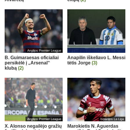
Anglijos Premier League
B. Guimaraesas oficialiai
Anapilin iškeliavo L. Messi
persikėlė į „Arsenal“
tėtis Jorge
(3)
klubą
(2)
Anglijos Premier League
Ispanijos La Liga
X. Alonso negailėjo gražių
Marokietis N. Aguerdas