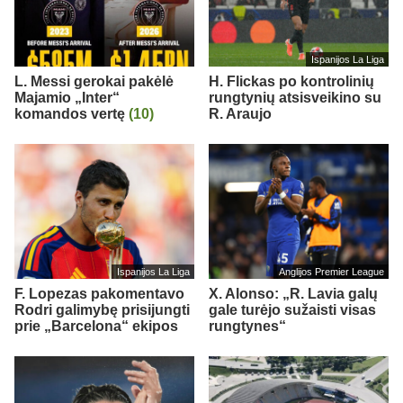
Ispanijos La Liga
L. Messi gerokai pakėlė
H. Flickas po kontrolinių
Majamio „Inter“
rungtynių atsisveikino su
komandos vertę
(10)
R. Araujo
Ispanijos La Liga
Anglijos Premier League
F. Lopezas pakomentavo
X. Alonso: „R. Lavia galų
Rodri galimybę prisijungti
gale turėjo sužaisti visas
prie „Barcelona“ ekipos
rungtynes“