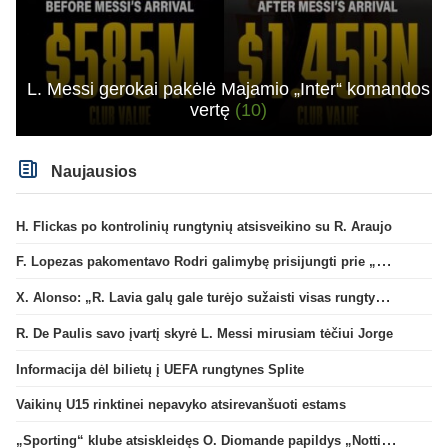
L. Messi gerokai pakėlė Majamio „Inter“ komandos
vertę
(10)
Naujausios
H. Flickas po kontrolinių rungtynių atsisveikino su R. Araujo
F. Lopezas pakomentavo Rodri galimybę prisijungti prie „Barcelona“ ekipos
X. Alonso: „R. Lavia galų gale turėjo sužaisti visas rungtynes“
R. De Paulis savo įvartį skyrė L. Messi mirusiam tėčiui Jorge
Informacija dėl bilietų į UEFA rungtynes Splite
Vaikinų U15 rinktinei nepavyko atsirevanšuoti estams
„Sporting“ klube atsiskleidęs O. Diomande papildys „Nottingham“ gretas