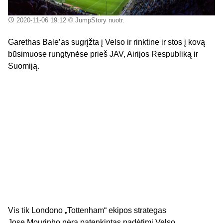
2020-11-06 19:12
© JumpStory nuotr.
Garethas
Bale’as
sugrįžta į Velso ir rinktine ir stos į kovą
būsimuose rungtynėse prieš JAV, Airijos Respubliką ir
Suomiją.
Vis tik Londono
„
Tottenham
“ ekipos strategas
Jose
Mourinho
nėra patenkintas
padėtimi
Velso