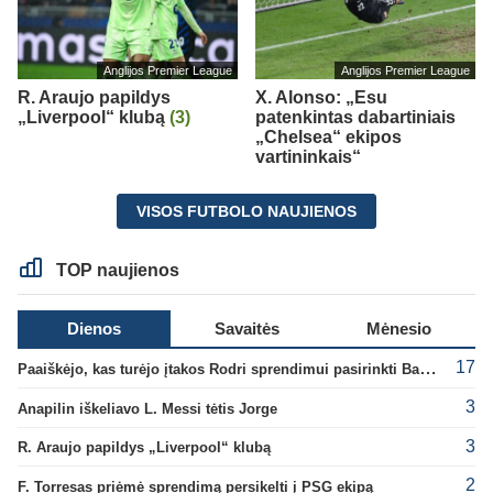
Anglijos Premier League
Anglijos Premier League
R. Araujo papildys
X. Alonso: „Esu
„Liverpool“ klubą
(3)
patenkintas dabartiniais
„Chelsea“ ekipos
vartininkais“
VISOS FUTBOLO NAUJIENOS
TOP naujienos
Dienos
Savaitės
Mėnesio
17
Paaiškėjo, kas turėjo įtakos Rodri sprendimui pasirinkti Barselonos pusę
3
Anapilin iškeliavo L. Messi tėtis Jorge
3
R. Araujo papildys „Liverpool“ klubą
2
F. Torresas priėmė sprendimą persikelti į PSG ekipą