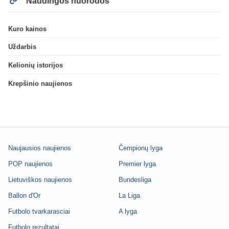
Naudingos nuorodos
Kuro kainos
Uždarbis
Kelionių istorijos
Krepšinio naujienos
Naujausios naujienos
Čempionų lyga
POP naujienos
Premier lyga
Lietuviškos naujienos
Bundesliga
Ballon d'Or
La Liga
Futbolo tvarkarasciai
A lyga
Futbolo rezultatai