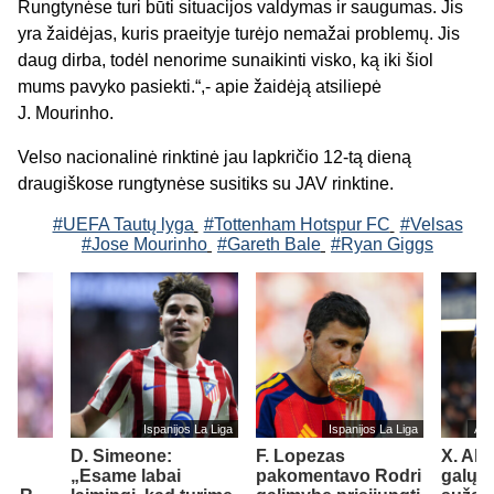
Rungtynėse turi būti situacijos valdymas ir saugumas. Jis
yra žaidėjas, kuris praeityje turėjo nemažai problemų. Jis
daug dirba,
todėl nenorime sunaikinti visko, ką iki šiol
mums pavyko pasiekti.
“
,- apie žaidėją atsiliepė
J.
Mourinho
.
Velso nacionalinė rinktinė jau lapkričio 12-tą dieną
draugiškose rungtynėse susitiks su JAV rinktine.
#UEFA Tautų lyga
#Tottenham Hotspur FC
#Velsas
#Jose Mourinho
#Gareth Bale
#Ryan Giggs
Ispanijos La Liga
Ispanijos La Liga
Ang
“
D. Simeone:
F. Lopezas
X. Alo
„Esame labai
pakomentavo Rodri
galų g