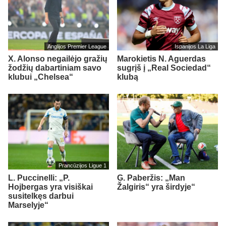
Anglijos Premier League
Ispanijos La Liga
X. Alonso negailėjo gražių
Marokietis N. Aguerdas
žodžių dabartiniam savo
sugrįš į „Real Sociedad“
klubui „Chelsea“
klubą
Prancūzijos Ligue 1
L. Puccinelli: „P.
G. Paberžis: „Man
Hojbergas yra visiškai
Žalgiris“ yra širdyje“
susitelkęs darbui
Marselyje“