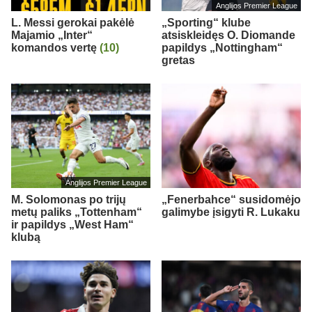
Anglijos Premier League
L. Messi gerokai pakėlė
„Sporting“ klube
Majamio „Inter“
atsiskleidęs O. Diomande
komandos vertę
(10)
papildys „Nottingham“
gretas
Anglijos Premier League
M. Solomonas po trijų
„Fenerbahce“ susidomėjo
metų paliks „Tottenham“
galimybe įsigyti R. Lukaku
ir papildys „West Ham“
klubą