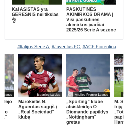
Kai ASISTAS yra
PASKUTINĖS
GERESNIS nei tikslas
AKIMIRKOS DRAMA |
Visi paskutinės
👌
akimirkos įvarčiai
2025/26 Serie A sezone
#Italijos Serie A
#Juventus FC
#ACF Fiorentina
er League
Ispanijos La Liga
Anglijos Premier League
Ang
ailėjo
Marokietis N.
„Sporting“ klube
M. So
Aguerdas sugrįš į
atsiskleidęs O.
trijų 
savo
„Real Sociedad“
Diomande papildys
„Totte
sea“
klubą
„Nottingham“
papil
gretas
Ham“ 