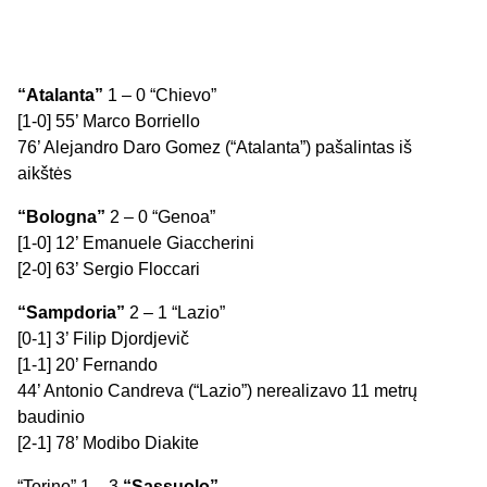
“Atalanta”
1 – 0 “Chievo”
[1-0] 55’ Marco Borriello
76’ Alejandro Daro Gomez (“Atalanta”) pašalintas iš
aikštės
“Bologna”
2 – 0 “Genoa”
[1-0] 12’ Emanuele Giaccherini
[2-0] 63’ Sergio Floccari
“Sampdoria”
2 – 1 “Lazio”
[0-1] 3’ Filip Djordjevič
[1-1] 20’ Fernando
44’ Antonio Candreva (“Lazio”) nerealizavo 11 metrų
baudinio
[2-1] 78’ Modibo Diakite
“Torino” 1 – 3
“Sassuolo”