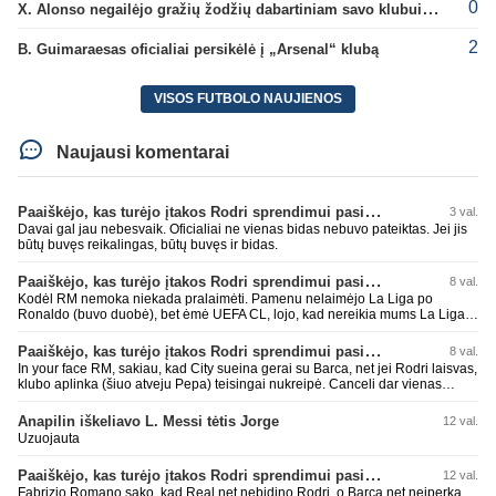
0
X. Alonso negailėjo gražių žodžių dabartiniam savo klubui „Chelsea“
2
B. Guimaraesas oficialiai persikėlė į „Arsenal“ klubą
VISOS FUTBOLO NAUJIENOS
Naujausi komentarai
Paaiškėjo, kas turėjo įtakos Rodri sprendimui pasirinkti Barselonos pusę
3 val.
Davai gal jau nebesvaik. Oficialiai ne vienas bidas nebuvo pateiktas. Jei jis
būtų buvęs reikalingas, būtų buvęs ir bidas.
Paaiškėjo, kas turėjo įtakos Rodri sprendimui pasirinkti Barselonos pusę
8 val.
Kodėl RM nemoka niekada pralaimėti. Pamenu nelaimėjo La Liga po
Ronaldo (buvo duobė), bet ėmė UEFA CL, lojo, kad nereikia mums La Liga,
kaip n metų nepasisekė laimėti dar tada Benzema lyg užmetė, kad nori
laimėti La Liga. Dabar vėl gavo nuo Barcos ir Rodri ateina ne pas juos, vėl
Paaiškėjo, kas turėjo įtakos Rodri sprendimui pasirinkti Barselonos pusę
8 val.
nereikia mums jo, senas ir t.t. Gal davai vyriškai priimkit tuos pralaimėjimus
In your face RM, sakiau, kad City sueina gerai su Barca, net jei Rodri laisvas,
be kvailų nereikia, nenorim ir t.t.
klubo aplinka (šiuo atveju Pepa) teisingai nukreipė. Canceli dar vienas
buves Rodri bendraklubis, bus įdomus sezonas. Abu apsipirko neblogai.
Super
Anapilin iškeliavo L. Messi tėtis Jorge
12 val.
Uzuojauta
Paaiškėjo, kas turėjo įtakos Rodri sprendimui pasirinkti Barselonos pusę
12 val.
Fabrizio Romano sako, kad Real net nebidino Rodri, o Barca net neiperka