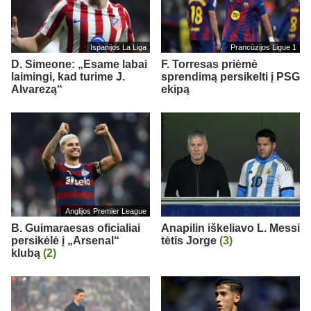
Ispanijos La Liga
Prancūzijos Ligue 1
D. Simeone: „Esame labai
F. Torresas priėmė
laimingi, kad turime J.
sprendimą persikelti į PSG
Alvarezą“
ekipą
Anglijos Premier League
B. Guimaraesas oficialiai
Anapilin iškeliavo L. Messi
persikėlė į „Arsenal“
tėtis Jorge
(3)
klubą
(2)