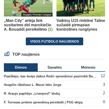
Anglijos Premier League
„Man City“ artėja link
Vaikinų U15 rinktinė Taline
susitarimo dėl marokiečio
sužaidė pirmąsias
A. Bouaddi persikėlimo
(1)
kontrolines rungtynes
VISOS FUTBOLO NAUJIENOS
TOP naujienos
Dienos
Savaitės
Mėnesio
12
Paaiškėjo, kas turėjo įtakos Rodri sprendimui pasirinkti Barselonos pusę
3
Anapilin iškeliavo L. Messi tėtis Jorge
2
R. Araujo papildys „Liverpool“ klubą
0
F. Torresas priėmė sprendimą persikelti į PSG ekipą