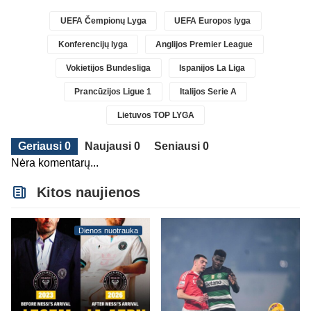
UEFA Čempionų Lyga
UEFA Europos lyga
Konferencijų lyga
Anglijos Premier League
Vokietijos Bundesliga
Ispanijos La Liga
Prancūzijos Ligue 1
Italijos Serie A
Lietuvos TOP LYGA
Geriausi 0
Naujausi 0
Seniausi 0
Nėra komentarų...
Kitos naujienos
Dienos nuotrauka