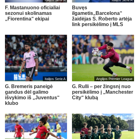
F. Mastanuono oficialiai
Buvęs
sezonui skolinamas
ilgametis„Barcelona“
„Fiorentina“ ekipai
žaidėjas S. Roberto artėja
link persikėlimo į MLS
Italijos Serie A
Anglijos Premier League
G. Bremeris paneigė
G. Rulli – per žingsnį nuo
gandus dėl galimo
persikėlimo į „Manchester
išvykimo iš „Juventus“
City“ klubą
klubo