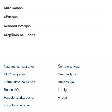
Kuro kainos
Uždarbis
Kelionių istorijos
Krepšinio naujienos
Naujausios naujienos
Čempionų lyga
POP naujienos
Premier lyga
Lietuviškos naujienos
Bundesliga
Ballon d'Or
La Liga
Futbolo tvarkarasciai
A lyga
Futbolo rezultatai