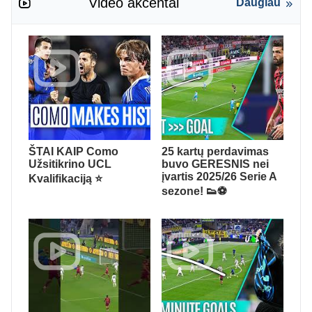
Video akcentai
Daugiau
ŠTAI KAIP Como
25 kartų perdavimas
Užsitikrino UCL
buvo GERESNIS nei
įvartis 2025/26 Serie A
Kvalifikaciją ⭐
sezone! 👟⚽