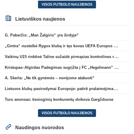
VISOS FUTBOLO NAUJIENOS
Lietuviškos naujienos
G. Paberžis: „Man Žalgiris“ yra širdyje“
„Gintra“ nustelbė Rygos klubą ir tęs kovas UEFA Europos taurės atrankoje
Vaikinų U15 rinktinė Taline sužaidė pirmąsias kontrolines rungtynes
Kristupas–Algirdas Padegimas sugrįžta į FC „Hegelmann” B sudėtį
A. Skerla: „Ne tik gynėmės – norėjome atakuoti“
Lietuvos klubų pasirodymai Europoje: patirti pralaimėjimai Kroatijos atstovams
Turo anonsas: tiesioginių konkurentų dvikova Gargžduose
VISOS FUTBOLO NAUJIENOS
Naudingos nuorodos