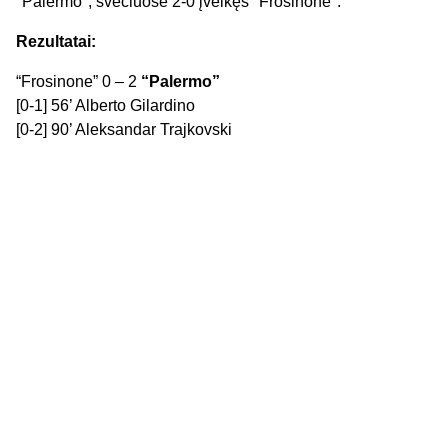
"Palermo", svečiuose 2-0 įveikęs "Frosinone".
Rezultatai:
“Frosinone” 0 – 2
“Palermo”
[0-1] 56’ Alberto Gilardino
[0-2] 90’ Aleksandar Trajkovski