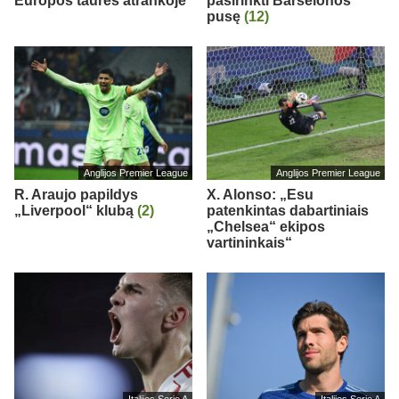
Europos taurės atrankoje
pasirinkti Barselonos
pusę
(12)
Anglijos Premier League
Anglijos Premier League
R. Araujo papildys
X. Alonso: „Esu
„Liverpool“ klubą
(2)
patenkintas dabartiniais
„Chelsea“ ekipos
vartininkais“
Italijos Serie A
Italijos Serie A