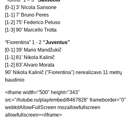
[0-1] 3’ Nicola Sansone
[1-1] 7’ Bruno Peres
[1-2] 75’ Federico Peluso
[1-3] 90’ Marcello Trotta
“Fiorentina” 1 - 2
“Juventus”
[0-1] 39’ Mario Mandžukič
[1-1] 81’ Nikola Kalinič
[1-2] 83’ Alvaro Morata
90' Nikola Kalinič ("Fiorentina") nerealizavo 11 metrų
baudinio
<iframe width="500" height="343"
src="//rutube.ru/play/embed/8467828" frameborder="0"
webkitAllowFullScreen mozallowfullscreen
allowfullscreen></iframe>