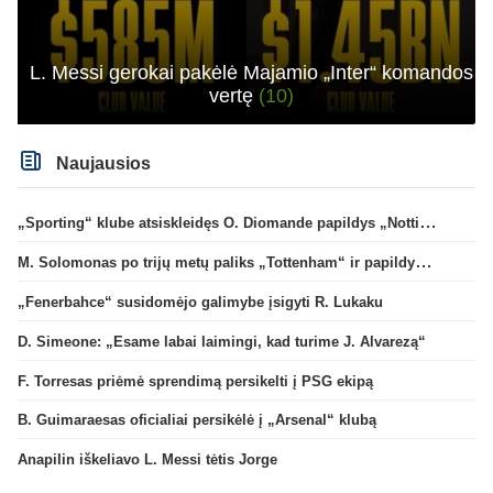
L. Messi gerokai pakėlė Majamio „Inter“ komandos
vertę
(10)
Naujausios
„Sporting“ klube atsiskleidęs O. Diomande papildys „Nottingham“ gretas
M. Solomonas po trijų metų paliks „Tottenham“ ir papildys „West Ham“ klubą
„Fenerbahce“ susidomėjo galimybe įsigyti R. Lukaku
D. Simeone: „Esame labai laimingi, kad turime J. Alvarezą“
F. Torresas priėmė sprendimą persikelti į PSG ekipą
B. Guimaraesas oficialiai persikėlė į „Arsenal“ klubą
Anapilin iškeliavo L. Messi tėtis Jorge