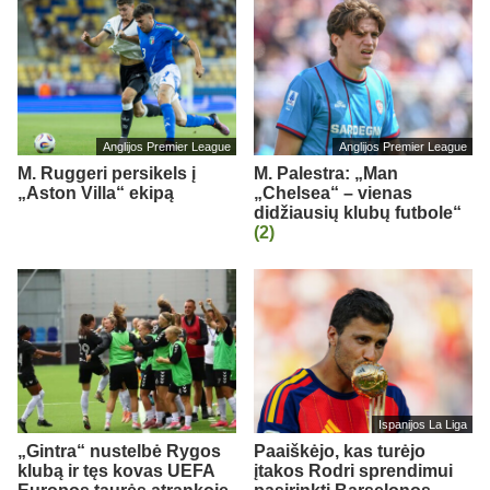
Anglijos Premier League
Anglijos Premier League
M. Ruggeri persikels į
M. Palestra: „Man
„Aston Villa“ ekipą
„Chelsea“ – vienas
didžiausių klubų futbole“
(2)
Ispanijos La Liga
„Gintra“ nustelbė Rygos
Paaiškėjo, kas turėjo
klubą ir tęs kovas UEFA
įtakos Rodri sprendimui