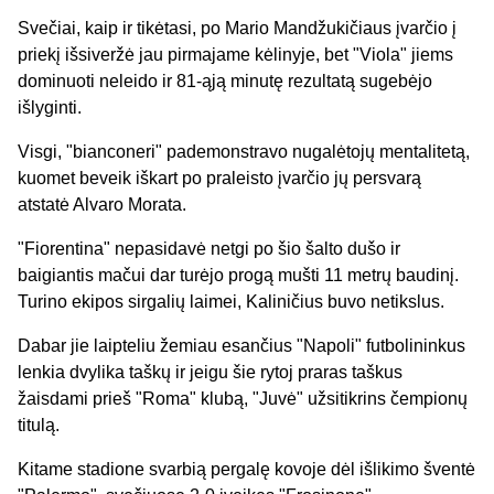
Svečiai, kaip ir tikėtasi, po Mario Mandžukičiaus įvarčio į
priekį išsiveržė jau pirmajame kėlinyje, bet "Viola" jiems
dominuoti neleido ir 81-ąją minutę rezultatą sugebėjo
išlyginti.
Visgi, "bianconeri" pademonstravo nugalėtojų mentalitetą,
kuomet beveik iškart po praleisto įvarčio jų persvarą
atstatė Alvaro Morata.
"Fiorentina" nepasidavė netgi po šio šalto dušo ir
baigiantis mačui dar turėjo progą mušti 11 metrų baudinį.
Turino ekipos sirgalių laimei, Kaliničius buvo netikslus.
Dabar jie laipteliu žemiau esančius "Napoli" futbolininkus
lenkia dvylika taškų ir jeigu šie rytoj praras taškus
žaisdami prieš "Roma" klubą, "Juvė" užsitikrins čempionų
titulą.
Kitame stadione svarbią pergalę kovoje dėl išlikimo šventė