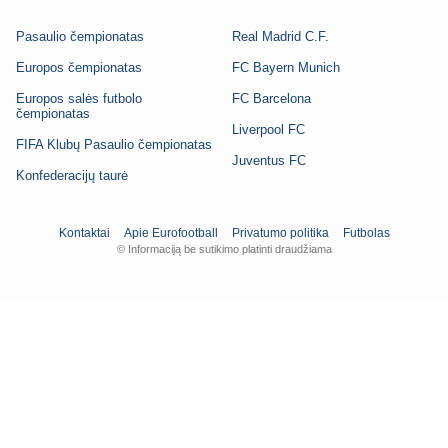
Pasaulio čempionatas
Real Madrid C.F.
Europos čempionatas
FC Bayern Munich
Europos salės futbolo
FC Barcelona
čempionatas
Liverpool FC
FIFA Klubų Pasaulio čempionatas
Juventus FC
Konfederacijų taurė
Kontaktai
Apie Eurofootball
Privatumo politika
Futbolas
© Informaciją be sutikimo platinti draudžiama