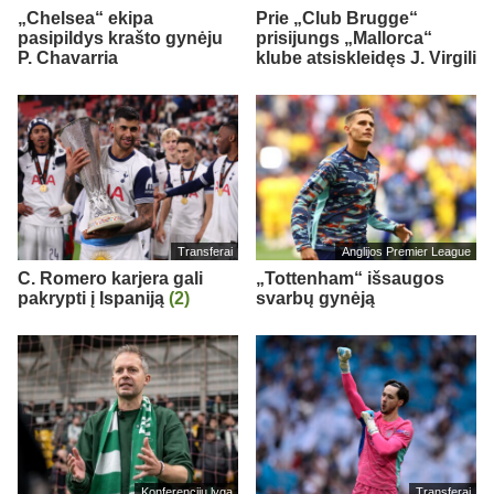
„Chelsea“ ekipa
Prie „Club Brugge“
pasipildys krašto gynėju
prisijungs „Mallorca“
P. Chavarria
klube atsiskleidęs J. Virgili
Transferai
Anglijos Premier League
C. Romero karjera gali
„Tottenham“ išsaugos
pakrypti į Ispaniją
(2)
svarbų gynėją
Konferencijų lyga
Transferai