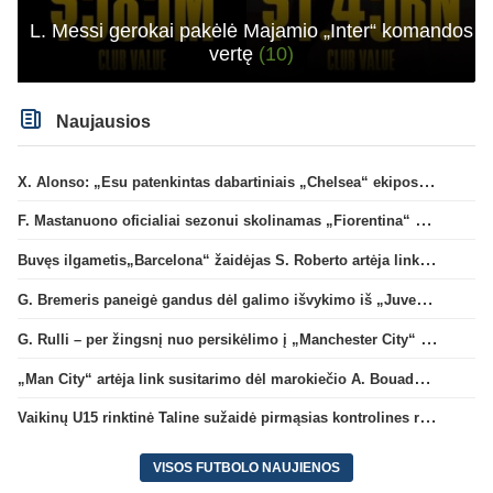
L. Messi gerokai pakėlė Majamio „Inter“ komandos
vertę
(10)
Naujausios
X. Alonso: „Esu patenkintas dabartiniais „Chelsea“ ekipos vartininkais“
F. Mastanuono oficialiai sezonui skolinamas „Fiorentina“ ekipai
Buvęs ilgametis„Barcelona“ žaidėjas S. Roberto artėja link persikėlimo į MLS
G. Bremeris paneigė gandus dėl galimo išvykimo iš „Juventus“ klubo
G. Rulli – per žingsnį nuo persikėlimo į „Manchester City“ klubą
„Man City“ artėja link susitarimo dėl marokiečio A. Bouaddi persikėlimo
Vaikinų U15 rinktinė Taline sužaidė pirmąsias kontrolines rungtynes
VISOS FUTBOLO NAUJIENOS