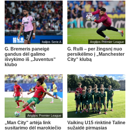
Italijos Serie A
Anglijos Premier League
G. Bremeris paneigė
G. Rulli – per žingsnį nuo
gandus dėl galimo
persikėlimo į „Manchester
išvykimo iš „Juventus“
City“ klubą
klubo
Anglijos Premier League
„Man City“ artėja link
Vaikinų U15 rinktinė Taline
susitarimo dėl marokiečio
sužaidė pirmąsias