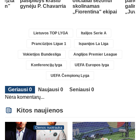
grįžta
pasipildys krašto
oficialiai sezonui
panei
ann”
gynėju P. Chavarria
skolinamas
galimo
„Fiorentina“ ekipai
„Juve
Lietuvos TOP LYGA
Italijos Serie A
Prancūzijos Ligue 1
Ispanijos La Liga
Vokietijos Bundesliga
Anglijos Premier League
Konferencijų lyga
UEFA Europos lyga
UEFA Čempionų Lyga
Geriausi 0
Naujausi 0
Seniausi 0
Nėra komentarų...
Kitos naujienos
Dienos nuotrauka