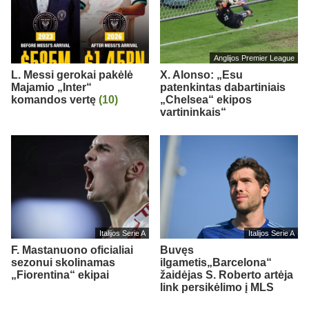
Anglijos Premier League
L. Messi gerokai pakėlė
X. Alonso: „Esu
Majamio „Inter“
patenkintas dabartiniais
komandos vertę
(10)
„Chelsea“ ekipos
vartininkais“
Italijos Serie A
Italijos Serie A
F. Mastanuono oficialiai
Buvęs
sezonui skolinamas
ilgametis„Barcelona“
„Fiorentina“ ekipai
žaidėjas S. Roberto artėja
link persikėlimo į MLS