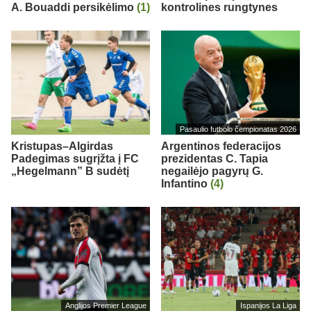
A. Bouaddi persikėlimo
(1)
kontrolines rungtynes
Pasaulio futbolo čempionatas 2026
Kristupas–Algirdas
Argentinos federacijos
Padegimas sugrįžta į FC
prezidentas C. Tapia
„Hegelmann” B sudėtį
negailėjo pagyrų G.
Infantino
(4)
Anglijos Premier League
Ispanijos La Liga