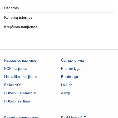
Uždarbis
Kelionių istorijos
Krepšinio naujienos
Naujausios naujienos
Čempionų lyga
POP naujienos
Premier lyga
Lietuviškos naujienos
Bundesliga
Ballon d'Or
La Liga
Futbolo tvarkarasciai
A lyga
Futbolo rezultatai
Pasaulio čempionatas
Real Madrid C.F.