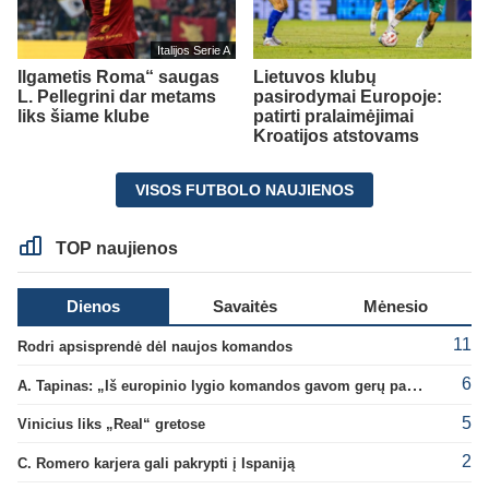
Italijos Serie A
Ilgametis Roma“ saugas
Lietuvos klubų
L. Pellegrini dar metams
pasirodymai Europoje:
liks šiame klube
patirti pralaimėjimai
Kroatijos atstovams
VISOS FUTBOLO NAUJIENOS
TOP naujienos
Dienos
Savaitės
Mėnesio
11
Rodri apsisprendė dėl naujos komandos
6
A. Tapinas: „Iš europinio lygio komandos gavom gerų pamokų“
5
Vinicius liks „Real“ gretose
2
C. Romero karjera gali pakrypti į Ispaniją