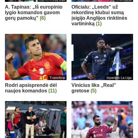
A. Tapinas: „Iš europinio
Oficialu: „Leeds“ už
lygio komandos gavom
rekordinę klubui sumą
gerų pamokų“
(6)
įsigijo Anglijos rinktinės
vartininką
(1)
Transferai
Ispanijos La Liga
Rodri apsisprendė dėl
Vinicius liks „Real“
naujos komandos
(11)
gretose
(5)