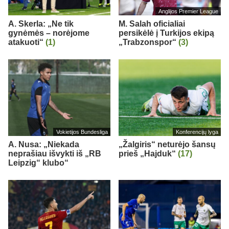
Anglijos Premier League
A. Skerla: „Ne tik
M. Salah oficialiai
gynėmės – norėjome
persikėlė į Turkijos ekipą
atakuoti“
(1)
„Trabzonspor“
(3)
Vokietijos Bundesliga
Konferencijų lyga
A. Nusa: „Niekada
„Žalgiris“ neturėjo šansų
neprašiau išvykti iš „RB
prieš „Hajduk“
(17)
Leipzig“ klubo“