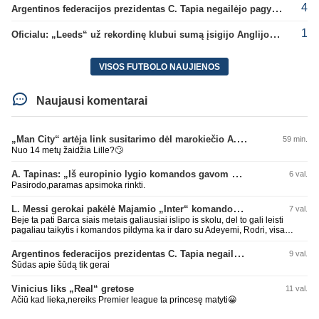
4
Argentinos federacijos prezidentas C. Tapia negailėjo pagyrų G. Infantino
1
Oficialu: „Leeds“ už rekordinę klubui sumą įsigijo Anglijos rinktinės vartininką
VISOS FUTBOLO NAUJIENOS
Naujausi komentarai
„Man City“ artėja link susitarimo dėl marokiečio A. Bouaddi persikėlimo
59 min.
Nuo 14 metų žaidžia Lille?🙄
A. Tapinas: „Iš europinio lygio komandos gavom gerų pamokų“
6 val.
Pasirodo,paramas apsimoka rinkti.
L. Messi gerokai pakėlė Majamio „Inter“ komandos vertę
7 val.
Beje ta pati Barca siais metais galiausiai islipo is skolu, del to gali leisti
pagaliau taikytis i komandos pildyma ka ir daro su Adeyemi, Rodri, visa
Julian Alvarez saga.
Argentinos federacijos prezidentas C. Tapia negailėjo pagyrų G. Infantino
9 val.
Šūdas apie šūdą tik gerai
Vinicius liks „Real“ gretose
11 val.
Ačiū kad lieka,nereiks Premier league ta princesę matyti😀