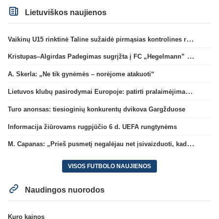
Lietuviškos naujienos
Vaikinų U15 rinktinė Taline sužaidė pirmąsias kontrolines rungtynes
Kristupas–Algirdas Padegimas sugrįžta į FC „Hegelmann” B sudėtį
A. Skerla: „Ne tik gynėmės – norėjome atakuoti“
Lietuvos klubų pasirodymai Europoje: patirti pralaimėjimai Kroatijos atstovams
Turo anonsas: tiesioginių konkurentų dvikova Gargžduose
Informacija žiūrovams rugpjūčio 6 d. UEFA rungtynėms
M. Capanas: „Prieš pusmetį negalėjau net įsivaizduoti, kad žaisime prieš „Hajduk“
VISOS FUTBOLO NAUJIENOS
Naudingos nuorodos
Kuro kainos