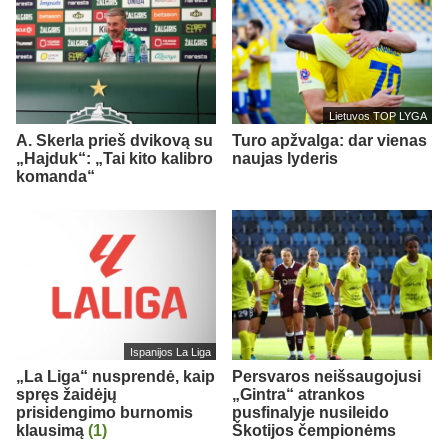
Lietuvos TOP LYGA
A. Skerla prieš dvikovą su
Turo apžvalga: dar vienas
„Hajduk“: „Tai kito kalibro
naujas lyderis
komanda“
Ispanijos La Liga
„La Liga“ nusprendė, kaip
Persvaros neišsaugojusi
spręs žaidėjų
„Gintra“ atrankos
prisidengimo burnomis
pusfinalyje nusileido
klausimą
(1)
Škotijos čempionėms