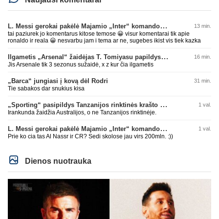
L. Messi gerokai pakėlė Majamio „Inter“ komandos vertę
13 min.
tai paziurek jo komentarus kitose temose 😀 visur komentarai tik apie
ronaldo ir reala 😀 nesvarbu jam i tema ar ne, sugebes ikist vis tiek kazka
Ilgametis „Arsenal“ žaidėjas T. Tomiyasu papildys „Crystal Palace“ ekipą
16 min.
Jis Arsenale tik 3 sezonus sužaidė, x z kur čia ilgametis
„Barca“ jungiasi į kovą dėl Rodri
31 min.
Tie sabakos dar snukius kisa
„Sporting“ pasipildys Tanzanijos rinktinės krašto saugu
1 val.
Irankunda žaidžia Australijos, o ne Tanzanijos rinktinėje.
L. Messi gerokai pakėlė Majamio „Inter“ komandos vertę
1 val.
Prie ko cia tas Al Nassr ir CR? Sedi skolose jau virs 200mln. :))
Dienos nuotrauka