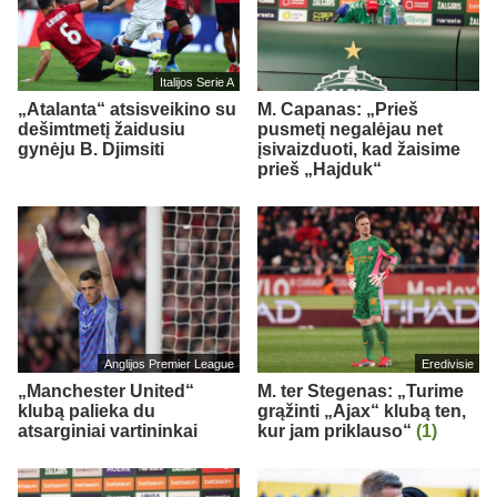
Italijos Serie A
„Atalanta“ atsisveikino su
M. Capanas: „Prieš
dešimtmetį žaidusiu
pusmetį negalėjau net
gynėju B. Djimsiti
įsivaizduoti, kad žaisime
prieš „Hajduk“
Anglijos Premier League
Eredivisie
„Manchester United“
M. ter Stegenas: „Turime
klubą palieka du
grąžinti „Ajax“ klubą ten,
atsarginiai vartininkai
kur jam priklauso“
(1)