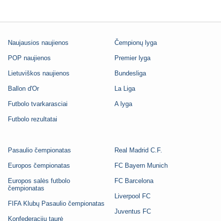
Naujausios naujienos
Čempionų lyga
POP naujienos
Premier lyga
Lietuviškos naujienos
Bundesliga
Ballon d'Or
La Liga
Futbolo tvarkarasciai
A lyga
Futbolo rezultatai
Pasaulio čempionatas
Real Madrid C.F.
Europos čempionatas
FC Bayern Munich
Europos salės futbolo
FC Barcelona
čempionatas
Liverpool FC
FIFA Klubų Pasaulio čempionatas
Juventus FC
Konfederacijų taurė