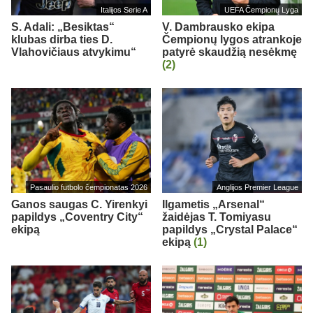
Italijos Serie A
UEFA Čempionų Lyga
S. Adali: „Besiktas“
V. Dambrausko ekipa
klubas dirba ties D.
Čempionų lygos atrankoje
Vlahovičiaus atvykimu“
patyrė skaudžią nesėkmę
(2)
Pasaulio futbolo čempionatas 2026
Anglijos Premier League
Ganos saugas C. Yirenkyi
Ilgametis „Arsenal“
papildys „Coventry City“
žaidėjas T. Tomiyasu
ekipą
papildys „Crystal Palace“
ekipą
(1)