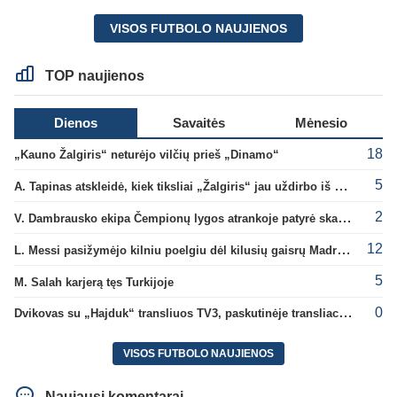
VISOS FUTBOLO NAUJIENOS
TOP naujienos
Dienos
Savaitės
Mėnesio
18
„Kauno Žalgiris“ neturėjo vilčių prieš „Dinamo“
5
A. Tapinas atskleidė, kiek tiksliai „Žalgiris“ jau uždirbo iš UEFA premijų
2
V. Dambrausko ekipa Čempionų lygos atrankoje patyrė skaudžią nesėkmę
12
L. Messi pasižymėjo kilniu poelgiu dėl kilusių gaisrų Madride
5
M. Salah karjerą tęs Turkijoje
0
Dvikovas su „Hajduk“ transliuos TV3, paskutinėje transliacijoje – nauji rekordai
VISOS FUTBOLO NAUJIENOS
Naujausi komentarai