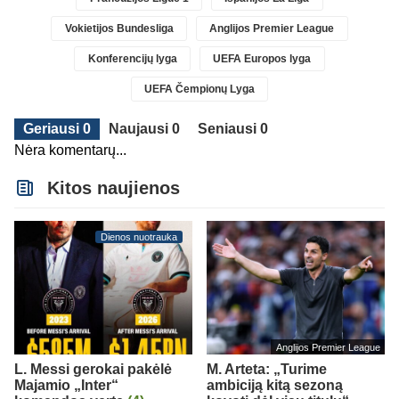
Vokietijos Bundesliga
Anglijos Premier League
Konferencijų lyga
UEFA Europos lyga
UEFA Čempionų Lyga
Geriausi 0
Naujausi 0
Seniausi 0
Nėra komentarų...
Kitos naujienos
Dienos nuotrauka
Anglijos Premier League
L. Messi gerokai pakėlė
M. Arteta: „Turime
Majamio „Inter“
ambiciją kitą sezoną