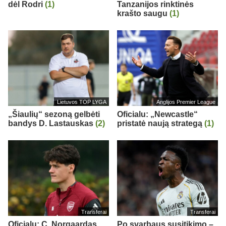
dėl Rodri
(1)
Tanzanijos rinktinės
krašto saugu
(1)
Lietuvos TOP LYGA
Anglijos Premier League
„Šiaulių“ sezoną gelbėti
Oficialu: „Newcastle“
bandys D. Lastauskas
(2)
pristatė naują strategą
(1)
Transferai
Transferai
Oficialu: C. Norgaardas
Po svarbaus susitikimo –