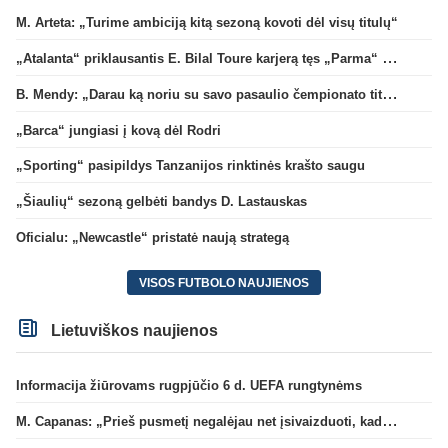
M. Arteta: „Turime ambiciją kitą sezoną kovoti dėl visų titulų“
„Atalanta“ priklausantis E. Bilal Toure karjerą tęs „Parma“ gretose
B. Mendy: „Darau ką noriu su savo pasaulio čempionato titulu“
„Barca“ jungiasi į kovą dėl Rodri
„Sporting“ pasipildys Tanzanijos rinktinės krašto saugu
„Šiaulių“ sezoną gelbėti bandys D. Lastauskas
Oficialu: „Newcastle“ pristatė naują strategą
VISOS FUTBOLO NAUJIENOS
Lietuviškos naujienos
Informacija žiūrovams rugpjūčio 6 d. UEFA rungtynėms
M. Capanas: „Prieš pusmetį negalėjau net įsivaizduoti, kad žaisime prieš „Hajduk“