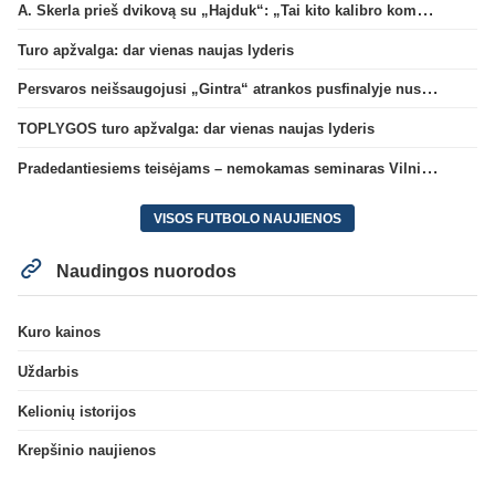
A. Skerla prieš dvikovą su „Hajduk“: „Tai kito kalibro komanda“
Turo apžvalga: dar vienas naujas lyderis
Persvaros neišsaugojusi „Gintra“ atrankos pusfinalyje nusileido Škotijos čempionėms
TOPLYGOS turo apžvalga: dar vienas naujas lyderis
Pradedantiesiems teisėjams – nemokamas seminaras Vilniuje šį penktadienį
VISOS FUTBOLO NAUJIENOS
Naudingos nuorodos
Kuro kainos
Uždarbis
Kelionių istorijos
Krepšinio naujienos