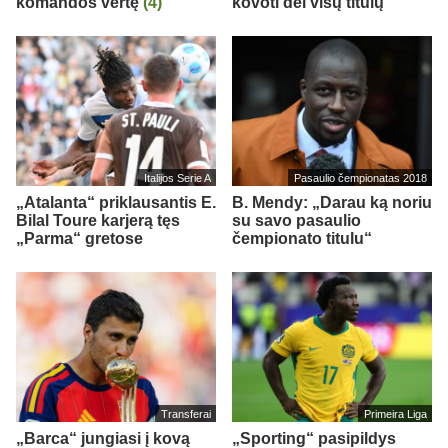
komandos vertę
(4)
kovoti dėl visų titulų“
Italijos Serie A
Pasaulio čempionatas 2018
„Atalanta“ priklausantis E.
B. Mendy: „Darau ką noriu
Bilal Toure karjerą tęs
su savo pasaulio
„Parma“ gretose
čempionato titulu“
Transferai
Primeira Liga
„Barca“ jungiasi į kovą
„Sporting“ pasipildys