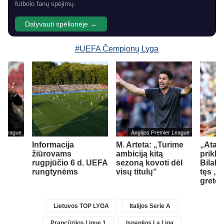
futbolo fanų spėjimų.
Dalyvauti spėlionėje →
#UEFA Čempionų Lyga
er League
Anglijos Premier League
Informacija
M. Arteta: „Turime
„Atala
žiūrovams
ambiciją kitą
prikla
rugpjūčio 6 d. UEFA
sezoną kovoti dėl
Bilal 
rungtynėms
visų titulų“
tęs „
greto
Lietuvos TOP LYGA
Italijos Serie A
Prancūzijos Ligue 1
Ispanijos La Liga