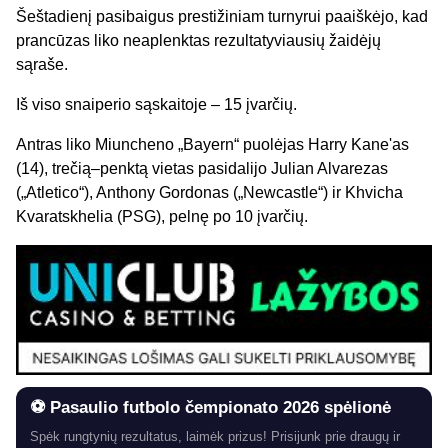
Šeštadienį pasibaigus prestižiniam turnyrui paaiškėjo, kad
prancūzas liko neaplenktas rezultatyviausių žaidėjų
sąraše.
Iš viso snaiperio sąskaitoje – 15 įvarčių.
Antras liko Miuncheno „Bayern“ puolėjas Harry Kane'as
(14), trečią–penktą vietas pasidalijo Julian Alvarezas
(„Atletico“), Anthony Gordonas („Newcastle“) ir Khvicha
Kvaratskhelia (PSG), pelnę po 10 įvarčių.
⚽ Pasaulio futbolo čempionato 2026 spėlionė
Spėk rungtynių rezultatus, laimėk prizus! Prisijunk prie draugų ir