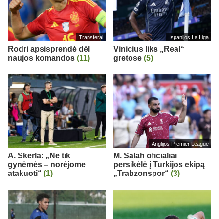
Transferai
Ispanijos La Liga
Rodri apsisprendė dėl
Vinicius liks „Real“
naujos komandos
(11)
gretose
(5)
Anglijos Premier League
A. Skerla: „Ne tik
M. Salah oficialiai
gynėmės – norėjome
persikėlė į Turkijos ekipą
atakuoti“
(1)
„Trabzonspor“
(3)