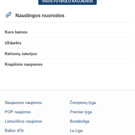
VISOS FUTBOLO NAUJIENOS
Naudingos nuorodos
Kuro kainos
Uždarbis
Kelionių istorijos
Krepšinio naujienos
Naujausios naujienos
Čempionų lyga
POP naujienos
Premier lyga
Lietuviškos naujienos
Bundesliga
Ballon d'Or
La Liga