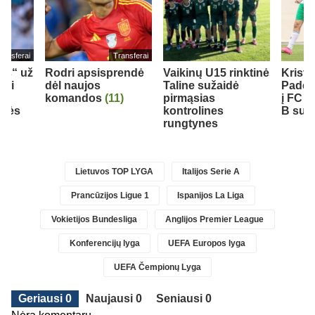
ransferai
Transferai
eds“ už
Rodri apsisprendė
Vaikinų U15 rinktinė
Krist
bui
dėl naujos
Taline sužaidė
Padeg
komandos
(11)
pirmąsias
į FC 
inės
kontrolines
B sudė
rungtynes
Lietuvos TOP LYGA
Italijos Serie A
Prancūzijos Ligue 1
Ispanijos La Liga
Vokietijos Bundesliga
Anglijos Premier League
Konferencijų lyga
UEFA Europos lyga
UEFA Čempionų Lyga
Geriausi 0
Naujausi 0
Seniausi 0