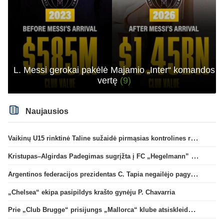
L. Messi gerokai pakėlė Majamio „Inter“ komandos
vertę
(9)
Naujausios
Vaikinų U15 rinktinė Taline sužaidė pirmąsias kontrolines rungtynes
Kristupas–Algirdas Padegimas sugrįžta į FC „Hegelmann” B sudėtį
Argentinos federacijos prezidentas C. Tapia negailėjo pagyrų G. Infantino
„Chelsea“ ekipa pasipildys krašto gynėju P. Chavarria
Prie „Club Brugge“ prisijungs „Mallorca“ klube atsiskleidęs J. Virgili