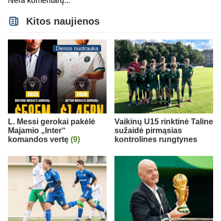
Nėra komentarų...
Kitos naujienos
Dienos nuotrauka
L. Messi gerokai pakėlė
Vaikinų U15 rinktinė Taline
Majamio „Inter“
sužaidė pirmąsias
komandos vertę
(9)
kontrolines rungtynes