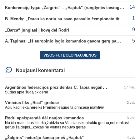
14
Konferencijų lyga: „Žalgiris“ – „Hajduk“ (rungtynės tiesiogiai)
1
B. Mendy: „Darau ką noriu su savo pasaulio čempionato titulu“
9
„Barca“ jungiasi į kovą dėl Rodri
5
A. Tapinas: „Iš europinio lygio komandos gavom gerų pamokų“
VISOS FUTBOLO NAUJIENOS
Naujausi komentarai
Argentinos federacijos prezidentas C. Tapia negailėjo pagyrų G. Infantino
17 min.
Šūdas apie šūdą tik gerai
Vinicius liks „Real“ gretose
2 val.
Ačiū kad lieka,nereiks Premier league ta princesę matyti😀
Rodri apsisprendė dėl naujos komandos
3 val.
Nu čia realui bus kliurka,žaidžia su Viniciaus kontraktu geriau,nei renkasi
gerus žaidėjus...kolkas ne vienas nebuvo geras
„Žalgiris“ neturėjo šansų prieš „Hajduk“
4 val.