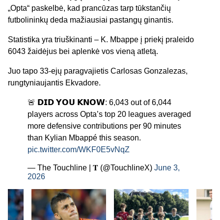
„Opta“ paskelbė, kad prancūzas tarp tūkstančių
futbolininkų deda mažiausiai pastangų ginantis.
Statistika yra triuškinanti – K. Mbappe į priekį praleido
6043 žaidėjus bei aplenkė vos vieną atletą.
Juo tapo 33-ejų paragvajietis Carlosas Gonzalezas,
rungtyniaujantis Ekvadore.
🚨 𝗗𝗜𝗗 𝗬𝗢𝗨 𝗞𝗡𝗢𝗪: 6,043 out of 6,044
players across Opta’s top 20 leagues averaged
more defensive contributions per 90 minutes
than Kylian Mbappé this season.
pic.twitter.com/WKF0E5vNqZ
— The Touchline | 𝐓 (@TouchlineX)
June 3,
2026