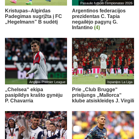
Pasaulio futbolo čempionatas 2026
Kristupas–Algirdas
Argentinos federacijos
Padegimas sugrįžta į FC
prezidentas C. Tapia
„Hegelmann” B sudėtį
negailėjo pagyrų G.
Infantino
(4)
Anglijos Premier League
Ispanijos La Liga
„Chelsea“ ekipa
Prie „Club Brugge“
pasipildys krašto gynėju
prisijungs „Mallorca“
P. Chavarria
klube atsiskleidęs J. Virgili