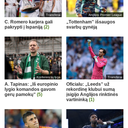
Transferai
Anglijos Premier League
C. Romero karjera gali
„Tottenham“ išsaugos
pakrypti į Ispaniją
(2)
svarbų gynėją
Konferencijų lyga
Transferai
A. Tapinas: „Iš europinio
Oficialu: „Leeds“ už
lygio komandos gavom
rekordinę klubui sumą
gerų pamokų“
(5)
įsigijo Anglijos rinktinės
vartininką
(1)