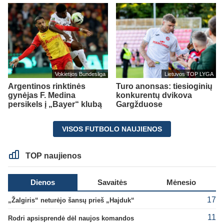
Vokietijos Bundesliga
Lietuvos TOP LYGA
Argentinos rinktinės
Turo anonsas: tiesioginių
gynėjas F. Medina
konkurentų dvikova
persikels į „Bayer“ klubą
Gargžduose
VISOS FUTBOLO NAUJIENOS
TOP naujienos
Dienos
Savaitės
Mėnesio
17
„Žalgiris“ neturėjo šansų prieš „Hajduk“
11
Rodri apsisprendė dėl naujos komandos