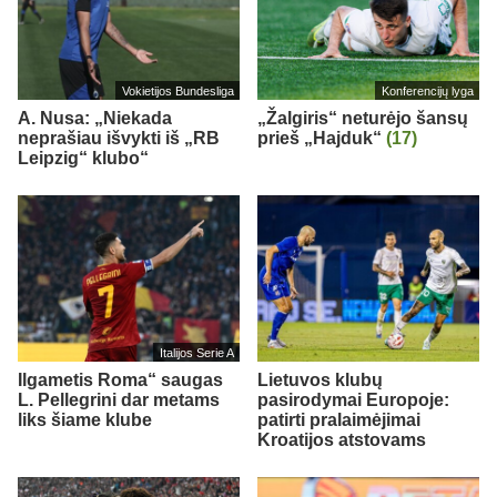
Vokietijos Bundesliga
Konferencijų lyga
A. Nusa: „Niekada
„Žalgiris“ neturėjo šansų
neprašiau išvykti iš „RB
prieš „Hajduk“
(17)
Leipzig“ klubo“
Italijos Serie A
Ilgametis Roma“ saugas
Lietuvos klubų
L. Pellegrini dar metams
pasirodymai Europoje:
liks šiame klube
patirti pralaimėjimai
Kroatijos atstovams