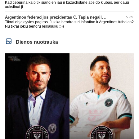
Kad ceburina kaip tik siandien jau ir kazachstane atleido klubas, per daug
aukstinat ji.
Argentinos federacijos prezidentas C. Tapia negailėjo pagyrų G. Infantino
5 val.
Tikrai objektyvios pagiros. Juk ka bendro turi Infantino ir Argentinos futbolas?
Nu tikrai jokiu bendru reikaliuku :)))
Dienos nuotrauka