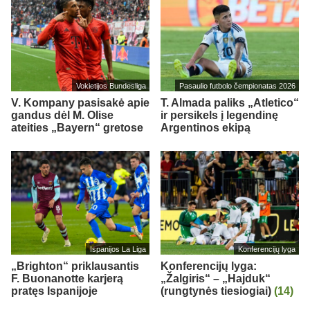
Vokietijos Bundesliga
Pasaulio futbolo čempionatas 2026
V. Kompany pasisakė apie
T. Almada paliks „Atletico“
gandus dėl M. Olise
ir persikels į legendinę
ateities „Bayern“ gretose
Argentinos ekipą
Ispanijos La Liga
Konferencijų lyga
„Brighton“ priklausantis
Konferencijų lyga:
F. Buonanotte karjerą
„Žalgiris“ – „Hajduk“
pratęs Ispanijoje
(rungtynės tiesiogiai)
(14)