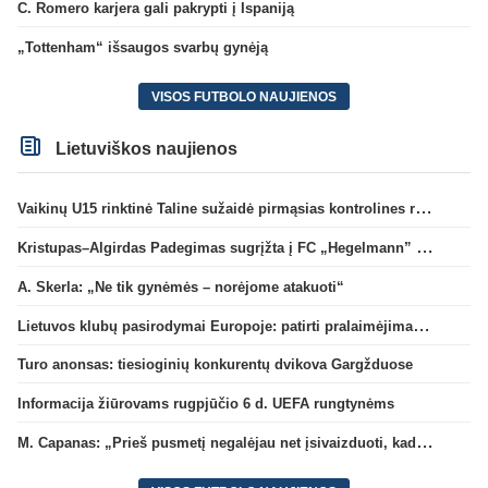
C. Romero karjera gali pakrypti į Ispaniją
„Tottenham“ išsaugos svarbų gynėją
VISOS FUTBOLO NAUJIENOS
Lietuviškos naujienos
Vaikinų U15 rinktinė Taline sužaidė pirmąsias kontrolines rungtynes
Kristupas–Algirdas Padegimas sugrįžta į FC „Hegelmann” B sudėtį
A. Skerla: „Ne tik gynėmės – norėjome atakuoti“
Lietuvos klubų pasirodymai Europoje: patirti pralaimėjimai Kroatijos atstovams
Turo anonsas: tiesioginių konkurentų dvikova Gargžduose
Informacija žiūrovams rugpjūčio 6 d. UEFA rungtynėms
M. Capanas: „Prieš pusmetį negalėjau net įsivaizduoti, kad žaisime prieš „Hajduk“