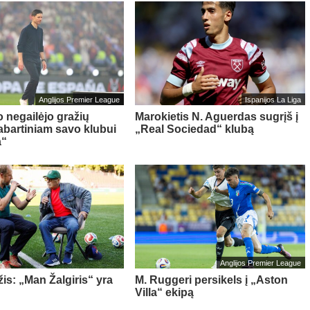
Anglijos Premier League
Ispanijos La Liga
o negailėjo gražių
Marokietis N. Aguerdas sugrįš į
abartiniam savo klubui
„Real Sociedad“ klubą
a“
Anglijos Premier League
is: „Man Žalgiris“ yra
M. Ruggeri persikels į „Aston
Villa“ ekipą