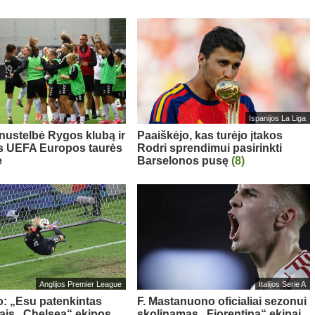
Ispanijos La Liga
 nustelbė Rygos klubą ir
Paaiškėjo, kas turėjo įtakos
s UEFA Europos taurės
Rodri sprendimui pasirinkti
e
Barselonos pusę
(8)
Anglijos Premier League
Italijos Serie A
o: „Esu patenkintas
F. Mastanuono oficialiai sezonui
iais „Chelsea“ ekipos
skolinamas „Fiorentina“ ekipai