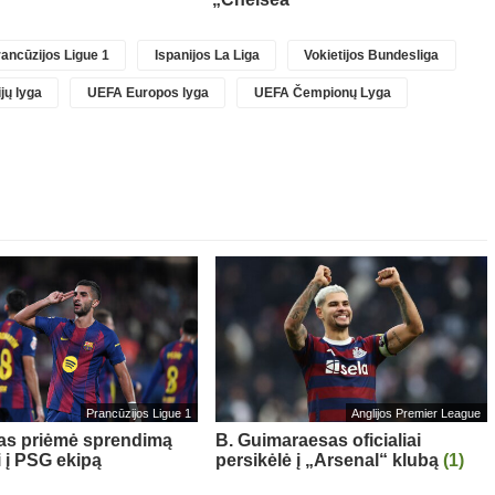
ancūzijos Ligue 1
Ispanijos La Liga
Vokietijos Bundesliga
jų lyga
UEFA Europos lyga
UEFA Čempionų Lyga
Prancūzijos Ligue 1
Anglijos Premier League
sas priėmė sprendimą
B. Guimaraesas oficialiai
i į PSG ekipą
persikėlė į „Arsenal“ klubą
(1)