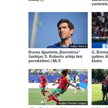
vartinink
Italijos Serie A
Buvęs ilgametis„Barcelona“
G. Breme
žaidėjas S. Roberto artėja link
galimo i
persikėlimo į MLS
klubo
Anglijos Premier League