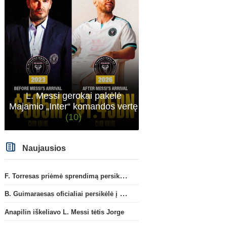
L. Messi gerokai pakėlė
Majamio „Inter“ komandos vertę
(10)
Naujausios
F. Torresas priėmė sprendimą persikelti į PSG ekipą
B. Guimaraesas oficialiai persikėlė į „Arsenal“ klubą
Anapilin iškeliavo L. Messi tėtis Jorge