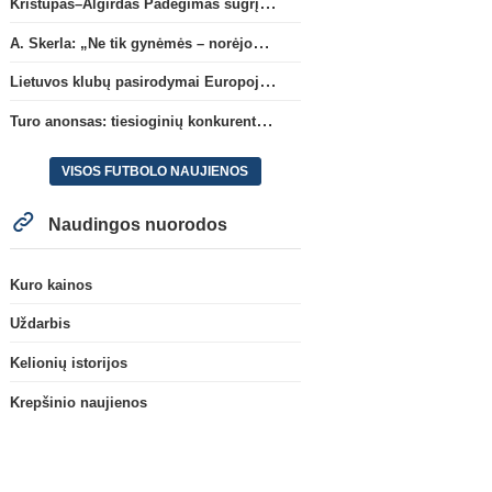
Kristupas–Algirdas Padegimas sugrįžta į FC „Hegelmann” B sudėtį
A. Skerla: „Ne tik gynėmės – norėjome atakuoti“
Lietuvos klubų pasirodymai Europoje: patirti pralaimėjimai Kroatijos atstovams
Turo anonsas: tiesioginių konkurentų dvikova Gargžduose
VISOS FUTBOLO NAUJIENOS
Naudingos nuorodos
Kuro kainos
Uždarbis
Kelionių istorijos
Krepšinio naujienos