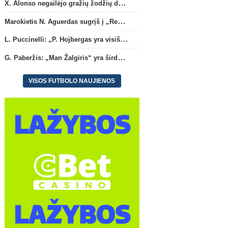
X. Alonso negailėjo gražių žodžių dabartiniam savo klubui „Chelsea“
Marokietis N. Aguerdas sugrįš į „Real Sociedad“ klubą
L. Puccinelli: „P. Hojbergas yra visiškai susitelkęs darbui Marselyje“
G. Paberžis: „Man Žalgiris“ yra širdyje“
VISOS FUTBOLO NAUJIENOS