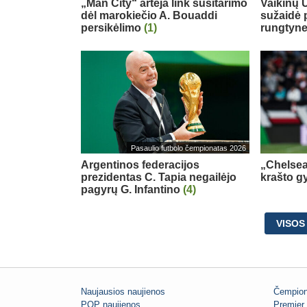
„Man City“ artėja link susitarimo
Vaikinų U
dėl marokiečio A. Bouaddi
sužaidė 
persikėlimo
(1)
rungtyn
Pasaulio futbolo čempionatas 2026
Argentinos federacijos
„Chelsea
prezidentas C. Tapia negailėjo
krašto g
pagyrų G. Infantino
(4)
VISOS
Naujausios naujienos
Čempion
POP naujienos
Premier 