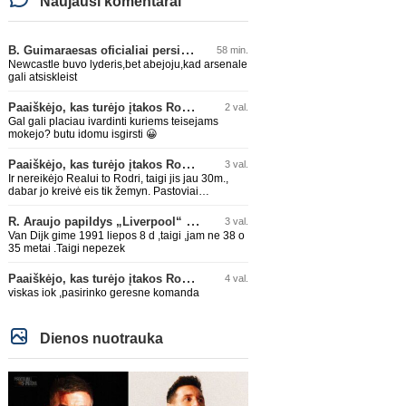
Naujausi komentarai
B. Guimaraesas oficialiai persikėlė į „Arsenal“ klubą
58 min.
Newcastle buvo lyderis,bet abejoju,kad arsenale
gali atsiskleist
Paaiškėjo, kas turėjo įtakos Rodri sprendimui pasirinkti Barselonos pusę
2 val.
Gal gali placiau ivardinti kuriems teisejams
mokejo? butu idomu isgirsti 😀
Paaiškėjo, kas turėjo įtakos Rodri sprendimui pasirinkti Barselonos pusę
3 val.
Ir nereikėjo Realui to Rodri, taigi jis jau 30m.,
dabar jo kreivė eis tik žemyn. Pastoviai
traumuojasi paskutiniu metu. Dabar gi vėl
darysis nugaros operaciją, tai kada grįš į aikštę?
R. Araujo papildys „Liverpool“ klubą
3 val.
Po pusės metų? Ne ne ačiū. Viskas gerai, Real
Van Dijk gime 1991 liepos 8 d ,taigi ,jam ne 38 o
turi ir geresnių opcijų, Mauras viską sustatys į
35 metai .Taigi nepezek
vietas. Jeigu jis iš tikro būtų buvęs reikalingas,
Perezas būtų ir pasiėmęs seniai. Beja ir ManCity,
Paaiškėjo, kas turėjo įtakos Rodri sprendimui pasirinkti Barselonos pusę
4 val.
ne šiaip sau paleidžia jį. Sėkmės jam Barcoje,
galės su savo korešais iš rinktinės kartu pažaisti
viskas iok ,pasirinko geresne komanda
karjeros saulėlydyje.
Dienos nuotrauka
Ispanijos La Liga
Marokietis N. Aguerdas sugrįš į
G. Paberžis: „Man Žalgiri
„Real Sociedad“ klubą
širdyje“