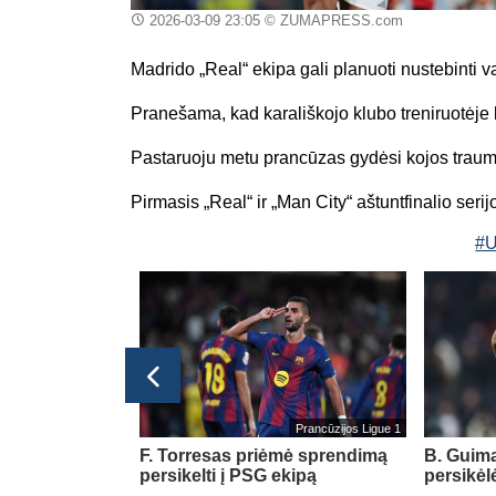
2026-03-09 23:05
© ZUMAPRESS.com
Madrido „Real“ ekipa gali planuoti nustebinti
Pranešama, kad karališkojo klubo treniruotėj
Pastaruoju metu prancūzas gydėsi kojos traumą 
Pirmasis „Real“ ir „Man City“ aštuntfinalio ser
#U
Prancūzijos Ligue 1
ė Rygos klubą
F. Torresas priėmė sprendimą
B. Guima
A Europos
persikelti į PSG ekipą
persikėl