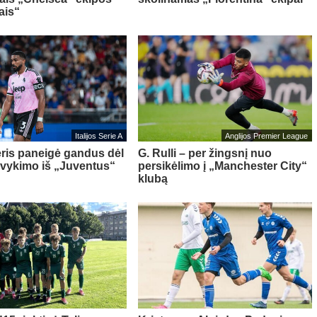
ais“
Italijos Serie A
Anglijos Premier League
ris paneigė gandus dėl
G. Rulli – per žingsnį nuo
švykimo iš „Juventus“
persikėlimo į „Manchester City“
klubą