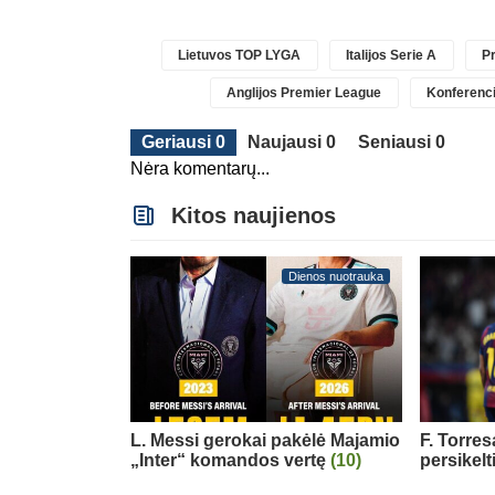
Lietuvos TOP LYGA
Italijos Serie A
Pr
Anglijos Premier League
Konferenci
Geriausi 0
Naujausi 0
Seniausi 0
Nėra komentarų...
Kitos naujienos
Dienos nuotrauka
L. Messi gerokai pakėlė Majamio
F. Torre
„Inter“ komandos vertę
(10)
persikelt