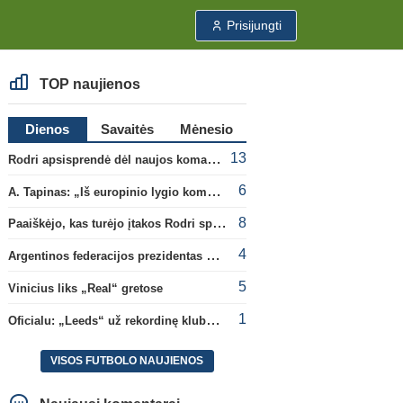
Prisijungti
TOP naujienos
Dienos
Savaitės
Mėnesio
13
Rodri apsisprendė dėl naujos komandos
6
A. Tapinas: „Iš europinio lygio komandos gavom gerų pamokų“
8
Paaiškėjo, kas turėjo įtakos Rodri sprendimui pasirinkti Barselonos pusę
4
Argentinos federacijos prezidentas C. Tapia negailėjo pagyrų G. Infantino
5
Vinicius liks „Real“ gretose
1
Oficialu: „Leeds“ už rekordinę klubui sumą įsigijo Anglijos rinktinės vartininką
VISOS FUTBOLO NAUJIENOS