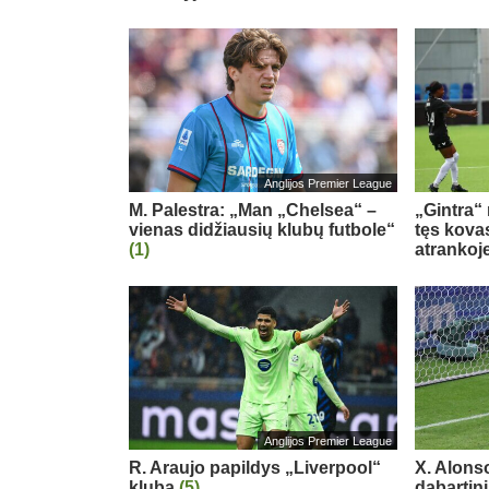
Anglijos Premier League
M. Palestra: „Man „Chelsea“ –
„Gintra“
vienas didžiausių klubų futbole“
tęs kova
(1)
atrankoj
Anglijos Premier League
R. Araujo papildys „Liverpool“
X. Alons
klubą
(5)
dabartin