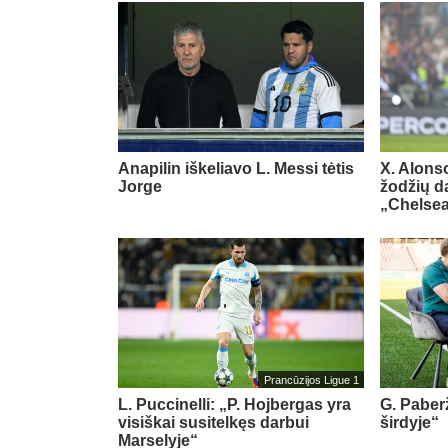
Anapilin iškeliavo L. Messi tėtis
X. Alons
Jorge
žodžių d
„Chelse
Prancūzijos Ligue 1
L. Puccinelli: „P. Hojbergas yra
G. Paberž
visiškai susitelkęs darbui
širdyje“
Marselyje“