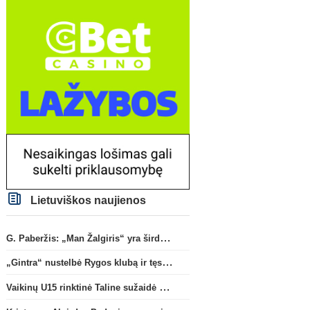
Lietuviškos naujienos
G. Paberžis: „Man Žalgiris“ yra širdyje“
„Gintra“ nustelbė Rygos klubą ir tęs kovas UEFA Europos taurės atrankoje
Vaikinų U15 rinktinė Taline sužaidė pirmąsias kontrolines rungtynes