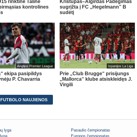
15 rinktinė Taline
Kristupas–Algirdas Padegimas
pirmąsias kontrolines
sugrįžta į FC „Hegelmann” B
es
sudėtį
Anglijos Premier League
Ispanijos La Liga
“ ekipa pasipildys
Prie „Club Brugge“ prisijungs
ynėju P. Chavarria
„Mallorca“ klube atsiskleidęs J.
Virgili
 FUTBOLO NAUJIENOS
ų lyga
Pasaulio čempionatas
lyga
Europos čempionatas