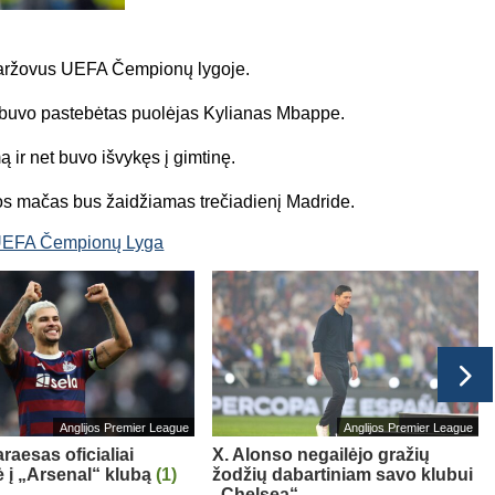
 varžovus UEFA Čempionų lygoje.
e buvo pastebėtas puolėjas Kylianas Mbappe.
ir net buvo išvykęs į gimtinę.
ijos mačas bus žaidžiamas trečiadienį Madride.
EFA Čempionų Lyga
Anglijos Premier League
Anglijos Premier League
raesas oficialiai
X. Alonso negailėjo gražių
ė į „Arsenal“ klubą
(1)
žodžių dabartiniam savo klubui
„Chelsea“