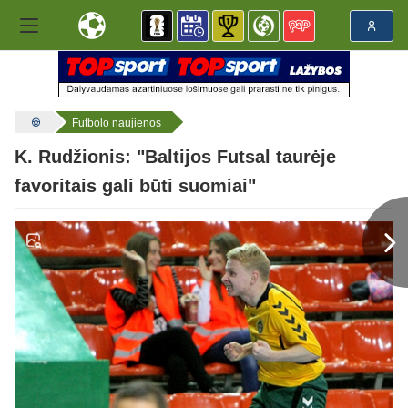
Futbolo naujienos
K. Rudžionis: "Baltijos Futsal taurėje
favoritais gali būti suomiai"