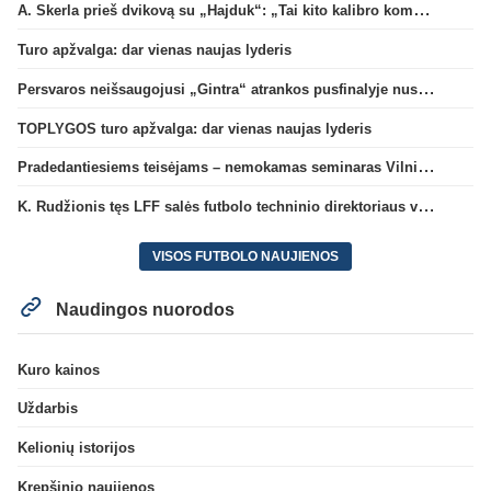
A. Skerla prieš dvikovą su „Hajduk“: „Tai kito kalibro komanda“
Turo apžvalga: dar vienas naujas lyderis
Persvaros neišsaugojusi „Gintra“ atrankos pusfinalyje nusileido Škotijos čempionėms
TOPLYGOS turo apžvalga: dar vienas naujas lyderis
Pradedantiesiems teisėjams – nemokamas seminaras Vilniuje šį penktadienį
K. Rudžionis tęs LFF salės futbolo techninio direktoriaus veiklą
VISOS FUTBOLO NAUJIENOS
Naudingos nuorodos
Kuro kainos
Uždarbis
Kelionių istorijos
Krepšinio naujienos