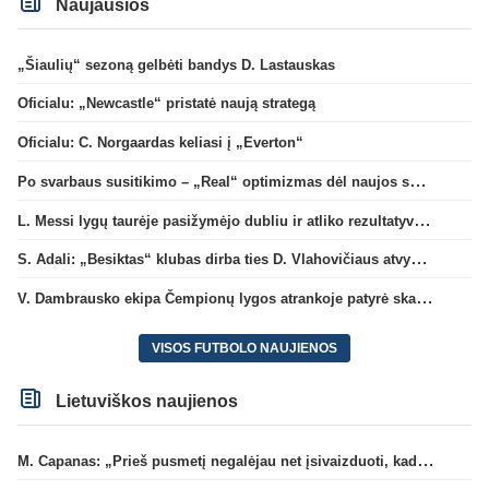
Naujausios
„Šiaulių“ sezoną gelbėti bandys D. Lastauskas
Oficialu: „Newcastle“ pristatė naują strategą
Oficialu: C. Norgaardas keliasi į „Everton“
Po svarbaus susitikimo – „Real“ optimizmas dėl naujos sutarties su Viniciumi
L. Messi lygų taurėje pasižymėjo dubliu ir atliko rezultatyvų perdavimą
S. Adali: „Besiktas“ klubas dirba ties D. Vlahovičiaus atvykimu“
V. Dambrausko ekipa Čempionų lygos atrankoje patyrė skaudžią nesėkmę
VISOS FUTBOLO NAUJIENOS
Lietuviškos naujienos
M. Capanas: „Prieš pusmetį negalėjau net įsivaizduoti, kad žaisime prieš „Hajduk“