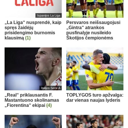
Ispanijos La Liga
„La Liga“ nusprendė, kaip
Persvaros neišsaugojusi
spręs žaidėjų
„Gintra“ atrankos
prisidengimo burnomis
pusfinalyje nusileido
klausimą
(1)
Škotijos čempionėms
Italijos Serie A
„Real“ priklausantis F.
TOPLYGOS turo apžvalga:
Mastantuono skolinamas
dar vienas naujas lyderis
„Fiorentina“ ekipai
(4)