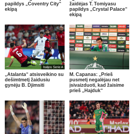
papildys „Coventry City“
žaidėjas T. Tomiyasu
ekipą
papildys „Crystal Palace“
ekipą
Italijos Serie A
„Atalanta“ atsisveikino su
M. Capanas: „Prieš
dešimtmetį žaidusiu
pusmetį negalėjau net
gynėju B. Djimsiti
įsivaizduoti, kad žaisime
prieš „Hajduk“