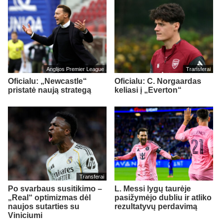
Anglijos Premier League
Transferai
Oficialu: „Newcastle“
Oficialu: C. Norgaardas
pristatė naują strategą
keliasi į „Everton“
Transferai
Po svarbaus susitikimo –
L. Messi lygų taurėje
„Real“ optimizmas dėl
pasižymėjo dubliu ir atliko
naujos sutarties su
rezultatyvų perdavimą
Viniciumi