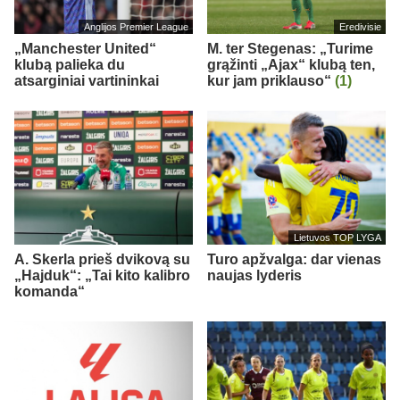
Anglijos Premier League
Eredivisie
„Manchester United“
M. ter Stegenas: „Turime
klubą palieka du
grąžinti „Ajax“ klubą ten,
atsarginiai vartininkai
kur jam priklauso“
(1)
Lietuvos TOP LYGA
A. Skerla prieš dvikovą su
Turo apžvalga: dar vienas
„Hajduk“: „Tai kito kalibro
naujas lyderis
komanda“