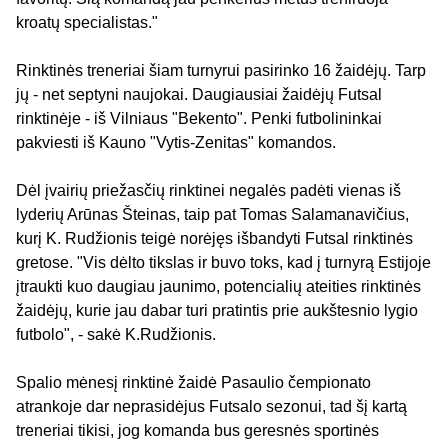
kroatų specialistas."
Rinktinės treneriai šiam turnyrui pasirinko 16 žaidėjų. Tarp
jų - net septyni naujokai. Daugiausiai žaidėjų Futsal
rinktinėje - iš Vilniaus "Bekento". Penki futbolininkai
pakviesti iš Kauno "Vytis-Zenitas" komandos.
Dėl įvairių priežasčių rinktinei negalės padėti vienas iš
lyderių Arūnas Šteinas, taip pat Tomas Salamanavičius,
kurį K. Rudžionis teigė norėjęs išbandyti Futsal rinktinės
gretose. "Vis dėlto tikslas ir buvo toks, kad į turnyrą Estijoje
įtraukti kuo daugiau jaunimo, potencialių ateities rinktinės
žaidėjų, kurie jau dabar turi pratintis prie aukštesnio lygio
futbolo", - sakė K.Rudžionis.
Spalio mėnesį rinktinė žaidė Pasaulio čempionato
atrankoje dar neprasidėjus Futsalo sezonui, tad šį kartą
treneriai tikisi, jog komanda bus geresnės sportinės