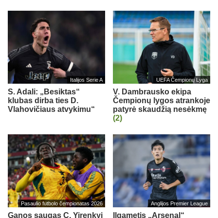
Italijos Serie A
UEFA Čempionų Lyga
S. Adali: „Besiktas“
V. Dambrausko ekipa
klubas dirba ties D.
Čempionų lygos atrankoje
Vlahovičiaus atvykimu“
patyrė skaudžią nesėkmę
(2)
Pasaulio futbolo čempionatas 2026
Anglijos Premier League
Ganos saugas C. Yirenkyi
Ilgametis „Arsenal“