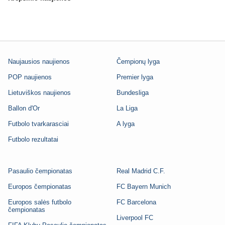
Naujausios naujienos
Čempionų lyga
POP naujienos
Premier lyga
Lietuviškos naujienos
Bundesliga
Ballon d'Or
La Liga
Futbolo tvarkarasciai
A lyga
Futbolo rezultatai
Pasaulio čempionatas
Real Madrid C.F.
Europos čempionatas
FC Bayern Munich
Europos salės futbolo
FC Barcelona
čempionatas
Liverpool FC