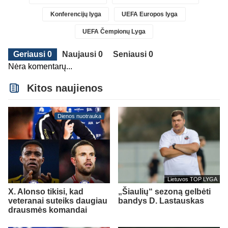
Konferencijų lyga
UEFA Europos lyga
UEFA Čempionų Lyga
Geriausi 0
Naujausi 0
Seniausi 0
Nėra komentarų...
Kitos naujienos
Dienos nuotrauka
Lietuvos TOP LYGA
X. Alonso tikisi, kad
„Šiaulių“ sezoną gelbėti
veteranai suteiks daugiau
bandys D. Lastauskas
drausmės komandai