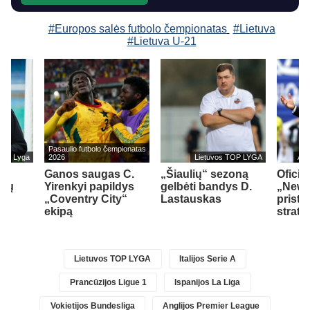
#Europos salės futbolo čempionatas
#Lietuva
#Lietuva U-21
Pasaulio futbolo čempionatas
onų Lyga
2026
Lietuvos TOP LYGA
Ang
ko
Ganos saugas C.
„Šiaulių“ sezoną
Oficia
onų
Yirenkyi papildys
gelbėti bandys D.
„Newc
je
„Coventry City“
Lastauskas
prista
ią
ekipą
strate
Lietuvos TOP LYGA
Italijos Serie A
Prancūzijos Ligue 1
Ispanijos La Liga
Vokietijos Bundesliga
Anglijos Premier League