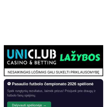
⚽ Pasaulio futbolo čempionato 2026 spėlionė
Spėk rungtynių rezultatus, laimėk prizus! Prisijunk prie draugų ir
futbolo fanų spėjimų.
Dalyvauti spėlionėje →