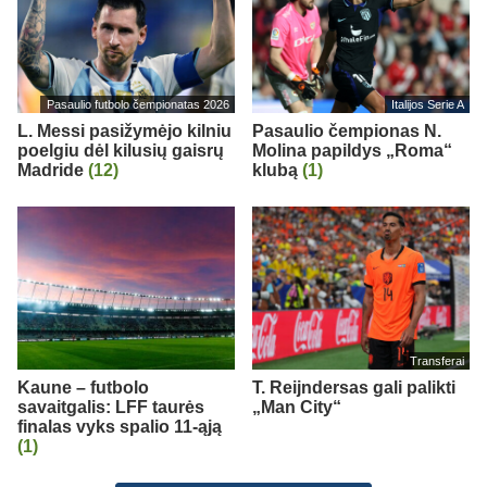
Pasaulio futbolo čempionatas 2026
Italijos Serie A
L. Messi pasižymėjo kilniu
Pasaulio čempionas N.
poelgiu dėl kilusių gaisrų
Molina papildys „Roma“
Madride
(12)
klubą
(1)
Transferai
Kaune – futbolo
T. Reijndersas gali palikti
savaitgalis: LFF taurės
„Man City“
finalas vyks spalio 11-ąją
(1)