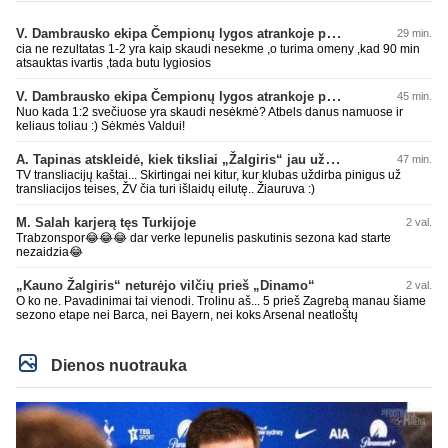
V. Dambrausko ekipa Čempionų lygos atrankoje patyrė skaudžią nesėkmę
29 min.
cia ne rezultatas 1-2 yra kaip skaudi nesekme ,o turima omeny ,kad 90 min
atsauktas ivartis ,tada butu lygiosios
V. Dambrausko ekipa Čempionų lygos atrankoje patyrė skaudžią nesėkmę
45 min.
Nuo kada 1:2 svečiuose yra skaudi nesėkmė? Atbels danus namuose ir
keliaus toliau :) Sėkmės Valdui!
A. Tapinas atskleidė, kiek tiksliai „Žalgiris“ jau uždirbo iš UEFA premijų
47 min.
TV transliacijų kaštai... Skirtingai nei kitur, kur klubas uždirba pinigus už
transliacijos teises, ŽV čia turi išlaidų eilutę.. Žiauruva :)
M. Salah karjerą tęs Turkijoje
2 val.
Trabzonspor😂😂😂 dar verke lepunelis paskutinis sezona kad starte
nezaidzia😂
„Kauno Žalgiris“ neturėjo vilčių prieš „Dinamo“
2 val.
O ko ne. Pavadinimai tai vienodi. Trolinu aš... 5 prieš Zagrebą manau šiame
sezono etape nei Barca, nei Bayern, nei koks Arsenal neatloštų
Dienos nuotrauka