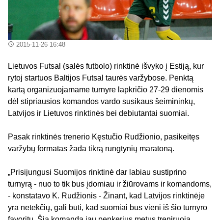
2015-11-26 16:48
Lietuvos Futsal (salės futbolo) rinktinė išvyko į Estiją, kur
rytoj startuos Baltijos Futsal taurės varžybose. Penktą
kartą organizuojamame turnyre lapkričio 27-29 dienomis
dėl stipriausios komandos vardo susikaus šeimininkų,
Latvijos ir Lietuvos rinktinės bei debiutantai suomiai.
Pasak rinktinės trenerio Kęstučio Rudžionio, pasikeitęs
varžybų formatas žada tikrą rungtynių maratoną.
„Prisijungusi Suomijos rinktinė dar labiau sustiprino
turnyrą - nuo to tik bus įdomiau ir žiūrovams ir komandoms,
- konstatavo K. Rudžionis - Žinant, kad Latvijos rinktinėje
yra netekčių, gali būti, kad suomiai bus vieni iš šio turnyro
favoritų. Šią komandą jau penkerius metus treniruoja