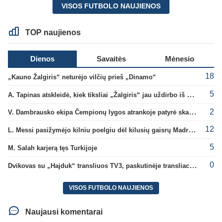
VISOS FUTBOLO NAUJIENOS
TOP naujienos
Dienos
Savaitės
Mėnesio
18
„Kauno Žalgiris“ neturėjo vilčių prieš „Dinamo“
5
A. Tapinas atskleidė, kiek tiksliai „Žalgiris“ jau uždirbo iš UEFA premijų
2
V. Dambrausko ekipa Čempionų lygos atrankoje patyrė skaudžią nesėkmę
12
L. Messi pasižymėjo kilniu poelgiu dėl kilusių gaisrų Madride
5
M. Salah karjerą tęs Turkijoje
0
Dvikovas su „Hajduk“ transliuos TV3, paskutinėje transliacijoje – nauji rekordai
VISOS FUTBOLO NAUJIENOS
Naujausi komentarai