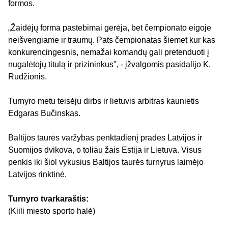
formos.
„Žaidėjų forma pastebimai gerėja, bet čempionato eigoje
neišvengiame ir traumų. Pats čempionatas šiemet kur kas
konkurencingesnis, nemažai komandų gali pretenduoti į
nugalėtojų titulą ir prizininkus", - įžvalgomis pasidalijo K.
Rudžionis.
Turnyro metu teisėju dirbs ir lietuvis arbitras kaunietis
Edgaras Bučinskas.
Baltijos taurės varžybas penktadienį pradės Latvijos ir
Suomijos dvikova, o toliau žais Estija ir Lietuva. Visus
penkis iki šiol vykusius Baltijos taurės turnyrus laimėjo
Latvijos rinktinė.
Turnyro tvarkaraštis:
(Kiili miesto sporto halė)