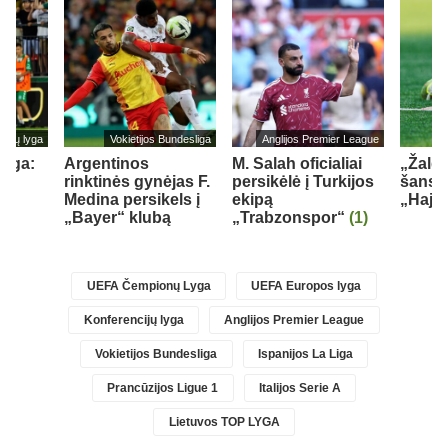
cijų lyga
Vokietijos Bundesliga
Anglijos Premier League
lyga:
Argentinos
M. Salah oficialiai
„Žalgi
rinktinės gynėjas F.
persikėlė į Turkijos
šansų
Medina persikels į
ekipą
„Hajd
„Bayer“ klubą
„Trabzonspor“
(1)
)
UEFA Čempionų Lyga
UEFA Europos lyga
Konferencijų lyga
Anglijos Premier League
Vokietijos Bundesliga
Ispanijos La Liga
Prancūzijos Ligue 1
Italijos Serie A
Lietuvos TOP LYGA