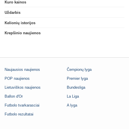
Kuro kainos
Uždarbis
Kelionių istorijos
Krepšinio naujienos
Naujausios naujienos
Čempionų lyga
POP naujienos
Premier lyga
Lietuviškos naujienos
Bundesliga
Ballon d'Or
La Liga
Futbolo tvarkarasciai
A lyga
Futbolo rezultatai