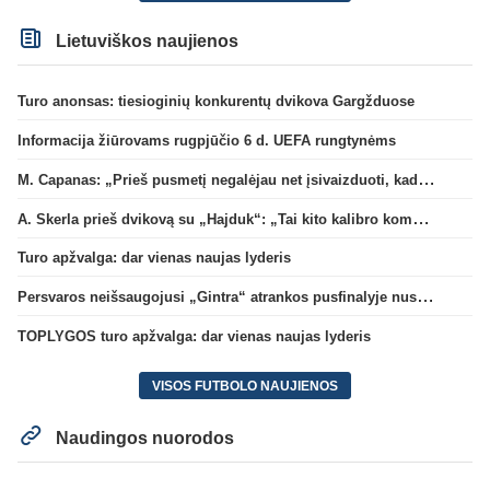
Lietuviškos naujienos
Turo anonsas: tiesioginių konkurentų dvikova Gargžduose
Informacija žiūrovams rugpjūčio 6 d. UEFA rungtynėms
M. Capanas: „Prieš pusmetį negalėjau net įsivaizduoti, kad žaisime prieš „Hajduk“
A. Skerla prieš dvikovą su „Hajduk“: „Tai kito kalibro komanda“
Turo apžvalga: dar vienas naujas lyderis
Persvaros neišsaugojusi „Gintra“ atrankos pusfinalyje nusileido Škotijos čempionėms
TOPLYGOS turo apžvalga: dar vienas naujas lyderis
VISOS FUTBOLO NAUJIENOS
Naudingos nuorodos