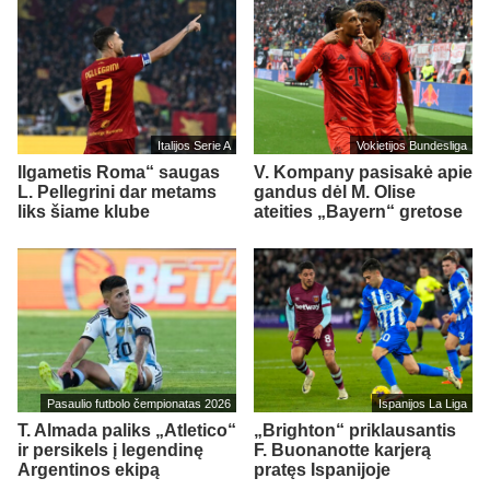
Italijos Serie A
Vokietijos Bundesliga
Ilgametis Roma“ saugas
V. Kompany pasisakė apie
L. Pellegrini dar metams
gandus dėl M. Olise
liks šiame klube
ateities „Bayern“ gretose
Pasaulio futbolo čempionatas 2026
Ispanijos La Liga
T. Almada paliks „Atletico“
„Brighton“ priklausantis
ir persikels į legendinę
F. Buonanotte karjerą
Argentinos ekipą
pratęs Ispanijoje