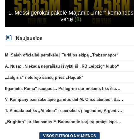
L. Messi gerokai pakėlė Majamio „Inter“ komandos
vertę
(8)
Naujausios
M. Salah oficialiai persikėlė į Turkijos ekipą „Trabzonspor“
A. Nusa: „Niekada neprašiau išvykti iš „RB Leipzig“ klubo“
„Žalgiris“ neturėjo šansų prieš „Hajduk“
Ilgametis Roma“ saugas L. Pellegrini dar metams liks šiame klube
V. Kompany pasisakė apie gandus dėl M. Olise ateities „Bayern“ gretose
T. Almada paliks „Atletico“ ir persikels į legendinę Argentinos ekipą
„Brighton“ priklausantis F. Buonanotte karjerą pratęs Ispanijoje
VISOS FUTBOLO NAUJIENOS