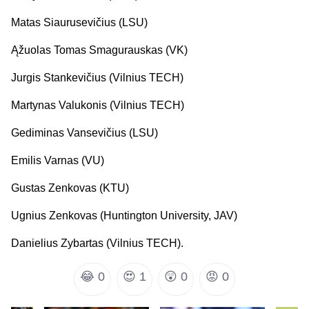
Matas Siaurusevičius (LSU)
Ąžuolas Tomas Smagurauskas (VK)
Jurgis Stankevičius (Vilnius TECH)
Martynas Valukonis (Vilnius TECH)
Gediminas Vansevičius (LSU)
Emilis Varnas (VU)
Gustas Zenkovas (KTU)
Ugnius Zenkovas (Huntington University, JAV)
Danielius Zybartas (Vilnius TECH).
😂
0
😍
1
😲
0
😡
0