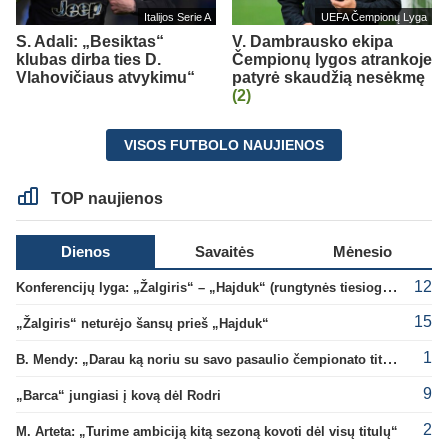
Italijos Serie A
UEFA Čempionų Lyga
S. Adali: „Besiktas“
V. Dambrausko ekipa
klubas dirba ties D.
Čempionų lygos atrankoje
Vlahovičiaus atvykimu“
patyrė skaudžią nesėkmę
(2)
VISOS FUTBOLO NAUJIENOS
TOP naujienos
Dienos
Savaitės
Mėnesio
12
Konferencijų lyga: „Žalgiris“ – „Hajduk“ (rungtynės tiesiogiai)
15
„Žalgiris“ neturėjo šansų prieš „Hajduk“
1
B. Mendy: „Darau ką noriu su savo pasaulio čempionato titulu“
9
„Barca“ jungiasi į kovą dėl Rodri
2
M. Arteta: „Turime ambiciją kitą sezoną kovoti dėl visų titulų“