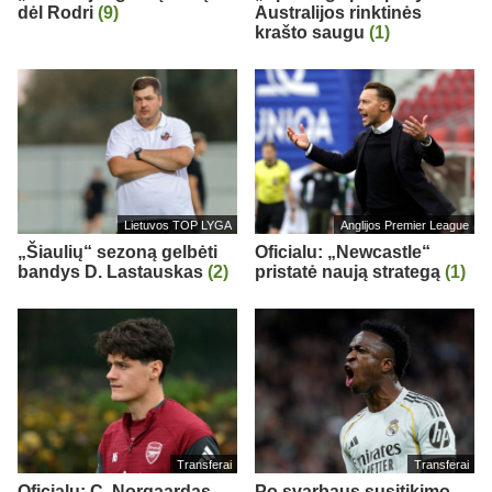
dėl Rodri
(9)
Australijos rinktinės
krašto saugu
(1)
Lietuvos TOP LYGA
Anglijos Premier League
„Šiaulių“ sezoną gelbėti
Oficialu: „Newcastle“
bandys D. Lastauskas
(2)
pristatė naują strategą
(1)
Transferai
Transferai
Oficialu: C. Norgaardas
Po svarbaus susitikimo –