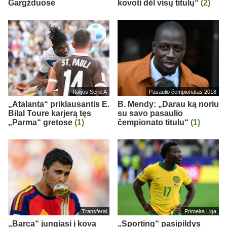
Gargžduose
kovoti dėl visų titulų“
(2)
Italijos Serie A
Pasaulio čempionatas 2018
„Atalanta“ priklausantis E.
B. Mendy: „Darau ką noriu
Bilal Toure karjerą tęs
su savo pasaulio
„Parma“ gretose
(1)
čempionato titulu“
(1)
Transferai
Primeira Liga
„Barca“ jungiasi į kovą
„Sporting“ pasipildys