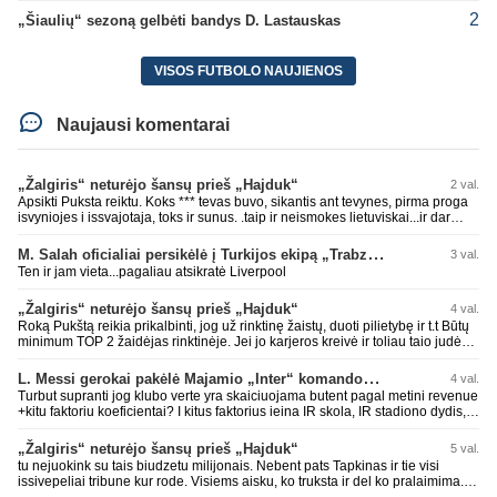
2
„Šiaulių“ sezoną gelbėti bandys D. Lastauskas
VISOS FUTBOLO NAUJIENOS
Naujausi komentarai
„Žalgiris“ neturėjo šansų prieš „Hajduk“
2 val.
Apsikti Puksta reiktu. Koks *** tevas buvo, sikantis ant tevynes, pirma proga
isvyniojes i issvajotaja, toks ir sunus. .taip ir neismokes lietuviskai...ir dar
pasimaives pries ziurovus po golo...aciu, ne...nebent vertybiu neturintis
laurynas ikalbins
M. Salah oficialiai persikėlė į Turkijos ekipą „Trabzonspor“
3 val.
Ten ir jam vieta...pagaliau atsikratė Liverpool
„Žalgiris“ neturėjo šansų prieš „Hajduk“
4 val.
Roką Pukštą reikia prikalbinti, jog už rinktinę žaistų, duoti pilietybę ir t.t Būtų
minimum TOP 2 žaidėjas rinktinėje. Jei jo karjeros kreivė ir toliau taio judės,
bus per vėlu po to, nes JAV ji pasikvies žaisti.
L. Messi gerokai pakėlė Majamio „Inter“ komandos vertę
4 val.
Turbut supranti jog klubo verte yra skaiciuojama butent pagal metini revenue
+kitu faktoriu koeficientai? I kitus faktorius ieina IR skola, IR stadiono dydis,
IR lygos populiarumas, IR dar eile kitu dalyku. O tavo pamineta Barca kuo
puikiausiai sugeneravo rekordini 1.1B revenue, kas stipriai prisidejo prie
„Žalgiris“ neturėjo šansų prieš „Hajduk“
5 val.
milzinisko klubo vertes suoli siemet. Be to, tie 200 pamineti cia yra visiskai
tu nejuokink su tais biudzetu milijonais. Nebent pats Tapkinas ir tie visi
on-point, jeigu jau musu mylimas D. prasneko apie klubo vertes kelima, arba
issivepeliai tribune kur rode. Visiems aisku, ko truksta ir del ko pralaimima.
CR atveju - numusima.
tas pats ir su kavianskais. Bet nenorim pripazint, kad net jei neturim