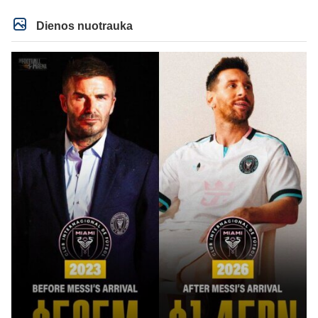
ziniasklaidos, kuri isanalizuoti po pirsteli, ko kam truksta, tai nei kalnietis nei
kasperunas nesusigaudys. Aciu, mercys, lauksim wilno grietineles
Dienos nuotrauka
besivaipanciu itamet Konfu lygoje 20 tukst. stadione...jei makleriui tapinui
neatsibos sitas projektas