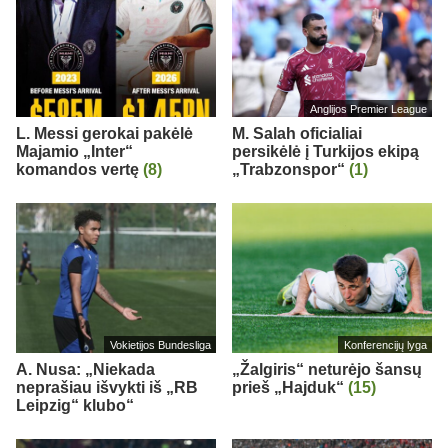
Anglijos Premier League
L. Messi gerokai pakėlė
M. Salah oficialiai
Majamio „Inter“
persikėlė į Turkijos ekipą
komandos vertę
(8)
„Trabzonspor“
(1)
Vokietijos Bundesliga
Konferencijų lyga
A. Nusa: „Niekada
„Žalgiris“ neturėjo šansų
neprašiau išvykti iš „RB
prieš „Hajduk“
(15)
Leipzig“ klubo“