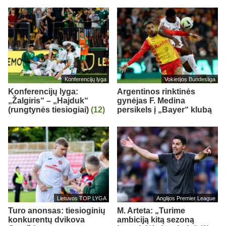
Konferencijų lyga
Vokietijos Bundesliga
Konferencijų lyga:
Argentinos rinktinės
„Žalgiris“ – „Hajduk“
gynėjas F. Medina
(rungtynės tiesiogiai)
(12)
persikels į „Bayer“ klubą
Lietuvos TOP LYGA
Anglijos Premier League
Turo anonsas: tiesioginių
M. Arteta: „Turime
konkurentų dvikova
ambiciją kitą sezoną