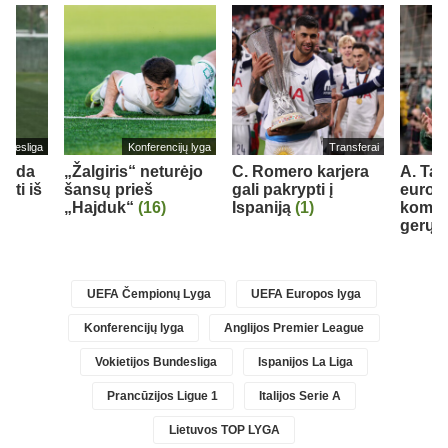
undesliga
Konferencijų lyga
Transferai
ekada
„Žalgiris“ neturėjo
C. Romero karjera
A. Tap
kti iš
šansų prieš
gali pakrypti į
europi
„Hajduk“
(16)
Ispaniją
(1)
koma
gerų 
UEFA Čempionų Lyga
UEFA Europos lyga
Konferencijų lyga
Anglijos Premier League
Vokietijos Bundesliga
Ispanijos La Liga
Prancūzijos Ligue 1
Italijos Serie A
Lietuvos TOP LYGA