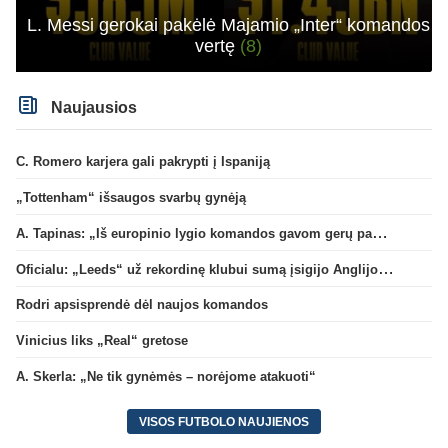
L. Messi gerokai pakėlė Majamio „Inter“ komandos
vertę
(8)
Naujausios
C. Romero karjera gali pakrypti į Ispaniją
„Tottenham“ išsaugos svarbų gynėją
A. Tapinas: „Iš europinio lygio komandos gavom gerų pamokų“
Oficialu: „Leeds“ už rekordinę klubui sumą įsigijo Anglijos rinktinės vartininką
Rodri apsisprendė dėl naujos komandos
Vinicius liks „Real“ gretose
A. Skerla: „Ne tik gynėmės – norėjome atakuoti“
VISOS FUTBOLO NAUJIENOS