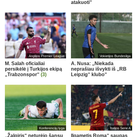
atakuoti“
Anglijos Premier League
Vokietijos Bundesliga
M. Salah oficialiai
A. Nusa: „Niekada
persikėlė į Turkijos ekipą
neprašiau išvykti iš „RB
„Trabzonspor“
(3)
Leipzig“ klubo“
Konferencijų lyga
Italijos Serie A
„Žalgiris“ neturėjo šansų
Ilgametis Roma“ saugas