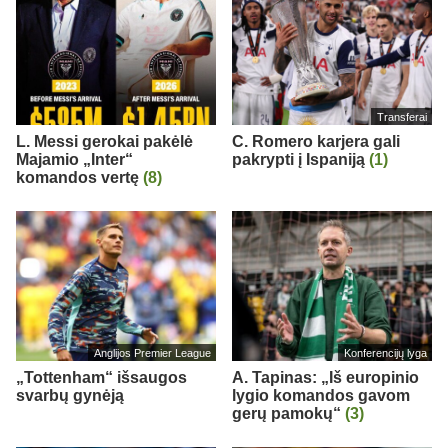
Transferai
L. Messi gerokai pakėlė
C. Romero karjera gali
Majamio „Inter“
pakrypti į Ispaniją
(1)
komandos vertę
(8)
Anglijos Premier League
Konferencijų lyga
„Tottenham“ išsaugos
A. Tapinas: „Iš europinio
svarbų gynėją
lygio komandos gavom
gerų pamokų“
(3)