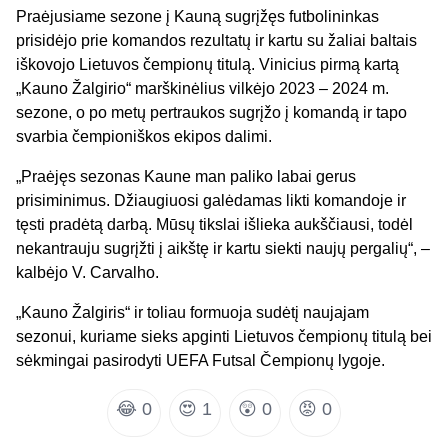
Praėjusiame sezone į Kauną sugrįžęs futbolininkas
prisidėjo prie komandos rezultatų ir kartu su žaliai baltais
iškovojo Lietuvos čempionų titulą. Vinicius pirmą kartą
„Kauno Žalgirio“ marškinėlius vilkėjo 2023 – 2024 m.
sezone, o po metų pertraukos sugrįžo į komandą ir tapo
svarbia čempioniškos ekipos dalimi.
„Praėjęs sezonas Kaune man paliko labai gerus
prisiminimus. Džiaugiuosi galėdamas likti komandoje ir
tęsti pradėtą darbą. Mūsų tikslai išlieka aukščiausi, todėl
nekantrauju sugrįžti į aikštę ir kartu siekti naujų pergalių“, –
kalbėjo V. Carvalho.
„Kauno Žalgiris“ ir toliau formuoja sudėtį naujajam
sezonui, kuriame sieks apginti Lietuvos čempionų titulą bei
sėkmingai pasirodyti UEFA Futsal Čempionų lygoje.
😂
0
😍
1
😲
0
😡
0