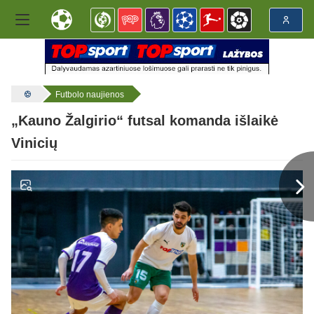
Futbolo naujienos
„Kauno Žalgirio“ futsal komanda išlaikė
Vinicių