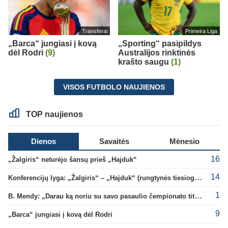
Transferai
Primeira Liga
„Barca“ jungiasi į kovą
„Sporting“ pasipildys
dėl Rodri
(9)
Australijos rinktinės
krašto saugu
(1)
VISOS FUTBOLO NAUJIENOS
TOP naujienos
Dienos
Savaitės
Mėnesio
16
„Žalgiris“ neturėjo šansų prieš „Hajduk“
14
Konferencijų lyga: „Žalgiris“ – „Hajduk“ (rungtynės tiesiogiai)
1
B. Mendy: „Darau ką noriu su savo pasaulio čempionato titulu“
9
„Barca“ jungiasi į kovą dėl Rodri