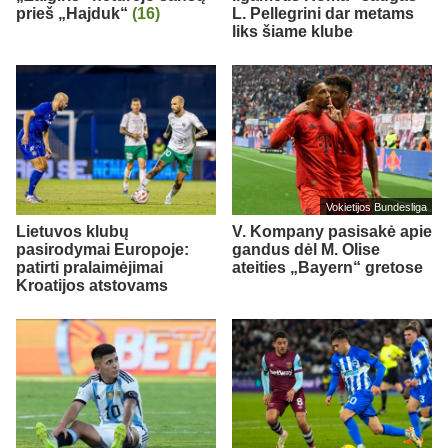
prieš „Hajduk“
(16)
L. Pellegrini dar metams
liks šiame klube
Vokietijos Bundesliga
Lietuvos klubų
V. Kompany pasisakė apie
pasirodymai Europoje:
gandus dėl M. Olise
patirti pralaimėjimai
ateities „Bayern“ gretose
Kroatijos atstovams