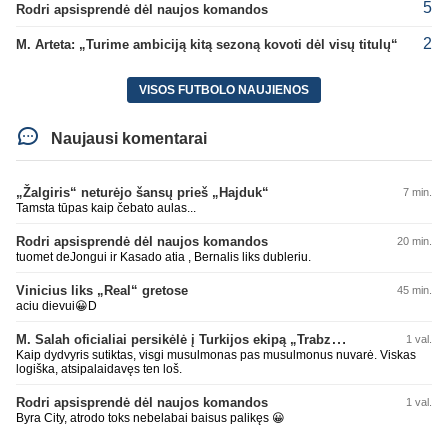
5
Rodri apsisprendė dėl naujos komandos
2
M. Arteta: „Turime ambiciją kitą sezoną kovoti dėl visų titulų“
VISOS FUTBOLO NAUJIENOS
Naujausi komentarai
„Žalgiris“ neturėjo šansų prieš „Hajduk“
7 min.
Tamsta tūpas kaip čebato aulas...
Rodri apsisprendė dėl naujos komandos
20 min.
tuomet deJongui ir Kasado atia , Bernalis liks dubleriu.
Vinicius liks „Real“ gretose
45 min.
aciu dievui😀D
M. Salah oficialiai persikėlė į Turkijos ekipą „Trabzonspor“
1 val.
Kaip dydvyris sutiktas, visgi musulmonas pas musulmonus nuvarė. Viskas
logiška, atsipalaidavęs ten loš.
Rodri apsisprendė dėl naujos komandos
1 val.
Byra City, atrodo toks nebelabai baisus palikęs 😀