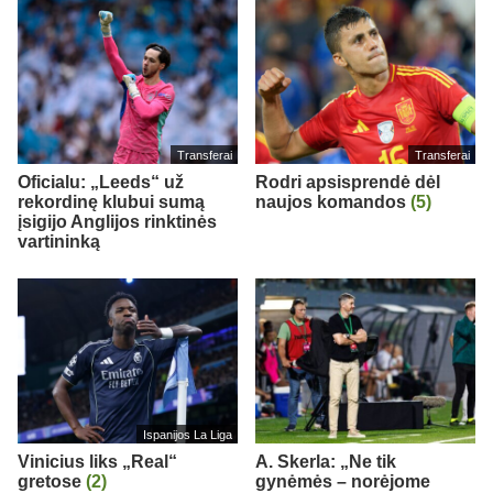
Transferai
Transferai
Oficialu: „Leeds“ už
Rodri apsisprendė dėl
rekordinę klubui sumą
naujos komandos
(5)
įsigijo Anglijos rinktinės
vartininką
Ispanijos La Liga
Vinicius liks „Real“
A. Skerla: „Ne tik
gretose
(2)
gynėmės – norėjome