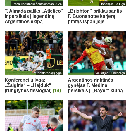
Pasaulio futbolo čempionatas 2026
Ispanijos La Liga
T. Almada paliks „Atletico“
„Brighton“ priklausantis
ir persikels į legendinę
F. Buonanotte karjerą
Argentinos ekipą
pratęs Ispanijoje
Konferencijų lyga
Vokietijos Bundesliga
Konferencijų lyga:
Argentinos rinktinės
„Žalgiris“ – „Hajduk“
gynėjas F. Medina
(rungtynės tiesiogiai)
(14)
persikels į „Bayer“ klubą