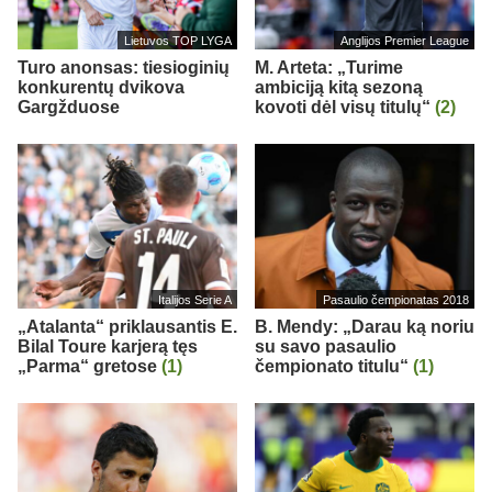
Lietuvos TOP LYGA
Anglijos Premier League
Turo anonsas: tiesioginių
M. Arteta: „Turime
konkurentų dvikova
ambiciją kitą sezoną
Gargžduose
kovoti dėl visų titulų“
(2)
Italijos Serie A
Pasaulio čempionatas 2018
„Atalanta“ priklausantis E.
B. Mendy: „Darau ką noriu
Bilal Toure karjerą tęs
su savo pasaulio
„Parma“ gretose
(1)
čempionato titulu“
(1)