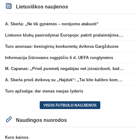
Lietuviškos naujienos
A. Skerla: „Ne tik gynėmės – norėjome atakuoti“
Lietuvos klubų pasirodymai Europoje: patirti pralaimėjimai Kroatijos atstovams
Turo anonsas: tiesioginių konkurentų dvikova Gargžduose
Informacija žiūrovams rugpjūčio 6 d. UEFA rungtynėms
M. Capanas: „Prieš pusmetį negalėjau net įsivaizduoti, kad žaisime prieš „Hajduk“
A. Skerla prieš dvikovą su „Hajduk“: „Tai kito kalibro komanda“
Turo apžvalga: dar vienas naujas lyderis
VISOS FUTBOLO NAUJIENOS
Naudingos nuorodos
Kuro kainos