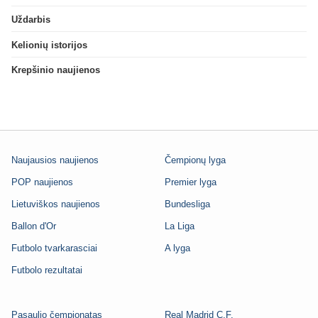
Uždarbis
Kelionių istorijos
Krepšinio naujienos
Naujausios naujienos
Čempionų lyga
POP naujienos
Premier lyga
Lietuviškos naujienos
Bundesliga
Ballon d'Or
La Liga
Futbolo tvarkarasciai
A lyga
Futbolo rezultatai
Pasaulio čempionatas
Real Madrid C.F.