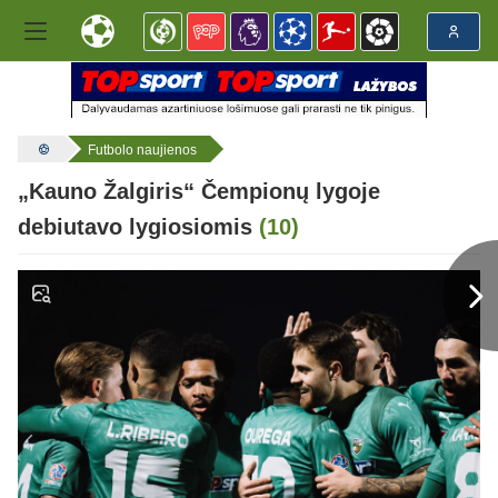
Futbolo naujienos
„Kauno Žalgiris“ Čempionų lygoje
debiutavo lygiosiomis
(10)