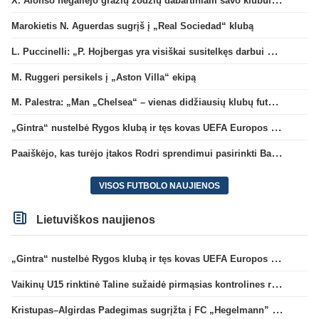
Marokietis N. Aguerdas sugrįš į „Real Sociedad“ klubą
L. Puccinelli: „P. Hojbergas yra visiškai susitelkęs darbui Marselyje“
M. Ruggeri persikels į „Aston Villa“ ekipą
M. Palestra: „Man „Chelsea“ – vienas didžiausių klubų futbole“
„Gintra“ nustelbė Rygos klubą ir tęs kovas UEFA Europos taurės atrankoje
Paaiškėjo, kas turėjo įtakos Rodri sprendimui pasirinkti Barselonos pusę
VISOS FUTBOLO NAUJIENOS
Lietuviškos naujienos
„Gintra“ nustelbė Rygos klubą ir tęs kovas UEFA Europos taurės atrankoje
Vaikinų U15 rinktinė Taline sužaidė pirmąsias kontrolines rungtynes
Kristupas–Algirdas Padegimas sugrįžta į FC „Hegelmann” B sudėtį