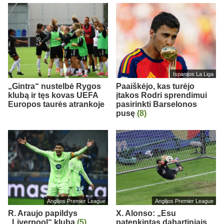
Ispanijos La Liga
„Gintra“ nustelbė Rygos
Paaiškėjo, kas turėjo
klubą ir tęs kovas UEFA
įtakos Rodri sprendimui
Europos taurės atrankoje
pasirinkti Barselonos
pusę
(8)
Anglijos Premier League
Anglijos Premier League
R. Araujo papildys
X. Alonso: „Esu
„Liverpool“ klubą
(5)
patenkintas dabartiniais