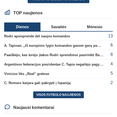
TOP naujienos
Dienos
Savaitės
Mėnesio
13
Rodri apsisprendė dėl naujos komandos
6
A. Tapinas: „Iš europinio lygio komandos gavom gerų pamokų“
8
Paaiškėjo, kas turėjo įtakos Rodri sprendimui pasirinkti Barselonos pusę
4
Argentinos federacijos prezidentas C. Tapia negailėjo pagyrų G. Infantino
5
Vinicius liks „Real“ gretose
2
C. Romero karjera gali pakrypti į Ispaniją
VISOS FUTBOLO NAUJIENOS
Naujausi komentarai