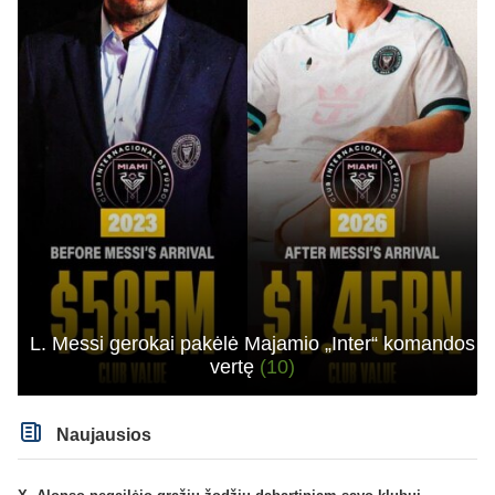
L. Messi gerokai pakėlė Majamio „Inter“ komandos
vertę
(10)
Naujausios
X. Alonso negailėjo gražių žodžių dabartiniam savo klubui „Chelsea“