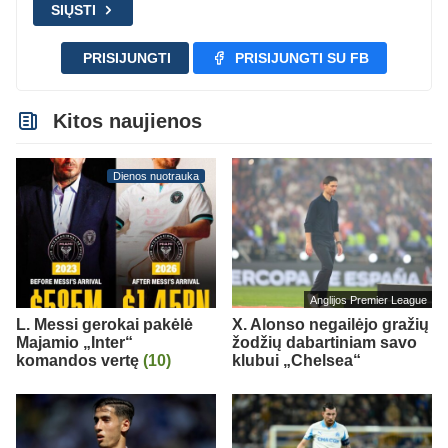
SIŲSTI
PRISIJUNGTI
PRISIJUNGTI SU FB
Kitos naujienos
Dienos nuotrauka
Anglijos Premier League
L. Messi gerokai pakėlė
X. Alonso negailėjo gražių
Majamio „Inter“
žodžių dabartiniam savo
komandos vertę
(10)
klubui „Chelsea“