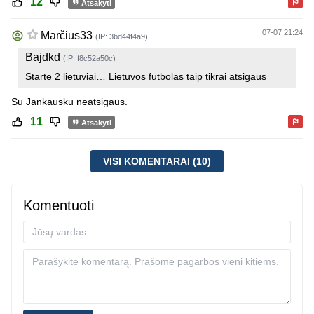
12
Atsakyti
07-07 21:24
Marčius33
(IP: 3bd44f4a9)
Bajdkd
(IP: f8c52a50c)
Starte 2 lietuviai… Lietuvos futbolas taip tikrai atsigaus
Su Jankausku neatsigaus.
11
Atsakyti
VISI KOMENTARAI (10)
Komentuoti