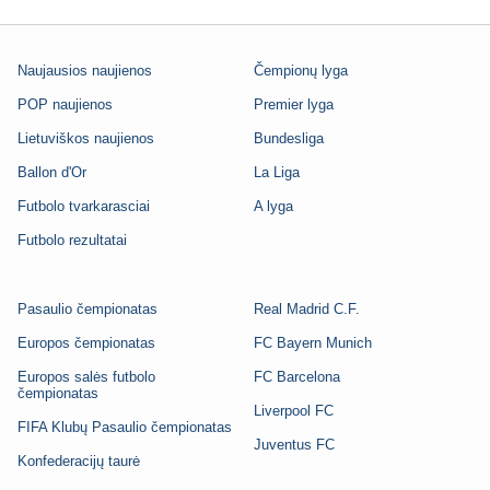
Naujausios naujienos
Čempionų lyga
POP naujienos
Premier lyga
Lietuviškos naujienos
Bundesliga
Ballon d'Or
La Liga
Futbolo tvarkarasciai
A lyga
Futbolo rezultatai
Pasaulio čempionatas
Real Madrid C.F.
Europos čempionatas
FC Bayern Munich
Europos salės futbolo
FC Barcelona
čempionatas
Liverpool FC
FIFA Klubų Pasaulio čempionatas
Juventus FC
Konfederacijų taurė