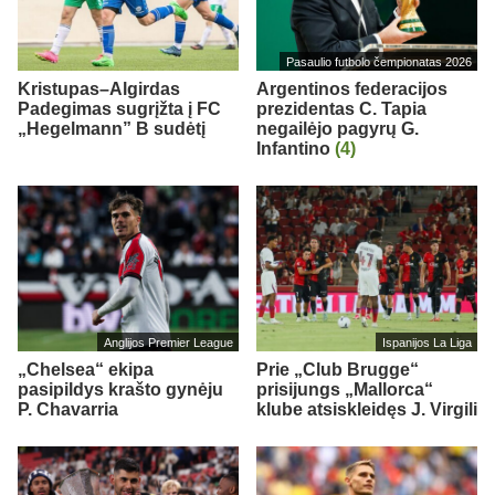
Pasaulio futbolo čempionatas 2026
Kristupas–Algirdas
Argentinos federacijos
Padegimas sugrįžta į FC
prezidentas C. Tapia
„Hegelmann” B sudėtį
negailėjo pagyrų G.
Infantino
(4)
Anglijos Premier League
Ispanijos La Liga
„Chelsea“ ekipa
Prie „Club Brugge“
pasipildys krašto gynėju
prisijungs „Mallorca“
P. Chavarria
klube atsiskleidęs J. Virgili