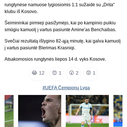
rungtynėse namuose lygiosiomis 1:1 sužaidė su „Drita“
klubu iš Kosovo.
Šeimininkai pirmieji pasižymėjo, kai po kampinio puikiu
smūgiu kamuolį į vartus pasiuntė Amine'as Benchaibas.
Svečiai rezultatą išlygino 82-ąją minutę, kai galva kamuolį
į vartus pasiuntė Blerimas Krasniqi.
Atsakomosios rungtynės liepos 14 d. vyks Kosove.
😂
12
😍
1
😲
2
😡
1
#UEFA Čempionų Lyga