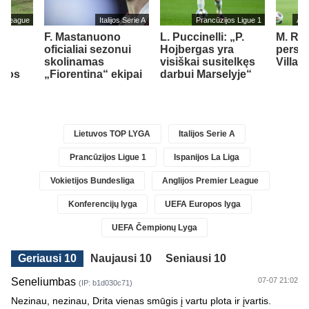
er League
Italijos Serie A
Prancūzijos Ligue 1
Ang
su
F. Mastanuono
L. Puccinelli: „P.
M. Ru
oficialiai sezonui
Hojbergas yra
persik
skolinamas
visiškai susitelkęs
Villa“
ipos
„Fiorentina“ ekipai
darbui Marselyje“
Lietuvos TOP LYGA
Italijos Serie A
Prancūzijos Ligue 1
Ispanijos La Liga
Vokietijos Bundesliga
Anglijos Premier League
Konferencijų lyga
UEFA Europos lyga
UEFA Čempionų Lyga
Geriausi 10
Naujausi 10
Seniausi 10
Seneliumbas
07-07 21:02
(IP: b1d030c71)
Nezinau, nezinau, Drita vienas smūgis į vartu plota ir įvartis.