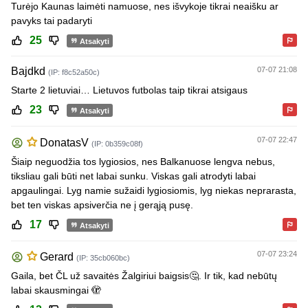
Turėjo Kaunas laimėti namuose, nes išvykoje tikrai neaišku ar
pavyks tai padaryti
25
Atsakyti
Bajdkd
07-07 21:08
(IP: f8c52a50c)
Starte 2 lietuviai… Lietuvos futbolas taip tikrai atsigaus
23
Atsakyti
07-07 22:47
DonatasV
(IP: 0b359c08f)
Šiaip neguodžia tos lygiosios, nes Balkanuose lengva nebus,
tiksliau gali būti net labai sunku. Viskas gali atrodyti labai
apgaulingai. Lyg namie sužaidi lygiosiomis, lyg niekas neprarasta,
bet ten viskas apsiverčia ne į gerąją pusę.
17
Atsakyti
07-07 23:24
Gerard
(IP: 35cb060bc)
Gaila, bet ČL už savaitės Žalgiriui baigsis🤔. Ir tik, kad nebūtų
labai skausmingai 🫣