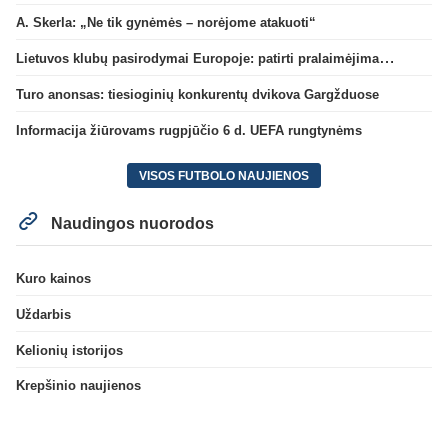
A. Skerla: „Ne tik gynėmės – norėjome atakuoti“
Lietuvos klubų pasirodymai Europoje: patirti pralaimėjimai Kroatijos atstovams
Turo anonsas: tiesioginių konkurentų dvikova Gargžduose
Informacija žiūrovams rugpjūčio 6 d. UEFA rungtynėms
VISOS FUTBOLO NAUJIENOS
Naudingos nuorodos
Kuro kainos
Uždarbis
Kelionių istorijos
Krepšinio naujienos