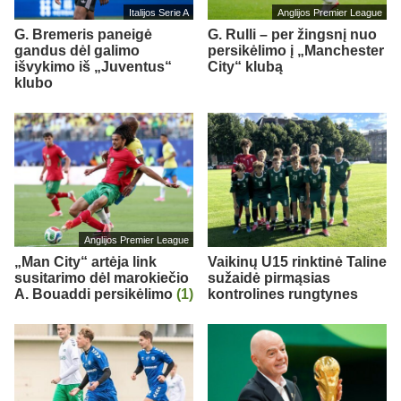
Italijos Serie A
Anglijos Premier League
G. Bremeris paneigė
G. Rulli – per žingsnį nuo
gandus dėl galimo
persikėlimo į „Manchester
išvykimo iš „Juventus“
City“ klubą
klubo
Anglijos Premier League
„Man City“ artėja link
Vaikinų U15 rinktinė Taline
susitarimo dėl marokiečio
sužaidė pirmąsias
A. Bouaddi persikėlimo
(1)
kontrolines rungtynes