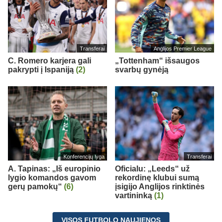
Transferai
Anglijos Premier League
C. Romero karjera gali
„Tottenham“ išsaugos
pakrypti į Ispaniją
(2)
svarbų gynėją
Konferencijų lyga
Transferai
A. Tapinas: „Iš europinio
Oficialu: „Leeds“ už
lygio komandos gavom
rekordinę klubui sumą
gerų pamokų“
(6)
įsigijo Anglijos rinktinės
vartininką
(1)
VISOS FUTBOLO NAUJIENOS