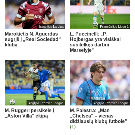
Ispanijos La Liga
Prancūzijos Ligue 1
Marokietis N. Aguerdas
L. Puccinelli: „P.
sugrįš į „Real Sociedad“
Hojbergas yra visiškai
klubą
susitelkęs darbui
Marselyje“
Anglijos Premier League
Anglijos Premier League
M. Ruggeri persikels į
M. Palestra: „Man
„Aston Villa“ ekipą
„Chelsea“ – vienas
didžiausių klubų futbole“
(1)