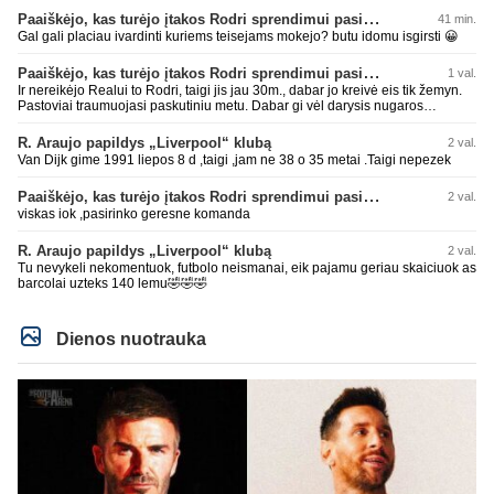
Paaiškėjo, kas turėjo įtakos Rodri sprendimui pasirinkti Barselonos pusę
41 min.
Gal gali placiau ivardinti kuriems teisejams mokejo? butu idomu isgirsti 😀
Paaiškėjo, kas turėjo įtakos Rodri sprendimui pasirinkti Barselonos pusę
1 val.
Ir nereikėjo Realui to Rodri, taigi jis jau 30m., dabar jo kreivė eis tik žemyn.
Pastoviai traumuojasi paskutiniu metu. Dabar gi vėl darysis nugaros
operaciją, tai kada grįš į aikštę? Po pusės metų? Ne ne ačiū. Viskas gerai,
Real turi ir geresnių opcijų, Mauras viską sustatys į vietas. Jeigu jis iš tikro
R. Araujo papildys „Liverpool“ klubą
2 val.
būtų buvęs reikalingas, Perezas būtų ir pasiėmęs seniai. Beja ir ManCity, ne
Van Dijk gime 1991 liepos 8 d ,taigi ,jam ne 38 o 35 metai .Taigi nepezek
šiaip sau paleidžia jį. Sėkmės jam Barcoje, galės su savo korešais iš
rinktinės kartu pažaisti karjeros saulėlydyje.
Paaiškėjo, kas turėjo įtakos Rodri sprendimui pasirinkti Barselonos pusę
2 val.
viskas iok ,pasirinko geresne komanda
R. Araujo papildys „Liverpool“ klubą
2 val.
Tu nevykeli nekomentuok, futbolo neismanai, eik pajamu geriau skaiciuok as
barcolai uzteks 140 lemu🤣🤣🤣
Dienos nuotrauka