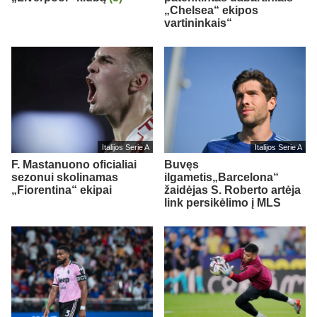
„Chelsea“ ekipos
vartininkais“
Italijos Serie A
Italijos Serie A
F. Mastanuono oficialiai
Buvęs
sezonui skolinamas
ilgametis„Barcelona“
„Fiorentina“ ekipai
žaidėjas S. Roberto artėja
link persikėlimo į MLS